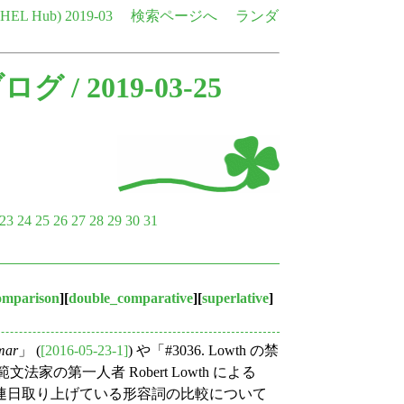
e HEL Hub)
2019-03
検索ページへ
ランダ
ブログ
/ 2019-03-25
23
24
25
26
27
28
29
30
31
omparison
][
double_comparative
][
superlative
]
mar
」 (
[2016-05-23-1]
) や「#3036. Lowth の禁
法家の第一人者 Robert Lowth による
，連日取り上げている形容詞の比較について