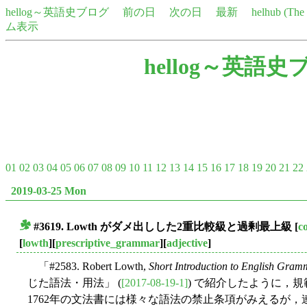
hellog～英語史ブログ
前の日
次の日
最新
helhub (Th
ム表示
hellog～英語史
01
02
03
04
05
06
07
08
09
10
11
12
13
14
15
16
17
18
19
20
21
22
2019-03-25 Mon
#3619. Lowth がダメ出しした2重比較級と過剰最上級
[
c
■
[
lowth
][
prescriptive_grammar
][
adjective
]
「#2583. Robert Lowth,
Short Introduction to English Gram
じた語法・用法」 (
[2017-08-19-1]
) で紹介したように，規範文
1762年の文法書には様々な語法の禁止条項がみえるが