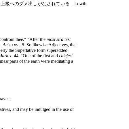
最上級へのダメ出しがなされている．Lowth
ontroul thee." "After the
most straitest
t.
Acts
xxvi.
5
. So likewise Adjectives, that
perly the Superlative form superadded:
Mark
x. 44. "One of the first and
chiefest
emest
parts of the earth were meditating a
ravels.
tives, and may be indulged in the use of