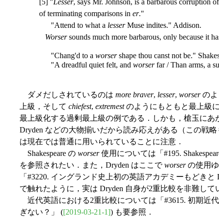
[5] "
Lesser
, says Mr. Johnson, is a barbarous corruption o
of terminating comparisons in
er
."
"Attend to what a
lesser
Muse indites." Addison.
Worser
sounds much more barbarous, only because it has
"Chang'd to a
worser
shape thou canst not be." Shake
"A dreadful quiet felt, and
worser
far / Than arms, a su
ダメだしされているのは
more braver
,
lesser
,
worser
のよ
上級，そして
chiefest
,
extremest
のようにもともと最上級に
最上級化する過剰最上級の例である．しかも，槍玉にあがっているのは Sh
Dryden などの大物揃いだから読み応えがある（この戦略も
は現在では普通に用いられていることに注意．
Shakespeare の
worser
使用については「#195. Shakespeare 
を参照されたい．また，Dryden はここで
worser
の使用ゆ
「#3220. イングランド史上初の英語アカデミーもどきと Dr
で触れたように，実は Dryden 自身が2重比較を非難し
近代英語における2重比較については「#3615. 初期
ぎない？」 (
[2019-03-21-1]
) も要参照．