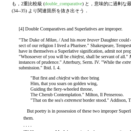
も，2重比較級 (
double_comparative
) と，意味的に過剰な
(34--35) より関連箇所を抜き出そう．
[4] Double Comparatives and Superlatives are improper.
"The Duke of
Milan
, / And his
more braver
Daughter could c
sect of our religion I lived a Pharisee." Shakespeare, Tempes
have in themselves a Superlative signification, admit not pro
"Whosoever of you will be
chiefest
, shall be servant of all."
instances of prudence." Atterbury, Serm. IV. "While the
extr
submission." Ibid. I. 4.
"But first and
chiefest
with thee bring
Him, that you soars on golden wing,
Guiding the fiery-wheeled throne,
The Cherub Contemplation." Milton, Il Penseroso.
"That on the sea's
extremest
border stood." Addison, T
But poetry is in possession of these two improper Superla
them.
. . . .