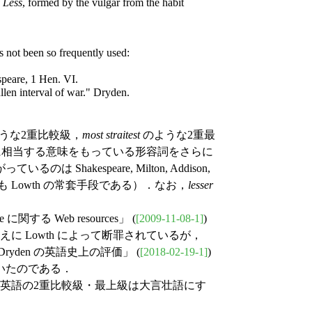
f
Less
, formed by the vulgar from the habit
 not been so frequently used:
speare, 1 Hen. VI.
llen interval of war." Dryden.
うな2重比較級，
most straitest
のような2重最
相当する意味をもっている形容詞をさらに
akespeare, Milton, Addison,
 Lowth の常套手段である）．なお，
lesser
に関する Web resources」 (
[2009-11-08-1]
)
えに Lowth によって断罪されているが，
yden の英語史上の評価」 (
[2018-02-19-1]
)
ていたのである．
近代英語の2重比較級・最上級は大言壮語にす