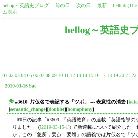
hellog～英語史ブログ
前の日
次の日
最新
helhub (Th
ム表示
hellog～英語史
01
02
03
04
05
06
07
08
09
10
11
12
13
14
15
16
17
18
19
20
21
22
2019-03-16 Sat
#3610. 片仮名で表記する「ツボ」 --- 表意性の消去
[
kat
■
[
semantic_change
][
doublet
][
homophony
]
昨日の記事「#3609. 『英語教育』の連載「英語指導
りました」 (
[2019-03-15-1]
) で新連載について紹介した
が，この「急所，要点，要領」の語義では片仮名で「ツ