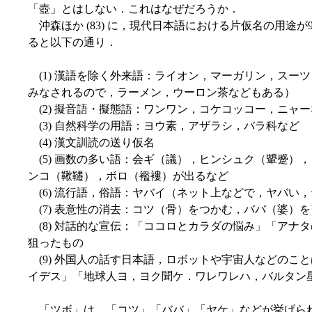
「壺」とはしない．これはなぜだろうか．
沖森ほか (83) に，現代日本語における片仮名の用途
ると以下の通り．
(1) 漢語を除く外来語：ライオン，マーガリン，スー
みなされるので，ラーメン，ウーロン茶などもある）
(2) 擬音語・擬態語：ワンワン，コケコッコー，ニャー
(3) 自然科学の用語：ヨウ素，アザラシ，バラ科など
(4) 漢文訓読の送り仮名
(5) 画数の多い語：会ギ（議），ヒンシュク（顰蹙）
ンコ（鞦韆），ボロ（襤褸）が出るなど
(6) 流行語，俗語：ヤバイ（ネット上などで，ヤバい
(7) 表意性の消去：コツ（骨）をつかむ，ババ（婆）
(8) 対話的な宣伝：「ココロとカラダの悩み」「アナ
狙ったもの
(9) 外国人の話す日本語，ロボットや宇宙人などのこ
イデス」「地球人ヨ，ヨク聞ケ．ワレワレハ，バルタン
「ツボ」は，「コツ」「ババ」「ヤケ」などが挙げられて