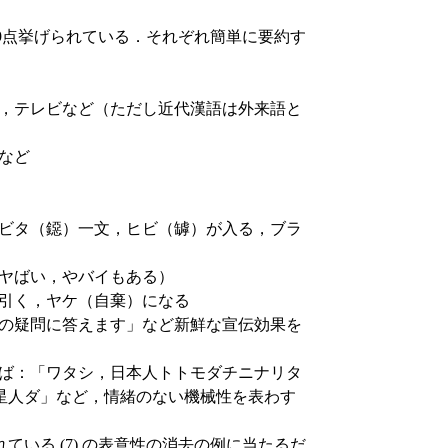
が9点挙げられている．それぞれ簡単に要約す
ツ，テレビなど（ただし近代漢語は外来語と
など
，ビタ（鐚）一文，ヒビ（罅）が入る，ブラ
，ヤばい，やバイもある）
を引く，ヤケ（自棄）になる
タの疑問に答えます」など新鮮な宣伝効果を
とば：「ワタシ，日本人トトモダチニナリタ
星人ダ」など，情緒のない機械性を表わす
いる (7) の表意性の消去の例に当たるだ