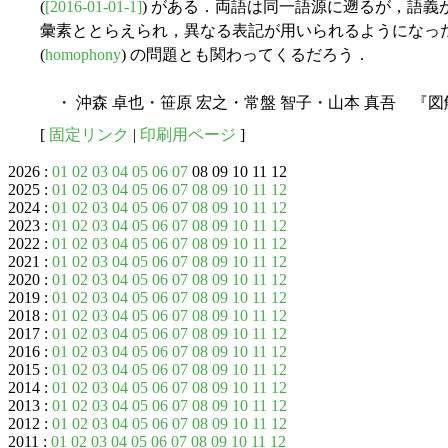
(
[2016-01-01-1]
) がある．両語は同一語源に遡るが，語
彙素ととらえられ，異なる表記が用いられるようになった
(
homophony
) の問題とも関わってくるだろう．
・ 沖森 卓也・笹原 宏之・常盤 智子・山本 真吾 『図
[
固定リンク
|
印刷用ページ
]
2026 :
01
02
03
04
05
06
07
08 09 10 11 12
2025 :
01
02
03
04
05
06
07
08
09
10
11
12
2024 :
01
02
03
04
05
06
07
08
09
10
11
12
2023 :
01
02
03
04
05
06
07
08
09
10
11
12
2022 :
01
02
03
04
05
06
07
08
09
10
11
12
2021 :
01
02
03
04
05
06
07
08
09
10
11
12
2020 :
01
02
03
04
05
06
07
08
09
10
11
12
2019 :
01
02
03
04
05
06
07
08
09
10
11
12
2018 :
01
02
03
04
05
06
07
08
09
10
11
12
2017 :
01
02
03
04
05
06
07
08
09
10
11
12
2016 :
01
02
03
04
05
06
07
08
09
10
11
12
2015 :
01
02
03
04
05
06
07
08
09
10
11
12
2014 :
01
02
03
04
05
06
07
08
09
10
11
12
2013 :
01
02
03
04
05
06
07
08
09
10
11
12
2012 :
01
02
03
04
05
06
07
08
09
10
11
12
2011 :
01
02
03
04
05
06
07
08
09
10
11
12