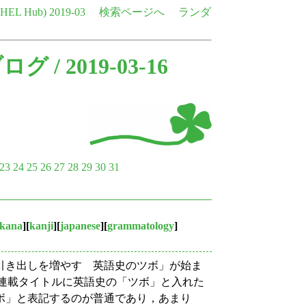
e HEL Hub)
2019-03
検索ページへ
ランダ
ブログ
/ 2019-03-16
23
24
25
26
27
28
29
30
31
akana
][
kanji
][
japanese
][
grammatology
]
の引き出しを増やす 英語史のツボ」が始ま
．連載タイトルに英語史の「ツボ」と入れた
ボ」と表記するのが普通であり，あまり