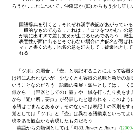
ろうか．これについて，沖森ほか (83) からもう少し
国語辞典を引くと，それぞれ漢字表記があがっている
一般的なものである．これは，「コツをつかむ」の意
が表に出すぎて差し支えが生じるためであろう．派生
表意性が面に出るとそぐわない場合に片仮名が選ばれ
マ」と書くのも，地名の意を消去して，被爆地として
れる．
「ツボ」の場合，「壺」と表記することによって容器
は特に思われないが，少なくとも容器の意味と急所の意
いうことなのだろう．語義の発展・派生としては，「く
似から「（容器としての）壺」や「鍼を打ったり灸をす
から「狙い所，要点」が発展したと思われる．このよう
る語はごまんとあるが，そのなかには表記上の区別をす
覚としては「ツボ」と「壺」は異なる語彙素といってよ
映をある観点から表現したものだろう．
英語からの類例としては「#183.
flower
と
flour
」 (
[2009