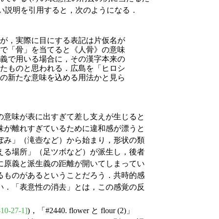
詳しい説明を引用すると，次のようになる．
が，実際に目にする表記は片仮名が
で「骨」を当てると《人骨》の意味
義で用いる場合に，その漢字本来の
たものと思われる．広島を「ヒロシ
の新たな意味を込める用法かと見ら
の意味が表に出すぎて差し支えが生じると
味が離れすぎているために違和感が漂うと
ぼみ」（滝壺など）から始まり，形状の類
える場所」（足ツボなど）が派生し，後者
に原義と派生義の距離が開いてしまってい
るものがあるということだろう．共時的感
い．「表意性の消去」とは，この感覚の反
-10-27-1]
)，「#2440. flower と flour (2)」