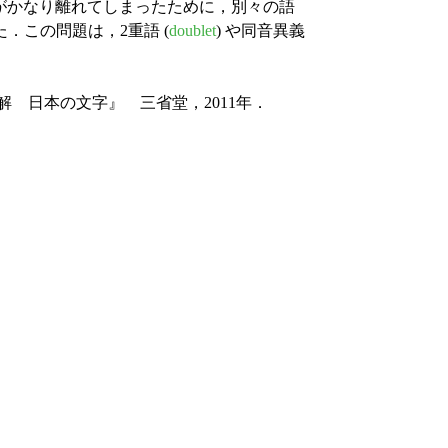
義がかなり離れてしまったために，別々の語
．この問題は，2重語 (
doublet
) や同音異義
解 日本の文字』 三省堂，2011年．