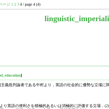
ページ
1
2
3
4 / page 4 (4)
linguistic_imperial
el_education
]
国主義批判論者である中村より，英語の社会的に優勢な立場に
により英語の便利さを積極的あるいは消極的に評価する立場．(2)