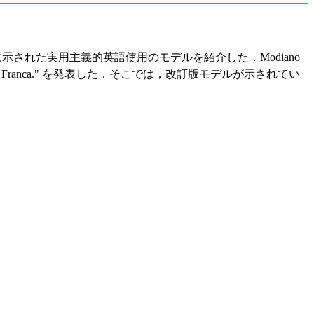
bal Village" に示された実用主義的英語使用のモデルを紹介した．Modiano
d's Lingua Franca." を発表した．そこでは，改訂版モデルが示されてい