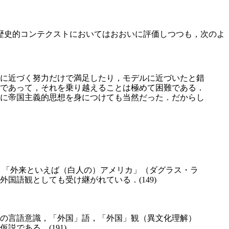
歴史的コンテクストにおいてはおおいに評価しつつも，次のよ
に近づく努力だけで満足したり，モデルに近づいたと錯
であって，それを乗り越えることは極めて困難である．
に帝国主義的思想を身につけても当然だった．だからし
れておらず，「外来といえば（白人の）アメリカ」（ダグラス・ラ
国語観としても受け継がれている．(149)
の言語意識，「外国」語，「外国」観（異文化理解）
である．(191)