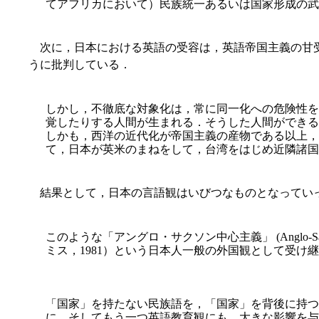
てアフリカにおいて）民族統一あるいは国家形成の武器とし
次に，日本における英語の受容は，英語帝国主義の甘受
うに批判している．
しかし，不徹底な対象化は，常に同一化への危険性を
覚したりする人間が生まれる．そうした人間ができる
しかも，西洋の近代化が帝国主義の産物である以上，
て，日本が英米のまねをして，台湾をはじめ近隣諸国を
結果として，日本の言語観はいびつなものとなってい
このような「アングロ・サクソン中心主義」 (Anglo-S
ミス，1981）という日本人一般の外国観として受け
「国家」を持たない民族語を，「国家」を背後に持つ
に，そしてもう一つ英語教育観にも，大きな影響を与え