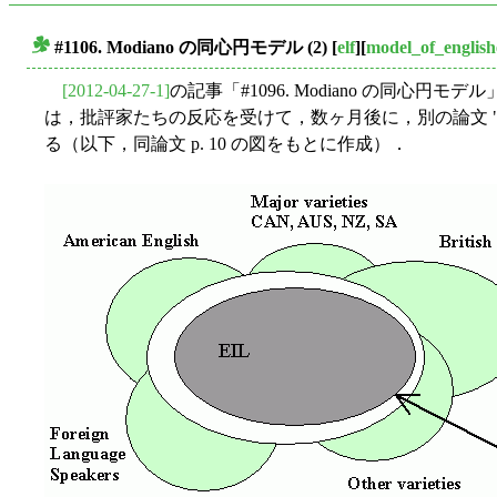
#1106. Modiano の同心円モデル (2)
[
elf
][
model_of_english
■
[2012-04-27-1]
の記事「#1096. Modiano の同心円モデル」で，
は，批評家たちの反応を受けて，数ヶ月後に，別の論文 "Standard Engl
る（以下，同論文 p. 10 の図をもとに作成）．