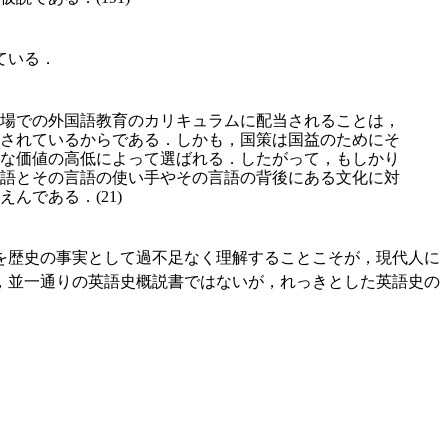
ている．
場での外国語教育のカリキュラムに配当されることは，
されているからである．しかも，国策は国益のためにそ
な価値の高低によって選ばれる．したがって，もしかり
語とその言語の使い手やその言語の背後にある文化に対
である．(21)
を歴史の事実として過不足なく理解することこそが，現代人に
，並一通りの英語史概説書ではないが，れっきとした英語史の