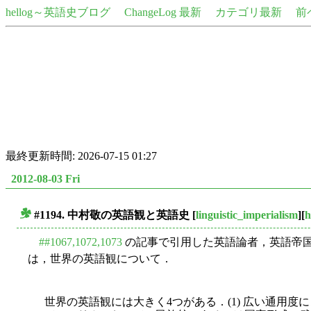
hellog～英語史ブログ
ChangeLog 最新
カテゴリ最新
前
最終更新時間: 2026-07-15 01:27
2012-08-03 Fri
#1194. 中村敬の英語観と英語史
[
linguistic_imperialism
][
h
■
##1067,1072,1073
の記事で引用した英語論者，英語帝
は，世界の英語観について．
世界の英語観には大きく4つがある．(1) 広い通用度