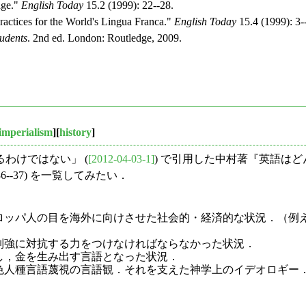
age."
English Today
15.2 (1999): 22--28.
ctices for the World's Lingua Franca."
English Today
15.4 (1999): 3-
udents
. 2nd ed. London: Routledge, 2009.
_imperialism
][
history
]
るわけではない」 (
[2012-04-03-1]
) で引用した中村著『英語は
-37) を一覧してみたい．
ヨーロッパ人の目を海外に向けさせた社会的・経済的な状況．（
の列強に対抗する力をつけなければならなかった状況．
束し，金を生み出す言語となった状況．
有色人種言語蔑視の言語観．それを支えた神学上のイデオロギー