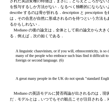
された英語変種の特徴は，まさに，とらえどころがないという
を投与するしか方法がない．なるべく独断的にならないように pr
describe するのは骨が折れる．description と
は，その合意が自然に形成されるのを待つという方法もあるだろう
るかもしれない．
Modiano の後の論文は，全体として前の論文から
る．例えば，次の如くである．
A linguistic chauvinism, or if you will, ethnocentricity, is s
many of the people who embrace such bias find it difficult to 
foreign or second language. (6)
A great many people in the UK do not speak "standard Engli
Modiano の英語モデルに賛否両論が出されるのは
だ．モデルとは，いつでもその観点こそが注目される．Jenkins