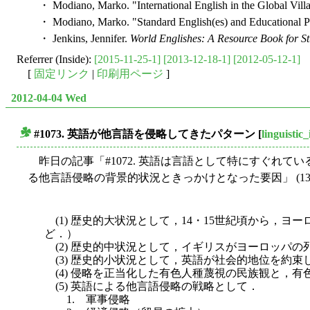
・ Modiano, Marko. "International English in the Global Vill
・ Modiano, Marko. "Standard English(es) and Educational Pra
・ Jenkins, Jennifer.
World Englishes: A Resource Book for St
Referrer (Inside):
[2015-11-25-1]
[2013-12-18-1]
[2012-05-12-1]
[
固定リンク
|
印刷用ページ
]
2012-04-04 Wed
#1073. 英語が他言語を侵略してきたパターン
[
linguistic
■
昨日の記事「#1072. 英語は言語として特にすぐれてい
る他言語侵略の背景的状況ときっかけとなった要因」 (136-
(1) 歴史的大状況として，14・15世紀頃から，
ど．）
(2) 歴史的中状況として，イギリスがヨーロッパ
(3) 歴史的小状況として，英語が社会的地位を約
(4) 侵略を正当化した有色人種蔑視の民族観と，
(5) 英語による他言語侵略の戦略として．
1. 軍事侵略