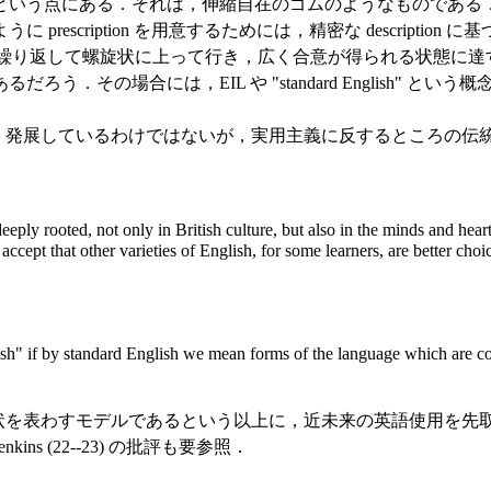
点にある．それは，伸縮自在のゴムのようなものである．このゴム
escription を用意するためには，精密な descripti
 prescription を繰り返して螺旋状に上って行き，広く合意が得
．その場合には，EIL や "standard English"
大きく発展しているわけではないが，実用主義に反するところの
o deeply rooted, not only in British culture, but also in the minds and he
accept that other varieties of English, for some learners, are better choi
sh" if by standard English
we mean forms of the language which are comp
，現状を表わすモデルであるという以上に，近未来の英語使用を
 (22--23) の批評も要参照．