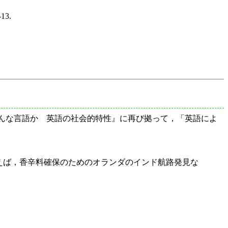
-13.
どんな言語か 英語の社会的特性』に再び拠って，「英語によ
例えば，香辛料確保のためのオランダのインド航路発見な
．