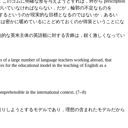
に明確な形を与えようとすれば，外から prescription
on に基づいていなければならない．だが，輪郭の不定なものを
られる状態に達するというのが現実的な目標となるのではないか．あるい
 という概念は密かに暖めているにとどめておくのが得策ということにな
伝統的な英米主体の英語観に対する舌鋒は，鋭く激しくなってい
arts of a large number of language teachers working abroad, that
ces for the educational model in the teaching of English as a
rehensible in the international context. (7--8)
先取りしようとするモデルであり，理想の含まれたモデルだから