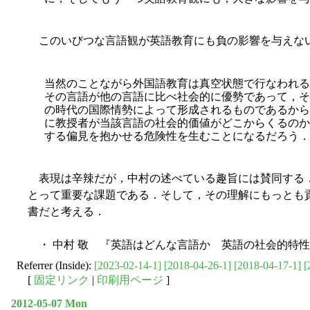
このいびつな言語観が英語教育にも負の影響を与えない
当然のことながら外国語教育は真空状態で行なわれる
その言語が他の言語に比べ社会的に優勢であって，そ
の時代の国際情勢によって形成されるものであるから
に教授者が当該言語の社会的価値がどこからくるのか
する偏見を抱かせる危険性を生むことになるだろう．
表現は辛辣だが，中村の述べている趣旨には賛同する．
とって重要な課題である．そして，その理解にもっとも
書だと考える．
・ 中村 敬 『英語はどんな言語か 英語の社会的特性』
Referrer (Inside):
[2023-02-14-1]
[2018-04-26-1]
[2018-04-17-1]
[
[
固定リンク
|
印刷用ページ
]
2012-05-07 Mon