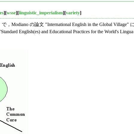
es
][
wsse
][
linguistic_imperialism
][
variety
]
Modiano の論文 "International English in the Glo
ish(es) and Educational Practices for the Worl