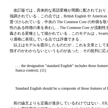
改訂版では，具体的な英語変種が周囲に配されており，それぞ
強調されている．この点では，British English や 
置づけられている．中央の The Common Core の外側を
性のある特徴の束を表わし，The Common Core が流動性をもった中
義される変種として描かれている．このモデルは，Svartvik a
り適格に表現している点では評価できる．
以上はモデルを図示したものだが，これを文章として表現するのは難しい．
指すのかわからないというものがあった．その批判に応えて，Mod
. . . the designation "standard English" includes those featu
franca context). (11)
Standard English should be a composite of those features of 
前の論文よりも定義が進歩しているわけではない．EIL なり "sta