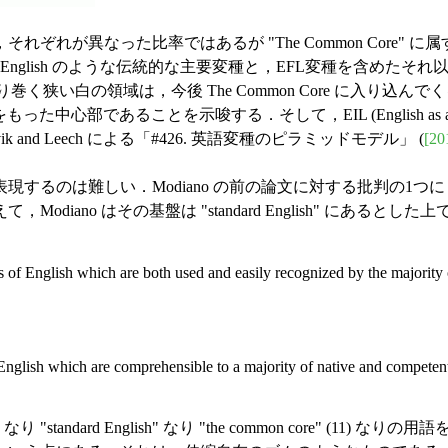
れが異なった比率ではあるが "The Common Core"
American English のような伝統的な主要変種と，EFL変
取り巻く狭い白の領域は，今後 The Common Core に入り込んでく
心部であることを示唆する．そして，EIL (English as an Interna
nd Leech による「#426. 英語変種のピラミッドモデル」 (
[20
Modiano の前の論文に対する批判の1つに，EIL (English as
iano はその基盤は "standard English" にあると
res of English which are both used and easily recognized by the majority
English which are comprehensible to a majority of native and competent n
ndard English" なり "the common core" (