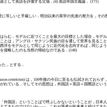
て英語を評価する立場．(4) 英語帝国主義論． (171)
に等しいと手厳しい．明治以来の英学の先達の努力を，その
はらむ．モデルに近づくことを最大の目標とした場合，モデル
ことは，アングロ・サクソン民族の目を通して世界を見ること
西洋をモデルとして同じように近代化を志向すれば，同じよう
侵略したのも当然の帰結なのである．(148)
った，とする．
axon-centricism) は，100年後の今日に至るも払拭さ
継がれている．そしてその思想は，外国語＝英語＝国際語という外
「外国語」ということばで呼ぶしかないということが，日本人
てきたのではないか――．これが筆者が年来考え続けてきた仮説