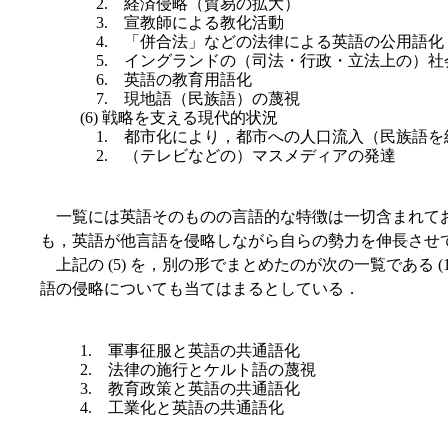
2. 経済侵略（貿易の拡大）
3. 宣教師による教化活動
4. 「併合法」などの法律による英語の公用語化
5. イングランドの（司法・行政・立法上の）社
6. 英語の教育用語化
7. 現地語（民族語）の蔑視
(6) 戦略を支える現代的状況
1. 都市化により，都市への人口流入（民族語を
2. （テレビなどの）マスメディアの発達
一覧には英語そのものの言語的な特徴は一切含まれてお
も，英語が他言語を侵略しながら自らの勢力を伸長させ
上記の (5) を，別の形でまとめたのが次の一覧である (17)
語の侵略についても当てはまるとしている．
1. 軍事征服と英語の共通語化
2. 法律の施行とケルト語の蔑視
3. 教育政策と英語の共通語化
4. 工業化と英語の共通語化