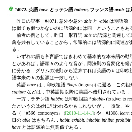
#4072. 英語
have
とラテン語
habere
, フランス語
avoir
は
■
昨日の記事「#4071. 意外や意外
able
と -
able
は別語源」 
は似ても似つかないのに語源的には同一ということもある．後者の例とし
前者の例として，昨日，形容詞
able
の語源と関連して
義を共有していることから，常識的には語源的に関連がある
る．
いずれの語も各言語ではきわめて基本的な本来語の動
とがあれば，語頭
h
のような音が，同法則の音変化を経
に分かる．グリムの法則から逆算すれば英語の
h
は印欧祖
語本来の
h
の起源は一致しない．
英語
have
は，印欧祖語 *
kap
- (to grasp) に遡
capture
などは，中英語期以降に英語へ借用されている．
一方，ラテン語
habēre
は印欧祖語 *
ghabh
- (to give
たというのは妙に思われるかもしれないが，「授受」や「
る（「#566. contronym」 (
[2010-11-14-1]
) や「#1308.
learn
日の
able
はもちろん，
habit
,
exhibit
,
inhabit
,
inhibit
,
prohibit
have
とは語源的に無関係である．