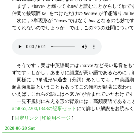
まず，<have> と綴って /hæv/ と読むことからして妙で
仲間で接頭辞
be
- をつけただけの
behave
が予想通り /bi
次に，3単現形が *
haves
ではなく
has
となるのも妙です
てくれないのでしょうか．では，この3つの疑問につい
そうです，実は中英語期には /hɑːvə/ など長い母音を
ずです．しかし，あまりに頻度が高い語であるために，
同様に，3単現形や過去（分詞）形としても，中英語
超高頻度語ということもあってこの傾向が顕著に表われ
いえば，これらの語には本来 /v/ が含まれていたわけで
一見不規則にみえる形の背景には，高頻度語であること
##4065,2200,1348の記事セット
にて詳しい解説をお読みく
[
固定リンク
|
印刷用ページ
]
2020-06-20 Sat