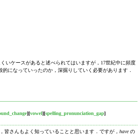
くいケースがあると述べられてはいますが，17世紀中に頻度
般的になっていったのか，深掘りしていく必要があります．
ound_change
][
vowel
][
spelling_pronunciation_gap
]
，皆さんもよく知っていることと思います．ですが，
have
の