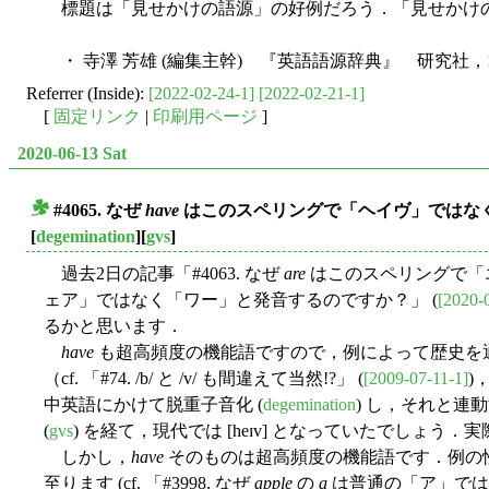
標題は「見せかけの語源」の好例だろう．「見せかけの語源」
・ 寺澤 芳雄 (編集主幹) 『英語語源辞典』 研究社，1
Referrer (Inside):
[2022-02-24-1]
[2022-02-21-1]
[
固定リンク
|
印刷用ページ
]
2020-06-13 Sat
#4065. なぜ
have
はこのスペリングで「ヘイヴ」ではな
■
[
degemination
][
gvs
]
過去2日の記事「#4063. なぜ
are
はこのスペリングで「
ェア」ではなく「ワー」と発音するのですか？」 (
[2020-
るかと思います．
have
も超高頻度の機能語ですので，例によって歴史を
（cf. 「#74. /b/ と /v/ も間違えて当然!?」 (
[2009-07-11-1]
)，
中英語にかけて脱重子音化 (
degemination
) し，それと連
(
gvs
) を経て，現代では [heɪv] となっていたでしょう．
しかし，
have
そのものは超高頻度の機能語です．例の性（
至ります (cf. 「#3998. なぜ
apple
の
a
は普通の「ア」では