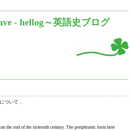
ave -
hellog～英語史ブログ
現について．
from the end of the sixteenth century. The periphrastic form here