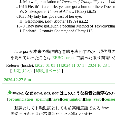
J. Maxwell, translation of
Treasure of Tranquillity
xvii. 144
a
1616 Fie, th'art a churle, ye'haue got a humour there Does
W. Shakespeare,
Timon of Athens
(1623) i.ii.25
c
1635 My lady has got a cast of her eye.
H. Glapthorne,
Lady Mother
(1959) ii.i.22
1670 They have got..such a peculiar Method of Text-dividin
J. Eachard,
Grounds Contempt of Clergy
113
. . . .
have got
が本来の動作的な意味を表わすのか，現代風の
を高めていったことは
EEBO corpus
で調べた限り間違い
Referrer (Inside):
[2025-01-01-1]
[2024-11-07-1]
[2024-10-23-1]
[
固定リンク
|
印刷用ページ
]
2020-12-27 Sun
#4262. なぜ
have
,
has
,
had
はこのような発音と綴字なのですか？
■
[
pronunciation
][
spelling
][
have
][
conjugation
][
3sp
][
verb
][
conso
動詞としても助動詞としても超高頻度語である
have
．
周辺にはあまりに不規則なことが多いですね．