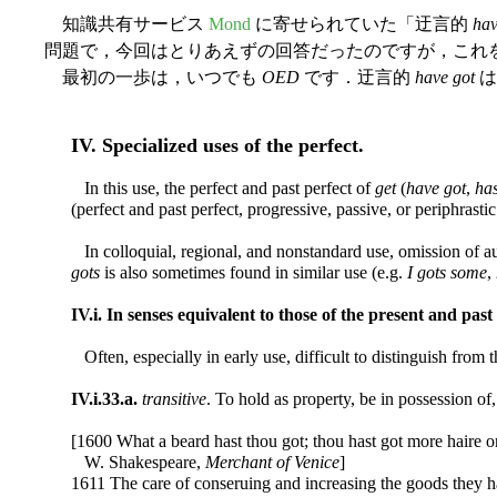
知識共有サービス
Mond
に寄せられていた「迂言的
hav
問題で，今回はとりあえずの回答だったのですが，これ
最初の一歩は，いつでも
OED
です．迂言的
have got
は
IV. Specialized uses of the perfect.
In this use, the perfect and past perfect of
get
(
have got
,
has
(perfect and past perfect, progressive, passive, or periphrast
In colloquial, regional, and nonstandard use, omission of a
gots
is also sometimes found in similar use (e.g.
I gots some
,
IV.i. In senses equivalent to those of the present and past
Often, especially in early use, difficult to distinguish from 
IV.i.33.a.
transitive
. To hold as property, be in possession of, 
[1600 What a beard hast thou got; thou hast got more haire o
W. Shakespeare,
Merchant of Venice
]
1611 The care of conseruing and increasing the goods they ha