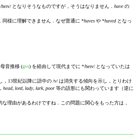
 */heɪv/ となりそうなものですが，そうはなりません．
have
の
同様に理解できません．なぜ普通に *
haves
や *
haved
となっ
音推移 (
gvs
) を経由して現代までに */heɪv/ となっていたは
13世紀以降に語中の /v/ は消失する傾向を示し，とりわけ
，
head
,
lord
,
lady
,
lark
,
poor
等の語形にも関わっています（逆に
的な理由があるわけですね．この問題に関心をもった方は，