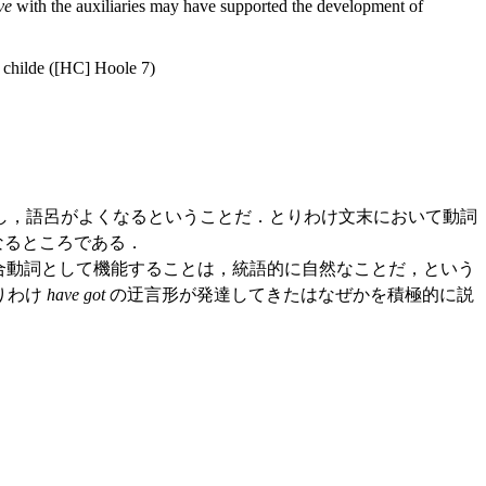
ve
with the auxiliaries may have supported the development of
 a childe ([HC] Hoole 7)
し，語呂がよくなるということだ．とりわけ文末において動詞
なるところである．
合動詞として機能することは，統語的に自然なことだ，という
りわけ
have got
の迂言形が発達してきたはなぜかを積極的に説