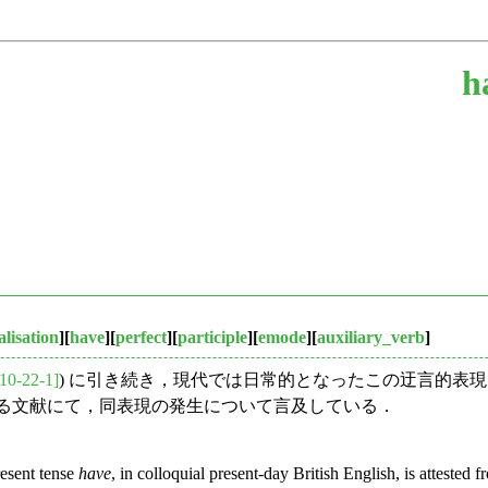
h
lisation
][
have
][
perfect
][
participle
][
emode
][
auxiliary_verb
]
10-22-1]
) に引き続き，現代では日常的となったこの迂言的表
論じている文献にて，同表現の発生について言及している．
resent tense
have
, in colloquial present-day British English, is attested 