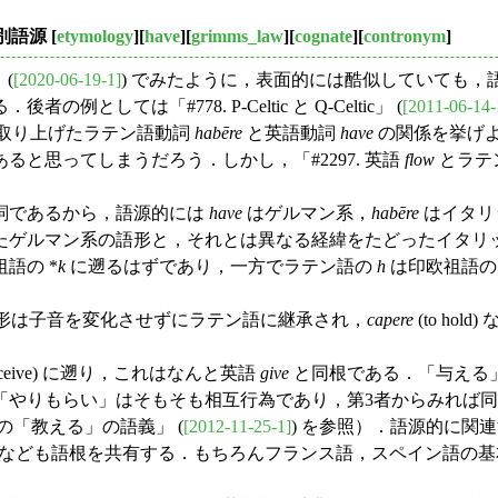
別語源
[
etymology
][
have
][
grimms_law
][
cognate
][
contronym
]
(
[2020-06-19-1]
) でみたように，表面的には酷似していても
ては「#778. P-Celtic と Q-Celtic」 (
[2011-06-14-
取り上げたラテン語動詞
habēre
と英語動詞
have
の関係を挙げ
と思ってしまうだろう．しかし，「#2297. 英語
flow
とラテ
詞であるから，語源的には
have
はゲルマン系，
habēre
はイタリ
たゲルマン系の語形と，それとは異なる経緯をたどったイタリ
語の *
k
に遡るはずであり，一方でラテン語の
h
は印欧祖語の 
る．この祖形は子音を変化させずにラテン語に継承され，
capere
(to h
; to receive) に遡り，これはなんと英語
give
と同根である．「与える」
やりもらい」はそもそも相互行為であり，第3者からみれば同
の「教える」の語義」 (
[2012-11-25-1]
) を参照）．語源的に関
なども語根を共有する．もちろんフランス語，スペイン語の