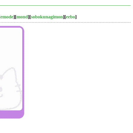
[
emode
][
mond
][
sobokunagimon
][
eebo
]