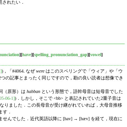
参照されたい．
nunciation
][
have
][
spelling_pronunciation_gap
][
vowel
]
]
)，「#4064. なぜ
were
はこのスペリングで「ウィア」や「ウ
は2つの記事とまったく同じですので，勘の良い読者は想像でき
詞（原形）は
habban
という形態で，語幹母音は短母音でした
05-06-1]
)．しかし，そこで <bb> と表記されていた2重子音は
音形になりました．この長母音が受け継がれていれば，大母音推移
ます．
た．近代英語以降に [hav] → [hæv] を経て，現在に