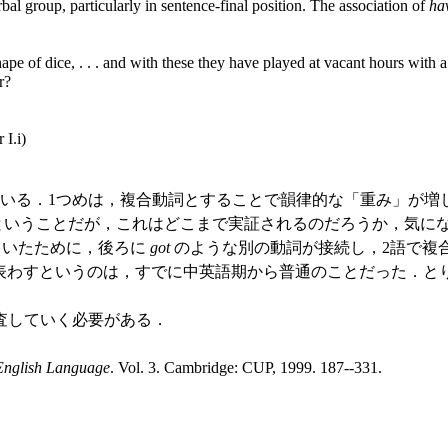
rbal group, particularly in sentence-final position. The association of
ha
hape of dice, . . . and with these they have played at vacant hours with
r?
 I.i)
いる．1つめは，複合動詞とすることで韻律的な「重み」が増
ということだが，これはどこまで実証されるのだろうか，気に
ていたために，後ろに
got
のような別の動詞が接続し，2語で複
を表わすというのは，すでに中英語期から普通のことだった．と
査していく必要がある．
English Language
. Vol. 3. Cambridge: CUP, 1999. 187--331.