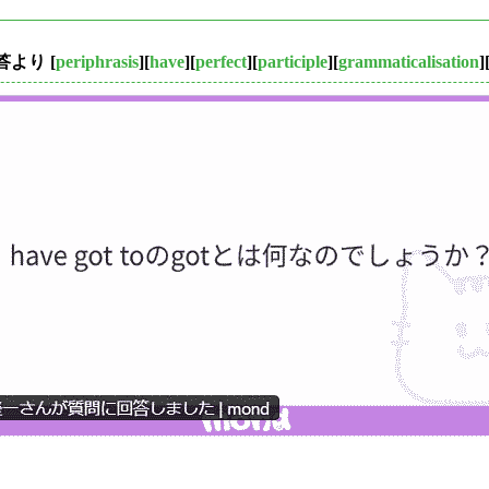
回答より
[
periphrasis
][
have
][
perfect
][
participle
][
grammaticalisation
]