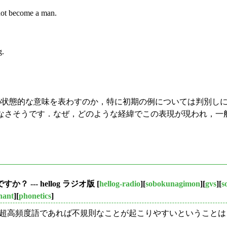
 not become a man.
g.
状態的な意味を表わすのか，特に初期の例については判別しに
なさそうです．なぜ，どのような経緯でこの表現が現われ，一
 --- hellog ラジオ版
[
hellog-radio
][
sobokunagimon
][
gvs
][
s
nant
][
phonetics
]
超高頻度語であれば不規則なことが起こりやすいということは