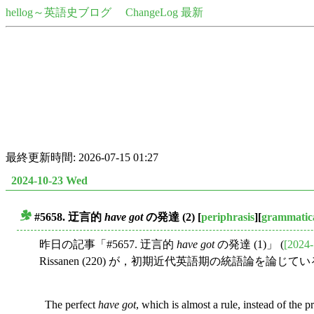
hellog～英語史ブログ
ChangeLog 最新
最終更新時間: 2026-07-15 01:27
2024-10-23 Wed
#5658. 迂言的
have got
の発達 (2)
[
periphrasis
][
grammatica
■
昨日の記事「#5657. 迂言的
have got
の発達 (1)」 (
[2024-
Rissanen (220) が，初期近代英語期の統語論を
The perfect
have got
, which is almost a rule, instead of the p