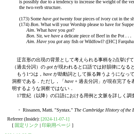
is possibly due to a tendency to increase the weight of the ve
the two-verb structure.
(173) Some
have got
twenty four pieces of ivory cut in the s
(174)
Bon
. What will your Worship please to have for Suppe
Aim
. What
have
you
got
?
Bon
. Sir, we
have
a delicate piece of Beef in the Pot . . .
Aim
.
Have
you
got
any fish or Wildfowl? ([HC] Farquhar
迂言形の出現の背景として考えられる事柄を2点挙げて
（過去分詞）の
got
が現われると口語では好韻律になる
もう1つは，
have
が助動詞として振る舞うようになっ
洞察である．ただし，「
have
+ 過去分詞」が現在完了
明するような洞察ではない．
17世紀（以降）の口語における用例と文脈を詳しく調
・ Rissanen, Matti. "Syntax."
The Cambridge History of the 
Referrer (Inside):
[2024-11-07-1]
[
固定リンク
|
印刷用ページ
]