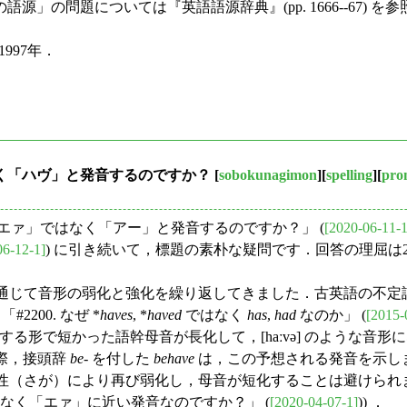
の問題については『英語語源辞典』(pp. 1666--67) を
997年．
く「ハヴ」と発音するのですか？
[
sobokunagimon
][
spelling
][
pro
エァ」ではなく「アー」と発音するのですか？」 (
[2020-06-11-1
06-12-1]
) に引き続いて，標題の素朴な疑問です．回答の理屈
通じて音形の弱化と強化を繰り返してきました．古英語の不定
「#2200. なぜ *
haves
, *
haved
ではなく
has
,
had
なのか」 (
[2015-
動する形で短かった語幹母音が長化して，[haːvə] のような
実際，接頭辞
be
- を付した
behave
は，この予想される発音を示し
さが）により再び弱化し，母音が短化することは避けられませんでし
なく「エァ」に近い発音なのですか？」 (
[2020-04-07-1]
)) ．