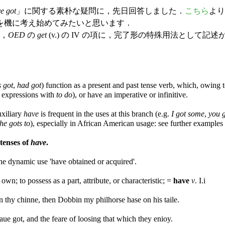
e got
」に関する素朴な疑問に，先日回答しました．
こちら
より
を機に考え始めてみたいと思います．
，
OED
の
get
(v.) の IV の項に，完了形の特殊用法として記
 got
,
had got
) function as a present and past tense verb, which, owing 
ic expressions with
to do
), or have an imperative or infinitive.
uxiliary
have
is frequent in the uses at this branch (e.g.
I got some
,
you g
he gots to
), especially in African American usage: see further examples
 tenses of
have
.
the dynamic use 'have obtained or acquired'.
own; to possess as a part, attribute, or characteristic; =
have
v
. I.i
n thy chinne, then Dobbin my philhorse hase on his taile.
ue got, and the feare of loosing that which they enioy.