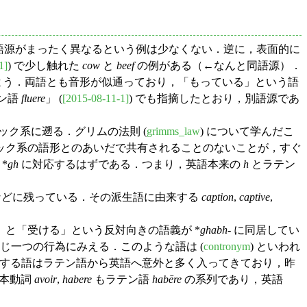
，語源がまったく異なるという例は少なくない．逆に，表面的に
1]
) で少し触れた
cow
と
beef
の例がある（←なんと同語源）．
よう．両語とも音形が似通っており，「もっている」という語
ン語
fluere
」 (
[2015-08-11-1]
) でも指摘したとおり，別語源であ
ック系に遡る．グリムの法則 (
grimms_law
) について学んだこ
ック系の語形とのあいだで共有されることのないことが，すぐ
*
gh
に対応するはずである．つまり，英語本来の
h
とラテン
old) などに残っている．その派生語に由来する
caption
,
captive
,
と「受ける」という反対向きの語義が *
ghabh
- に同居してい
じ一つの行為にみえる．このような語は (
contronym
) といわれ
連する語はラテン語から英語へ意外と多く入ってきており，昨
基本動詞
avoir
,
habere
もラテン語
habēre
の系列であり，英語