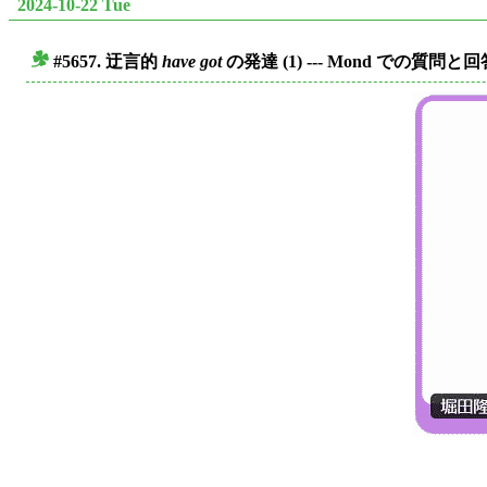
2024-10-22 Tue
#5657. 迂言的
have got
の発達 (1) --- Mond での質問と
■