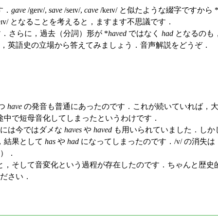
す．
gave
/geɪv/,
save
/seɪv/,
cave
/keɪv/ と似たような綴字ですから
ˈheɪv/ となることを考えると，ますます不思議です．
．さらに，過去（分詞）形が *
haved
ではなく
had
となるのも，
て，英語史の立場から答えてみましょう．音声解説をどうぞ．
もつ
have
の発音も普通にあったのです．これが続いていれば，大母
途中で短母音化してしまったというわけです．
期には今ではダメな
haves
や
haved
も用いられていました．しかし，
，結果として
has
や
had
になってしまったのです．/v/ の消失は
す）．
，そして音変化という過程が存在したのです．ちゃんと歴史
ださい．