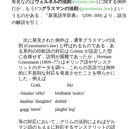
有名なのは
ヴェルネルの法則
(
verners_law
) に関する例外
だが，もう1つ
グラスマンの法則
(
grassmanns_law
) とい
うものがある．『新英語学辞典』 '(209--300) より，該当
の解説を引く．
次に発見された例外は，通常グラスマンの法
則 (Grassmann's law) と呼ばれるものである．あ
る系列の印欧語の対応は Grimm が設定した型
に合致せず，説明が困難であったが，Herman
Grassmann (1809--77) はギリシア語やサンスク
リットのデータを調べ，これらの言語では例外
的に不規則な対応を発達させたことを明らかに
した．例えば
Goth.
Skt
-biudan 'offer'
bódhāmi 'notice'
dauhtar 'daughter'
duhitā'
gagg 'street'
jánghā 'leg'
等の対応において，グリムの法則によればゲル
マン語の b, d, g に対応するサンスクリットの語