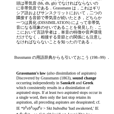
頭は帯気音 (bh, dh, gh) でなければならないの
に非帯気音である．Grassmann は，これは
ギリ
シア語およびサンスクリットにおいて，二つの
隣接する音節で帯気音が続いたとき，どちらか
一つは異化 (DISSIMILATION) によって非帯気
音になる現象のせいであることを発見した．こ
こにおいて言語学者は，単音の特徴や音声環境
だけでなく，相接する音節との関係にも注意し
なければならないことを知ったのである．
Bussmann の用語辞典からも引いておこう (198--99) ．
Grassmann's law
(
also
dissimilation of aspirates)
Discovered by Grassmann (1863),
sound change
occurring independently in
Sanskrit
and
Greek
which consistently results in a dissimilation of
aspirated stops. If at least two aspirated stops occur in
a single word, then only the last stop retains its
aspiration, all preceding aspirates are deaspirated; cf.
h
h
h
IE *
b
eb
oṷd
e
> Skt
bubodha
'had awakened,' IE
h
h