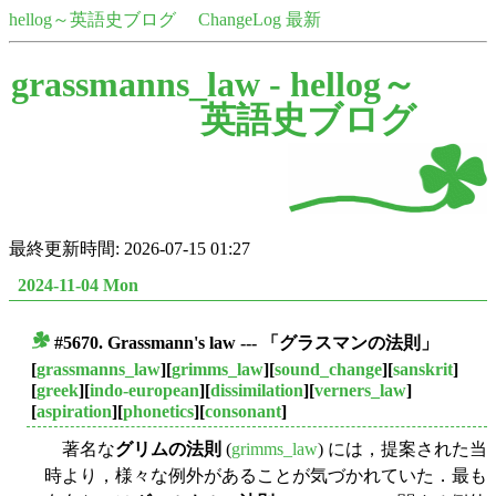
hellog～英語史ブログ
ChangeLog 最新
grassmanns_law -
hellog～
英語史ブログ
最終更新時間: 2026-07-15 01:27
2024-11-04 Mon
#5670. Grassmann's law --- 「グラスマンの法則」
■
[
grassmanns_law
][
grimms_law
][
sound_change
][
sanskrit
]
[
greek
][
indo-european
][
dissimilation
][
verners_law
]
[
aspiration
][
phonetics
][
consonant
]
著名な
グリムの法則
(
grimms_law
) には，提案された当
時より，様々な例外があることが気づかれていた．最も