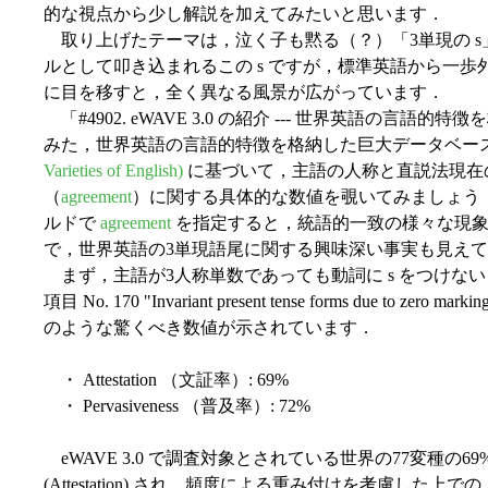
的な視点から少し解説を加えてみたいと思います．
取り上げたテーマは，泣く子も黙る（？）「3単現の s
ルとして叩き込まれるこの s ですが，標準英語から一歩外に出て
に目を移すと，全く異なる風景が広がっています．
「#4902. eWAVE 3.0 の紹介 --- 世界英語の言語的
みた，世界英語の言語的特徴を格納した巨大データベー
Varieties of English)
に基づいて，主語の人称と直説法現在
（
agreement
）に関する具体的な数値を覗いてみましょう．eW
ルドで
agreement
を指定すると，統語的一致の様々な現象
で，世界英語の3単現語尾に関する興味深い事実も見え
まず，主語が3人称単数であっても動詞に s をつけな
項目 No. 170 "Invariant present tense forms due to zero mar
のような驚くべき数値が示されています．
・ Attestation （文証率）: 69%
・ Pervasiveness （普及率）: 72%
eWAVE 3.0 で調査対象とされている世界の77変種の
(Attestation) され，頻度による重み付けを考慮した上での，そ