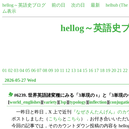
hellog～英語史ブログ
前の日
次の日
最新
helhub (Th
ム表示
hellog～英語史
01
02
03
04
05
06
07
08
09
10
11
12
13
14
15
16
17
18
19
20
21
22
2026-05-27 Wed
#6239. 世界英語諸変種にみる「3単現の
s
」と「3単現のゼロ
■
[
world_englishes
][
variety
][
3sp
][
typology
][
inflection
][
conjugati
一昨日と昨日，X 上で近刊
『なぜさんたんげん』のカ
ポストしました（
こちら
と
こちら
）．お付き合いいただ
今回の記事では，そのカウントダウン投稿の内容を hell