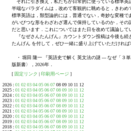
それに引き換え，私たちが日常的に使っている標準英語の
半端なパラダイムは，改めて客観的に眺めると，きわめ
標準英語は，類型論的には，普通でない，奇妙な変種で
がいびつな形をわざわざ選んで保持しているのか，その
だと思います．これについてはまた日を改めて議論して
『なぜさんたんげん』カウントダウン投稿は今後も続きま
たんげん を付して，ぜひ一緒に盛り上げていただければ
・ 堀田 隆一 『英語史で解く 英文法の謎 --- なぜ「３
版新書〉，2026年．
[
固定リンク
|
印刷用ページ
]
2026 :
01
02
03
04
05
06
07
08 09 10 11 12
2025 :
01
02
03
04
05
06
07
08
09
10
11
12
2024 :
01
02
03
04
05
06
07
08
09
10
11
12
2023 :
01
02
03
04
05
06
07
08
09
10
11
12
2022 :
01
02
03
04
05
06
07
08
09
10
11
12
2021 :
01
02
03
04
05
06
07
08
09
10
11
12
2020 :
01
02
03
04
05
06
07
08
09
10
11
12
2019 :
01
02
03
04
05
06
07
08
09
10
11
12
2018 :
01
02
03
04
05
06
07
08
09
10
11
12