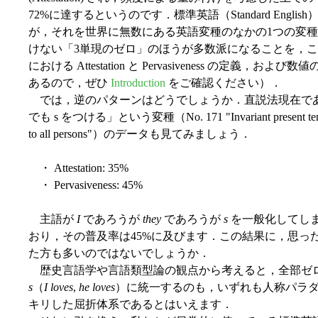
72%に達するというのです．標準英語（Standard Eng
が，それを世界に無数にある英語変種のなかの1つの変種
けない「3単現のゼロ」のほうが多数派になることを，この結
における Attestation と Pervasiveness の定
あるので，ぜひ
Introduction
をご確認ください）．
では，逆のパターンはどうでしょうか．直説法現在で
でも s をつける」という変種（No. 171 "Invariant present tense form
to all persons"）のデータも見てみましょう．
・ Attestation: 35%
・ Pervasiveness: 45%
主語が
I
であろうが
they
であろうが
s
を一般化してしま
おり，その普及率は45%に及びます．この結果に，思っ
た方も多いのではないでしょうか．
歴史言語学や言語類型論の観点から考えると，全部ゼ
s
（
I loves
,
he loves
）に統一するのも，いずれも人称パラ
キリした屈折体系であるとはいえます．