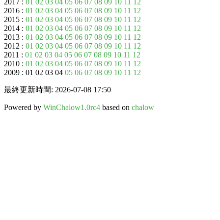
2017 :
01
02
03
04
05
06
07
08
09
10
11
12
2016 :
01
02
03
04
05
06
07
08
09
10
11
12
2015 :
01
02
03
04
05
06
07
08
09
10
11
12
2014 :
01
02
03
04
05
06
07
08
09
10
11
12
2013 :
01
02
03
04
05
06
07
08
09
10
11
12
2012 :
01
02
03
04
05
06
07
08
09
10
11
12
2011 :
01
02
03
04
05
06
07
08
09
10
11
12
2010 :
01
02
03
04
05
06
07
08
09
10
11
12
2009 : 01 02 03 04
05
06
07
08
09
10
11
12
最終更新時間: 2026-07-08 17:50
Powered by
WinChalow1.0rc4
based on
chalow