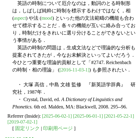
英語の時制について厄介なのは，動詞のとる時制形
は，しばしば純粋に時制を標示するわけではなく，相
(
aspect
) や法 (
mood
) といった他の文法範疇の機能も合わ
せて標示することだ．各々の機能が互いに絡み合ってお
り，時制だけをきれいに選り分けることができないとい
う事情がある．
英語の時制の問題は，生成文法などで理論的な分析も
提案されてきたが，今なお未解決といってよいだろう．
今ひとつ重要な理論的貢献として「#2747. Reichenbach
の時制・相の理論」 (
[2016-11-03-1]
) も参照されたい．
・ 大塚 高信，中島 文雄 監修 『新英語学辞典』 研
究社，1987年．
・ Crystal, David, ed.
A Dictionary of Linguistics and
Phonetics.
6th ed. Malden, MA: Blackwell, 2008. 295--96.
Referrer (Inside):
[2025-06-02-1]
[2025-06-01-1]
[2021-05-22-1]
[2019-07-02-1]
[
固定リンク
|
印刷用ページ
]