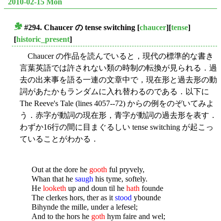
2010-02-15 Mon
#294. Chaucer の tense switching
[
chaucer
][
tense
]
■
[
historic_present
]
Chaucer の作品を読んでいると，現代の標準的な書き
言葉英語では許されない類の時制の転換が見られる．過
去の出来事を語る一連の文章中で，現在形と過去形の動
詞があたかもランダムに入れ替わるのである．以下に
The Reeve's Tale (lines 4057--72) からの例をのぞいてみよ
う．赤字が動詞の現在形，青字が動詞の過去形を表す．
わずか16行の間に目まぐるしい tense switching が起こっ
ていることがわかる．
Out at the dore he
gooth
ful pryvely,
Whan that he
saugh
his tyme, softely.
He
looketh
up and doun til he
hath
founde
The clerkes hors, ther as it
stood
ybounde
Bihynde the mille, under a lefesel;
And to the hors he
goth
hym faire and wel;