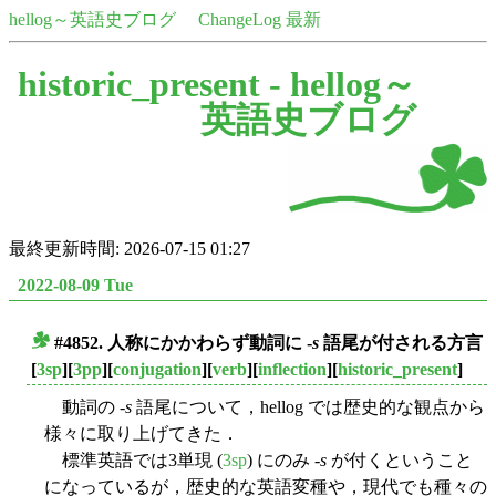
hellog～英語史ブログ
ChangeLog 最新
historic_present -
hellog～
英語史ブログ
最終更新時間: 2026-07-15 01:27
2022-08-09 Tue
#4852. 人称にかかわらず動詞に -
s
語尾が付される方言
■
[
3sp
][
3pp
][
conjugation
][
verb
][
inflection
][
historic_present
]
動詞の -
s
語尾について，hellog では歴史的な観点から
様々に取り上げてきた．
標準英語では3単現 (
3sp
) にのみ -
s
が付くということ
になっているが，歴史的な英語変種や，現代でも種々の