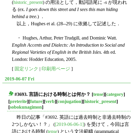
(
historic_present
) の用法として，動詞語尾に -
s
が現われ
る (ex.
I goes down this street and I sees this man hiding
behind a tree.
) ．
以上，Hughes et al. (28--29) に依拠して記述した．
・ Hughes, Arthur, Peter Trudgill, and Dominic Watt.
English Accents and Dialects: An Introduction to Social and
Regional Varieties of English in the British Isles.
4th ed.
London: Hodder Education, 2005.
[
固定リンク
|
印刷用ページ
]
2019-06-07 Fri
#3693. 言語における時制とは何か？
[
tense
][
category
]
■
[
preterite
][
future
][
verb
][
conjugation
][
historic_present
]
[
sobokunagimon
]
昨日の記事「#3692. 英語には過去時制と非過去時制の
2つしかない！？」 (
[2019-06-06-1]
) を受けて，今回は言
語における時制 (
tense
) という文法範疇 (grammatical