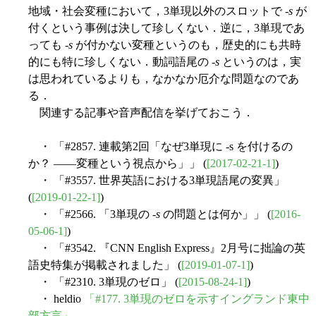
地域・社会変種において，3単現以外のスロットで -
s
が
付くという事例は決して珍しくない．逆に，3単現であ
っても -
s
が付かない変種というのも，歴史的にも共時
的にも特に珍しくない．動詞語尾の -
s
というのは，実
は思われているよりも，なかなか厄介な問題なのであ
る．
関連する記事や音声配信を挙げておこう．
・ 「#2857. 連載第2回「なぜ3単現に -s を付けるの
か？ ――変種という視点から」」 (
[2017-02-21-1]
)
・ 「#3557. 世界英語における3単現語尾の変異」
(
[2019-01-22-1]
)
・ 「#2566. 「3単現の -
s
の問題とは何か」」 (
[2016-
05-06-1]
)
・ 「#3542. 『CNN English Express』2月号に拙論の英
語史特集が掲載されました」 (
[2019-01-07-1]
)
・ 「#2310. 3単現のゼロ」 (
[2015-08-24-1]
)
・ heldio
「#177. 3単現のゼロを示すイングランド東中
部方言」