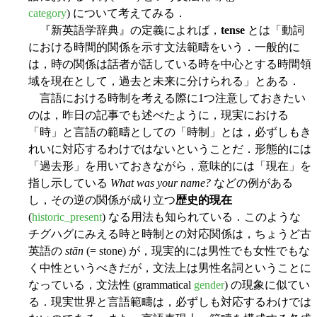
category
) について考えてみる．
『新英語学辞典』の定義によれば，
tense
とは「動詞
における時間的関係を示す文法範疇をいう．一般的に
は，時の関係は話者が話している時を中心とする時間領
域を現在として，過去と未来に分けられる」とある．
言語における時制を考える際に1つ注意しておきたい
のは，昨日の記事でも述べたように，現実における
「時」と言語の範疇としての「時制」とは，必ずしもき
れいに対応するわけではないということだ．形態的には
「過去形」を用いておきながら，意味的には「現在」を
指し示している
What was your name?
などの例がある
し，その逆の関係が成り立つ
歴史的現在
(
historic_present
) なる用法も知られている．このような
チグハグにみえる時と時制との対応関係は，ちょうど古
英語の
stān
(= stone) が，現実的には男性でも女性でもな
く中性というべきだが，文法上は男性名詞ということに
なっている，文法性 (grammatical
gender
) の現象に似てい
る．現実世界と言語範疇は，必ずしも対応するわけでは