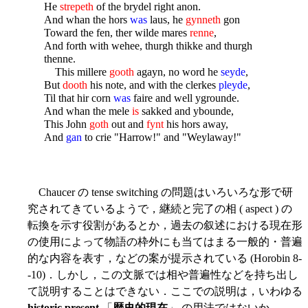
He
strepeth
of the brydel right anon.
And whan the hors
was
laus, he
gynneth
gon
Toward the fen, ther wilde mares
renne
,
And forth with wehee, thurgh thikke and thurgh
thenne.
This millere
gooth
agayn, no word he
seyde
,
But
dooth
his note, and with the clerkes
pleyde
,
Til that hir corn
was
faire and well ygrounde.
And whan the mele
is
sakked and ybounde,
This John
goth
out and
fynt
his hors away,
And
gan
to crie "Harrow!" and "Weylaway!"
Chaucer の tense switching の問題はいろいろな形で研
究されてきているようで，継続と完了の相 ( aspect ) の
転換を示す役割があるとか，過去の叙述における現在形
の使用によって物語の枠外にも当てはまる一般的・普遍
的な内容を表す，などの案が提示されている (Horobin 8-
-10)．しかし，この文脈では相や普遍性などを持ち出し
て説明することはできない．ここでの説明は，いわゆる
historic present
「
歴史的現在
」 の用法ではないか．