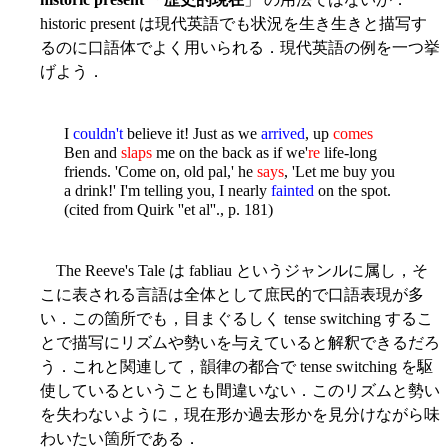
historic present は現代英語でも状況を生き生きと描写す
るのに口語体でよく用いられる．現代英語の例を一つ挙
げよう．
I
couldn't
believe it! Just as we
arrived
, up
comes
Ben and
slaps
me on the back as if we'
re
life-long
friends. 'Come on, old pal,' he
says
, 'Let me buy you
a drink!' I'm telling you, I nearly
fainted
on the spot.
(cited from Quirk ''et al''., p. 181)
The Reeve's Tale は fabliau というジャンルに属し，そ
こに表される言語は全体として庶民的で口語表現が多
い．この箇所でも，目まぐるしく tense switching するこ
とで描写にリズムや勢いを与えていると解釈できるだろ
う．これと関連して，韻律の都合で tense switching を駆
使しているということも間違いない．このリズムと勢い
を失わないように，現在形か過去形かを見分けながら味
わいたい箇所である．