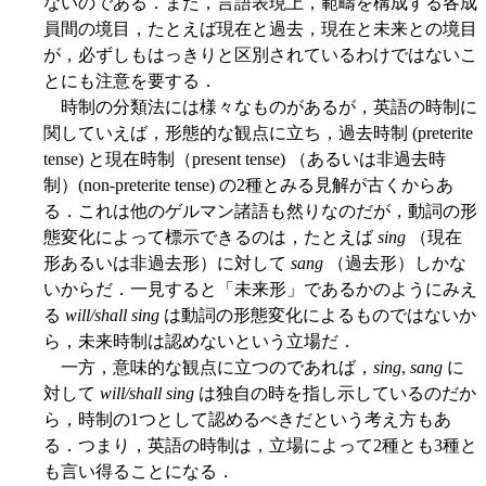
ないのである．また，言語表現上，範疇を構成する各成
員間の境目，たとえば現在と過去，現在と未来との境目
が，必ずしもはっきりと区別されているわけではないこ
とにも注意を要する．
時制の分類法には様々なものがあるが，英語の時制に
関していえば，形態的な観点に立ち，過去時制 (preterite
tense) と現在時制（present tense) （あるいは非過去時
制）(non-preterite tense) の2種とみる見解が古くからあ
る．これは他のゲルマン諸語も然りなのだが，動詞の形
態変化によって標示できるのは，たとえば
sing
（現在
形あるいは非過去形）に対して
sang
（過去形）しかな
いからだ．一見すると「未来形」であるかのようにみえ
る
will/shall sing
は動詞の形態変化によるものではないか
ら，未来時制は認めないという立場だ．
一方，意味的な観点に立つのであれば，
sing
,
sang
に
対して
will/shall sing
は独自の時を指し示しているのだか
ら，時制の1つとして認めるべきだという考え方もあ
る．つまり，英語の時制は，立場によって2種とも3種と
も言い得ることになる．