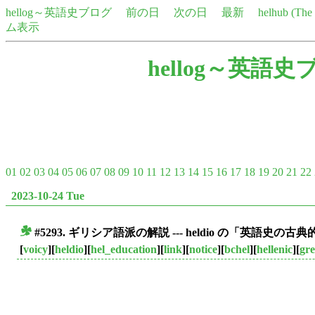
hellog～英語史ブログ
前の日
次の日
最新
helhub (Th
ム表示
hellog～英語史
01
02
03
04
05
06
07
08
09
10
11
12
13
14
15
16
17
18
19
20
21
22
2023-10-24 Tue
#5293. ギリシア語派の解説 --- heldio の「英語史の古典
■
[
voicy
][
heldio
][
hel_education
][
link
][
notice
][
bchel
][
hellenic
][
gr