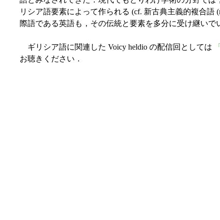
リシア語要素によって作られる (cf. 新古典主義的複合語 (neo-c
際語である英語も，その伝統と要素を多分に受け継いで
ギリシア語に関連した Voicy heldio の配信回としては
お聴きください．