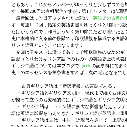
ともあり，これからメンバーがゆっくりと少しずつでも
す．毎回200円の有料配信ですが，第1チャプターは試
最新回は，昨日アップされた上記の
「英語史の古典的名著 Bau
す．毎週1，2回，指定の英語史書をゆっくりと1節ずつ
たばかりなので，昨日ようやく第19節にたどり着いたと
史に本格的に入る前の段階で，印欧語族を構成する各語
リシア語派ということになります．
今回はテキストに沿ってあくまで印欧語族のなかのギ
語派（とりわけギリシア語そのもの）の英語史上の意義
ギリシア語については本ブログで
greek
の記事群にて多
史上のエッセンスを箇条書きすれば，次の4点となるで
・ 古典ギリシア語は『新訳聖書』の言語である．
・ ギリシア語とギリシア文明は，現代まで続く西洋文
が拠って立つのも究極的にはギリシア語とギリシア文明
・ ギリシア語は，ラテン語に多大な影響を与え，ラテ
語は英語に影響を与えてきた．ギリシア語が英語史上重
・ ギリシア語は古代・中世・近現代を通じて，上記の
語とみなされてきた．現代でもとりわけ学術の分野では