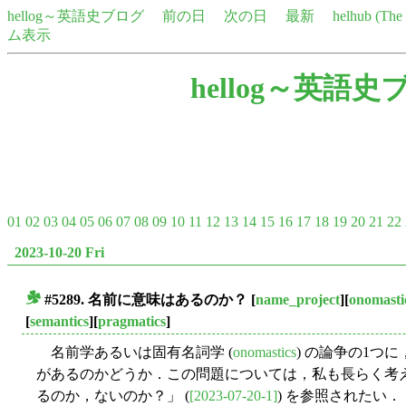
hellog～英語史ブログ
前の日
次の日
最新
helhub (Th
ム表示
hellog～英語史
01
02
03
04
05
06
07
08
09
10
11
12
13
14
15
16
17
18
19
20
21
22
2023-10-20 Fri
#5289. 名前に意味はあるのか？
[
name_project
][
onomasti
■
[
semantics
][
pragmatics
]
名前学あるいは固有名詞学 (
onomastics
) の論争の1つ
があるのかどうか．この問題については，私も長らく考え続
るのか，ないのか？」 (
[2023-07-20-1]
) を参照されたい．