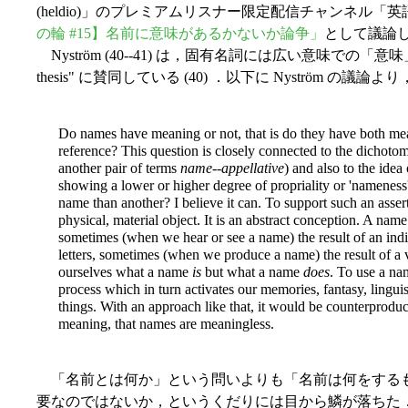
(heldio)」のプレミアムリスナー限定配信チャンネル「英語
の輪 #15】名前に意味があるかないか論争」
として議論
Nyström (40--41) は，固有名詞には広い意味での「意味」がある
thesis" に賛同している (40) ．以下に Nyström 
Do names have meaning or not, that is do they have both me
reference? This question is closely connected to the dichot
another pair of terms
name
--
appellative
) and also to the idea
showing a lower or higher degree of propriality or 'nameness
name than another? I believe it can. To support such an asser
physical, material object. It is an abstract conception. A name
sometimes (when we hear or see a name) the result of an indiv
letters, sometimes (when we produce a name) the result of a v
ourselves what a name
is
but what a name
does
. To use a nam
process which in turn activates our memories, fantasy, linguis
things. With an approach like that, it would be counterproduc
meaning, that names are meaningless.
「名前とは何か」という問いよりも「名前は何をする
要なのではないか，というくだりには目から鱗が落ちた