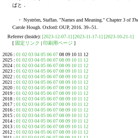
ばと．
・ Nyström, Staffan. "Names and Meaning." Chapter 3 of
Th
Carole Hough. Oxford: OUP, 2016. 39--51.
Referrer (Inside):
[2023-12-07-1]
[2023-11-17-1]
[2023-10-21-1]
[
固定リンク
|
印刷用ページ
]
2026 :
01
02
03
04
05
06
07
08 09 10 11 12
2025 :
01
02
03
04
05
06
07
08
09
10
11
12
2024 :
01
02
03
04
05
06
07
08
09
10
11
12
2023 :
01
02
03
04
05
06
07
08
09
10
11
12
2022 :
01
02
03
04
05
06
07
08
09
10
11
12
2021 :
01
02
03
04
05
06
07
08
09
10
11
12
2020 :
01
02
03
04
05
06
07
08
09
10
11
12
2019 :
01
02
03
04
05
06
07
08
09
10
11
12
2018 :
01
02
03
04
05
06
07
08
09
10
11
12
2017 :
01
02
03
04
05
06
07
08
09
10
11
12
2016 :
01
02
03
04
05
06
07
08
09
10
11
12
2015 :
01
02
03
04
05
06
07
08
09
10
11
12
2014 :
01
02
03
04
05
06
07
08
09
10
11
12
2013 :
01
02
03
04
05
06
07
08
09
10
11
12
2012 :
01
02
03
04
05
06
07
08
09
10
11
12
2011 :
01
02
03
04
05
06
07
08
09
10
11
12