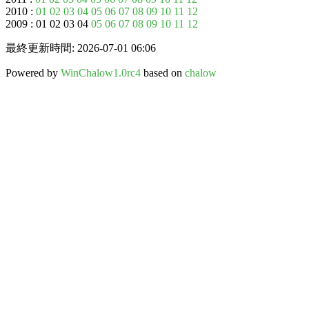
2010 :
01
02
03
04
05
06
07
08
09
10
11
12
2009 : 01 02 03 04
05
06
07
08
09
10
11
12
最終更新時間: 2026-07-01 06:06
Powered by
WinChalow1.0rc4
based on
chalow