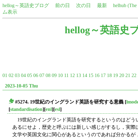
hellog～英語史ブログ
前の日
次の日
最新
helhub (Th
ム表示
hellog～英語史
01
02
03
04
05
06
07
08
09
10
11
12
13
14
15
16
17
18
19
20
21
22
2023-10-05 Thu
#5274. 19世紀のイングランド英語を研究する意義
[
lmod
■
[
standardisation
][
enl
][
esl
]
19世紀のイングランド英語を研究するというのはどうい
あるにせよ，歴史と呼ぶには新しい感じがするし，実際ほ
文学や英国文化に関心があるというのであれば分かるが，