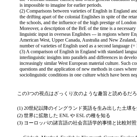
is impossible to imagine for earlier periods.
(2) Comparisons between varieties of English in England and 
the drifting apart of the colonial Englishes in spite of the ret
the schools, and the influence of the high prestige of Lond
Moreover, a description of the BrE of the time is a necessary 
linguistic input in overseas Englishes --- in regions where En
American West, Upper Canada, Australia and New Zealand, t
number of varieties of English used as a second language (=
(3) A comparison of English in England with standard langua
interlinguistic insights into parallels and
differences in devel
increasingly similar West European material culture. Such 
questions and the application of new methods in cases where i
sociolinguistic conditions in one culture which have been neg
この3つの視点はざっくり次のような趣旨と読めるだろ
(1) 20世紀以降のイングランド英語を生み出した土壌
(2) 世界に拡散した ENL や ESL の種を知る
(3) ヨーロッパの諸言語の社会言語学的事情と比較対照