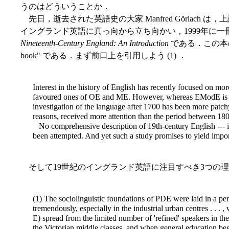
うのはどういうことか．
先日，逝去された英語史の大家 Manfred Görlach 
イングランド英語に真っ向から立ち向かい，1999年に
Nineteenth-Century England: An Introduction
である．この本の冒頭の節
book" である．まず前口上を引用しよう (1) ．
Interest in the history of English has recently focused on mor
favoured ones of OE and ME. However, whereas EModE is be
investigation of the language after 1700 has been more patch
reasons, received more attention than the period between 18
No comprehensive description of 19th-century English --- in 
been attempted. And yet such a study promises to yield import
そして19世紀のイングランド英語に注目すべき3つの理由が続
(1) The sociolinguistic foundations of PDE were laid in a p
tremendously, especially in the industrial
urban centres . . . 
E) spread from the limited number of 'refined' speakers in the
the Victorian middle classes, and when general education beg