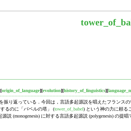
tower_of_ba
][
origin_of_language
][
evolution
][
history_of_linguistics
][
language_
ている．今回は，言語多起源説を唱えたフランスの哲学者・数学者の Pierre
を説明するのに「バベルの塔」 (
tower_of_babel
) という神の力に頼
genesis) に対する言語多起源説 (polygenesis) の提唱