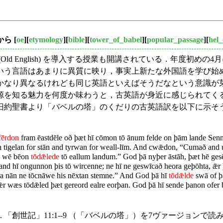
から
[
oe
][
etymology
][
bible
][
tower_of_babel
][
popular_passage
][
hel_
d English) を導入する授業も開講されている．年度初め
いう言語はあまりに異質に映り，事実上新たな外国語を学び始
なり異なるけれども同じ英語といえばそうだなという意識が
源を知る魅力を何度か味わうと，古英語が身近に感じられてく
約聖書より「バベルの塔」のくだりの古英語訳を以下に示そ
fērdon
fram ēastdēle oð þæt hī cōmon tō ānum felde on þām lande Se
on tigelan for stān and tyrwan for weall-līm. And cwǣdon, “Cumað and
an wē bēon
tōdǣlede
tō eallum landum.” God þā nyþer āstāh, þæt hē ge
and hī ongunnon þis tō wircenne; ne hī ne geswīcað heora geþōhta, ǣr 
ora nān ne tōcnāwe his nēxtan stemne.” And God þā hī
tōdǣlde
swā of þ
ǣr wæs tōdǣled þæt gereord ealre eorþan. God þā hī sende þanon ofer b
「創世記」11:1--9 （「バベルの塔」）を7ヴァージョンで読み