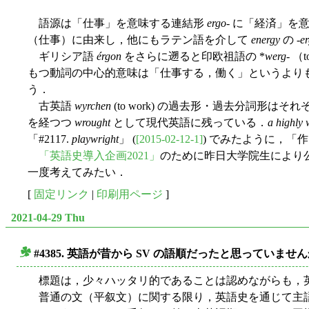
語源は「仕事」を意味する連結形
ergo
- に「経済」を
（仕事）に由来し，他にもラテン語を介して
energy
の -
e
ギリシア語
érgon
をさらに遡ると印欧祖語の *
werg
- 
もつ動詞の中心的意味は「仕事する，働く」というより
う．
古英語
wyrchen
(to work) の過去形・過去分詞形はそれ
を経つつ
wrought
として現代英語に残っている．
a highly 
「#2117.
playwright
」 (
[2015-02-12-1]
) でみたように，「
「英語史導入企画2021」
のために昨日大学院生により
一度考えてみたい．
[
固定リンク
|
印刷用ページ
]
2021-04-29 Thu
#4385. 英語が昔から SV の語順だったと思っていませ
■
標題は，少々ハッタリ的であることは認めながらも，
普通の文（平叙文）に関する限り，英語史を通じて主語 (S