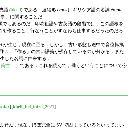
語 (
blend
) である．連結形
ergo
- はギリシア語の名詞
érgon
仕事」に関することだ．
源でもあるのだ．印欧祖語や古英語の段階では，この語根を
のを作ること，行なうことがすなわち仕事するだったのだろ
d
が生じ，現在に至る．しかし，古い形態も途中で音位転換
用い，「作る」の古い語義が残存しているのが分かる．また
生した名詞に由来する．
義性 ---」
である．これを読んで，働くということについて今
yntax
][
khelf_hel_intro_2021
]
りません．現在，ほぼ完全に SV で固まっているといってよい