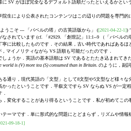
に SV がほぼ完全なるデフォルト語順だったといえるかとい
学院生により公表されたコンテンツはこの辺りの問題を専門的
へようこそ --- 「バベルの塔」の古英語版から」 (
[2021-04-22-1]
います (cf. 「#2929. 「創世記」11:1--9 （「バベ
寧に比較したものです．その結果，古い時代であればあるほど
が，マイノリティながら VS 語順も可能だったのです．
しょうか．英語の基本語順は SV であるとたたき込まれてき
he world is (V) more tea (S) consumed than in Britain.
のように，副詞
ある通り，現代英語の「文型」として8文型や5文型など様々な
かったということです．平叙文ですら SV ならぬ VS が一
す．
，変化することがあり得るということです．私が初めてこの
テーマです．単に形式的な問題にとどまらず，リズムや情報
2021-09-18-1]