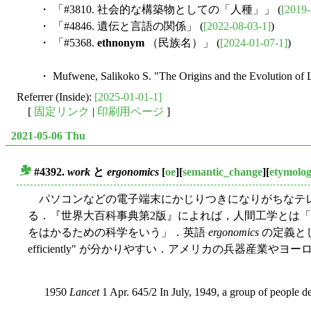
・ 「#3810. 社会的な構築物としての「人種」」 (
[2019-
・ 「#4846. 遺伝と言語の関係」 (
[2022-08-03-1]
)
・ 「#5368.
ethnonym
（民族名）」 (
[2024-01-07-1]
)
・ Mufwene, Salikoko S. "The Origins and the Evolution of 
Referrer (Inside):
[2025-01-01-1]
[
固定リンク
|
印刷用ページ
]
2021-05-06 Thu
#4392.
work
と
ergonomics
[
oe
][
semantic_change
][
etymolo
■
パソコンなどの電子端末にかじりつきになりがちなテレ
る．『世界大百科事典第2版』によれば，人間工学とは
をはかるための科学をいう」．英語
ergonomics
の定義と
efficiently" が分かりやすい．アメリカの兵器産
1950
Lancet
1 Apr. 645/2 In July, 1949, a group of people 