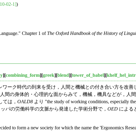
10-02-1]
)
Language." Chapter 1 of
The Oxford Handbook of the History of Lingui
gy
][
combining_form
][
greek
][
blend
][
tower_of_babel
][
khelf_hel_int
ワーク時代の到来を受け，人間と機械との付き合い方を改善し
「人間の身体的・心理的な面からみて，機械，機具などが，人
しては，
OALD8
より "the study of working conditions, especially the 
業やヨーロッパの労働科学の文脈から発達した学術分野で，
OED
によると
decided to form a new society for which the name the 'Ergonomics Rese