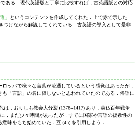
なのである．現代英語版と丁寧に比較すれば，古英語版との対応
5選」
というコンテンツを作成してくれた．上で赤で示した
きつけながら解説してくれている．古英語の導入として是非
ーロッパで様々な言葉が流通しているという感覚はあったが，
) は，そもそも「言語」の名に値しないと思われていたのである．俗語に
時代は，おりしも教会大分裂 (1378--1417) あり，英仏百年戦争
るまでに，まだ少々時間があったが，すでに国家や言語の複数性の
をもち始めていた．互 (45) を引用しよう．