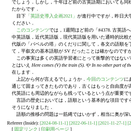
でしょう．しかし，千年ほど前の古英語期においても同様
たからです．
目下
「英語史導入企画2021」
が進行中ですが，昨日大
ください．
このコンテンツ
では，1週間ほど前の「#4378. 古英語
中英語版，近代英語版，現代英語版を用いた通時的比較がなされて
代版の「バベルの塔」のくだりに関して，各文の語順を丁
て，平叙文の基本語順が SV だったことは確かなのです
この事実は多くの英語学習者にとって衝撃的ではないで
とはいえ
Here comes (V) the train (S).
や
In no other part of t
在します．
上記から何が言えるでしょうか．
今回のコンテンツ
に
通じて固まってきたものであり，古くはもっと自由度が高
代英語にも周辺的ながらも残っているという点が重要で
言語の歴史においては，語順という基本的な項目ですら
そうになりました．
語順の推移の問題は一筋縄ではいかず，相当に奥が深い
Referrer (Inside):
[2024-08-11-1]
[2022-06-11-1]
[2021-11-27-1]
[
[
固定リンク
|
印刷用ページ
]