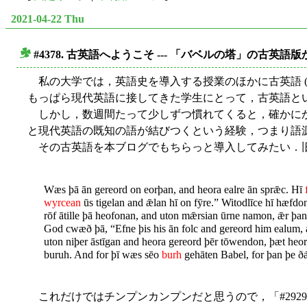
2021-04-22 Thu
#4378. 古英語へようこそ --- 「バベルの塔」の古英語版
■
私の大学では，英語史を導入する授業のほかに古英語 (Ol
もっぱら現代英語に接してきた学生にとって，古英語と
しかし，数週間たって少しずつ慣れてくると，確かにか
と現代英語の既知の語が結びつくという経験，つまり語
その古英語を本ブログでもちらっと導入してみたい．旧
Wæs þā ān gereord on eorþan, and heora ealre ān sprǣc. Hī
wyrcean
ūs tigelan and ǣlan hī on fȳre.” Witodlīce hī hæfd
rōf ātille þā heofonan, and uton mǣrsian ūrne namon, ǣr þ
God cwæð þā, “Efne þis his ān folc and gereord him ealum, 
uton niþer āstīgan and heora gereord þēr tōwendon, þæt he
buruh. And for þī wæs sēo
burh
gehāten Babel, for þan þe ð
これだけではチンプンカンプンだと思うので，「#2929. 