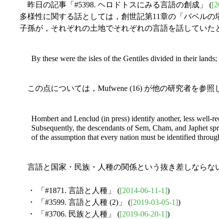
昨日の記事「#5398. ヘロドトスにみる言語の創成」 (
[2
多様性に関する話としては，創世記第11章の「バベルの塔
子孫が，それぞれの土地でそれぞれの言語を話していたという記述が
By these were the isles of the Gentiles divided in their lands; e
この点については，Mufwene (16) が他の研究者を
Hombert and Lenclud (in press) identify another, less well-r
Subsequently, the descendants of Sem, Cham, and Japhet spread
of the assumption that every nation must be identified throug
言語と国家・民族・人種の関係という抜き差しならない
・ 「#1871. 言語と人種」 (
[2014-06-11-1]
)
・ 「#3599. 言語と人種 (2)」 (
[2019-03-05-1]
)
・ 「#3706. 民族と人種」 (
[2019-06-20-1]
)