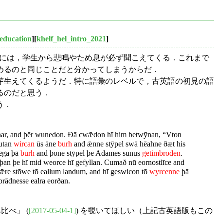
education
][
khelf_hel_intro_2021
]
の4月には，学生から悲鳴やため息が必ず聞こえてくる．これまで
めるのと同じことだと分かってしまうからだ．
芽生えてくるようだ．特に語彙のレベルで，古英語の初見の語
るのだと思う．
う．
nnar, and þēr wunedon. Ðā cwǣdon hī him betwȳnan, “Vton
 utan
wircan
ūs āne
burh
and ǣnne stȳpel swā hēahne ðæt his
sēga þā
burh
and þone stȳpel þe Adames sunus
getimbroden
.
þan þe hī mid weorce hī gefyllan. Cumað nū eornostlīce and
ǣre stōwe tō eallum landum, and hī geswicon tō
wyrcenne
þā
rādnesse ealra eorðan.
比べ」 (
[2017-05-04-1]
) を覗いてほしい（上記古英語版もこの