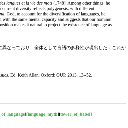
 des langues et la vie des mots
(1748). Among other things, he
rrent diversity reflects polygenesis, with different
ina
, God, to account for the diversification of languages, he
 with the same mental capacity and suggests that our hominin
sition makes it natural to project the existence of language as
に異なっており，全体として言語の多様性が現出した．これが
stics
. Ed. Keith Allan. Oxford: OUP, 2013. 13--52.
n_of_language
][
language_myth
][
tower_of_babel
]