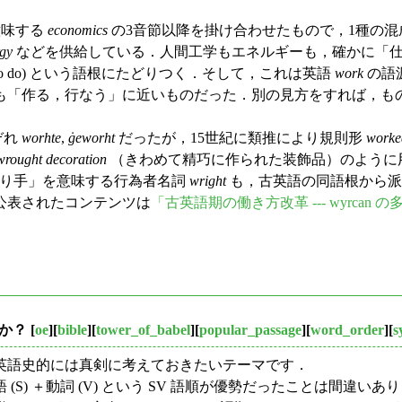
意味する
economics
の3音節以降を掛け合わせたもので，1種の混成
rgy
などを供給している．人間工学もエネルギーも，確かに「
（to do) という語根にたどりつく．そして，これは英語
work
の語
も「作る，行なう」に近いものだった．別の見方をすれば，も
ぞれ
worhte
,
ġeworht
だったが，15世紀に類推により規則形
worke
wrought decoration
（きわめて精巧に作られた装飾品）のように
作り手」を意味する行為者名詞
wright
も，古英語の同語根から派
公表されたコンテンツは
「古英語期の働き方改革 --- wyrcan の多
んか？
[
oe
][
bible
][
tower_of_babel
][
popular_passage
][
word_order
][
s
英語史的には真剣に考えておきたいテーマです．
) ＋動詞 (V) という SV 語順が優勢だったことは間違いあ