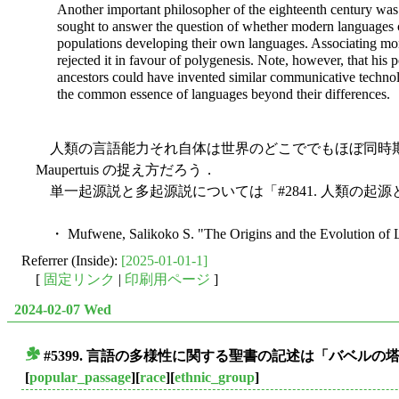
Another important philosopher of the eighteenth century wa
sought to answer the question of whether modern languages ca
populations developing their own languages. Associating m
rejected it in favour of polygenesis. Note, however, that his
ancestors could have invented similar communicative technolog
the common essence of languages beyond their differences.
人類の言語能力それ自体は世界のどこででもほぼ同時期
Maupertuis の捉え方だろう．
単一起源説と多起源説については「#2841. 人類の起源
・ Mufwene, Salikoko S. "The Origins and the Evolution of 
Referrer (Inside):
[2025-01-01-1]
[
固定リンク
|
印刷用ページ
]
2024-02-07 Wed
#5399. 言語の多様性に関する聖書の記述は「バベル
■
[
popular_passage
][
race
][
ethnic_group
]