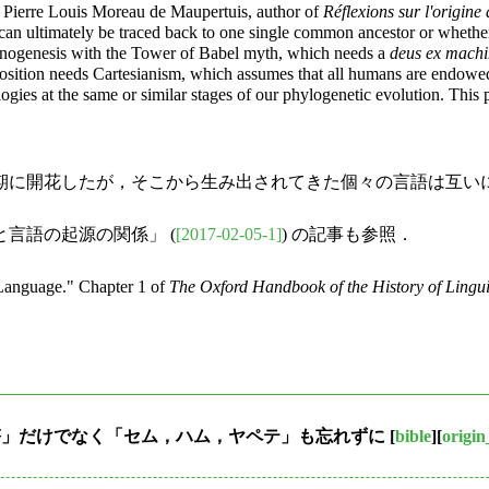
s Pierre Louis Moreau de Maupertuis, author of
Réflexions sur l'origine
n ultimately be traced back to one single common ancestor or whether cu
onogenesis with the Tower of Babel myth, which needs a
deus ex mach
 position needs Cartesianism, which assumes
that all humans are endowed
ies at the same or similar stages of our phylogenetic evolution. This po
に開花したが，そこから生み出されてきた個々の言語は互い
と言語の起源の関係」 (
[2017-02-05-1]
) の記事も参照．
Language." Chapter 1 of
The Oxford Handbook of the History of Lingui
の塔」だけでなく「セム，ハム，ヤペテ」も忘れずに
[
bible
][
origi