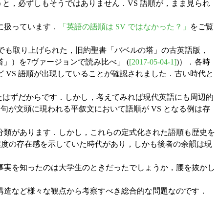
うと，必ずしもそうではありません．VS 語順が，まま見られ
に扱っています．
「英語の語順は SV ではなかった？」
をご覧
) でも取り上げられた，旧約聖書「バベルの塔」の古英語版，
ルの塔」）を7ヴァージョンで読み比べ」 (
[2017-05-04-1]
)）．各時
 VS 語順が出現していることが確認されました．古い時代と
たはずだからです．しかし，考えてみれば現代英語にも周辺的
句が文頭に現われる平叙文において語順が VS となる例は存
分類があります．しかし，これらの定式化された語順も歴史を
定程度の存在感を示していた時代があり，しかも後者の余韻は現
事実を知ったのは大学生のときだったでしょうか，腰を抜かし
構造など様々な観点から考察すべき総合的な問題なのです．