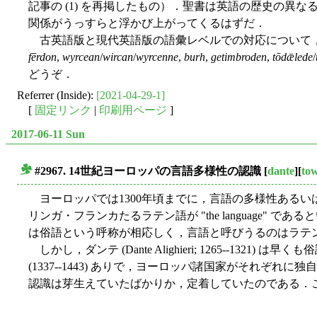
記事の (1) を再掲したもの）．聖書は英語の歴史の
関係がうっすらと浮かび上がってくるはずだ．
古英語版と現代英語版の語彙レベルでの対応について
fērdon
,
wyrcean
/
wircan
/
wyrcenne
,
burh
,
getimbroden
,
tōdǣlede
/
どうぞ．
Referrer (Inside):
[2021-04-29-1]
[
固定リンク
|
印刷用ページ
]
2017-06-11 Sun
#2967. 14世紀ヨーロッパの言語多様性の認識
[
dante
][
to
■
ヨーロッパでは1300年頃までに，言語の多様性ある
リンガ・フランカたるラテン語が "the language" 
は俗語という呼称が相応しく，言語と呼びうるのはラテ
しかし，ダンテ (Dante Alighieri; 1265--1
(1337--1443) ありで，ヨーロッパ諸国家がそ
認識は芽生えていたばかりか，定着していたのである．こ