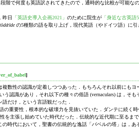
異なる段階で何度も英語訳されてきたので，通時的な比較が可能
，昨日
「英語史導入企画2021」
のために院生が
「身近な古英語
tōdǣlde
の5種類の語を取り上げ，現代英語（やドイツ語）に引
wer_of_babel
]
いは複数性の認識が定着しつつあった．もちろんそれ以前にもヨ
であるという認識があり，それ以下の種々の俗語 (vernaculars
ン語だけ，という言語観だった．
321) は早くも俗語の重要性，根本的な破壊力を見抜いていた．ダンテに続く
れぞれに独自性を主張し始めていた時代だった．伝統的な近代期に至
の時代において，聖書の伝統的な逸話「バベルの塔」は，ある意味