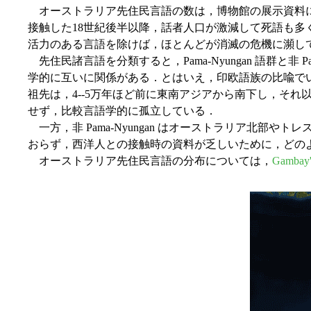
オーストラリア先住民言語の数は，博物館の展示資料によれ
接触した18世紀後半以降，話者人口が激減して死語も
活力のある言語を除けば，ほとんどが消滅の危機に瀕し
先住民諸言語を分類すると，Pama-Nyungan 語群と
学的に互いに関係がある．とはいえ，印欧語族の比喩で
祖先は，4--5万年ほど前に東南アジアから南下し，それ以
せず，比較言語学的に孤立している．
一方，非 Pama-Nyungan はオーストラリア北
おらず，西洋人との接触時の資料が乏しいために，どの
オーストラリア先住民言語の分布については，
Gambay'