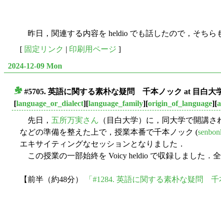
昨日，関連する内容を heldio でも話したので，そち
[
固定リンク
|
印刷用ページ
]
2024-12-09 Mon
#5705. 英語に関する素朴な疑問 千本ノック at 目白大
■
[
language_or_dialect
][
language_family
][
origin_of_language
][
a
先日，
五所万実さん
（目白大学）に，同大学で開講さ
などの準備を整えた上で，授業本番で千本ノック (
senbon
エキサイティングなセッションとなりました．
この授業の一部始終を Voicy heldio で収録し
【前半（約48分）
「#1284. 英語に関する素朴な疑問 千本ノック