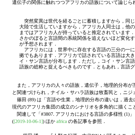
遺伝子の関係に触れつつアフリカの語族について論じられてい
突然変異は世代を経るごとに蓄積しますから，同じ
大陸で生活していますから，アフリカ人同士は，他の
まではアフリカ人が持っていると推定されています．
さかのぼると言語間の系統関係を追えないほど変化す
が予想されます．
アフリカには，世界中に存在する言語の三分の一に
拠でもあります．
アフリカで話されている言語は大き
イ・サン言語が分布します．ただし，コイ・サン言語
語族の総称と捉えるべきものです．ともあれ，言語グ
また，アフリカの人々の語族，遺伝子，地理的分布が互
と関連づけられ，ナイル・サハラ語族は牧畜民と，ニジ
篠田 (89) は「言語や生業，地理的分布の違いは，
現代のアフリカ集団の成立のシナリオを多角的に描くこ
関連して「#3807. アフリカにおける言語の多様性 (1)」 
(
[2019-10-06-1]
) ほか
africa
の各記事を参照．