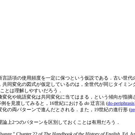
言語項の使用頻度を一定に保つという仮説である．古い世代
，共同変化の図式が仮定しているのは，全世代が同じタイミン
ることは理解しやすいだろう．
変化や統語変化は共同変化に当てはまる，という傾向が指摘
語変化の事例を見渡してみると，16世紀における
do
迂言法 (
do-periphrasis
化の両パターンで進んだとされる．また，19世紀の進行形 (
pr
論上2つのパターンを区別しておくことは有用だろう．
Change." Chapter 22 of
The Handbook of the History of English
. Ed. A