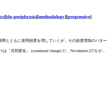
ics
][
do-periphrasis
][
methodology
][
progressive
]
時間とともに使用頻度を増していくが，その頻度増加のパター
(communal change) だ．Nevalainen (573) が，