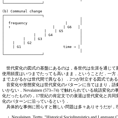
└──────────────────┘

(b) Communal change

┌──────────────────┐

│                                    │

│  frequency                  |      │

│  ↑                    |    | G6   │

│                   |    | G5        │

│              |    | G4             │

│         |    | G3                  │

│    |    | G2                       │

│    | G1                    time → │

│                                    │

世代変化の図式の基盤にあるのは，各世代は生涯を通じて新
使用頻度はいつまでたっても高いまま，ということだ．一方
まで上がるかは世代間で異なる）．2つが対立する図式であ
音変化や形態変化は世代変化のパターンに当てはまり，語彙
いかない．Nevalainen (573--74) で触れられている統
化だったものの，17世紀の肯定文での衰退は世代変化と共同変
化のパターンに沿っているという．
具体的な事例に照らすと難しい問題は多々ありそうだが，理
・ Nevalainen, Terttu. "Historical Sociolinguistics and Language 