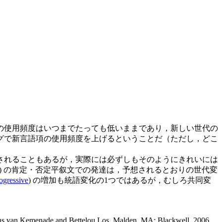
の使用頻度はいつまでたっても低いままであり，新しい世代の
グで新言語項の使用頻度を上げるということだ（ただし，どこ
されることもあるが，実際には必ずしもそのようにきれいには
) の肯定・否定平叙文での発達は，予想されるとおりの世代変
ogressive
) の増加も統語変化の1つではあるが，むしろ共同変
ns van Kemenade and Bettelou Los. Malden, MA: Blackwell, 2006.