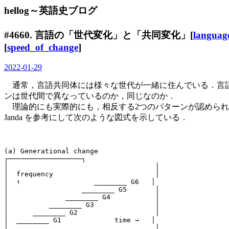
hellog～英語史ブログ
#4660. 言語の「世代変化」と「共同変化」[
languag
[
speed_of_change
]
2022-01-29
通常，言語共同体には様々な世代が一緒に住んでいる．言語
ンは世代間で異なっているのか，同じなのか．
理論的にも実際的にも，相反する2つのパターンが認められるようである．1つは「
Janda を参考にして次のような図式を示している．
(a) Generational change

┌──────────────────┐

│                                    │

│  frequency                         │

│  ↑                  ________ G6   │

│                  ________ G5       │

│              ________ G4           │

│          ________ G3               │

│      ________ G2                   │

│  ________ G1             time →   │

│                                    │
