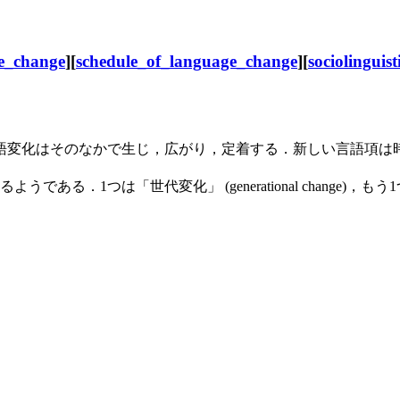
e_change
][
schedule_of_language_change
][
sociolinguist
変化はそのなかで生じ，広がり，定着する．新しい言語項は
世代変化」 (generational change)，もう1つは「共同変化」 