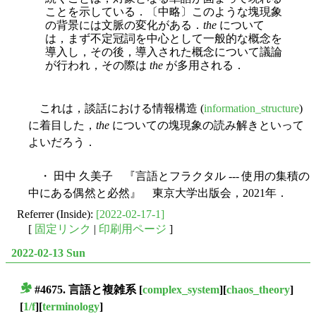
ことを示している．〔中略〕このような塊現象
の背景には文脈の変化がある．
the
について
は，まず不定冠詞を中心として一般的な概念を
導入し，その後，導入された概念について議論
が行われ，その際は
the
が多用される．
これは，談話における情報構造 (
information_structure
)
に着目した，
the
についての塊現象の読み解きといって
よいだろう．
・ 田中 久美子 『言語とフラクタル --- 使用の集積の
中にある偶然と必然』 東京大学出版会，2021年．
Referrer (Inside):
[2022-02-17-1]
[
固定リンク
|
印刷用ページ
]
2022-02-13 Sun
#4675. 言語と複雑系
[
complex_system
][
chaos_theory
]
■
[
1/f
][
terminology
]