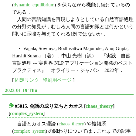
(
dynamic_equilibrium
) を保ちながら機能し続けているの
である．
人間の言語知識を再現しようとしている自然言語処理
の分野の知見が，むしろ人間の言語知識とは何かという
問いに示唆を与えてくれる1例ではないか．
・ Vajjala, Sowmya, Bodhisattwa Majumder, Anuj Gupta,
Harshit Surana （著），中山 光樹（訳） 『実践 自然
言語処理 --- 実世界 NLP アプリケーション開発のベスト
プラクティス』 オライリー・ジャパン，2022年．
[
固定リンク
|
印刷用ページ
]
2023-01-19 Thu
#5015. 会話の成り立ちとカオス
[
chaos_theory
]
■
[
complex_system
]
言語とカオス理論 (
chaos_theory
) や複雑系
(
complex_system
) の関わりについては，これまでの記事