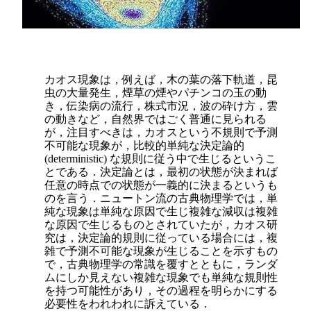
カオス現象は，例えば，木の葉の落下軌道，昆
虫の大量発生，煙草の煙やパチンコの玉の動
き，伝染病の流行，株式市況，波の砕け方，雲
の動きなど，自然界ではごく普通に見られる
が，注目すべきは，カオスという不規則で予測
不可能な現象が，比較的単純な決定論的
(deterministic) な規則に従う中で生じるというこ
とである．決定論とは，最初の状態が決まれば
任意の時点での状態が一義的に決まるというも
のを言う．ニュートン流の古典物理学では，単
純な現象は単純な原因で生じ複雑な減収は複雑
な原因で生じるものとされていたが，カオス研
究は，決定論的規則に従っている場合には，複
雑で予測不可能な現象が生じることを示すもの
で，古典物理学の常識を覆すとともに，ランダ
ムにしか見えない複雑な現象でも単純な規則性
を持つ可能性があり，その過程を明らかにする
必要性をわれわれに訴えている．