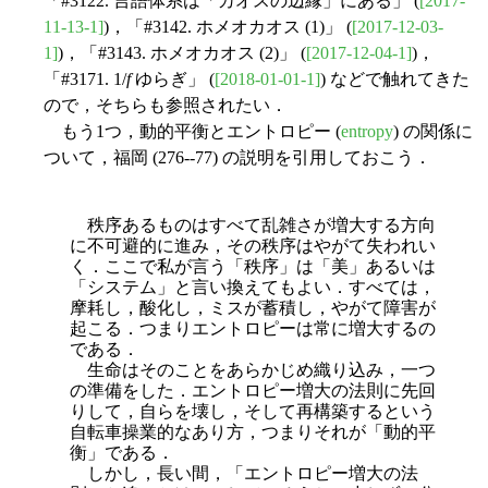
「#3122. 言語体系は「カオスの辺縁」にある」 (
[2017-
11-13-1]
)，「#3142. ホメオカオス (1)」 (
[2017-12-03-
1]
)，「#3143. ホメオカオス (2)」 (
[2017-12-04-1]
)，
「#3171. 1/
f
ゆらぎ」 (
[2018-01-01-1]
) などで触れてきた
ので，そちらも参照されたい．
もう1つ，動的平衡とエントロピー (
entropy
) の関係に
ついて，福岡 (276--77) の説明を引用しておこう．
秩序あるものはすべて乱雑さが増大する方向
に不可避的に進み，その秩序はやがて失われい
く．ここで私が言う「秩序」は「美」あるいは
「システム」と言い換えてもよい．すべては，
摩耗し，酸化し，ミスが蓄積し，やがて障害が
起こる．つまりエントロピーは常に増大するの
である．
生命はそのことをあらかじめ織り込み，一つ
の準備をした．エントロピー増大の法則に先回
りして，自らを壊し，そして再構築するという
自転車操業的なあり方，つまりそれが「動的平
衡」である．
しかし，長い間，「エントロピー増大の法