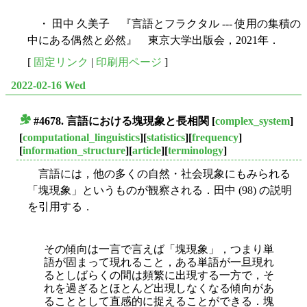
・ 田中 久美子 『言語とフラクタル --- 使用の集積の
中にある偶然と必然』 東京大学出版会，2021年．
[
固定リンク
|
印刷用ページ
]
2022-02-16 Wed
#4678. 言語における塊現象と長相関
[
complex_system
]
■
[
computational_linguistics
][
statistics
][
frequency
]
[
information_structure
][
article
][
terminology
]
言語には，他の多くの自然・社会現象にもみられる
「塊現象」というものが観察される．田中 (98) の説明
を引用する．
その傾向は一言で言えば「塊現象」，つまり単
語が固まって現れること，ある単語が一旦現れ
るとしばらくの間は頻繁に出現する一方で，そ
れを過ぎるとほとんど出現しなくなる傾向があ
ることとして直感的に捉えることができる．塊