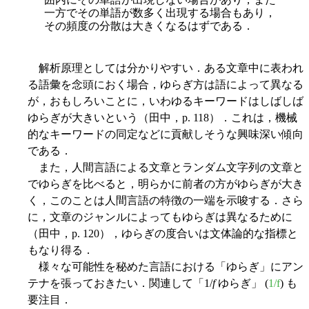
一方でその単語が数多く出現する場合もあり，
その頻度の分散は大きくなるはずである．
解析原理としては分かりやすい．ある文章中に表われ
る語彙を念頭におく場合，ゆらぎ方は語によって異なる
が，おもしろいことに，いわゆるキーワードはしばしば
ゆらぎが大きいという（田中，p. 118）．これは，機械
的なキーワードの同定などに貢献しそうな興味深い傾向
である．
また，人間言語による文章とランダム文字列の文章と
でゆらぎを比べると，明らかに前者の方がゆらぎが大き
く，このことは人間言語の特徴の一端を示唆する．さら
に，文章のジャンルによってもゆらぎは異なるために
（田中，p. 120），ゆらぎの度合いは文体論的な指標と
もなり得る．
様々な可能性を秘めた言語における「ゆらぎ」にアン
テナを張っておきたい．関連して「1/
f
ゆらぎ」 (
1/f
) も
要注目．