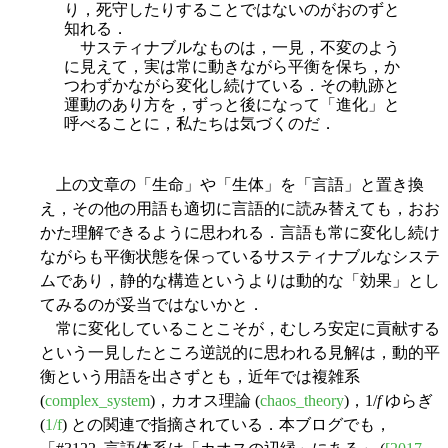
り，死守したりすることではないのがおのずと
知れる．
サスティナブルなものは，一見，不変のよう
に見えて，実は常に動きながら平衡を保ち，か
つわずかながら変化し続けている．その軌跡と
運動のあり方を，ずっと後になって「進化」と
呼べることに，私たちは気づくのだ．
上の文章の「生命」や「生体」を「言語」と置き換
え，その他の用語も適切に言語的に読み替えても，おお
かた理解できるように思われる．言語も常に変化し続け
ながらも平衡状態を保っているサスティナブルなシステ
ムであり，静的な構造というよりは動的な「効果」とし
てみるのが妥当ではないかと．
常に変化していることこそが，むしろ安定に貢献する
という一見したところ逆説的に思われる見解は，動的平
衡という用語を出さずとも，近年では複雑系
(
complex_system
)，カオス理論 (
chaos_theory
)，1/
f
ゆらぎ
(
1/f
) との関連で指摘されている．本ブログでも，