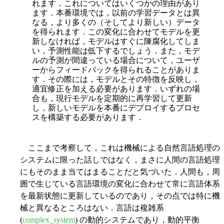
れます．これについてはいくつかの理由があり
ます．本番環境では，以前の学習データとは異
なる，より多くの（そしてより新しい）データ
を得られます．この変化に合わせてモデルを更
新しなければ，モデルはすぐに陳腐化してしま
い，予測性能は低下するでしょう．また，モデ
ルの予測が間違っている場合について，ユーザ
ーからフィードバックを得られることがありま
す．その際には，モデルとその特徴を反映し，
適宜修正を加える必要があります．いずれの場
合も，現行モデルを定期的に再学習して更新
し，新しいモデルを本番にデプロイするプロセ
スを構築する必要があります．
ここまで考察して，これは機械による自然言語処理の
システムに限った話しではなく，まさに人間の言語処理
にもそのまま当てはまることだと気づいた．人間も，周
囲で生じている言語環境の変化に合わせて常に言語体系
を最新状態に更新しているのであり，その点では特に機
械と異なるところはない．言語は複雑系
(
complex_system
) の動的システムであり，動的平衡