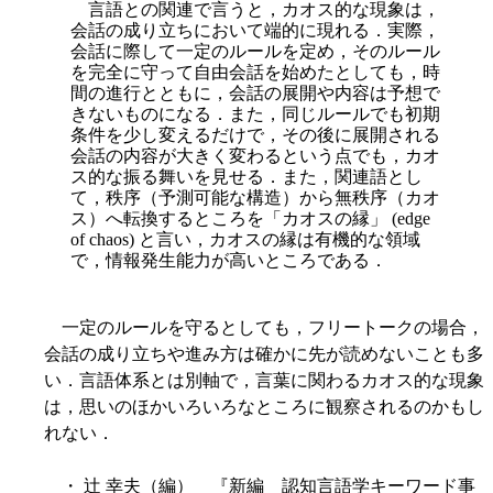
言語との関連で言うと，カオス的な現象は，
会話の成り立ちにおいて端的に現れる．実際，
会話に際して一定のルールを定め，そのルール
を完全に守って自由会話を始めたとしても，時
間の進行とともに，会話の展開や内容は予想で
きないものになる．また，同じルールでも初期
条件を少し変えるだけで，その後に展開される
会話の内容が大きく変わるという点でも，カオ
ス的な振る舞いを見せる．また，関連語とし
て，秩序（予測可能な構造）から無秩序（カオ
ス）へ転換するところを「カオスの縁」 (edge
of chaos) と言い，カオスの縁は有機的な領域
で，情報発生能力が高いところである．
一定のルールを守るとしても，フリートークの場合，
会話の成り立ちや進み方は確かに先が読めないことも多
い．言語体系とは別軸で，言葉に関わるカオス的な現象
は，思いのほかいろいろなところに観察されるのかもし
れない．
・ 辻 幸夫（編） 『新編 認知言語学キーワード事