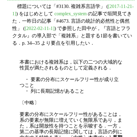
標題については「#3130. 複雑系言語学」 (
[2017-11-21-
1]
) をはじめとして
complex_system
の記事で垣間見てき
た．一昨日の記事「#4673. 言語の統計的必然性と偶然
性」 (
[2022-02-11-1]
) で参照した田中が，『言語とフラ
クタル』の導入部で「複雑系」と題する1節を書いてい
る．p. 34--35 より要点を引用したい．
本書における複雑系は，以下の二つの大域的な
性質が満たされるものとして定義される．
・ 要素の分布にスケールフリー性が成り立
つこと
・ 列に長期記憶があること
〔中略〕
要
素の分布にスケールフリー性があることは，
系の要素が無限に増えていく無限系であり，ま
た，系は開放性を持つことを示唆する．一方，
第二の基準の長期記憶に関しては，言語の列に