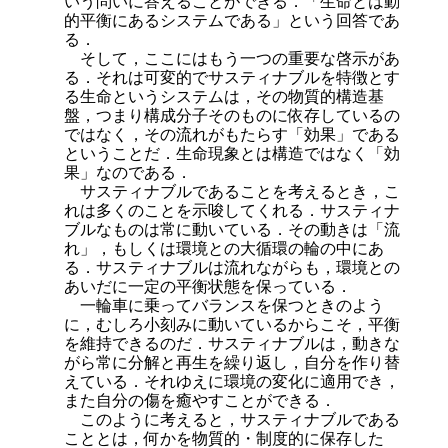
いう問いに答えることができる．「生命とは動
的平衡にあるシステムである」という回答であ
る．
そして，ここにはもう一つの重要な啓示があ
る．それは可変的でサスティナブルを特徴とす
る生命というシステムは，その物質的構造基
盤，つまり構成分子そのものに依存しているの
ではなく，その流れがもたらす「効果」である
ということだ．生命現象とは構造ではなく「効
果」なのである．
サスティナブルであることを考えるとき，こ
れは多くのことを示唆してくれる．サスティナ
ブルなものは常に動いている．その動きは「流
れ」，もしくは環境との大循環の輪の中にあ
る．サスティナブルは流れながらも，環境との
あいだに一定の平衡状態を保っている．
一輪車に乗ってバランスを保つときのよう
に，むしろ小刻みに動いているからこそ，平衡
を維持できるのだ．サスティナブルは，動きな
がら常に分解と再生を繰り返し，自分を作り替
えている．それゆえに環境の変化に適用でき，
また自分の傷を癒やすことができる．
このように考えると，サスティナブルである
こととは，何かを物質的・制度的に保存した