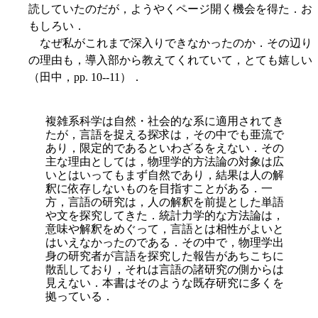
読していたのだが，ようやくページ開く機会を得た．お
もしろい．
なぜ私がこれまで深入りできなかったのか．その辺り
の理由も，導入部から教えてくれていて，とても嬉しい
（田中，pp. 10--11）．
複雑系科学は自然・社会的な系に適用されてき
たが，言語を捉える探求は，その中でも亜流で
あり，限定的であるといわざるをえない．その
主な理由としては，物理学的方法論の対象は広
いとはいってもまず自然であり，結果は人の解
釈に依存しないものを目指すことがある．一
方，言語の研究は，人の解釈を前提とした単語
や文を探究してきた．統計力学的な方法論は，
意味や解釈をめ
ぐって，言語とは相性がよいと
はいえなかったのである．その中で，物理学出
身の研究者が言語を探究した報告があちこちに
散乱しており，それは言語の諸研究の側からは
見えない．本書はそのような既存研究に多くを
拠っている．