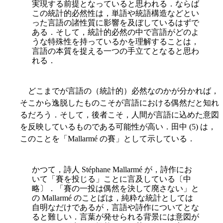
実現する前提となっていると思われる．ならば
この統計的必然性は，単語や統語構造などとい
った言語の諸性質に影響を及ぼしているはずで
ある．そして，統計的必然の中で言語がどのよ
うな特殊性を持っているかを理解することは，
言語の本質を捉える一つの手立てとなると思わ
れる．
どこまでが言語の（統計的）必然なのかが分かれば，
そこから逸脱したものこそが言語における偶然だと知れ
るだろう．そして，後者こそ，人間が言語に込めた意図
を反映しているものである可能性が高い．田中 (5) は，
このことを「Mallarmé の賽」として示している．
かつて，詩人 Stéphane Mallarmé が，詩作にお
いて「賽を投じる」ことに言及している〔中
略〕．「賽の一投は偶然を決して廃さない」と
の Mallarmé のことばは，純粋な統計としては
自明なだけであるが，言語や詩作についてとな
ると難しい．言葉が発せられる背景には意図が