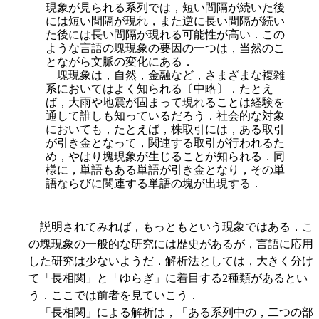
現象が見られる系列では，短い間隔が続いた後
には短い間隔が現れ，また逆に長い間隔が続い
た後には長い間隔が現れる可能性が高い．この
ような言語の塊現象の要因の一つは，当然のこ
とながら文脈の変化にある．
塊現象は，自然，金融など，さまざまな複雑
系においてはよく知られる〔中略〕．たとえ
ば，大雨や地震が固まって現れることは経験を
通して誰しも知っているだろう．社会的な対象
においても，たとえば，株取引には，ある取引
が引き金となって，関連する取引が行われるた
め，やはり塊現象が生じることが知られる．同
様に，単語もある単語が引き金となり，その単
語ならびに関連する単語の塊が出現する．
説明されてみれば，もっともという現象ではある．こ
の塊現象の一般的な研究には歴史があるが，言語に応用
した研究は少ないようだ．解析法としては，大きく分け
て「長相関」と「ゆらぎ」に着目する2種類があるとい
う．ここでは前者を見ていこう．
「長相関」による解析は，「ある系列中の，二つの部