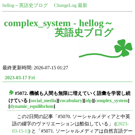
hellog～英語史ブログ
ChangeLog 最新
complex_system -
hellog～
英語史ブログ
最終更新時間: 2026-07-15 01:27
2023-03-17 Fri
#5072. 機械も人間も無限に増えていく語彙を学習し続
■
けている
[
social_media
][
vocabulary
][
nlp
][
complex_system
]
[
dynamic_equilibrium
]
この2日間の記事「#5070. ソーシャルメディアと中英
語の綴字のヴァリエーションは酷似している」 (
[2023-
03-15-1]
) と「#5071. ソーシャルメディアは自然言語デー