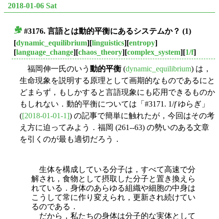
2018-01-06 Sat
#3176. 言語とは
動的平衡
にあるシステムか？ (1)
■
[
dynamic_equilibrium
][
linguistics
][
entropy
]
[
language_change
][
chaos_theory
][
complex_system
][
1/f
]
福岡伸一氏のいう
動的平衡
(
dynamic_equilibrium
) は，
生命現象を説明する原理として画期的なものであるにと
どまらず，もしかすると言語現象にも応用できるものか
もしれない．動的平衡については「#3171. 1/
f
ゆらぎ」
(
[2018-01-01-1]
) の記事で簡単に触れたが，今回はその考
え方に迫ってみよう．福岡 (261--63) の勢いのある文章
を引くのが最も適切だろう．
生体を構成している分子は，すべて高速で分
解され，食物として摂取した分子と置き換
えら
れている．身体のあらゆる組織や細胞の中身は
こうして常に作り変えられ，更新され続けてい
るのである．
だから，私たちの身体は分子的な実体として