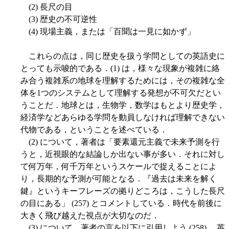
(2) 長尺の目
(3) 歴史の不可逆性
(4) 現場主義，または「百聞は一見に如かず」
これらの点は，同じ歴史を扱う学問としての英語史に
とっても示唆的である．(1) は，様々な現象が複雑に絡
み合う複雑系の地球を理解するためには，その複雑な全
体を1つのシステムとして理解する発想が不可欠だとい
うことだ．地球とは，生物学，数学はもとより歴史学，
経済学などあらゆる学問を動員しなければ理解できない
代物である，ということを述べている．
(2) について，著者は「要素還元主義で未来予測を行
うと，近視眼的な結論しか出ない事が多い．それに対し
て何万年，何千万年というスケールで捉えることによ
り，長期的な予測が可能となる．『過去は未来を解く
鍵』というキーフレーズの拠りどころは，こうした長尺
の目にある」 (257) とコメントしている．時代を前後に
大きく飛び越えた視点が大切なのだ．
(3) について，著者の言を以下に引用しよう (258) ．英