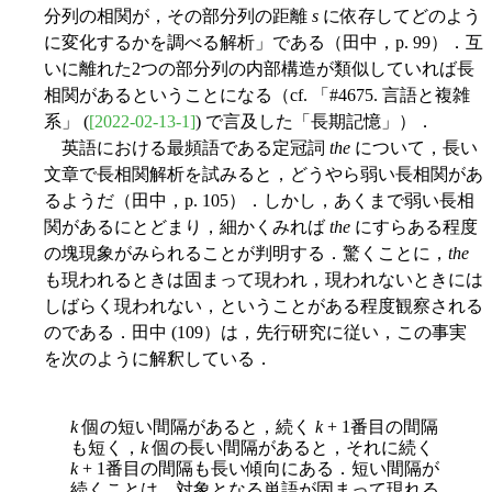
分列の相関が，その部分列の距離
s
に依存してどのよう
に変化するかを調べる解析」である（田中，p. 99）．互
いに離れた2つの部分列の内部構造が類似していれば長
相関があるということになる（cf. 「#4675. 言語と複雑
系」 (
[2022-02-13-1]
) で言及した「長期記憶」）．
英語における最頻語である定冠詞
the
について，長い
文章で長相関解析を試みると，どうやら弱い長相関があ
るようだ（田中，p. 105）．しかし，あくまで弱い長相
関があるにとどまり，細かくみれば
the
にすらある程度
の塊現象がみられることが判明する．驚くことに，
the
も現われるときは固まって現われ，現われないときには
しばらく現われない，ということがある程度観察される
のである．田中 (109）は，先行研究に従い，この事実
を次のように解釈している．
k
個の短い間隔があると，続く
k
+ 1番目の間隔
も短く，
k
個の長い間隔があると，それに続く
k
+ 1番目の間隔も長い傾向にある．短い間隔が
続くことは，対象となる単語が固まって現れる