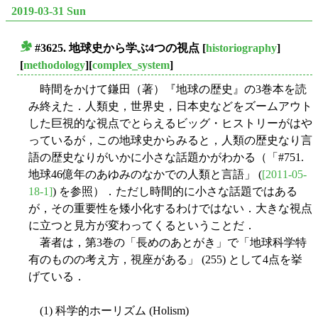
2019-03-31 Sun
#3625. 地球史から学ぶ4つの視点
[
historiography
]
■
[
methodology
][
complex_system
]
時間をかけて鎌田（著）『地球の歴史』の3巻本を読
み終えた．人類史，世界史，日本史などをズームアウト
した巨視的な視点でとらえるビッグ・ヒストリーがはや
っているが，この地球史からみると，人類の歴史なり言
語の歴史なりがいかに小さな話題かがわかる（「#751.
地球46億年のあゆみのなかでの人類と言語」 (
[2011-05-
18-1]
) を参照）．ただし時間的に小さな話題ではある
が，その重要性を矮小化するわけではない．大きな視点
に立つと見方が変わってくるということだ．
著者は，第3巻の「長めのあとがき」で「地球科学特
有のものの考え方，視座がある」 (255) として4点を挙
げている．
(1) 科学的ホーリズム (Holism)