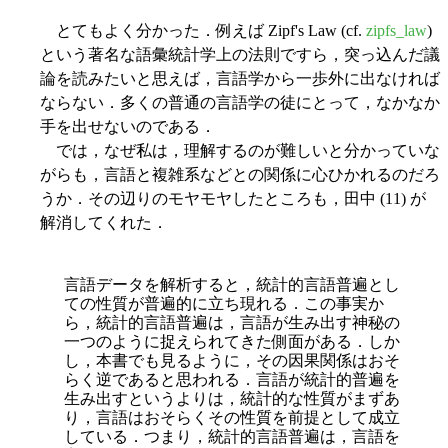
とてもよく分かった．例えば Zipf's Law (cf.
zipfs_law
)
という著名な語彙統計学上の法則ですら，突っ込んだ議
論を読みたいと思えば，言語学から一歩外に出なければ
ならない．多くの普通の言語学の徒にとって，なかなか
手を出せないのである．
では，なぜ私は，理解するのが難しいと分かっていな
がらも，言語と複雑系などとの関係に心ひかれるのだろ
うか．その辺りのモヤモヤしたところも，田中 (11) が
解消してくれた．
言語データを解析すると，統計的言語普遍とし
ての性質が普遍的に立ち現れる．この事実か
ら，統計的言語普遍は，言語が生み出す神秘の
一つのように捉えられてきた側面がある．しか
し，本書でも見るように，その因果関係はおそ
らく逆であると思われる．言語が統計的普遍を
生み出すというよりは，統計的な性質がまずあ
り，言語はおそらくその性質を前提として成立
している．つまり，統計的言語普遍は，言語を