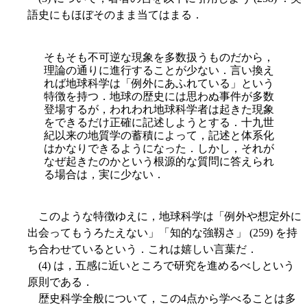
語史にもほぼそのまま当てはまる．
そもそも不可逆な現象を多数扱うものだから，
理論の通りに進行することが少ない．言い換え
れば地球科学は「例外にあふれている」という
特徴を持つ．地球の歴史には思わぬ事件が多数
登場するが，われわれ地球科学者は起きた現象
をできるだけ正確に記述しようとする．十九世
紀以来の地質学の蓄積によって，記述と体系化
はかなりできるようになった．しかし，それが
なぜ起きたのかという根源的な質問に答えられ
る場合は，実に少ない．
このような特徴ゆえに，地球科学は「例外や想定外に
出会ってもうろたえない」「知的な強靱さ」 (259) を持
ち合わせているという．これは嬉しい言葉だ．
(4) は，五感に近いところで研究を進めるべしという
原則である．
歴史科学全般について，この4点から学べることは多