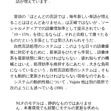
語が増えています．
冒頭の「ほとんどの言語では，毎年新しい単語が増え
ることはほとんどありません」は正確ではないが，ソー
シャルメディアでの語彙増加率として提示されている
「10～15%」を信じるならば，それと比較して微々たる
ものだという主張としては受け入れられそうだ．
自然言語処理のシステムは，このような日々の語彙爆
発に対応するために，新単語をひたすら学習し，語彙体
系を最新状態に保たなければならない．疲れ知らずの機
械とはいえ，処理効率を維持するにあたり，大きな負荷
になっているという．自然言語処理のシステムは，そも
そも動的に更新されなければならない宿命なのである．
システムの動的性格について，Vajjala 他は別の箇所で
次のようにも述べている (398) ．
NLP のモデルは，静的なものではありませ
ん．本番環境でも頻繁にモデルの更新を求めら