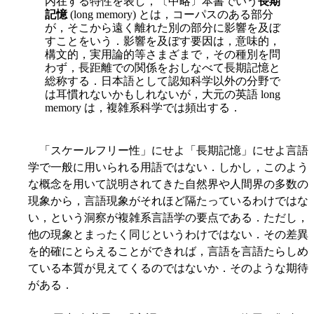
内在する特性を表し，〔中略〕本書でいう
長期
記憶
(long memory) とは，コーパスのある部分
が，そこから遠く離れた別の部分に影響を及ぼ
すことをいう．影響を及ぼす要因は，意味的，
構文的，実用論的等さまざまで，その種別を問
わず，長距離での関係をおしなべて長期記憶と
総称する．日本語として認知科学以外の分野で
は耳慣れないかもしれないが，大元の英語 long
memory は，複雑系科学では頻出する．
「スケールフリー性」にせよ「長期記憶」にせよ言語
学で一般に用いられる用語ではない．しかし，このよう
な概念を用いて説明されてきた自然界や人間界の多数の
現象から，言語現象がそれほど隔たっているわけではな
い，という洞察が複雑系言語学の要点である．ただし，
他の現象とまったく同じというわけではない．その差異
を的確にとらえることができれば，言語を言語たらしめ
ている本質が見えてくるのではないか．そのような期待
がある．