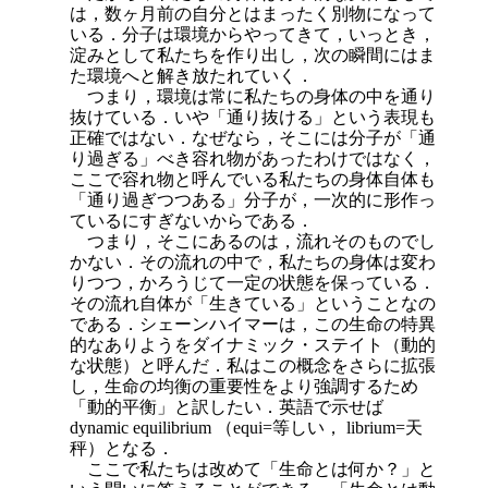
は，数ヶ月前の自分とはまったく別物になって
いる．分子は環境からやってきて，いっとき，
淀みとして私たちを作り出し，次の瞬間にはま
た環境へと解き放たれていく．
つまり，環境は常に私たちの身体の中を通り
抜けている．いや「通り抜ける」という表現も
正確ではない．なぜなら，そこには分子が「通
り過ぎる」べき容れ物があったわけではなく，
ここで容れ物と呼んでいる私たちの身体自体も
「通り過ぎつつある」分子が，一次的に形作っ
ているにすぎないからである．
つまり，そこにあるのは，流れそのものでし
かない．その流れの中で，私たちの身体は変わ
りつつ，かろうじて一定の状態を保っている．
その流れ自体が「生きている」ということなの
である．シェーンハイマーは，この生命の特異
的なありようをダイナミック・ステイト（動的
な状態）と呼んだ．私はこの概念をさらに拡張
し，生命の均衡の重要性をより強調するため
「動的平衡」と訳したい．英語で示せば
dynamic equilibrium （equi=等しい，
librium=天
秤）となる．
ここで私たちは改めて「生命とは何か？」と