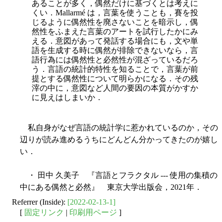
あることが多く，偶然だけに基づくとは考えに
くい．Mallarmé は，言葉を使うことも，賽を投
じるように偶然性を廃さないことを暗示し，偶
然性をふまえた言葉のアートを試行したかにみ
える．意図があって発話する場合にも，文や単
語を生成する時に偶然が排除できないなら，言
語行為には偶然性と必然性が混ざっているだろ
う．言語の統計的特性を知ることで，言葉が前
提とする偶然性について明らかになる．その残
滓の中に，意図など人間の要因の本質がかすか
に見えはしまいか．
私自身がなぜ言語の統計学に惹かれているのか，その
辺りが読み進めるうちにどんどん分かってきたのが嬉し
い．
・ 田中 久美子 『言語とフラクタル --- 使用の集積の
中にある偶然と必然』 東京大学出版会，2021年．
Referrer (Inside):
[2022-02-13-1]
[
固定リンク
|
印刷用ページ
]