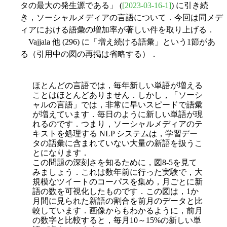
タの最大の発生源である」 (
[2023-03-16-1]
) に引き続
き，ソーシャルメディアの言語について．今回は同メデ
ィアにおける語彙の増加率が著しい件を取り上げる．
Vajjala 他 (296) に「増え続ける語彙」という1節があ
る（引用中の図の再掲は省略する）．
ほとんどの言語では，毎年新しい単語が増える
ことはほとんどありません．しかし，「ソーシ
ャルの言語」では，非常に早いスピードで語彙
が増えています．毎日のように新しい単語が現
れるのです．つまり，ソーシャルメディアのテ
キストを処理する NLP システムは，学習デー
タの語彙に含まれていない大量の新語を扱うこ
とになります．
この問題の深刻さを知るために，図8-5を見て
みましょう．これは数年前に行った実験で，大
規模なツイートのコーパスを集め，月ごとに新
語の数を可視化したものです．この図は，1か
月間に見られた新語の割合を前月のデータと比
較しています．画像からもわかるように，前月
の数字と比較すると，毎月10～15%の新しい単