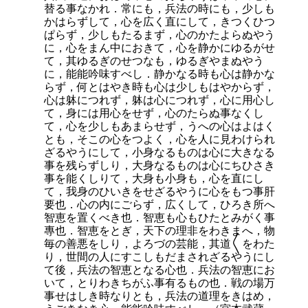
替る事なかれ．常にも，兵法の時にも，少しも
かはらずして，心を広く直にして，きつくひつ
ぱらず，少しもたるまず，心のかたよらぬやう
に，心をまん中におきて，心を静かにゆるがせ
て，其ゆるぎのせつなも，ゆるぎやまぬやう
に，能能吟味すべし．静かなる時も心は静かな
らず，何とはやき時も心は少しもはやからず，
心は躰につれず，躰は心につれず，心に用心し
て，身には用心をせず，心のたらぬ事なくし
て，心を少しもあまらせず，うへの心はよはく
とも，そこの心をつよく，心を人に見わけられ
ざるやうにして，小身なるものは心に大きなる
事を残らずしり，大身なるものは心にちひさき
事を能くしりて，大身も小身も，心を直にし
て，我身のひいきをせざるやうに心をもつ事肝
要也．心の内にごらず，広くして，ひろき所へ
智恵を置くべき也．智恵も心もひたとみがく事
專也．智恵をとぎ，天下の理非をわきまへ，物
毎の善悪をしり，よろづの芸能，其道〱をわた
り，世間の人にすこしもだまされざるやうにし
て後，兵法の智恵となる心也．兵法の智恵にお
いて，とりわきちがふ事有るもの也．戦の場万
事せはしき時なりとも，兵法の道理をきはめ，