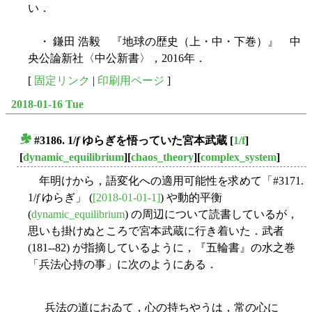
い．
・ 鎌田 浩毅 『地球の歴史（上・中・下巻）』 中
央公論新社〈中公新書〉，2016年．
[
固定リンク
|
印刷用ページ
]
2018-01-16 Tue
#3186. 1/
f
ゆらぎを悟っていた宮本武蔵
[
1/f
]
■
[
dynamic_equilibrium
][
chaos_theory
][
complex_system
]
年明けから，語変化への適用可能性を求めて「#3171.
1/
f
ゆらぎ」 (
[2018-01-01-1]
) や動的平衡
(
dynamic_equilibrium
) の周辺について読書しているが，
思いも掛けぬところで宮本武蔵に行き着いた．武者
(181--82) が指摘しているように，『五輪書』の水之巻
「兵法心持の事」に次のようにある．
兵法の道におゐて，心の持ちやうは，常の心に