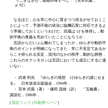
うごきなき心，能能吟味すべし．（宮本武蔵，
p. 92）
なるほど，心を常に中心に置きつつ揺るがせておくこ
とによって，予測不能の状況に臨機応変に対応できるよ
う準備しておくというわけだ．武蔵は 1/
f
を体得し，動
的平衡の奥義を究めていたことになろうか．
言語からだいぶん離れてしまったが，ゆらぎや動的平
衡のポイントが明確になってきた．常に不安定であるか
らこそ得られる安定，混沌のなかの秩序，動的な静態．
これらのオクシモロンは言語においても成立にするに違
いない．
・ 武者 利光 『ゆらぎの発想 1/
f
ゆらぎの謎にせま
る』 日本放送出版協会，1994年．
・ 宮本 武蔵（著）・鎌田 茂雄（訳） 『五輪書』
講談社，1986年．
[
固定リンク
|
印刷用ページ
]