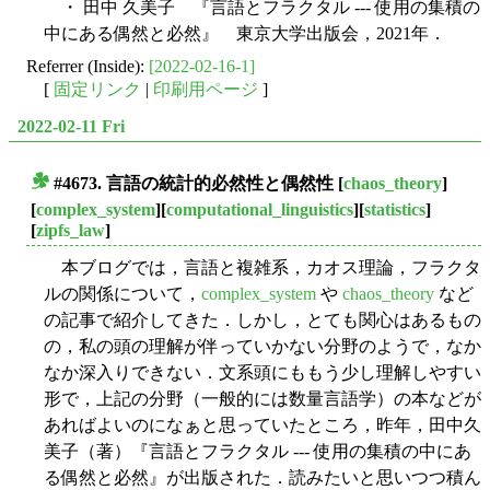
・ 田中 久美子 『言語とフラクタル --- 使用の集積の
中にある偶然と必然』 東京大学出版会，2021年．
Referrer (Inside):
[2022-02-16-1]
[
固定リンク
|
印刷用ページ
]
2022-02-11 Fri
#4673. 言語の統計的必然性と偶然性
[
chaos_theory
]
■
[
complex_system
][
computational_linguistics
][
statistics
]
[
zipfs_law
]
本ブログでは，言語と複雑系，カオス理論，フラクタ
ルの関係について，
complex_system
や
chaos_theory
など
の記事で紹介してきた．しかし，とても関心はあるもの
の，私の頭の理解が伴っていかない分野のようで，なか
なか深入りできない．文系頭にももう少し理解しやすい
形で，上記の分野（一般的には数量言語学）の本などが
あればよいのになぁと思っていたところ，昨年，田中久
美子（著）『言語とフラクタル --- 使用の集積の中にあ
る偶然と必然』が出版された．読みたいと思いつつ積ん