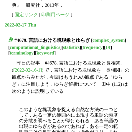
典』 研究社．2013年．
[
固定リンク
|
印刷用ページ
]
2022-02-17 Thu
#4679. 言語における塊現象とゆらぎ
[
complex_system
]
■
[
computational_linguistics
][
statistics
][
frequency
][
1/f
]
[
terminology
][
keyword
]
昨日の記事「#4678. 言語における塊現象と長相関」
(
[2022-02-16-1]
) で，言語における塊現象を「長相関」の
観点からみたが，今回はもう1つの観点である「ゆら
ぎ」に注目しよう．ゆらぎ解析について，田中 (112) は
次のように説明している．
このような塊現象を捉える自然な方法の一つと
して，ある一定の範囲内に出現する単語の頻度
の分散を調べることが挙げられる．ある単語の
出現にゆらぎがあるのであれば，ある一定の範
囲内にその単語が出現しない場合があり，また