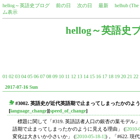
hellog～英語史ブログ
前の日
次の日
最新
helhub (Th
ム表示
hellog～英語史
01
02
03
04
05
06
07
08
09
10
11
12
13
14
15
16
17
18
19
20
21
22
2017-07-16 Sun
#3002. 英語史が近代英語期で止まってしまったかのように
■
[
language_change
][
speed_of_change
]
標題に関して「#319. 英語話者人口の銀杏の葉モデル」 
語期で止まってしまったかのように見える理由」 (
[2010-
変化は大きいか小さいか」 (
[2010-05-18-1]
)，「#622