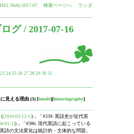
e HEL Hub)
2017-07
検索ページへ
ランダ
ブログ
/ 2017-07-16
23
24
25
26
27
28
29
30
31
見える理由 (3)
[
lmode
][
historiography
]
(
[2010-03-12-1]
)，「#339. 英語史が近代英
04-01-1]
)，「#386. 現代英語に起こっている
. 現代英語の文法変化は統計的・文体的な問題」