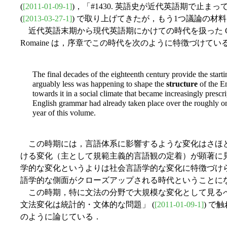
(
[2011-01-09-1]
)，「#1430. 英語史が近代英語期で止まっ
(
[2013-03-27-1]
) で取り上げてきたが，もう1つ議論の材
近代英語末期から現代英語期にかけての時代を扱った Cam
Romaine は，序章でこの時代を次のように特徴づけている (
The final decades of the eighteenth century provide the starti
arguably less was happening to shape the
structure
of the E
towards it in a social climate that became increasingly prescri
English grammar had already taken place over the roughly on
year of this volume.
この時期には，言語体系に影響するような変化はさほ
ける変化（主として規範主義的言語観の定着）が顕著に
学的な変化というよりは社会言語学的な変化に特徴づけ
語学的な側面がクローズアップされる時代ということに
この時期，特に文法の分野で大規模な変化として見るべき
文法変化は統計的・文体的な問題」 (
[2011-01-09-1]
) で
のように論じている．