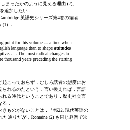
てしまったかのように見える理由 (2)」
料を追加したい．
bridge 英語史シリーズ第4巻の編者
1) ．
ng point for this volume --- a time when
nglish language than to shape
attitudes
ptive. . . . The most radical changes to
e thousand years preceding the starting
ど起こっておらず，むしろ話者の態度にお
見られるのだという．言い換えれば，言語
られる時代ということであり，歴史社会言
なる．
ものがないことは，「#622. 現代英語の
触れた通りだが，Romaine (2) も同じ趣旨で次