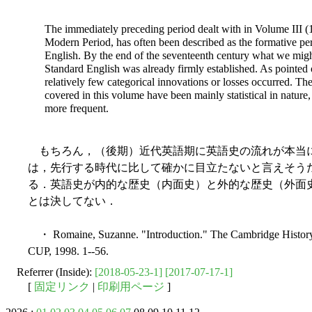
The immediately preceding period dealt with in Volume III (1
Modern Period, has often been described as the formative pe
English. By the end of the seventeenth century what we might
Standard English was already firmly established. As pointed 
relatively few categorical innovations or losses occurred. Th
covered in this volume have been mainly statistical in nature
more frequent.
もちろん，（後期）近代英語期に英語史の流れが本当
は，先行する時代に比して確かに目立たないと言えそう
る．英語史が内的な歴史（内面史）と外的な歴史（外面
とは決してない．
・ Romaine, Suzanne. "Introduction." The Cambridge History 
CUP, 1998. 1--56.
Referrer (Inside):
[2018-05-23-1]
[2017-07-17-1]
[
固定リンク
|
印刷用ページ
]