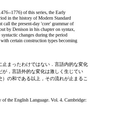
476--1776) of this series, the Early
riod in the history of Modern Standard
 call the present-day 'core' grammar of
out by Denison in his chapter on syntax,
e syntactic changes during the period
, with certain construction types becoming
に止まったわけではない．言語内的な変化
だが，言語外的な変化は激しく生じてい
史）の和である以上，その流れが止まるこ
of the English Language. Vol. 4. Cambridge: