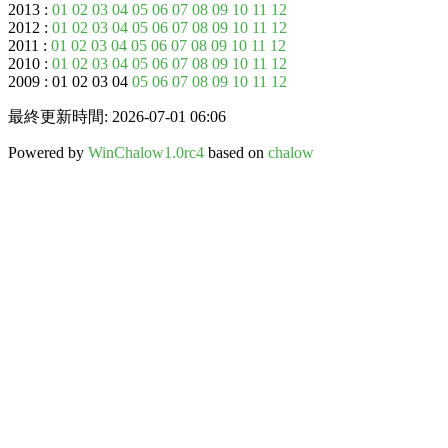
2013 :
01
02
03
04
05
06
07
08
09
10
11
12
2012 :
01
02
03
04
05
06
07
08
09
10
11
12
2011 :
01
02
03
04
05
06
07
08
09
10
11
12
2010 :
01
02
03
04
05
06
07
08
09
10
11
12
2009 : 01 02 03 04
05
06
07
08
09
10
11
12
最終更新時間: 2026-07-01 06:06
Powered by
WinChalow1.0rc4
based on
chalow