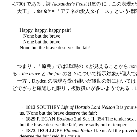
-1700) である．詩
Alexander's Feast
(1697) に，この表
ー大王」，
the fair
= 「アテネの愛人タイース」という構
Happy, happy, happy pair!
None but the brave
None but the brave
None but the brave deserves the fair!
つまり，「原典」では3単現の -
s
が見えることから
non
る．
the brave
と
the fair
の各々について指示対象が個人で
一方，Dryden の表現を受け継いだ後世の例においては，S
どでざっと確認した限り，複数扱いが多いようである．1
・
1813
SOUTHEY
Life of Horatio Lord Nelson
It is your 
us, 'None but the brave deserve the fair';
・
1829
P. EGAN
Boxiana
2nd Ser. II. 354 The tender sex . 
but the brave deserve the fair', were sadly out of temper.
・
1873
TROLLOPE
Phineas Redux
II. xiii. All the prove
deserve the fair,' said his cousin.