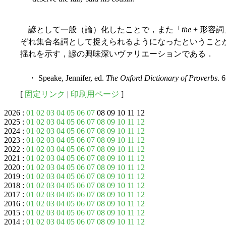
諺として一般（論）化したことで，また「
the
+ 形容
ぞれ集合名詞として捉えられるようになったということ
揺れを示す，諺の興味深いヴァリエーションである．
・ Speake, Jennifer, ed.
The Oxford Dictionary of Proverbs
. 
[
固定リンク
|
印刷用ページ
]
2026 :
01
02
03
04
05
06
07
08 09 10 11 12
2025 :
01
02
03
04
05
06
07
08
09
10
11
12
2024 :
01
02
03
04
05
06
07
08
09
10
11
12
2023 :
01
02
03
04
05
06
07
08
09
10
11
12
2022 :
01
02
03
04
05
06
07
08
09
10
11
12
2021 :
01
02
03
04
05
06
07
08
09
10
11
12
2020 :
01
02
03
04
05
06
07
08
09
10
11
12
2019 :
01
02
03
04
05
06
07
08
09
10
11
12
2018 :
01
02
03
04
05
06
07
08
09
10
11
12
2017 :
01
02
03
04
05
06
07
08
09
10
11
12
2016 :
01
02
03
04
05
06
07
08
09
10
11
12
2015 :
01
02
03
04
05
06
07
08
09
10
11
12
2014 :
01
02
03
04
05
06
07
08
09
10
11
12