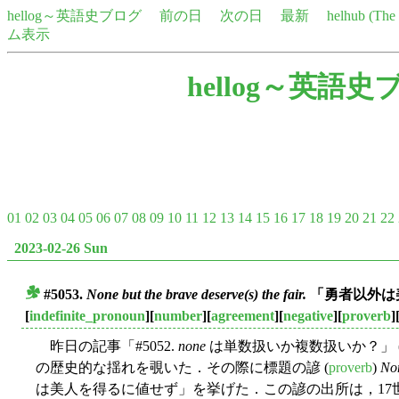
hellog～英語史ブログ
前の日
次の日
最新
helhub (Th
ム表示
hellog～英語史
01
02
03
04
05
06
07
08
09
10
11
12
13
14
15
16
17
18
19
20
21
22
2023-02-26 Sun
#5053.
None but the brave deserve(s) the fair.
「勇者以外は
■
[
indefinite_pronoun
][
number
][
agreement
][
negative
][
proverb
]
昨日の記事「#5052.
none
は単数扱いか複数扱いか？」 
の歴史的な揺れを覗いた．その際に標題の諺 (
proverb
)
Non
は美人を得るに値せず」を挙げた．この諺の出所は，17世紀後半の英