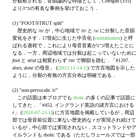
が観察される．音韻論的な特徴として，Corrigan (355)
より3つの有名な事例を挙げておこう．
(1) "FOOT/STRUT split"
歴史的な /ʊ/ が，中心地域で /ʊ/ と /ʌ/ に分裂した音韻
変化をさす．17世紀に生じた中舌化 (
centralisation
) と呼
ばれる過程で，これにより母音音素が1つ増えたことに
なる．一方，周辺地域では分裂は起こっていないために
foot
と
strut
は相変わらず /ʊt/ で脚韻を踏む．「#1297.
does
,
done
の母音」 (
[2012-11-14-1]
) で方言地図を示した
ように，分裂の有無の方言分布は明確である．
(2) "non-prevocalic /r/"
この話題は本ブログでも
rhotic
の多くの記事で話題に
してきた．「#452. イングランド英語の諸方言における
r
」 (
[2010-07-23-1]
) に方言地図を掲載しているが，周辺
部では母音前位置に来ない歴史的な
r
が実現され続けて
いるが，中心部では実現されない．スコットランドやア
イルランドも rhotic である（ただしウェールズでは一部