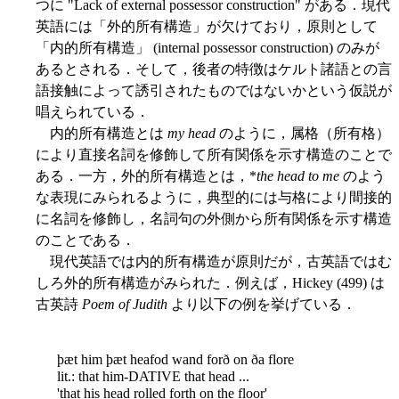
つに "Lack of external possessor construction" がある．現代
英語には「外的所有構造」が欠けており，原則として
「内的所有構造」 (internal possessor construction) のみが
あるとされる．そして，後者の特徴はケルト諸語との言
語接触によって誘引されたものではないかという仮説が
唱えられている．
内的所有構造とは
my head
のように，属格（所有格）
により直接名詞を修飾して所有関係を示す構造のことで
ある．一方，外的所有構造とは，*
the head to me
のよう
な表現にみられるように，典型的には与格により間接的
に名詞を修飾し，名詞句の外側から所有関係を示す構造
のことである．
現代英語では内的所有構造が原則だが，古英語ではむ
しろ外的所有構造がみられた．例えば，Hickey (499) は
古英詩
Poem of Judith
より以下の例を挙げている．
þæt him þæt heafod wand forð on ða flore
lit.: that him-DATIVE that head ...
'that his head rolled forth on the floor'