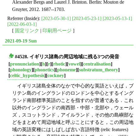
Alexander Bergs and Laurel J. Brinton. Berlin: Mouton de
Gruyter, 2012. 1687--1703.
Referrer (Inside):
[2023-05-30-1]
[2023-05-23-1]
[2023-05-13-1]
[2022-06-03-1]
[
固定リンク
|
印刷用ページ
]
2021-09-19 Sun
#4528. イギリス諸島の周辺地域に残る3つの発音
■
[
pronunciation
][
h
][
r
][
rhotic
][
vowel
][
centralisation
]
[
phonology
][
phonetics
][
phoneme
][
substratum_theory
]
[
celtic_hypothesis
][
cockney
]
イギリス諸島全体のなかで中心的な英語といえば，ブ
リテン島のイングランドのロンドンを中心とするイング
ランド南部標準英語のことを指すのが普通である．これ
以外のイングランドの南西部・中部・北部や，ウェール
ズ，スコットランド，アイルランド，その他の島嶼部な
どをまとめて周辺地域と呼ぶことにすると，この周辺地
域の英語変種にはしばしば古い言語特徴 (relic features)