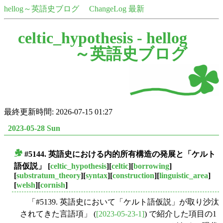
hellog～英語史ブログ
ChangeLog 最新
celtic_hypothesis -
hellog
～英語史ブログ
最終更新時間: 2026-07-15 01:27
2023-05-28 Sun
#5144. 英語史における内的所有構造の発展と「ケルト
■
語仮説」
[
celtic_hypothesis
][
celtic
][
borrowing
]
[
substratum_theory
][
syntax
][
construction
][
linguistic_area
]
[
welsh
][
cornish
]
「#5139. 英語史において「ケルト語仮説」が取り沙汰
されてきた言語項」 (
[2023-05-23-1]
) で紹介した項目の1