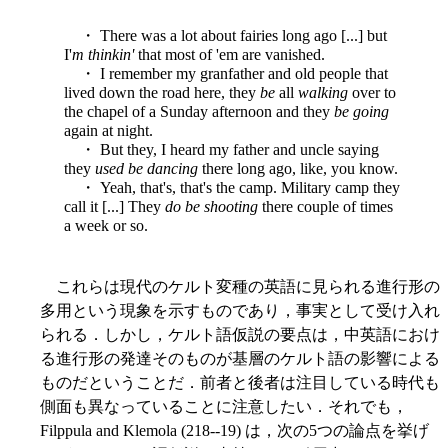
・ There was a lot about fairies long ago [...] but
I'
m thinkin'
that most of 'em are vanished.
・ I remember my granfather and old people that
lived down the road here, they
be
all
walking
over to
the chapel of a Sunday afternoon and they
be going
again at night.
・ But they, I heard my father and uncle saying
they
used be dancing
there long ago, like, you know.
・ Yeah, that's, that's the camp. Military camp they
call it [...] They
do be shooting
there couple of times
a week or so.
これらは現代のケルト変種の英語に見られる進行形の
多用という現象を示すものであり，事実として受け入れ
られる．しかし，ケルト語仮説の要点は，中英語におけ
る進行形の発達そのものが基層のケルト語の影響による
ものだということだ．前者と後者は注目している時代も
側面も異なっていることに注意したい．それでも，
Filppula and Klemola (218--19) は，次の5つの論点を挙げ