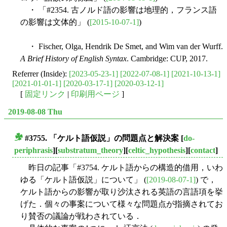
・ 「#2354. 古ノルド語の影響は地理的，フランス語
の影響は文体的」 (
[2015-10-07-1]
)
・ Fischer, Olga, Hendrik De Smet, and Wim van der Wurff.
A Brief History of English Syntax
. Cambridge: CUP, 2017.
Referrer (Inside):
[2023-05-23-1]
[2022-07-08-1]
[2021-10-13-1]
[2021-01-01-1]
[2020-03-17-1]
[2020-03-12-1]
[
固定リンク
|
印刷用ページ
]
2019-08-08 Thu
#3755. 「ケルト語仮説」の問題点と解決案
[
do-
■
periphrasis
][
substratum_theory
][
celtic_hypothesis
][
contact
]
昨日の記事「#3754. ケルト語からの構造的借用，いわ
ゆる「ケルト語仮説」について」 (
[2019-08-07-1]
) で，
ケルト語からの影響が取り沙汰される英語の言語項を挙
げた．個々の事案について様々な問題点が指摘されてお
り賛否の議論が戦わされている．