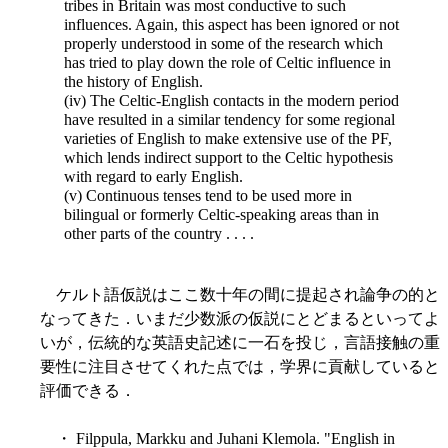
tribes in Britain was most conductive to such
influences. Again, this aspect has been ignored or not
properly understood in some of the research which
has tried to play down the role of Celtic influence in
the history of English.
(iv) The Celtic-English contacts in the modern period
have resulted in a similar tendency for some regional
varieties of English to make extensive use of the PF,
which lends indirect support to the Celtic hypothesis
with regard to early English.
(v) Continuous tenses tend to be used more in
bilingual or formerly Celtic-speaking areas than in
other parts of the country . . . .
ケルト語仮説はここ数十年の間に提起され論争の的と
なってきた．いまだ少数派の仮説にとどまるといってよ
いが，伝統的な英語史記述に一石を投じ，言語接触の重
要性に注目させてくれた点では，学界に貢献していると
評価できる．
・ Filppula, Markku and Juhani Klemola. "English in