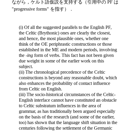
ながら，ケルト語仮説を支持する（引用中の PF は
"progressive forms" を指す）．
(i) Of all the suggested parallels to the English PF,
the Celtic (Brythonic) ones are clearly the closest,
and hence, the most plausible ones, whether one
think of
the OE periphrastic constructions or those
established in the ME and modern periods, involving
the -
ing
form of verbs. This fact has not been given
due weight in some of the earlier work on this
subject.
(ii) The chronological precedence of the Celtic
constructions is beyond any reasonable doubt, which
also enhances the probability of contact influence
from Celtic on English.
(iii) The socio-historical circumstances of the Celtic-
English interface cannot have constituted an obstacle
to Celtic substratum influences in the area of
grammar, as has traditionally been argued especially
on the basis of the research (and some of the earlier,
too) has shown that the language shift situation in the
centuries following the settlement of the Germanic