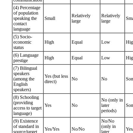
(4) Percentage
of population
Relatively
Relatively
speaking the
Small
Sma
large
large
contact
language
(5) Socio-
economic
High
Equal
Low
Hig
status
(6) Language
High
Equal
Low
Hig
prestige
(7) Bilingual
speakers
Yes (but less
(among the
No
No
So
direct)
English
speakers)
(8) Schooling
No (only in
(providing
Yes
No
later
So
access to target
periods)
language)
(9) Existence
No/No
of standard in
(only in
Yes/Yes
No/No
Yes
source/target
later