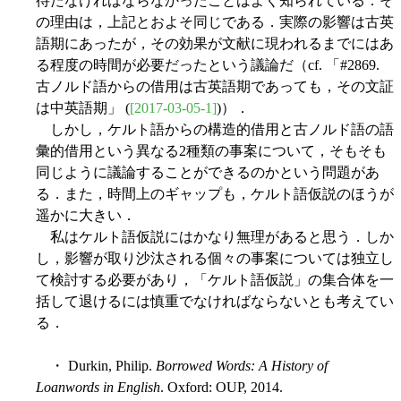
待たなければならなかったことはよく知られている．そ
の理由は，上記とおよそ同じである．実際の影響は古英
語期にあったが，その効果が文献に現われるまでにはあ
る程度の時間が必要だったという議論だ（cf. 「#2869.
古ノルド語からの借用は古英語期であっても，その文証
は中英語期」 (
[2017-03-05-1]
)）．
しかし，ケルト語からの構造的借用と古ノルド語の語
彙的借用という異なる2種類の事案について，そもそも
同じように議論することができるのかという問題があ
る．また，時間上のギャップも，ケルト語仮説のほうが
遥かに大きい．
私はケルト語仮説にはかなり無理があると思う．しか
し，影響が取り沙汰される個々の事案については独立し
て検討する必要があり，「ケルト語仮説」の集合体を一
括して退けるには慎重でなければならないとも考えてい
る．
・ Durkin, Philip.
Borrowed Words: A History of
Loanwords in English
. Oxford: OUP, 2014.