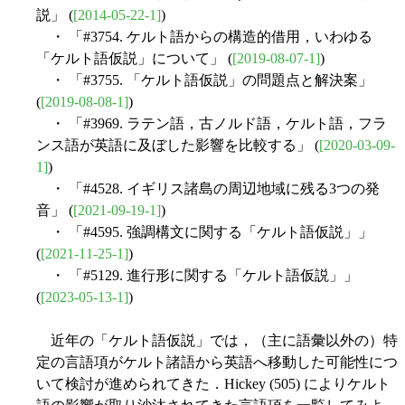
説」 (
[2014-05-22-1]
)
・ 「#3754. ケルト語からの構造的借用，いわゆる
「ケルト語仮説」について」 (
[2019-08-07-1]
)
・ 「#3755. 「ケルト語仮説」の問題点と解決案」
(
[2019-08-08-1]
)
・ 「#3969. ラテン語，古ノルド語，ケルト語，フラ
ンス語が英語に及ぼした影響を比較する」 (
[2020-03-09-
1]
)
・ 「#4528. イギリス諸島の周辺地域に残る3つの発
音」 (
[2021-09-19-1]
)
・ 「#4595. 強調構文に関する「ケルト語仮説」」
(
[2021-11-25-1]
)
・ 「#5129. 進行形に関する「ケルト語仮説」」
(
[2023-05-13-1]
)
近年の「ケルト語仮説」では，（主に語彙以外の）特
定の言語項がケルト諸語から英語へ移動した可能性につ
いて検討が進められてきた．Hickey (505) によりケルト