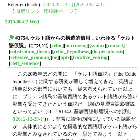
Referrer (Inside):
[2023-05-23-1]
[2022-06-14-1]
[
固定リンク
|
印刷用ページ
]
2019-08-07 Wed
#3754. ケルト語からの構造的借用，いわゆる「ケルト
■
語仮説」について
[
celtic
][
borrowing
][
syntax
][
contact
]
[
substratum_theory
][
celtic_hypothesis
][
do-periphrasis
]
[
reflexive_pronoun
][
be
][
nptr
][
fricative_voicing
]
[
cleft_sentence
]
この20数年ほどの間に，「ケルト語仮説」 ("the Celtic
hypothesis") に関する研究が著しく増えてきた．英語は
語彙以外の部門においても，従来考えられていた以上
に，ブリテン諸島の基層言語であるケルト諸語から強い
影響を受けてきたという仮説だ．1種の基層言語影響説
といってよい（cf. 「#1342. 基層言語影響説への批判」
(
[2012-12-29-1]
)）．非常に論争の的になっている話題だ
が，具体的にどのような構造的な言語項がケルト語から
の影響とみなされているのか，挙げてみよう．以下，