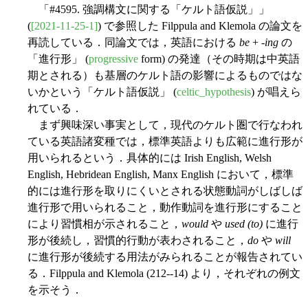
「#4595. 強調構文に関する「ケルト語仮説」」
(
[2021-11-25-1]
) で参照した Filppula and Klemola の論文を
再読している．同論文では，英語における
be
+ -
ing
の
「進行形」 (
progressive
form) の発達（その時期は中英語
期とされる）も基層のケルト語の影響によるものではな
いかという「ケルト語仮説」 (
celtic_hypothesis
) が唱えら
れている．
まず興味深い事実として，現代のケルト圏で行なわれ
ている英語諸変種では，標準英語よりも広範に進行形が
用いられるという．具体的には Irish English, Welsh
English, Hebridean English, Manx English において，標準
的には進行形を取りにくいとされる状態動詞がしばしば
進行形で用いられること，動作動詞を進行形にすること
により習慣相が示されること，
would
や
used (to)
に進行
形が後続し，習慣的行動が表わされること，
do
や
will
に進行形が後続する用法がみられることが報告されてい
る．Filppula and Klemola (212--14) より，それぞれの例文
を示そう．