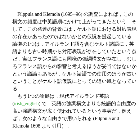
Filppula and Klemola (1695--96) の調査によれば，この
構文の頻度は中英語期にかけて上がってきたという．そ
して，この発達の背景には，ケルト語における対応表現
の存在があったのではないかとの仮説を提起している．
論拠の1つは，アイルランド語を含むケルト諸語に，英
語よりも古い時期から対応表現が存在していたという点
だ．実はフランス語にも同様の強調構文が存在し，むし
ろフランス語からの影響と考えるほうが妥当ではないか
という議論もあるが，ケルト諸語での使用のほうが古い
ということがケルト語仮説にとっての追い風となってい
る．
もう1つの論拠は，現代アイルランド英語
(
irish_english
) で，英語の強調構文よりも統語的自由度の
高い強調構文が広く使われているという事実だ．例え
ば，次のような自由さで用いられる (Filppula and
Klemola 1698 より引用）．