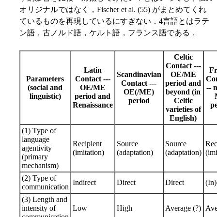
オリジナルではなく，Fischer et al. (55) がまとめてくれ
ているものを再現しているにすぎない．4言語とはラテ
ン語，古ノルド語，ケルト語，フランス語である．
Celtic
Contact ---
Latin
F
Scandinavian
OE/ME
Parameters
Contact ---
Con
Contact ---
period and
(social and
OE/ME
-- 
OE(/ME)
beyond (in
linguistic)
period and
period
Celtic
Renaissance
p
varieties of
English)
(1) Type of
language
Recipient
Source
Source
Rec
agentivity
(imitation)
(adaptation)
(adaptation)
(imi
(primary
mechanism)
(2) Type of
Indirect
Direct
Direct
(In)
communication
(3) Length and
intensity of
Low
High
Average (?)
Ave
communication