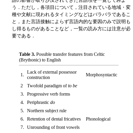
語の影響が取り沙汰されてきた言語項を一覧してみよ
う．ただし，各項目について，注目されている地域・変
種や文献に現われるタイミングなどはバラバラであるこ
と，また言語接触によらず言語内的な要因のみで説明も
し得るものがあることなど，一覧の読み方には注意が必
要である．
Table 3.
Possible transfer features from Celtic
(Brythonic) to English
Lack of external possessor
1.
Morphosyntactic
construction
2
Twofold paradigm of
to be
3.
Progressive verb forms
4.
Periphrastic
do
5.
Northern subject rule
6.
Retention of dental fricatives
Phonological
7.
Unrounding of front vowels