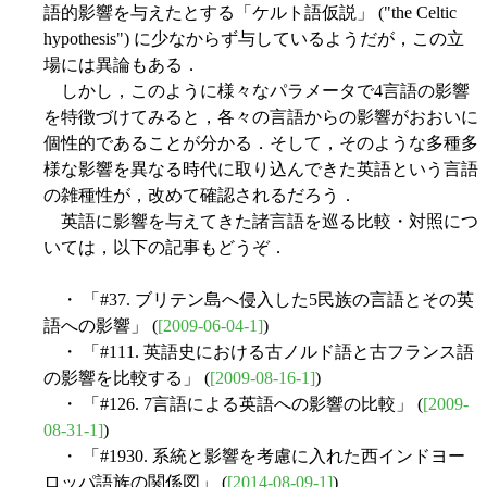
語的影響を与えたとする「ケルト語仮説」 ("the Celtic
hypothesis") に少なからず与しているようだが，この立
場には異論もある．
しかし，このように様々なパラメータで4言語の影響
を特徴づけてみると，各々の言語からの影響がおおいに
個性的であることが分かる．そして，そのような多種多
様な影響を異なる時代に取り込んできた英語という言語
の雑種性が，改めて確認されるだろう．
英語に影響を与えてきた諸言語を巡る比較・対照につ
いては，以下の記事もどうぞ．
・ 「#37. ブリテン島へ侵入した5民族の言語とその英
語への影響」 (
[2009-06-04-1]
)
・ 「#111. 英語史における古ノルド語と古フランス語
の影響を比較する」 (
[2009-08-16-1]
)
・ 「#126. 7言語による英語への影響の比較」 (
[2009-
08-31-1]
)
・ 「#1930. 系統と影響を考慮に入れた西インドヨー
ロッパ語族の関係図」 (
[2014-08-09-1]
)