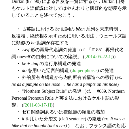
Durkin (87--90) による言及を一覧にするが，Durkin 自身
もケルト語仮説に対してはやんわりと懐疑的な態度を示
していることを述べておこう．
・ 古英語における
be
動詞の
bēon
系列を未来時制，
反復相，継続相を示すために用いる用法．ウェールズ語
に類似の
be
動詞が存在する．
・ -
self
形の再帰代名詞の発達（cf. 「#1851. 再帰代名
詞 one
self
の由来についての諸説」 (
[2014-05-22-1]
)）
・
be
+ -
ing
の進行形構造の発達
・
do
を用いた迂言的構造 (
do-periphrasis
) の発達
・ 外的所有者構造から内的所有者構造への移行 (ex.
he as a pimple on the nose
→
he has a pimple on his nose
)
・ "Northern Subject Rule" の発達（cf. 「#689. Northern
Personal Pronoun Rule と英文法におけるケルト語の影
響」 (
[2011-03-17-1]
)）
・ ゼロ関係詞あるいは接触節の頻度の増加
・
it
を用いた分裂文 (cleft sentence) の発達 (ex.
It was a
bike that he bought (not a car).
) ．なお，フランス語の対応