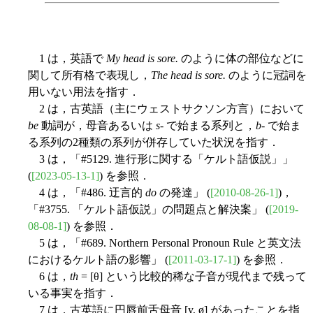
1 は，英語で
My head is sore.
のように体の部位などに
関して所有格で表現し，
The head is sore.
のように冠詞を
用いない用法を指す．
2 は，古英語（主にウェストサクソン方言）において
be
動詞が，母音あるいは
s
- で始まる系列と，
b
- で始ま
る系列の2種類の系列が併存していた状況を指す．
3 は，「#5129. 進行形に関する「ケルト語仮説」」
(
[2023-05-13-1]
) を参照．
4 は，「#486. 迂言的
do
の発達」 (
[2010-08-26-1]
)，
「#3755. 「ケルト語仮説」の問題点と解決案」 (
[2019-
08-08-1]
) を参照．
5 は，「#689. Northern Personal Pronoun Rule と英文法
におけるケルト語の影響」 (
[2011-03-17-1]
) を参照．
6 は，
th
= [θ] という比較的稀な子音が現代まで残って
いる事実を指す．
7 は，古英語に円唇前舌母音 [y, ø] があったことを指