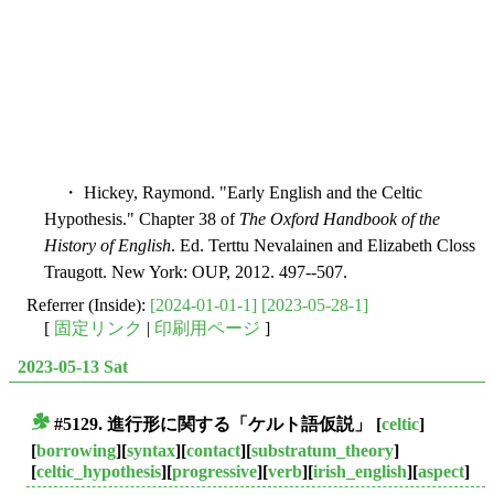
・ Hickey, Raymond. "Early English and the Celtic
Hypothesis." Chapter 38 of
The Oxford Handbook of the
History of English
. Ed. Terttu Nevalainen and Elizabeth Closs
Traugott. New York: OUP, 2012. 497--507.
Referrer (Inside):
[2024-01-01-1]
[2023-05-28-1]
[
固定リンク
|
印刷用ページ
]
2023-05-13 Sat
#5129. 進行形に関する「ケルト語仮説」
[
celtic
]
■
[
borrowing
][
syntax
][
contact
][
substratum_theory
]
[
celtic_hypothesis
][
progressive
][
verb
][
irish_english
][
aspect
]