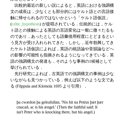
比較的最近の新しい説によると，英語における強調構
文の成長は，少なくとも部分的にはケルト語との言語接
触に帰せられるのではないかという「ケルト語仮説」
(
celtic_hypothesis
) が提唱されている．伝統的には，ケル
ト語との接触による英語の言語変化は一般に微々たるも
のであり，あったとしても語彙借用程度にとどまるとい
う見方が受け入れられてきた．しかし，近年勃興してき
たケルト語仮説によれば，英語の統語論や音韻論などへ
の影響の可能性も指摘されるようになってきている．英
語の強調構文の発達も，そのような事例の1候補として
挙げられている．
先行研究によれば，古英語での強調構文の事例は少な
いながらも見つかっている．例えば以下のような文であ
る (Filppula and Klemola 1695 より引用）．
þa cwædon þa geleafullan, 'Nis hit na Petrus þæt þær
cnucað, ac is his ængel.' (Then the faithful said: It
isn't Peter who is knocking there, but his angel.)