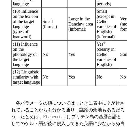
language
periods)
(10) Influence
Small
on the lexicon
(except in
Large in the
Ver
of the target
Small
Celtic
Danelaw area
(mo
language
(formal)
varieties of
(informal)
for
(types of
English)
loanword)
(informal)
(11) Influence
Yes?
on the
(clearly in
phonology of
No
Yes
Celtic
So
the target
varieties of
language
English)
(12) Linguistic
similarity with
No
Yes
No
No
target language
各パラメータの値については，ときに表中に ? が付さ
れていることからも分かる通り，議論の余地もあるだろ
う．たとえば，Fischer et al. はブリテン島の基層言語と
してのケルト語が後に侵入してきた英語に少なからぬ言