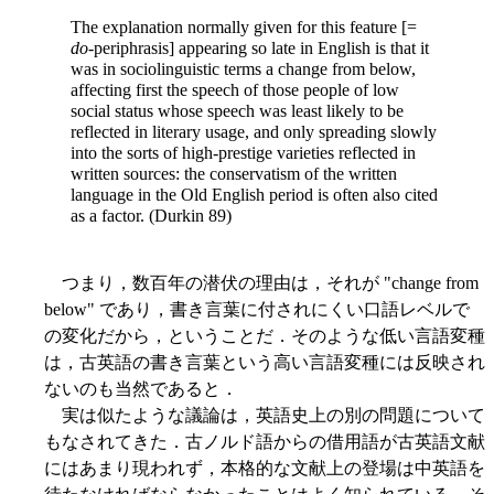
The explanation normally given for this feature [=
do
-periphrasis] appearing so late in English is that it
was in sociolinguistic terms a change from below,
affecting first the speech of those people of low
social status whose speech was least likely to be
reflected in literary usage, and only spreading slowly
into the sorts of high-prestige varieties reflected in
written sources: the conservatism of the written
language in the Old English period is often also cited
as a factor. (Durkin 89)
つまり，数百年の潜伏の理由は，それが "change from
below" であり，書き言葉に付されにくい口語レベルで
の変化だから，ということだ．そのような低い言語変種
は，古英語の書き言葉という高い言語変種には反映され
ないのも当然であると．
実は似たような議論は，英語史上の別の問題について
もなされてきた．古ノルド語からの借用語が古英語文献
にはあまり現われず，本格的な文献上の登場は中英語を