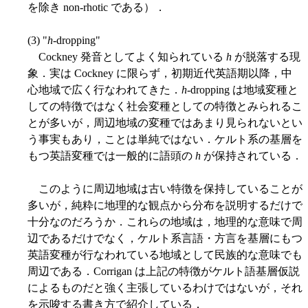
を除き non-rhotic である）．
(3) "
h
-dropping"
Cockney 発音としてよく知られている
h
が脱落する現
象．実は Cockney に限らず，初期近代英語期以降，中
心地域で広く行なわれてきた．
h
-dropping は地域変種と
しての特徴ではなく社会変種としての特徴とみられるこ
とが多いが，周辺地域の変種ではあまり見られないとい
う事実もあり，ことは単純ではない．ケルト系の基層を
もつ英語変種では一般的に語頭の
h
が保持されている．
このように周辺地域は古い特徴を保持していることが
多いが，純粋に地理的な観点から分布を説明するだけで
十分なのだろうか．これらの地域は，地理的な意味で周
辺であるだけでなく，ケルト系言語・方言を基層にもつ
英語変種が行なわれている地域として民族的な意味でも
周辺である．Corrigan は上記の特徴がケルト語基層仮説
によるものだと強く主張しているわけではないが，それ
を示唆する書き方で紹介している．