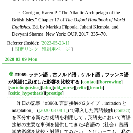
・ Corrigan, Karen P. "The Atlantic Archipelago of the
British Isles." Chapter 17 of
The Oxford Handbook of World
Englishes.
Ed. by Markku Filppula, Juhani Klemola, and
Devyani Sharma. New York: OUP, 2017. 335--70.
Referrer (Inside):
[2023-05-23-1]
[
固定リンク
|
印刷用ページ
]
2020-03-09 Mon
#3969. ラテン語，古ノルド語，ケルト語，フランス語
■
が英語に及ぼした影響を比較する
[
contact
][
borrowing
]
[
sociolinguistics
][
latin
][
old_norse
][
celtic
][
french
]
[
celtic_hypothesis
][
prestige
]
昨日の記事「#3968. 言語接触の2タイプ，imitation と
adaptation」 (
[2020-03-08-1]
) で導入した言語接触 (
contact
)
を区分する新たな術語を利用して，英語史において言語
接触の主要な事例を提供してきた4言語の（社会）言語
学的影響を比較・対照してみたい．とはいっても，私の