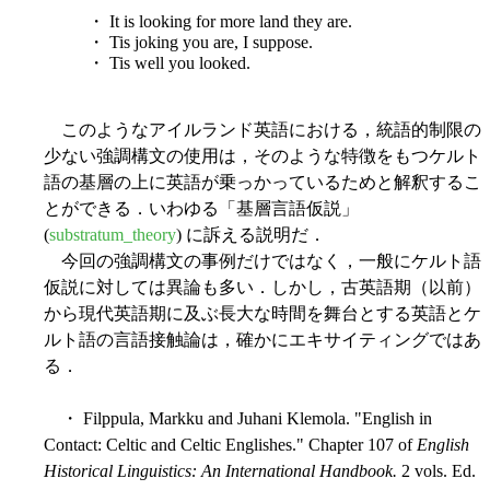
・ It is looking for more land they are.
・ Tis joking you are, I suppose.
・ Tis well you looked.
このようなアイルランド英語における，統語的制限の
少ない強調構文の使用は，そのような特徴をもつケルト
語の基層の上に英語が乗っかっているためと解釈するこ
とができる．いわゆる「基層言語仮説」
(
substratum_theory
) に訴える説明だ．
今回の強調構文の事例だけではなく，一般にケルト語
仮説に対しては異論も多い．しかし，古英語期（以前）
から現代英語期に及ぶ長大な時間を舞台とする英語とケ
ルト語の言語接触論は，確かにエキサイティングではあ
る．
・ Filppula, Markku and Juhani Klemola. "English in
Contact: Celtic and Celtic Englishes." Chapter 107 of
English
Historical Linguistics: An International Handbook.
2 vols. Ed.