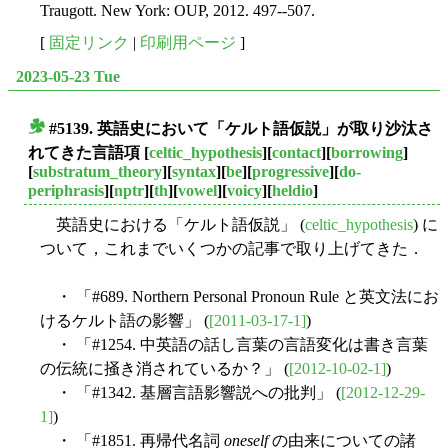
Traugott. New York: OUP, 2012. 497--507.
[
固定リンク
|
印刷用ページ
]
2023-05-23 Tue
#5139. 英語史において「ケルト語仮説」が取り沙汰さ
■
れてきた言語項
[
celtic_hypothesis
][
contact
][
borrowing
]
[
substratum_theory
][
syntax
][
be
][
progressive
][
do-
periphrasis
][
nptr
][
th
][
vowel
][
voicy
][
heldio
]
英語史における「ケルト語仮説」 (
celtic_hypothesis
) に
ついて，これまでいくつかの記事で取り上げてきた．
・ 「#689. Northern Personal Pronoun Rule と英文法にお
けるケルト語の影響」 (
[2011-03-17-1]
)
・ 「#1254. 中英語の話し言葉の言語変化は書き言葉
の伝統に掻き消されているか？」 (
[2012-10-02-1]
)
・ 「#1342. 基層言語影響説への批判」 (
[2012-12-29-
1]
)
・ 「#1851. 再帰代名詞
oneself
の由来についての諸