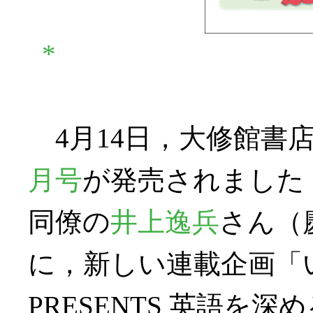
*
4月14日，大修館書
月号
が発売されました
同僚の
井上逸兵
さん（
に，新しい連載企画「
PRESENTS 英語を