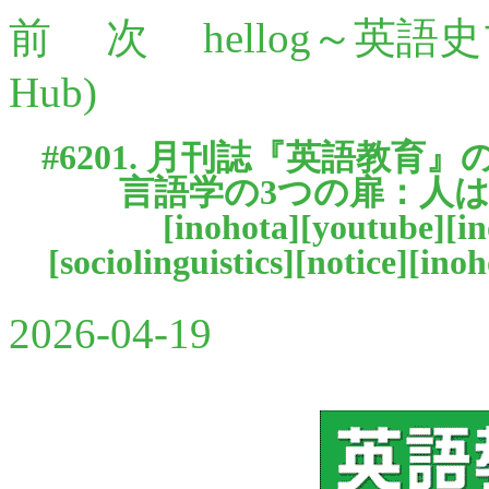
前
次
hellog～英語
Hub)
#6201. 月刊誌『英語教育』
言語学の3つの扉：人
[
inohota
][
youtube
][
in
[
sociolinguistics
][
notice
][
inoh
2026-04-19