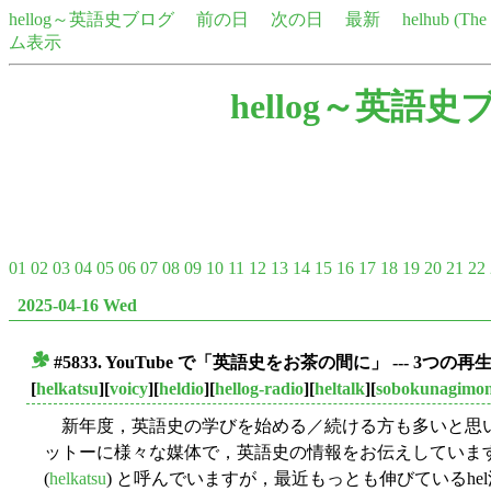
hellog～英語史ブログ
前の日
次の日
最新
helhub (Th
ム表示
hellog～英語史
01
02
03
04
05
06
07
08
09
10
11
12
13
14
15
16
17
18
19
20
21
22
2025-04-16 Wed
#5833. YouTube で「英語史をお茶の間に」 --- 3つ
■
[
helkatsu
][
voicy
][
heldio
][
hellog-radio
][
heltalk
][
sobokunagimo
新年度，英語史の学びを始める／続ける方も多いと思
ットーに様々な媒体で，英語史の情報をお伝えしています
(
helkatsu
) と呼んでいますが，最近もっとも伸びているhel活の