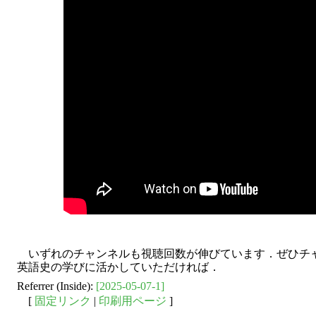
いずれのチャンネルも視聴回数が伸びています．ぜひチ
英語史の学びに活かしていただければ．
Referrer (Inside):
[2025-05-07-1]
[
固定リンク
|
印刷用ページ
]