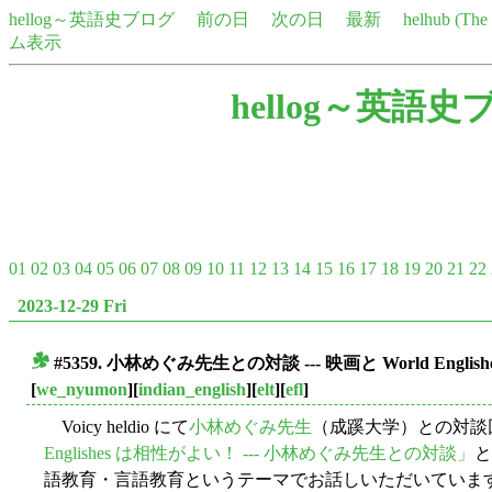
hellog～英語史ブログ
前の日
次の日
最新
helhub (Th
ム表示
hellog～英語史
01
02
03
04
05
06
07
08
09
10
11
12
13
14
15
16
17
18
19
20
21
22
2023-12-29 Fri
#5359. 小林めぐみ先生との対談 --- 映画と World English
■
[
we_nyumon
][
indian_english
][
elt
][
efl
]
Voicy heldio にて
小林めぐみ先生
（成蹊大学）との対談
Englishes は相性がよい！ --- 小林めぐみ先生との対談」
と
語教育・言語教育というテーマでお話しいただいています