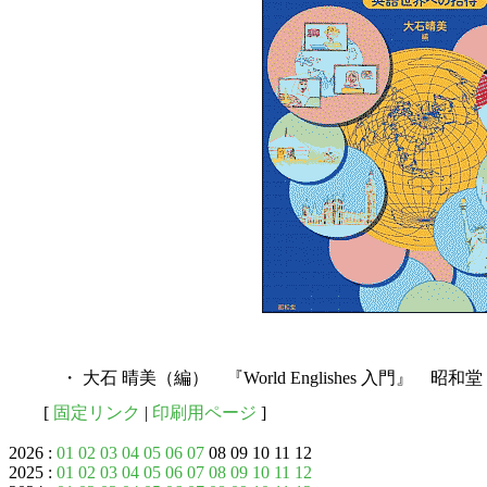
・ 大石 晴美（編） 『World Englishes 入門』 昭和堂
[
固定リンク
|
印刷用ページ
]
2026 :
01
02
03
04
05
06
07
08 09 10 11 12
2025 :
01
02
03
04
05
06
07
08
09
10
11
12