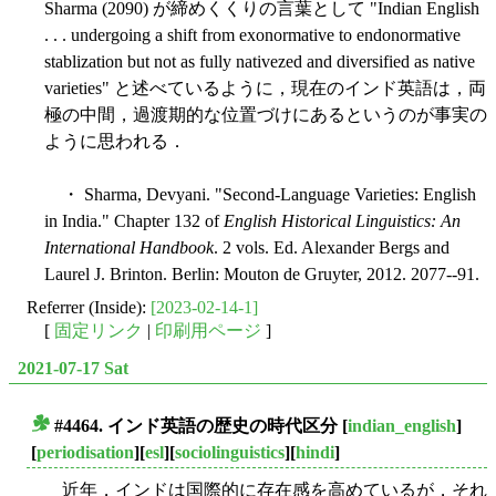
Sharma (2090) が締めくくりの言葉として "Indian English
. . . undergoing a shift from exonormative to endonormative
stablization but not as fully nativezed and diversified as native
varieties" と述べているように，現在のインド英語は，両
極の中間，過渡期的な位置づけにあるというのが事実の
ように思われる．
・ Sharma, Devyani. "Second-Language Varieties: English
in India." Chapter 132 of
English Historical Linguistics: An
International Handbook
. 2 vols. Ed. Alexander Bergs and
Laurel J. Brinton. Berlin: Mouton de Gruyter, 2012. 2077--91.
Referrer (Inside):
[2023-02-14-1]
[
固定リンク
|
印刷用ページ
]
2021-07-17 Sat
#4464. インド英語の歴史の時代区分
[
indian_english
]
■
[
periodisation
][
esl
][
sociolinguistics
][
hindi
]
近年，インドは国際的に存在感を高めているが，それ