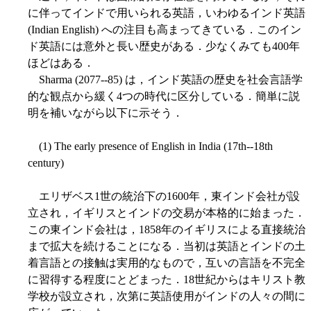
に伴ってインドで用いられる英語，いわゆるインド英語
(Indian English) への注目も高まってきている．このイン
ド英語には意外と長い歴史がある．少なくみても400年
ほどはある．
Sharma (2077--85) は，インド英語の歴史を社会言語学
的な観点から緩く4つの時代に区分している．簡単に説
明を補いながら以下に示そう．
(1) The early presence of English in India (17th--18th
century)
エリザベス1世の統治下の1600年，東インド会社が設
立され，イギリスとインドの交易が本格的に始まった．
この東インド会社は，1858年のイギリスによる直接統治
まで拡大を続けることになる．当初は英語とインドの土
着言語との接触は実用的なもので，互いの言語を不完全
に習得する程度にとどまった．18世紀からはキリスト教
学校が設立され，次第に英語使用がインドの人々の間に