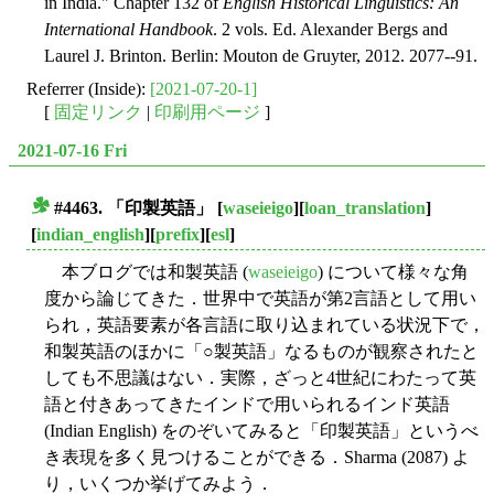
in India." Chapter 132 of
English Historical Linguistics: An
International Handbook
. 2 vols. Ed. Alexander Bergs and
Laurel J. Brinton. Berlin: Mouton de Gruyter, 2012. 2077--91.
Referrer (Inside):
[2021-07-20-1]
[
固定リンク
|
印刷用ページ
]
2021-07-16 Fri
#4463. 「印製英語」
[
waseieigo
][
loan_translation
]
■
[
indian_english
][
prefix
][
esl
]
本ブログでは和製英語 (
waseieigo
) について様々な角
度から論じてきた．世界中で英語が第2言語として用い
られ，英語要素が各言語に取り込まれている状況下で，
和製英語のほかに「○製英語」なるものが観察されたと
しても不思議はない．実際，ざっと4世紀にわたって英
語と付きあってきたインドで用いられるインド英語
(Indian English) をのぞいてみると「印製英語」というべ
き表現を多く見つけることができる．Sharma (2087) よ
り，いくつか挙げてみよう．