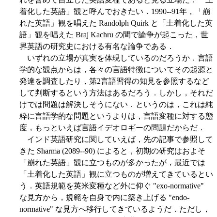
着化した英語」観と呼んでおきたい．1990--91年，「崩
れた英語」観を唱えた Randolph Quirk と「土着化した英
語」観を唱えた Braj Kachru の間で論争が起こった，世
界英語の研究史における有名な論争である．
いずれの立場が真実を体現しているのだろうか．言語
学的な観点からは，各々の言語特徴についてその起源と
発達を調査したり，第2言語習得の知見を参照するなど
して判断するという方法はあるだろう．しかし，それだ
けでは問題は解決しそうにない．というのは，これは純
粋に言語学的な問題というよりは，言語変種に対する態
度，もっといえば言語イデオロギーの問題だからだ．
インド英語研究に関していえば，先の記事で参照して
きた Sharma (2089--90) によると，初期の研究はおよそ
「崩れた英語」観に立つものが多かったが，最近では
「土着化した英語」観に立つものが増えてきているとい
う．英語規範を英米変種など外に仰ぐ "exo-normative"
な見方から，規範を自身で内に築き上げる "endo-
normative" な見方へ移行してきているようだ．ただし，