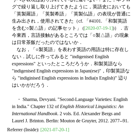
グで繰り返し取り上げてきたように，英語史においても
「英製羅語」「英製希語」「英製仏語」の表現が普通に
生み出され，使用されてきた（cf. 「#4101. 「和製英語
を含む○製△語」の記事セット」 (
[2020-07-19-1]
)）．古
今東西，言語接触があるところでは「○製△語」の現象
は日常茶飯だったのではないか．
なお，「○製英語」を表わす英語の用語は特に存在し
ない．試しに作ってみると "indigenised English
expressions" といったところだろうか．和製英語なら
"indigenised English expressions in Japan(ese)"，印製英語な
ら "indiginised English expressions in India(n English)" 辺り
はいかがだろう．
・ Sharma, Devyani. "Second-Language Varieties: English
in India." Chapter 132 of
English Historical Linguistics: An
International Handbook
. 2 vols. Ed. Alexander Bergs and
Laurel J. Brinton. Berlin: Mouton de Gruyter, 2012. 2077--91.
Referrer (Inside):
[2021-07-20-1]