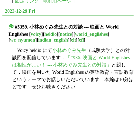
[
固定リンク
|
印刷用ページ
]
2023-12-29 Fri
#5359. 小林めぐみ先生との対談 --- 映画と World
■
Englishes
[
voicy
][
heldio
][
notice
][
world_englishes
]
[
we_nyumon
][
indian_english
][
elt
][
efl
]
Voicy heldio にて
小林めぐみ先生
（成蹊大学）との対
談回を配信しています．
「#936. 映画と World Englishes
は相性がよい！ --- 小林めぐみ先生との対談」
と題し
て，映画を用いた World Englishes の英語教育・言語教育
というテーマでお話しいただいています．本編は10分ほ
どです．ぜひお聴きください．