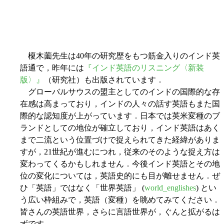
榎木薗先生は40年の研究歴をもつ筋金入りのインド英
語通で，昨年には
『インド英語のリスニング〈新装
版〉』
（研究社）も出版されています．
グローバルサウスの盟主としてのインドの国際的な存
在感は高まっており，インドの人々の話す英語もまた国
際的な認知度が上がっています．日本では英米変種のブ
ランドとしての地位が確立しており，インド英語はあく
まで二流という位置づけで捉えられてきた経緯がありま
すが，21世紀が進むにつれ，従来のそのような捉え方は
変わってくるかもしれません．今後インド英語とその地
位の変化については，英語史的にも目が離せません．ぜ
ひ「英語」ではなく「世界英語」 (
world_englishes
) とい
う広い枠組みで，英語（変種）を眺めてみてください．
皆さんの英語世界，さらに言語世界が，ぐんと拡がるは
ずです．