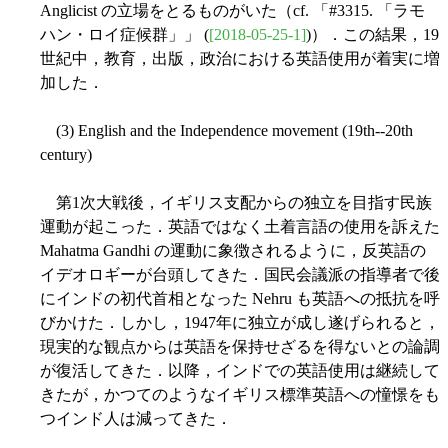
Anglicist の立場をとるものがいた（cf. 「#3315. 「ラモ
ハン・ロイ症候群」」 (
[2018-05-25-1]
)）．この結果，19
世紀中，教育，出版，政治における英語使用が着実に増
加した．
(3) English and the Independence movement (19th--20th
century)
第1次大戦後，イギリス支配からの独立を目指す民族
運動が起こった．英語ではなく土着言語の使用を訴えた
Mahatma Gandhi の運動に象徴されるように，反英語の
イデオロギーが台頭してきた．国民会議派の指導者で後
にインドの初代首相となった Nehru も英語への抵抗を呼
びかけた．しかし，1947年に独立が成し遂げられると，
現実的な観点からは英語を保持せざるを得ないとの論調
が復活してきた．以降，インドでの英語使用は継続して
きたが，かつてのようなイギリス標準英語への憧憬をも
つインド人は減ってきた．