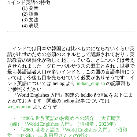
4 インド英語の特徴
(1) 発音
(2) 語彙
(3) 文法
(4) 表現
インドでは日本や韓国とは比べものにならないくらい英
語が出世のための必須のスキルとして認識されており，英
語教育の過熱化が激しく起こっていることについては考え
させられました．グローバルサウスの盟主とされ，世界で
最も英語話者人口が多いインドと，この国の言語事情につ
いては，今後も目を光らせていく必要がありそうです．イ
ンド英語については hellog より
indian_english
の記事群も
ご参照ください．
『World Englishes 入門』関連の heldio 配信回を以下にま
とめておきます．関連の hellog 記事については
we_nyumon
よりどうぞ．
・
「#865. 世界英語のお薦め本の紹介 --- 大石晴美
（編）『World Englishes 入門』（昭和堂，2023年）
・
「#869. 著者と語る『World Englishes 入門』（昭和
堂，2023年） --- 和田忍さんとの対談」