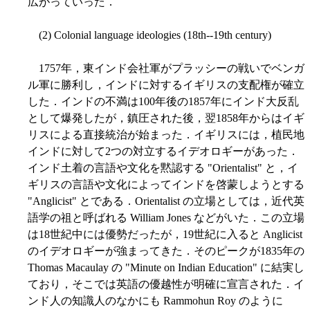
広がっていった．
(2) Colonial language ideologies (18th--19th century)
1757年，東インド会社軍がプラッシーの戦いでベンガ
ル軍に勝利し，インドに対するイギリスの支配権が確立
した．インドの不満は100年後の1857年にインド大反乱
として爆発したが，鎮圧された後，翌1858年からはイギ
リスによる直接統治が始まった．イギリスには，植民地
インドに対して2つの対立するイデオロギーがあった．
インド土着の言語や文化を黙認する "Orientalist" と，イ
ギリスの言語や文化によってインドを啓蒙しようとする
"Anglicist" とである．Orientalist の立場としては，近代英
語学の祖と呼ばれる William Jones などがいた．この立場
は18世紀中には優勢だったが，19世紀に入ると Anglicist
のイデオロギーが強まってきた．そのピークが1835年の
Thomas Macaulay の "Minute on Indian Education" に結実し
ており，そこでは英語の優越性が明確に宣言された．イ
ンド人の知識人のなかにも Rammohun Roy のように