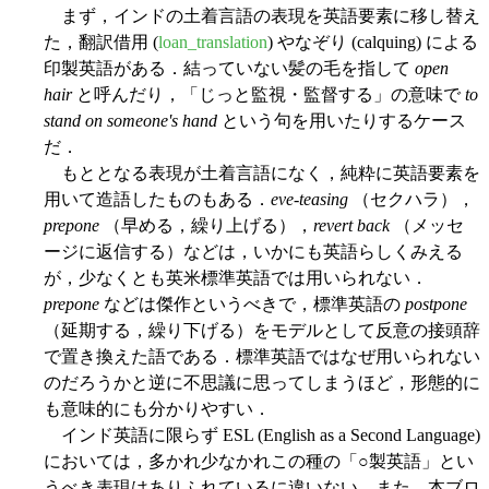
まず，インドの土着言語の表現を英語要素に移し替え
た，翻訳借用 (
loan_translation
) やなぞり (calquing) による
印製英語がある．結っていない髪の毛を指して
open
hair
と呼んだり，「じっと監視・監督する」の意味で
to
stand on someone's hand
という句を用いたりするケース
だ．
もととなる表現が土着言語になく，純粋に英語要素を
用いて造語したものもある．
eve-teasing
（セクハラ），
prepone
（早める，繰り上げる），
revert back
（メッセ
ージに返信する）などは，いかにも英語らしくみえる
が，少なくとも英米標準英語では用いられない．
prepone
などは傑作というべきで，標準英語の
postpone
（延期する，繰り下げる）をモデルとして反意の接頭辞
で置き換えた語である．標準英語ではなぜ用いられない
のだろうかと逆に不思議に思ってしまうほど，形態的に
も意味的にも分かりやすい．
インド英語に限らず ESL (English as a Second Language)
においては，多かれ少なかれこの種の「○製英語」とい
うべき表現はありふれているに違いない．また，本ブロ