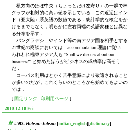
横方向のほぼ中央（ちょっとだけ左寄り）の一群で棒
グラフが相対的に高い値を示している．この近辺はイン
ド（亜大陸）系英語の数値である．統計学的な検定をか
けるまでもなく，明らかに左右両端の英語変種とは異な
る分布を示す．
バングラデシュやインド等の南アジア圏を相手とする
21世紀の商談においては，accommodation 理論に従い，
われわれ極東アジア人も "Shall we discuss about our
business?" と始めたほうがビジネスの成功率は高そう
だ．
コーパス利用はとかく苦手意識により敬遠されること
が多いのだが，これくらいのところから始めてもよいの
では．
[
固定リンク
|
印刷用ページ
]
2010-12-10 Fri
#592.
Hobson-Jobson
[
indian_english
][
dictionary
]
■