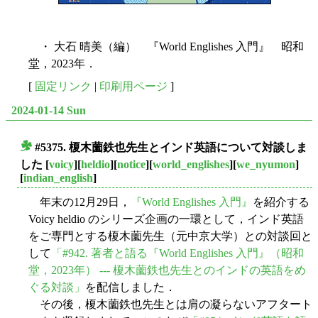
・ 大石 晴美（編） 『World Englishes 入門』 昭和
堂，2023年．
[
固定リンク
|
印刷用ページ
]
2024-01-14 Sun
#5375. 榎木薗鉄也先生とインド英語について対談しま
■
した
[
voicy
][
heldio
][
notice
][
world_englishes
][
we_nyumon
]
[
indian_english
]
年末の12月29日，
『World Englishes 入門』
を紹介する
Voicy heldio のシリーズ企画の一環として，インド英語
をご専門とする榎木薗先生（元中京大学）との対談回と
して
「#942. 著者と語る『World Englishes 入門』（昭和
堂，2023年） --- 榎木薗鉄也先生とのインドの英語をめ
ぐる対談」
を配信しました．
その後，榎木薗鉄也先生とは肩の凝らないアフタート