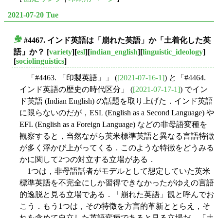
2021-07-20 Tue
#4467. インド英語は「崩れた英語」か「土着化した英
■
語」か？
[
variety
][
esl
][
indian_english
][
linguistic_ideology
]
[
sociolinguistics
]
「#4463. 「印製英語」」 (
[2021-07-16-1]
) と「#4464.
インド英語の歴史の時代区分」 (
[2021-07-17-1]
) でイン
ド英語 (Indian English) の話題を取り上げた．インド英語
に限らないのだが，ESL (English as a Second Language) や
EFL (English as a Foreign Language) などの非母語変種を
観察すると，当然ながら英米標準英語と異なる言語特徴
が多く浮かび上がってくる．このような特徴をどうみる
かに関して2つの対立する立場がある．
1つは，非母語話者がモデルとして想定していた英米
標準英語を不完全にしか習得できなかったがゆえの言語
的逸脱と見る立場である．「崩れた英語」観と呼んでお
こう．もう1つは，その特徴を方言的革新ととらえ，そ
れを含めて自立した英語変種であると見る立場だ．「土