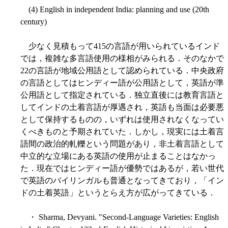
(4) English in independent India: planning and use (20th
century)
少なく見積もって415の言語が用いられているインド
では，複雑な多言語使用の様相がみられる．そのなかで
22の言語が地域公用語として認められている．中央政府
の言語としてはヒンディー語が公用語として，英語が準
公用語として指定されている．独立直後には教育言語と
してインドの土着言語が厚遇され，英語も当面は必要悪
として保持するものの，いずれは使用されなくなってい
くべきものと予期されていた．しかし，現実には土着言
語間の政治的軋轢という問題があり，非土着言語として
中立的な立場にある英語の使用が止まることはなかっ
た．現在ではヒンディー語が優勢ではあるが，若い世代
で英語のバイリンガルも普通となってきており，「イン
ドの土着英語」というとらえ方が広がってきている．
・ Sharma, Devyani. "Second-Language Varieties: English