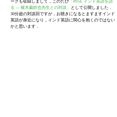
ークも収録しまして，このたび
「#954. インド英語を語
る --- 榎木薗鉄也先生との対談」
として公開しました．
30分超の対談回ですが，お聴きになるとますますインド
英語が身近になり，インド英語に関心を抱くのではない
かと思います．