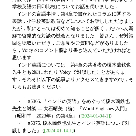
学校英語の日印比較についてお話を伺いました．
インドの言語事情，第4章で書かれたコラムに関する
裏話，小学校英語教育などについてお話ししただきまし
たが，私にとっては初めて知ることが多く，たいへん新
鮮で啓発的な対談の機会となりました．皆さん，ぜ対談
回を聴取いただき，ご意見やご質問などがありました
ら，Voicy のコメント欄より書き込んでいただければと
思います．
インド英語については，第4章の共著者の榎木薗鉄也
先生とも2回にわたり Voicy で対談したことがありま
す．それぞれ以下の記事よりアクセスできますので，そ
ちらもお聴きください．．
・ 「#5365. 「インドの英語」をめぐって榎木薗鉄也
先生と対談 --- 大石晴美（編）『World Englishes 入門』
（昭和堂，2023年）の第4章」 (
[2024-01-04-1]
)
・ 「#5375. 榎木薗鉄也先生とインド英語について対
談しました」 (
[2024-01-14-1]
)