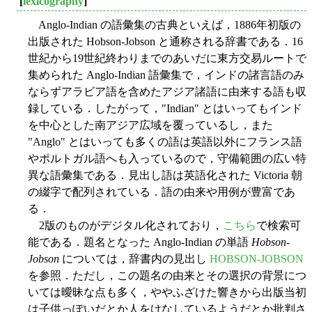
[
lexicography
]
Anglo-Indian の語彙集の古典といえば，1886年初版の
出版された Hobson-Jobson と通称される辞書である．16
世紀から19世紀終わりまでのあいだに東方交易ルートで
集められた Anglo-Indian 語彙集で，インドの諸言語のみ
ならずアラビア語を含めたアジア諸語に由来する語も収
録している．したがって，"Indian" とはいってもインド
を中心とした南アジア広域を覆っているし，また
"Anglo" とはいっても多くの語は英語以外にフランス語
やポルトガル語へも入っているので，守備範囲の広い特
異な語彙集である．見出し語は英語化された Victoria 朝
の綴字で配列されている．語の由来や用例が豊富であ
る．
2版のものがデジタル化されており，
こちら
で検索可
能である．題名となった Anglo-Indian の単語
Hobson-
Jobson
については，辞書内の見出し
HOBSON-JOBSON
を参照．ただし，この題名の由来とその選択の背景につ
いては曖昧な点も多く，ややふざけた響きから出版当初
は子供っぽいだとか人をけなしているようだとか批判さ