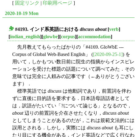
[
固定リンク
|
印刷用ページ
]
2020-10-19 Mon
#4193. インド系英語における
discuss about
[
verb
]
■
[
indian_english
][
glowbe
][
corpus
][
accommodation
]
先月教えてもらったばかりの「#4169. GloWbE ---
Corpus of Global Web-Based English」 (
[2020-09-25-1]
) を
用いて，しかもつい数日前に院生の指摘からインスピレ
ーションを受けた標題の話題について調べてみた．その
意味では完全に人頼みの記事です（←ありがとうござい
ます）．
標準英語では
discuss
は他動詞であり，前置詞を伴わ
ずに直後に目的語を要求する．日本語母語話者として
は，訳語がたいてい「?について論じる」となるので，
about
辺りの前置詞を介在させたくなり，
discuss about
としてしまうことがあるのだが，これは規範文法的には
誤用とされる．しかし，実際には
discuss about
も耳にし
たり目にする機会がある．インド英語などで広く行なわ