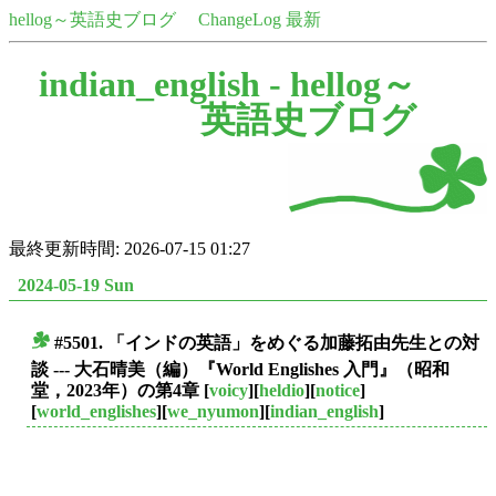
hellog～英語史ブログ
ChangeLog 最新
indian_english -
hellog～
英語史ブログ
最終更新時間: 2026-07-15 01:27
2024-05-19 Sun
#5501. 「インドの英語」をめぐる加藤拓由先生との対
■
談 --- 大石晴美（編）『World Englishes 入門』（昭和
堂，2023年）の第4章
[
voicy
][
heldio
][
notice
]
[
world_englishes
][
we_nyumon
][
indian_english
]