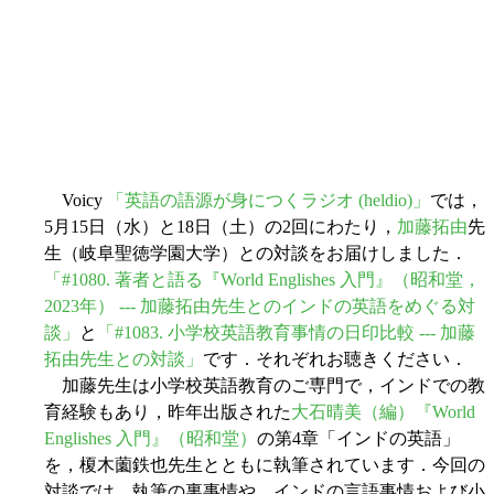
Voicy
「英語の語源が身につくラジオ (heldio)」
では，
5月15日（水）と18日（土）の2回にわたり，
加藤拓由
先
生（岐阜聖徳学園大学）との対談をお届けしました．
「#1080. 著者と語る『World Englishes 入門』（昭和堂，
2023年） --- 加藤拓由先生とのインドの英語をめぐる対
談」
と
「#1083. 小学校英語教育事情の日印比較 --- 加藤
拓由先生との対談」
です．それぞれお聴きください．
加藤先生は小学校英語教育のご専門で，インドでの教
育経験もあり，昨年出版された
大石晴美（編）『World
Englishes 入門』（昭和堂）
の第4章「インドの英語」
を，榎木薗鉄也先生とともに執筆されています．今回の
対談では，執筆の裏事情や，インドの言語事情および小