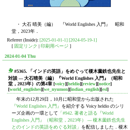
・ 大石 晴美（編） 『World Englishes 入門』 昭和
堂，2023年．
Referrer (Inside):
[2025-01-01-1]
[2024-05-19-1]
[
固定リンク
|
印刷用ページ
]
2024-01-04 Thu
#5365. 「インドの英語」をめぐって榎木薗鉄也先生と
■
対談 --- 大石晴美（編）『World Englishes 入門』（昭和
堂，2023年）の第4章
[
voicy
][
heldio
][
review
][
notice
]
[
world_englishes
][
we_nyumon
][
indian_english
][
esl
]
年末の12月29日，10月に昭和堂から出版された
『World Englishes 入門』
を紹介する Voicy heldio のシリ
ーズ企画の一環として
「#942. 著者と語る『World
Englishes 入門』（昭和堂，2023年） --- 榎木薗鉄也先生
とのインドの英語をめぐる対談」
を配信しました．榎木