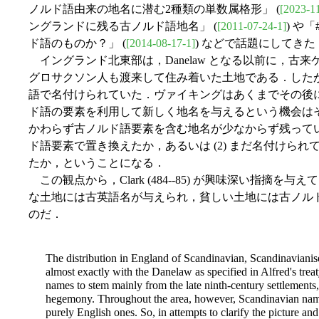
ノルド語由来の地名に潜む2種類の単数属格形」 (
[2023-1
ングランドに残る古ノルド語地名」 (
[2011-07-24-1]
) や「#
ド語のものか？」 (
[2014-08-17-1]
) などで話題にしてきた
イングランド北東部は，Danelaw となる以前に，古
グロサクソン人も渡来して住み着いた土地である．した
語で名付けられていた．ヴァイキングはあくまでその後
ド語の要素を利用して新しく地名を与えるという機会は
かわらず古ノルド語要素を含む地名が少なからず残っている
ド語要素で置き換えたか，あるいは (2) まだ名付けら
たか，ということになる．
この観点から，Clark (484--85) が興味深い指摘を与
な土地には古英語名が与えられ，貧しい土地には古ノル
のだ．
The distribution in England of Scandinavian, Scandinaviani
almost exactly with the Danelaw as specified in Alfred's treat
names to stem mainly from the late ninth-century settlements
hegemony. Throughout the area, however, Scandinavian names
purely English ones. So, in attempts to clarify the picture and 