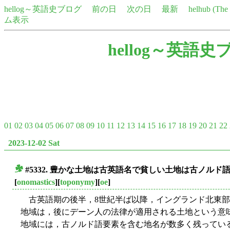
hellog～英語史ブログ
前の日
次の日
最新
helhub (Th
ム表示
hellog～英語史
01
02
03
04
05
06
07
08
09
10
11
12
13
14
15
16
17
18
19
20
21
22
2023-12-02 Sat
#5332. 豊かな土地は古英語名で貧しい土地は古ノルド
■
[
onomastics
][
toponymy
][
oe
]
古英語期の後半，8世紀半ば以降，イングランド北東部
地域は，後にデーン人の法律が適用される土地という意味で 
地域には，古ノルド語要素を含む地名が数多く残っている．