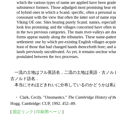
which
the various types of name are applied have been graded 
subsistence formers. Those adjudged most promising bear eith
of hybrid ones in which a Scand. specific, often a personal n
consonant with the view that often the latter sort of name rep
Viking OE one. Sites bearing purely Scand. names, especiall
look less promising; and the villages concerned have often i
in the two previous categories. The main river-valleys are
forms appear mainly along the tributaries. These name-patte
settlement: one by which pre-existing English villages acqu
least of those that had changed hands thenceforth bore; and 
lands previously uncultivated. As yet, it remains unclear what
postulated between the two processes.
一流の土地はフル英語名，二流の土地は英語・古ノル
古ノルド語名．
本当にそれほどきれいに分布しているのかどうかは私
・ Clark, Cecily. "Onomastics."
The Cambridge History of t
Hogg. Cambridge: CUP, 1992. 452--89.
[
固定リンク
|
印刷用ページ
]