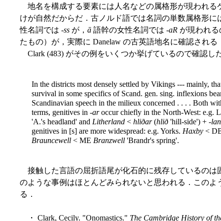
地名を構成する要素には人名などの属格形が現われるケ
けが自然だからだ．古ノルド語では名詞の単数属格形に
性名詞では -
ss
が，
ā
語幹の女性名詞では -
aR
が現われる
たもの）が，実際に Danelaw の古英語地名に確認される
Clark (483) がその例をいくつか挙げているので確認し
In the districts most densely settled by Vikings --- mainly, tha
survival in some specifics of Scand. gen. sing. inflexions be
Scandinavian speech in the milieux concerned . . . . Both wi
terms, genitives in -
ar
occur chiefly in the North-West: e.g. 
'A.'s headland' and
Litherland
<
hliðar
(
hlið
'hill-side') + -
la
genitives in [s] are more widespread: e.g. Yorks.
Haxby
< D
Brauncewell
< ME
Branzwell
'Brandr's spring'.
接触した言語の屈折語尾が化石的に残存しているのは
のような事例はほとんどみられないと思われる．このよう
る．
・ Clark, Cecily. "Onomastics."
The Cambridge History of t