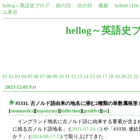
hellog～英語史ブログ
前の日
次の日
最新
helhub (Th
ム表示
hellog～英語史
01
02
03
04
05
06
07
08
09
10
11
12
13
14
15
16
17
18
19
20
21
22
2023-12-01 Fri
#5331. 古ノルド語由来の地名に潜む2種類の単数属格形
■
[
onomastics
][
toponymy
][
inflection
][
genitive
][
oe
]
イングランド地名に古ノルド語に由来する要素が含まれて
に残る古ノルド語地名」 (
[2011-07-24-1]
) や「#1938. 連結
か？」 (
[2014-08-17-1]
) で取り上げてきた．