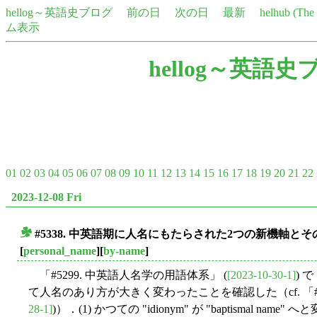
hellog～英語史ブログ
前の日
次の日
最新
helhub (Th
ム表示
hellog～英語史
01
02
03
04
05
06
07
08
09
10
11
12
13
14
15
16
17
18
19
20
21
22
2023-12-08 Fri
#5338. 中英語期に人名にもたらされた2つの新機軸とそ
■
[
personal_name
][
by-name
]
「#5299. 中英語人名学の用語体系」 (
[2023-10-30-1]
) 
て人名のあり方が大きく変わったことを確認した（cf. 「#5
28-1]
)）．(1) かつての "idionym" が "baptismal n