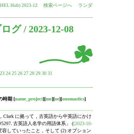
e HEL Hub)
2023-12
検索ページへ
ランダ
ブログ
/ 2023-12-08
23
24
25
26
27
28
29
30
31
の時期
[
name_project
][
me
][
oe
][
onomastics
]
で，Clark に拠って，古英語から中英語にかけ
297. 古英語人名学の用語体系」 (
[2023-10-
ame" へと変容していったこと，そして (2) オプション