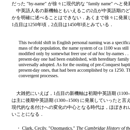
だった "by-name" が徐々に現代的な "family nam
中英語人名の新機軸ともいえるこの2点が中英語期のど
かを明確に述べることはできない．あくまで徐々に発展した特徴
1点目は1250年頃，2点目は1450年頃とみている．
This twofold shift in English personal naming was a specifi
mass of the population, the name system of ca 1100 was still 
modified only by somewhat freer use of
ad hoc
by-names . . .
present-day one had been established, with hereditary famil
universally adopted. As for the ousting of pre-Conquest bapt
present-day ones, that had been accomplished by ca 1250. Th
convergent processes.
大雑把にいえば，1点目の新機軸は初期中英語期 (1100--
は主に後期中英語期 (1300--1500) に発展していっ
現代的な名付けへの変化の中心となる時代は，ほぼきれいに中英語
いことになる．
・ Clark, Cecily. "Onomastics."
The Cambridge History of t