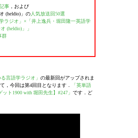
0記事
，および
heldio)」の
人気放送回50選
語学ラジオ」×「井上逸兵・堀田隆一英語学
heldio)」」
事群
ゆる言語学ラジオ」
の最新回がアップされま
て，今回は第4回目となります．
「英単語
00 with 堀田先生】#247」
です．ど