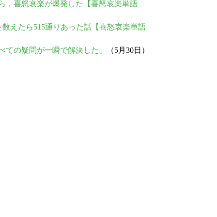
ったら，喜怒哀楽が爆発した【喜怒哀楽単語
の綴りを数えたら515通りあった話【喜怒哀楽単語
らすべての疑問が一瞬で解決した」
（5月30日）