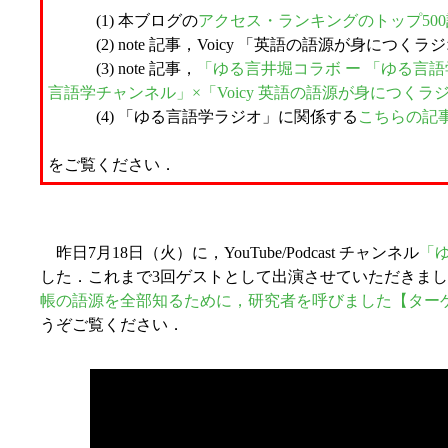
(1) 本ブログの
アクセス・ランキングのトップ50
(2) note 記事，Voicy 「英語の語源が身につくラジオ (
(3) note 記事，
「ゆる言井堀コラボ ー 「ゆる言
言語学チャンネル」×「Voicy 英語の語源が身につくラジオ (
(4) 「ゆる言語学ラジオ」に関係する
こちらの記
をご覧ください．
昨日7月18日（火）に，YouTube/Podcast チャンネル
「
した．これまで3回ゲストとして出演させていただきまし
帳の語源を全部知るために，研究者を呼びました【ターゲット19
うぞご覧ください．