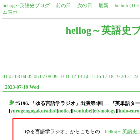
hellog～英語史ブログ
前の日
次の日
最新
helhub (Th
ム表示
hellog～英語史
01
02
03
04
05
06
07
08
09
10
11
12
13
14
15
16
17
18
19
20
21
22
2023-07-19 Wed
#5196. 「ゆる言語学ラジオ」出演第4回 --- 『英
■
[
yurugengogakuradio
][
notice
][
youtube
][
etymology
][
indo-eur
「ゆる言語学ラジオ」からこちらの
「hellog～英語