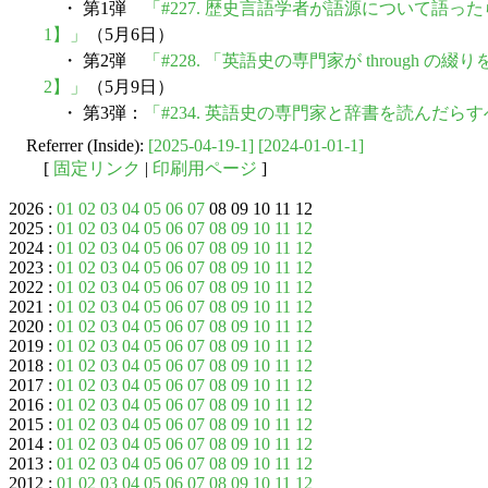
・ 第1弾
「#227. 歴史言語学者が語源について語
1】」
（5月6日）
・ 第2弾
「#228. 「英語史の専門家が through 
2】」
（5月9日）
・ 第3弾：
「#234. 英語史の専門家と辞書を読んだ
Referrer (Inside):
[2025-04-19-1]
[2024-01-01-1]
[
固定リンク
|
印刷用ページ
]
2026 :
01
02
03
04
05
06
07
08 09 10 11 12
2025 :
01
02
03
04
05
06
07
08
09
10
11
12
2024 :
01
02
03
04
05
06
07
08
09
10
11
12
2023 :
01
02
03
04
05
06
07
08
09
10
11
12
2022 :
01
02
03
04
05
06
07
08
09
10
11
12
2021 :
01
02
03
04
05
06
07
08
09
10
11
12
2020 :
01
02
03
04
05
06
07
08
09
10
11
12
2019 :
01
02
03
04
05
06
07
08
09
10
11
12
2018 :
01
02
03
04
05
06
07
08
09
10
11
12
2017 :
01
02
03
04
05
06
07
08
09
10
11
12
2016 :
01
02
03
04
05
06
07
08
09
10
11
12
2015 :
01
02
03
04
05
06
07
08
09
10
11
12
2014 :
01
02
03
04
05
06
07
08
09
10
11
12
2013 :
01
02
03
04
05
06
07
08
09
10
11
12
2012 :
01
02
03
04
05
06
07
08
09
10
11
12