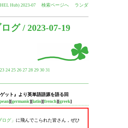
e HEL Hub)
2023-07
検索ページへ
ランダ
ブログ
/ 2023-07-19
23
24
25
26
27
28
29
30
31
単語ターゲット』より英単語語源を語る回
opean
][
germanic
][
latin
][
french
][
greek
]
史ブログ」
に飛んでこられた皆さん，ぜひ