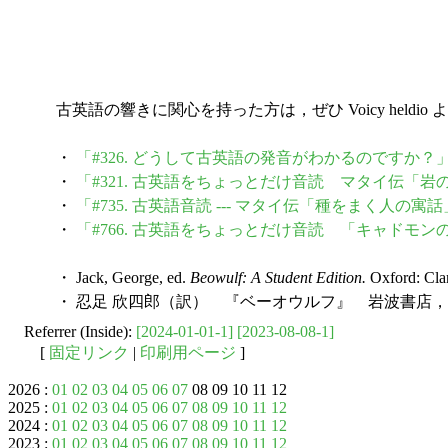
古英語の響きに関心を持った方は，ぜひ Voicy heldi
・
「#326. どうして古英語の発音がわかるのですか？
・
「#321. 古英語をちょっとだけ音読 マタイ伝「
・
「#735. 古英語音読 --- マタイ伝「種をまく人の
・
「#766. 古英語をちょっとだけ音読 「キャドモン
・ Jack, George, ed.
Beowulf: A Student Edition.
Oxford: Cla
・ 忍足 欣四郎（訳） 『ベーオウルフ』 岩波書店，1
Referrer (Inside):
[2024-01-01-1]
[2023-08-08-1]
[
固定リンク
|
印刷用ページ
]
2026 :
01
02
03
04
05
06
07
08 09 10 11 12
2025 :
01
02
03
04
05
06
07
08
09
10
11
12
2024 :
01
02
03
04
05
06
07
08
09
10
11
12
2023 :
01
02
03
04
05
06
07
08
09
10
11
12