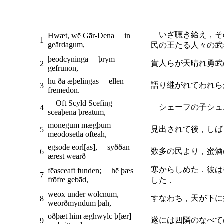
いざ聴き給え，そ
Hwæt, wē Gār-Dena in
1
geārdagum,
民の王たる人々の武
þēodcyninga þrym
貴人らが天晴れ勇武
2
gefrūnon,
hū ðā æþelingas ellen
語り継がれてわれら
3
fremedon.
Oft Scyld Scēfing
シェーフの子シュ
4
sceaþena þrēatum,
monegum mǣgþum
見出されて後，しば
5
meodosetla oftēah,
egsode eorl[as], syððan
数多の民より，蜜酒
6
ǣrest wearð
寒からしめた．彼は
fēasceaft funden; hē þæs
7
frōfre gebād,
した．
wēox under wolcnum,
すなわち，天が下に
8
weorðmyndum þāh,
oðþæt him ǣghwylc þ[ǣr]
遂には四隣のなべて
9