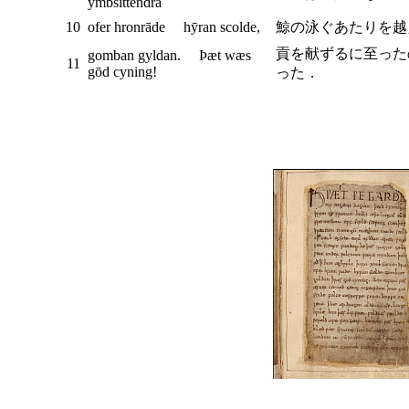
ymbsittendra
10
ofer hronrāde hȳran scolde,
鯨の泳ぐあたりを越
貢を献ずるに至った
gomban gyldan. Þæt wæs
11
gōd cyning!
った．