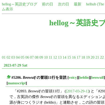
hellog～英語史ブログ
前の日
次の日
最新
helhub (Th
ム表示
hellog～英語史
01
02
03
04
05
06
07
08
09
10
11
12
13
14
15
16
17
18
19
20
21
22
2023-07-29 Sat
#5206.
Beowulf
の冒頭11行を音読
[
voicy
][
heldio
][
beowulf
]
■
[
manuscript
]
「#2893.
Beowulf
の冒頭11行」 (
[2017-03-29-1]
) と「#29
で，古英詩の傑作
Beowulf
の冒頭を異なるエディションより
源が身につくラジオ (heldio)」と連動させ，この詩の冒頭