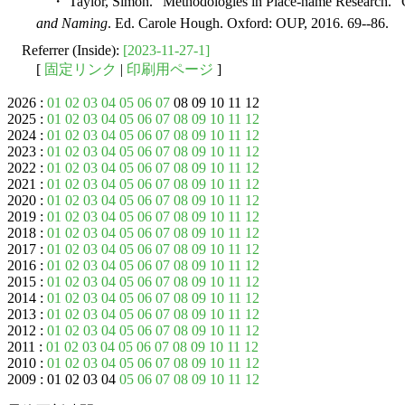
・ Taylor, Simon. "Methodologies in Place-name Research." 
and Naming
. Ed. Carole Hough. Oxford: OUP, 2016. 69--86.
Referrer (Inside):
[2023-11-27-1]
[
固定リンク
|
印刷用ページ
]
2026 :
01
02
03
04
05
06
07
08 09 10 11 12
2025 :
01
02
03
04
05
06
07
08
09
10
11
12
2024 :
01
02
03
04
05
06
07
08
09
10
11
12
2023 :
01
02
03
04
05
06
07
08
09
10
11
12
2022 :
01
02
03
04
05
06
07
08
09
10
11
12
2021 :
01
02
03
04
05
06
07
08
09
10
11
12
2020 :
01
02
03
04
05
06
07
08
09
10
11
12
2019 :
01
02
03
04
05
06
07
08
09
10
11
12
2018 :
01
02
03
04
05
06
07
08
09
10
11
12
2017 :
01
02
03
04
05
06
07
08
09
10
11
12
2016 :
01
02
03
04
05
06
07
08
09
10
11
12
2015 :
01
02
03
04
05
06
07
08
09
10
11
12
2014 :
01
02
03
04
05
06
07
08
09
10
11
12
2013 :
01
02
03
04
05
06
07
08
09
10
11
12
2012 :
01
02
03
04
05
06
07
08
09
10
11
12
2011 :
01
02
03
04
05
06
07
08
09
10
11
12
2010 :
01
02
03
04
05
06
07
08
09
10
11
12
2009 : 01 02 03 04
05
06
07
08
09
10
11
12