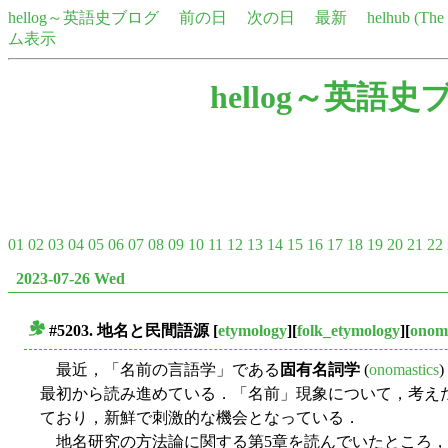
hellog～英語史ブログ
前の日
次の日
最新
helhub (Th
ム表示
hellog～英語史
01
02
03
04
05
06
07
08
09
10
11
12
13
14
15
16
17
18
19
20
21
22
2023-07-26 Wed
#5203. 地名と民間語源
[
etymology
][
folk_etymology
][
onoma
■
最近，「名前の言語学」である
固有名詞学
(
onomastics
最初から読み進めている．「名前」現象について，考え
ており，新鮮で刺激的な機会となっている．
地名研究の方法論に関する第5章を読んでいたところ，