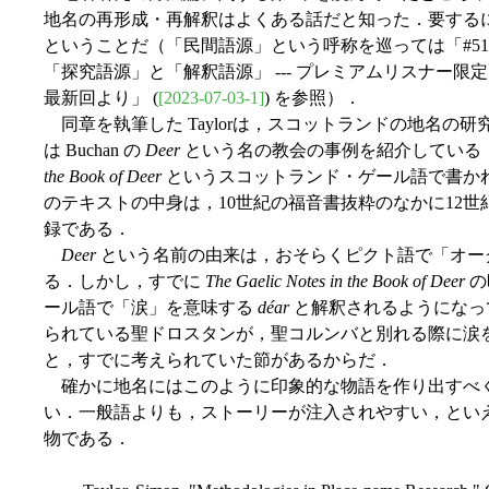
地名の再形成・再解釈はよくある話だと知った．要するに
ということだ（「民間語源」という呼称を巡っては「#51
「探究語源」と「解釈語源」 --- プレミアムリスナー限定配
最新回より」 (
[2023-07-03-1]
) を参照）．
同章を執筆した Taylorは，スコットランドの地名の研究者で
は Buchan の
Deer
という名の教会の事例を紹介している
the Book of Deer
というスコットランド・ゲール語で書か
のテキストの中身は，10世紀の福音書抜粋のなかに12
録である．
Deer
という名前の由来は，おそらくピクト語で「オーク
る．しかし，すでに
The Gaelic Notes in the Book of Deer
の
ール語で「涙」を意味する
déar
と解釈されるようになっ
られている聖ドロスタンが，聖コルンバと別れる際に涙
と，すでに考えられていた節があるからだ．
確かに地名にはこのように印象的な物語を作り出すべ
い．一般語よりも，ストーリーが注入されやすい，とい
物である．