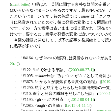
(
silent_letter
) と呼ばれ，英語に関する素朴な疑問の定番
はいろいろなパターンがあるのですが，最も多いのが，
たというパターンです．昔の英語では，
know
は「クノウ
りに発音されていたのが，後に発音の変化により問題の
です．その一方で綴字は古いままに据え置かれ，現在ま
けです．要するに，綴字が発音の変化に追いついていか
今回の話題と関連して，以下の記事を発展編として読
に黙字が多いです．
・ 「#4164. なぜ
know
の綴字には発音されない
k
があるの
20-1]
)
・ 「#122. /kn/ で始まる単語」 (
[2009-08-27-1]
)
・ 「#1095.
acknowledge
では <kn> が /kn/ として発音
・ 「#3675.
kn
から k が脱落する音変化の過程」 (
[2019
・ 「#1290. 黙字と黙字をもたらした音韻消失等の一覧」
・ 「#210. 綴字と発音の乖離をだしにした詩」 (
[2009-1
・ 「#1195. <gh> = /f/ の対応」 (
[2012-08-04-1]
)
・ 「#2085. <ough> の音価」 (
[2015-01-11-1]
)