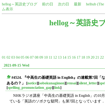
hellog～英語史ブログ
前の日
次の日
最新
helhub (Th
ム表示
hellog～英語史
01
02
03
04
05
06
07
08
09
10
11
12
13
14
15
16
17
18
19
20
21
22
2021-09-15 Wed
#4524. 『中高生の基礎英語 in English』の連載第7回「
■
あるの？」
[
notice
][
sobokunagimon
][
rensai
][
silent_letter
][
spe
[
spelling_pronunciation_gap
][
link
]
NHKラジオ講座「中高生の基礎英語 in English」
ている「英語のソボクな疑問」も第7回となっています