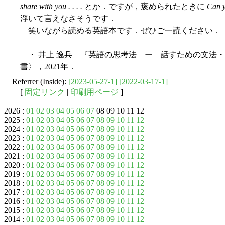
share with you . . . .
とか．ですが，褒められたときに
Can y
浮いて言えなさそうです．
笑いながら読める英語本です．ぜひご一読ください．
・ 井上 逸兵 『英語の思考法 ー 話すための文法
書〉，2021年．
Referrer (Inside):
[2023-05-27-1]
[2022-03-17-1]
[
固定リンク
|
印刷用ページ
]
2026 :
01
02
03
04
05
06
07
08 09 10 11 12
2025 :
01
02
03
04
05
06
07
08
09
10
11
12
2024 :
01
02
03
04
05
06
07
08
09
10
11
12
2023 :
01
02
03
04
05
06
07
08
09
10
11
12
2022 :
01
02
03
04
05
06
07
08
09
10
11
12
2021 :
01
02
03
04
05
06
07
08
09
10
11
12
2020 :
01
02
03
04
05
06
07
08
09
10
11
12
2019 :
01
02
03
04
05
06
07
08
09
10
11
12
2018 :
01
02
03
04
05
06
07
08
09
10
11
12
2017 :
01
02
03
04
05
06
07
08
09
10
11
12
2016 :
01
02
03
04
05
06
07
08
09
10
11
12
2015 :
01
02
03
04
05
06
07
08
09
10
11
12
2014 :
01
02
03
04
05
06
07
08
09
10
11
12