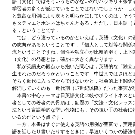
語（文化）ではそういうものがないのでハッキリ主張す
学習者の多くが感じていることではないでしょうか．し
と豊富な用例により次々と明らかにしていくのは，そう
もタテマエとホンネはちゃんとある．ただし，日本語（
る，ということです．
では，どう違っているのかといえば，英語（文化）の
の志向があるということです．「個人として対等な関係
流ということですね．個性や独立心が比較的弱く，上下
（文化）の発想とは，確かに大きく異なります．
私が英語史の観点から抱いた関心は，英語的な「独立
生まれたのだろうかということです．中世まではさほど
そらく近代に入ってからではないかと．社会的上下関係
解消していくのも，近代期（17世紀以降）だった事実が
本書の中心テーマは日英語文化比較やポライトネスと
者としての著者の真骨頂は，副題の「文法・文化レッス
法という言語学的な堅い代物にも，その担い手の社会に
いるのだという点です．
一方，本書はすぐに使える英語の用例が豊富で，実用
語を話したり書いたりするときに，早速いくつかの語法