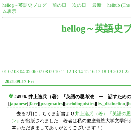
hellog～英語史ブログ
前の日
次の日
最新
helhub (Th
ム表示
hellog～英語史
01
02
03
04
05
06
07
08
09
10
11
12
13
14
15
16
17
18
19
20
21
22
2021-09-17 Fri
#4526. 井上逸兵（著）『英語の思考法 ー 話すた
■
[
japanese
][
face
][
pragmatics
][
sociolinguistics
][
t/v_distinction
][
h
去る7月に，ちくま新書より
井上逸兵（著）『英語の思
ン』
が出版されました．著者は私の慶應義塾大学文学部
本いただきましてありがとうございます！）．