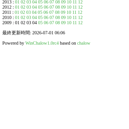
2013 :
01
02
03
04
05
06
07
08
09
10
11
12
2012 :
01
02
03
04
05
06
07
08
09
10
11
12
2011 :
01
02
03
04
05
06
07
08
09
10
11
12
2010 :
01
02
03
04
05
06
07
08
09
10
11
12
2009 : 01 02 03 04
05
06
07
08
09
10
11
12
最終更新時間: 2026-07-01 06:06
Powered by
WinChalow1.0rc4
based on
chalow