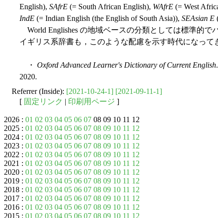
English),
SAfrE
(= South African English),
WAfrE
(= West Afric
IndE
(= Indian English (the English of South Asia)),
SEAsian E
(
World Englishes の地域ベースの分類としては標
イギリス系辞書も，このような配慮を示す時代になって
・
Oxford Advanced Learner's Dictionary of Current English
2020.
Referrer (Inside):
[2021-10-24-1]
[2021-09-11-1]
[
固定リンク
|
印刷用ページ
]
2026 :
01
02
03
04
05
06
07
08 09 10 11 12
2025 :
01
02
03
04
05
06
07
08
09
10
11
12
2024 :
01
02
03
04
05
06
07
08
09
10
11
12
2023 :
01
02
03
04
05
06
07
08
09
10
11
12
2022 :
01
02
03
04
05
06
07
08
09
10
11
12
2021 :
01
02
03
04
05
06
07
08
09
10
11
12
2020 :
01
02
03
04
05
06
07
08
09
10
11
12
2019 :
01
02
03
04
05
06
07
08
09
10
11
12
2018 :
01
02
03
04
05
06
07
08
09
10
11
12
2017 :
01
02
03
04
05
06
07
08
09
10
11
12
2016 :
01
02
03
04
05
06
07
08
09
10
11
12
2015 :
01
02
03
04
05
06
07
08
09
10
11
12