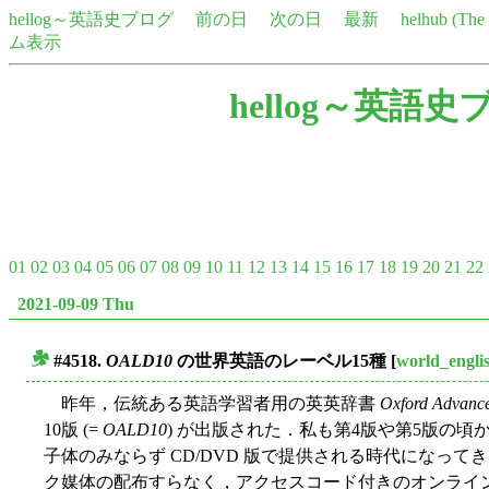
hellog～英語史ブログ
前の日
次の日
最新
helhub (Th
ム表示
hellog～英語史
01
02
03
04
05
06
07
08
09
10
11
12
13
14
15
16
17
18
19
20
21
22
2021-09-09 Thu
#4518.
OALD10
の世界英語のレーベル15種
[
world_engli
■
昨年，伝統ある英語学習者用の英英辞書
Oxford Advance
10版 (=
OALD10
) が出版された．私も第4版や第5版の
子体のみならず CD/DVD 版で提供される時代になって
ク媒体の配布すらなく，アクセスコード付きのオンライ