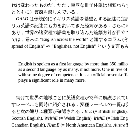
代は変わったものだ．ただ，重厚な冊子体版は相変わら
とともに）質感を楽しんでいる．
OALD
は伝統的にイギリス英語を基盤とする記述に定
リカ英語の記述にも力を割いてきた経緯がある．さらに昨今は Wo
あり，世界の諸変種の語彙を取り込んだ編纂方針が目立つ
では，巻末に "English across the world" と題す
spread of English" や "Englishes, not Engli
English is spoken as a first language by more than 350 milli
as a second language by as many, if not more. One in five of
with some degree of competence. It is an official or semi-offi
plays a significant role in many more.
続けて世界の地域ごとに英語変種が簡単に解説されて
すレーベルも同時に紹介される．変種レーベルの一覧は
ると次の通り15種類が確認される．
BrE
(= British English)
Scottish English),
WelshE
(= Welsh English),
IrishE
(= Irish Eng
Canadian English),
NAmE
(= North American English),
Austral