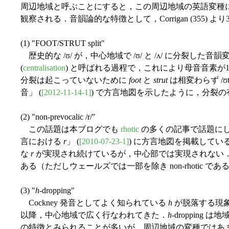
周辺地域と呼ぶことにすると，この周辺地域の英語変種にはしばしば古
観察される．音韻論的な特徴として，Corrigan (355)
(1) "FOOT/STRUT split"
歴史的な /ʊ/ が，中心地域で /ʊ/ と /ʌ/ に分裂した
(
centralisation
) と呼ばれる過程で，これにより母音音素
分裂は起こっていないために
foot
と
strut
は相変わらず /ʊt
音」 (
[2012-11-14-1]
) で方言地図を示したように，分裂
(2) "non-prevocalic /r/"
この話題は本ブログでも
rhotic
の多くの記事で話題にして
言における
r
」 (
[2010-07-23-1]
) に方言地図を掲載して
な
r
が実現され続けているが，中心部では実現されない．スコ
ある（ただしウェールズでは一部を除き non-rhotic であ
(3) "
h
-dropping"
Cockney 発音としてよく知られている
h
が脱落する現象．
以降，中心地域で広く行なわれてきた．
h
-droppin
の特徴とみられることが多いが，周辺地域の変種ではあ