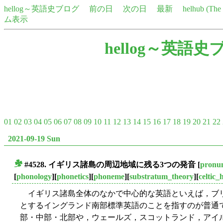
hellog～英語史ブログ
前の日
次の日
最新
helhub (Th
ム表示
hellog～英語史
01
02
03
04
05
06
07
08
09
10
11
12
13
14
15
16
17
18
19
20
21
22
2021-09-19 Sun
#4528. イギリス諸島の周辺地域に残る3つの発音
[
pronun
■
[
phonology
][
phonetics
][
phoneme
][
substratum_theory
][
celtic_
イギリス諸島全体のなかで中心的な英語といえば，ブ
とするイングランド南部標準英語のことを指すのが普通
部・中部・北部や，ウェールズ，スコットランド，アイ