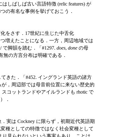
い言語特徴 (relic features) が
 より3つの有名な事例を挙げておこう．
音韻変化をさす．17世紀に生じた中舌化
が1つ増えたことになる．一方，周辺地域では
/ で脚韻を踏む．「#1297.
does
,
done
の母
の有無の方言分布は明確である．
きた．「#452. イングランド英語の諸方
いるが，周辺部では母音前位置に来ない歴史的
ットランドやアイルランドも rhotic で
る）．
実は Cockney に限らず，初期近代英語期
g は地域変種としての特徴ではなく社会変種として
まり見られないという事実もあり，ことは