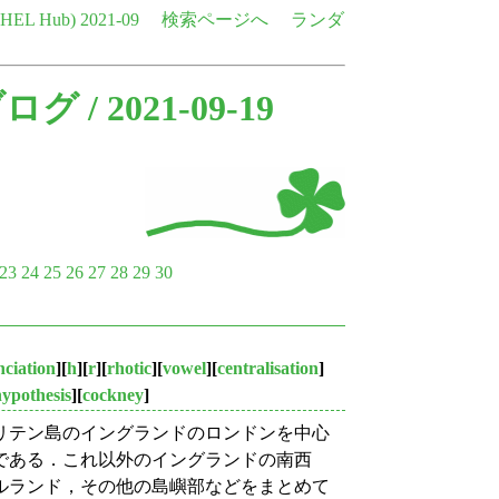
e HEL Hub)
2021-09
検索ページへ
ランダ
ブログ
/ 2021-09-19
23
24
25
26
27
28
29
30
ciation
][
h
][
r
][
rhotic
][
vowel
][
centralisation
]
hypothesis
][
cockney
]
リテン島のイングランドのロンドンを中心
である．これ以外のイングランドの南西
ルランド，その他の島嶼部などをまとめて