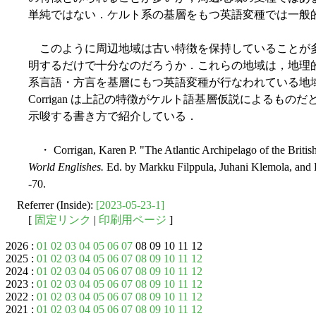
単純ではない．ケルト系の基層をもつ英語変種では一般
このように周辺地域は古い特徴を保持していることが
明するだけで十分なのだろうか．これらの地域は，地理
系言語・方言を基層にもつ英語変種が行なわれている地
Corrigan は上記の特徴がケルト語基層仮説によるも
示唆する書き方で紹介している．
・ Corrigan, Karen P. "The Atlantic Archipelago of the British
World Englishes.
Ed. by Markku Filppula, Juhani Klemola, and
-70.
Referrer (Inside):
[2023-05-23-1]
[
固定リンク
|
印刷用ページ
]
2026 :
01
02
03
04
05
06
07
08 09 10 11 12
2025 :
01
02
03
04
05
06
07
08
09
10
11
12
2024 :
01
02
03
04
05
06
07
08
09
10
11
12
2023 :
01
02
03
04
05
06
07
08
09
10
11
12
2022 :
01
02
03
04
05
06
07
08
09
10
11
12
2021 :
01
02
03
04
05
06
07
08
09
10
11
12