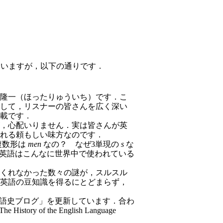
ていますが，以下の通りです．
隆一（ほったりゅういち）です．こ
して，リスナーの皆さんを広く深い
載です．
，心配いりません．実は皆さんが英
れる頼もしい味方なのです．
複数形は
men
なの？ なぜ3単現の
s
な
英語はこんなに世界中で使われている
くれなかった数々の謎が，スルスル
英語の豆知識を得るにとどまらず，
?英語史ブログ」を更新しています．合わ
y of the English Language