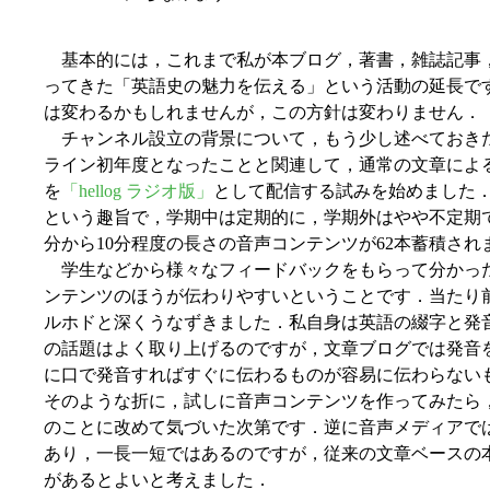
基本的には，これまで私が本ブログ，著書，雑誌記事
ってきた「英語史の魅力を伝える」という活動の延長で
は変わるかもしれませんが，この方針は変わりません．
チャンネル設立の背景について，もう少し述べておき
ライン初年度となったことと関連して，通常の文章によ
を
「hellog ラジオ版」
として配信する試みを始めました
という趣旨で，学期中は定期的に，学期外はやや不定期
分から10分程度の長さの音声コンテンツが62本蓄積され
学生などから様々なフィードバックをもらって分かっ
ンテンツのほうが伝わりやすいということです．当たり
ルホドと深くうなずきました．私自身は英語の綴字と発
の話題はよく取り上げるのですが，文章ブログでは発音
に口で発音すればすぐに伝わるものが容易に伝わらない
そのような折に，試しに音声コンテンツを作ってみたら
のことに改めて気づいた次第です．逆に音声メディアで
あり，一長一短ではあるのですが，従来の文章ベースの
があるとよいと考えました．