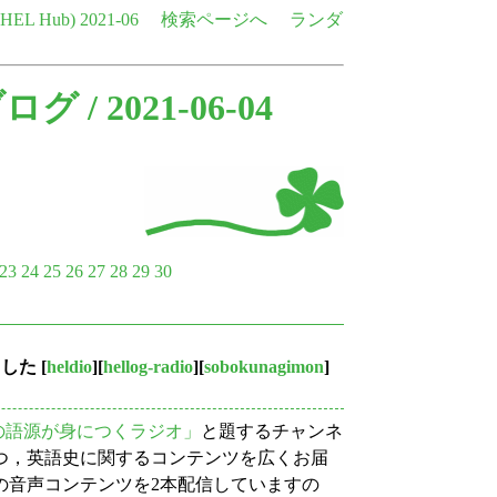
e HEL Hub)
2021-06
検索ページへ
ランダ
ブログ
/ 2021-06-04
23
24
25
26
27
28
29
30
ました
[
heldio
][
hellog-radio
][
sobokunagimon
]
の語源が身につくラジオ」
と題するチャンネ
つ，英語史に関するコンテンツを広くお届
の音声コンテンツを2本配信していますの