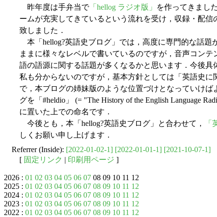
昨年度は手弁当で
「hellog ラジオ版」
を作ってきまし
ームが充実してきているという流れを受け，収録・配信
致しました．
本「hellog?英語史ブログ」では，高度に専門的な話
ままに様々なレベルで書いているのですが，音声コンテ
語の語源に関する話題が多くなるかと思います．今後具
私も分からないのですが，基本方針としては「英語史に
で，本ブログの姉妹版のような位置づけとなっていけば
グを「#heldio」 (= "The History of the English L
に置いた上での命名です．
今後とも，本「hellog?英語史ブログ」と合わせて，
「
しくお願い申し上げます．
Referrer (Inside):
[2022-01-02-1]
[2022-01-01-1]
[2021-10-07-1]
[
固定リンク
|
印刷用ページ
]
2026 :
01
02
03
04
05
06
07
08 09 10 11 12
2025 :
01
02
03
04
05
06
07
08
09
10
11
12
2024 :
01
02
03
04
05
06
07
08
09
10
11
12
2023 :
01
02
03
04
05
06
07
08
09
10
11
12
2022 :
01
02
03
04
05
06
07
08
09
10
11
12