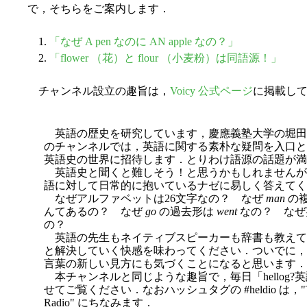
で，そちらをご案内します．
1.
「なぜ A pen なのに AN apple なの？」
2.
「flower （花）と flour （小麦粉）は同語源！」
チャンネル設立の趣旨は，
Voicy 公式ページ
に掲載し
英語の歴史を研究しています，慶應義塾大学の堀田
のチャンネルでは，英語に関する素朴な疑問を入口と
英語史の世界に招待します．とりわけ語源の話題が満
英語史と聞くと難しそう！と思うかもしれませんが
語に対して日常的に抱いているナゼに易しく答えてく
なぜアルファベットは26文字なの？ なぜ
man
の
んてあるの？ なぜ
go
の過去形は
went
なの？ なぜ
の？
英語の先生もネイティブスピーカーも辞書も教えて
と解決していく快感を味わってください．ついでに，
言葉の新しい見方にも気づくことになると思います．
本チャンネルと同じような趣旨で，毎日「hellog
せてご覧ください．なおハッシュタグの #heldio は，"The Histor
Radio" にちなみます．