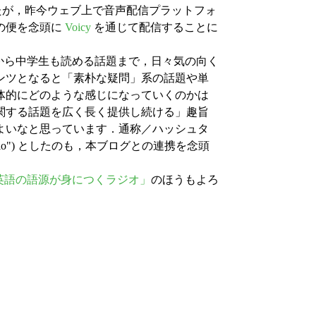
たが，昨今ウェブ上で音声配信プラットフォ
の便を念頭に
Voicy
を通じて配信することに
題から中学生も読める話題まで，日々気の向く
ンツとなると「素朴な疑問」系の話題や単
体的にどのような感じになっていくのかは
関する話題を広く長く提供し続ける」趣旨
よいなと思っています．通称／ハッシュタ
anguage Radio") としたのも，本ブログとの連携を念頭
英語の語源が身につくラジオ」
のほうもよろ