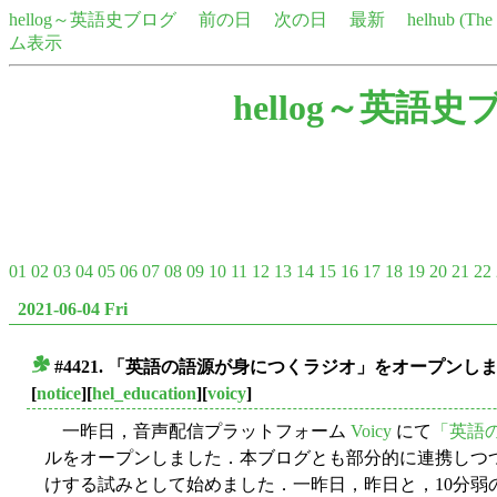
hellog～英語史ブログ
前の日
次の日
最新
helhub (Th
ム表示
hellog～英語史
01
02
03
04
05
06
07
08
09
10
11
12
13
14
15
16
17
18
19
20
21
22
2021-06-04 Fri
#4421. 「英語の語源が身につくラジオ」をオープンし
■
[
notice
][
hel_education
][
voicy
]
一昨日，音声配信プラットフォーム
Voicy
にて
「英語
ルをオープンしました．本ブログとも部分的に連携しつ
けする試みとして始めました．一昨日，昨日と，10分弱