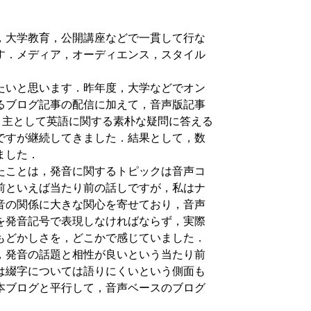
，大学教育，公開講座などで一貫して行な
す．メディア，オーディエンス，スタイル
たいと思います．昨年度，大学などでオン
るブログ記事の配信に加えて，音声版記事
．主として英語に関する素朴な疑問に答える
ですが継続してきました．結果として，数
ました．
たことは，発音に関するトピックは音声コ
前といえば当たり前の話しですが，私はナ
音の関係に大きな関心を寄せており，音声
を発音記号で表現しなければならず，実際
もどかしさを，どこかで感じていました．
，発音の話題と相性が良いという当たり前
は綴字については語りにくいという側面も
本ブログと平行して，音声ベースのブログ