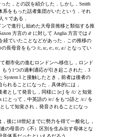
なった，との説を紹介した．しかし，Smith
った母音体系をもった話者集団がいたという．それ
出身の人々である．
てロンドンで進行し始めた大母音推移と類似する推
xon 方言の
ǣ
に対して Anglia 方言では
ē
raising) を経ていたことなどがあった．この推移の
もつ /iː, uː, eː, oː, aː/ となってい
ばにかけて都市化の進むロンドンへ移住し，ロンド
きに，もう1つの過剰適応が引き起こされた．3
た System I と接触したとき，前者は後者の
迫られることになった．具体的には，
覚して後者として発音し，同様に [eː̝] を /iː/ と知覚
とって，中英語の /eː/ をもつ語と /ɛː/ を
/ として知覚され，発音されることになっ
体系は，実は，後に18世紀までに勢力を得て一般化し，
連の母音の（不）区別を生み出す母体とな
母音体系だったといえるだろう．