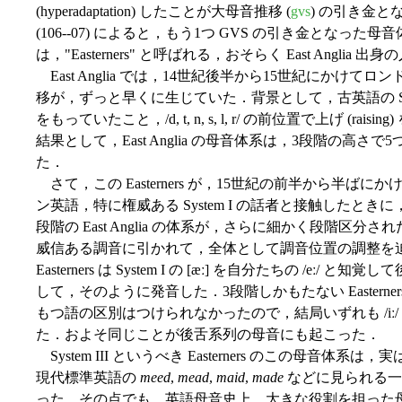
(hyperadaptation) したことが大母音推移 (
gvs
) の引き金と
(106--07) によると，もう1つ GVS の引き金とな
は，"Easterners" と呼ばれる，おそらく East Anglia 
East Anglia では，14世紀後半から15世紀にかけ
移が，ずっと早くに生じていた．背景として，古英語の Sa
をもっていたこと，/d, t, n, s, l, r/ の前位置で上げ (
結果として，East Anglia の母音体系は，3段階の高さで5つの長母音を
た．
さて，この Easterners が，15世紀の前半から半
ン英語，特に権威ある System I の話者と接触したと
段階の East Anglia の体系が，さらに細かく段階区分され
威信ある調音に引かれて，全体として調音位置の調整を
Easterners は System I の [æː] を自分たちの /eː/ と知
して，そのように発音した．3段階しかもたない Easterners に
もつ語の区別はつけられなかったので，結局いずれも /iː
た．およそ同じことが後舌系列の母音にも起こった．
System III というべき Easterners のこの母音
現代標準英語の
meed
,
mead
,
maid
,
made
などに見られる一
った．その点でも，英語母音史上，大きな役割を担った