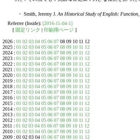
・ Smith, Jeremy J.
An Historical Study of English: Functio
Referrer (Inside):
[2016-11-04-1]
[
固定リンク
|
印刷用ページ
]
2026 :
01
02
03
04
05
06
07
08 09 10 11 12
2025 :
01
02
03
04
05
06
07
08
09
10
11
12
2024 :
01
02
03
04
05
06
07
08
09
10
11
12
2023 :
01
02
03
04
05
06
07
08
09
10
11
12
2022 :
01
02
03
04
05
06
07
08
09
10
11
12
2021 :
01
02
03
04
05
06
07
08
09
10
11
12
2020 :
01
02
03
04
05
06
07
08
09
10
11
12
2019 :
01
02
03
04
05
06
07
08
09
10
11
12
2018 :
01
02
03
04
05
06
07
08
09
10
11
12
2017 :
01
02
03
04
05
06
07
08
09
10
11
12
2016 :
01
02
03
04
05
06
07
08
09
10
11
12
2015 :
01
02
03
04
05
06
07
08
09
10
11
12
2014 :
01
02
03
04
05
06
07
08
09
10
11
12
2013 :
01
02
03
04
05
06
07
08
09
10
11
12
2012 :
01
02
03
04
05
06
07
08
09
10
11
12
2011 :
01
02
03
04
05
06
07
08
09
10
11
12
2010 :
01
02
03
04
05
06
07
08
09
10
11
12
2009 : 01 02 03 04
05
06
07
08
09
10
11
12