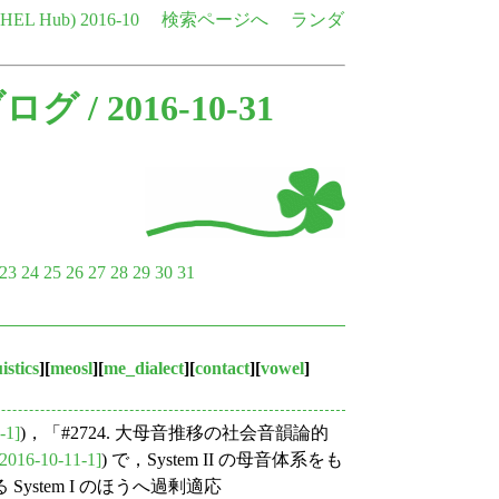
e HEL Hub)
2016-10
検索ページへ
ランダ
ブログ
/ 2016-10-31
23
24
25
26
27
28
29
30
31
istics
][
meosl
][
me_dialect
][
contact
][
vowel
]
-1]
)，「#2724. 大母音推移の社会音韻論的
[2016-10-11-1]
) で，System II の母音体系をも
stem I のほうへ過剰適応