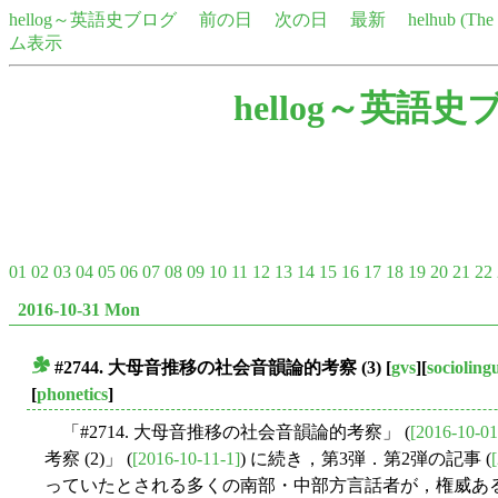
hellog～英語史ブログ
前の日
次の日
最新
helhub (Th
ム表示
hellog～英語史
01
02
03
04
05
06
07
08
09
10
11
12
13
14
15
16
17
18
19
20
21
22
2016-10-31 Mon
#2744. 大母音推移の社会音韻論的考察 (3)
[
gvs
][
sociolingu
■
[
phonetics
]
「#2714. 大母音推移の社会音韻論的考察」 (
[2016-10-01
考察 (2)」 (
[2016-10-11-1]
) に続き，第3弾．第2弾の記事 (
っていたとされる多くの南部・中部方言話者が，権威ある Sy