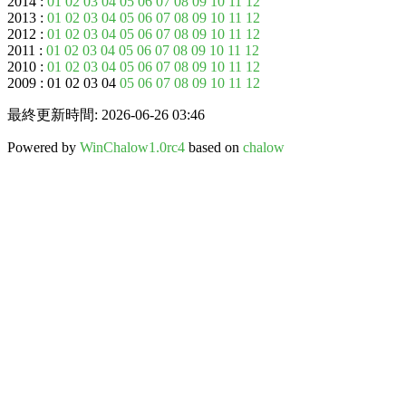
2014 :
01
02
03
04
05
06
07
08
09
10
11
12
2013 :
01
02
03
04
05
06
07
08
09
10
11
12
2012 :
01
02
03
04
05
06
07
08
09
10
11
12
2011 :
01
02
03
04
05
06
07
08
09
10
11
12
2010 :
01
02
03
04
05
06
07
08
09
10
11
12
2009 : 01 02 03 04
05
06
07
08
09
10
11
12
最終更新時間: 2026-06-26 03:46
Powered by
WinChalow1.0rc4
based on
chalow