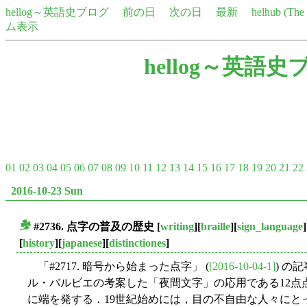
hellog～英語史ブログ
前の日
次の日
最新
helhub (Th
ム表示
hellog～英語史
01
02
03
04
05
06
07
08
09
10
11
12
13
14
15
16
17
18
19
20
21
22
2016-10-23 Sun
#2736. 点字の普及の歴史
[
writing
][
braille
][
sign_language
]
■
[
history
][
japanese
][
distinctiones
]
「#2717. 暗号から始まった点字」 (
[2016-10-04-1]
) の
ル・バルビエの考案した「夜間文字」の応用である12点
に端を発する．19世紀始めには，目の不自由な人々にと