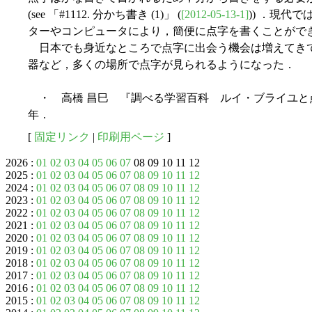
(see 「#1112. 分かち書き (1)」 (
[2012-05-13-1]
)) ．現代
ターやコンピュータにより，簡便に点字を書くことがで
日本でも身近なところで点字に出会う機会は増えてき
器など，多くの場所で点字が見られるようになった．
・ 高橋 昌巳 『調べる学習百科 ルイ・ブライユと点
年．
[
固定リンク
|
印刷用ページ
]
2026 :
01
02
03
04
05
06
07
08 09 10 11 12
2025 :
01
02
03
04
05
06
07
08
09
10
11
12
2024 :
01
02
03
04
05
06
07
08
09
10
11
12
2023 :
01
02
03
04
05
06
07
08
09
10
11
12
2022 :
01
02
03
04
05
06
07
08
09
10
11
12
2021 :
01
02
03
04
05
06
07
08
09
10
11
12
2020 :
01
02
03
04
05
06
07
08
09
10
11
12
2019 :
01
02
03
04
05
06
07
08
09
10
11
12
2018 :
01
02
03
04
05
06
07
08
09
10
11
12
2017 :
01
02
03
04
05
06
07
08
09
10
11
12
2016 :
01
02
03
04
05
06
07
08
09
10
11
12
2015 :
01
02
03
04
05
06
07
08
09
10
11
12