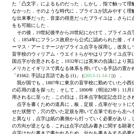
た「凸文字」によるものだった．しかし，指で触って理
なかった．そのような時代に，ブライユが読みやすく理
な出来事だった．音楽の得意だったブライユは，さらに
をも可能にした．
その後，19世紀後半から20世紀にかけて，ブライユ点
く．1854年にフランス政府から公式に認められた後，
ーマス・アーミテージがブライユ点字を採用し，改良し
盲学校のウィリアム・ウエイトらがやはりブライユ点字に
国点字が合意されると，1932年には英米の合議により
メリカとイギリスで異なる体系を用いている手話の置かれ
「#1662. 手話は言語である (1)」 (
[2013-11-14-1]
)）．
我が国でも，1887年に東京の盲学校に勤めていた小西
の応用の道を探った．そして，1890年（明治23年）11
用されるに至った．この日は，日本点字制定記念日とさ
点字を書くための道具に，板，定規，点筆がセットに
せた状態で，穴の空いた定規を用いて点筆で右から左へ
と異なり，点字は紙の裏側から打っていく必要があり，
の方向が逆となる．これは点字の読み書きに関する顕著
点字はかな書きで書かれるため，分かち書きをする必要