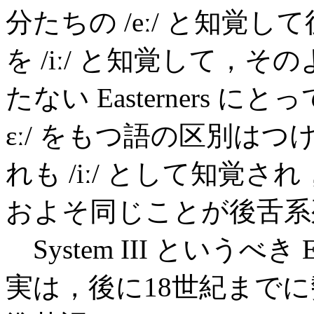
分たちの /eː/ と知覚して
を /iː/ と知覚して，
たない Easterners にと
ɛː/ をもつ語の区別は
れも /iː/ として知覚
およそ同じことが後舌系
System III というべき 
実は，後に18世紀まで