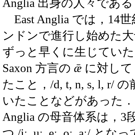
Anglia 出身の人々であ
East Anglia では
ンドンで進行し始めた大
ずっと早くに生じていた
Saxon 方言の
ǣ
に対して A
たこと，/d, t, n, s, l, 
いたことなどがあった．こ
Anglia の母音体系は
つ /iː, uː, eː, oː, aː/