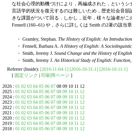
な社会心理的動機づけにより，再編成された，というシ
言語学的状況を復元するのは難しいため，歴史社会音韻
きな課題がついて回る．しかし，近年，様々な論者がこ
Fennell (160--61) や，さらに詳しくは Smith の2著
・ Gramley, Stephan.
The History of English: An Introduction
・ Fennell, Barbara A.
A History of English: A Sociolinguist
・ Smith, Jeremy J.
Sound Change and the History of English
・ Smith, Jeremy J.
An Historical Study of English: Functio
Referrer (Inside):
[2016-11-04-1]
[2016-10-31-1]
[2016-10-11-1]
[
固定リンク
|
印刷用ページ
]
2026 :
01
02
03
04
05
06
07
08 09 10 11 12
2025 :
01
02
03
04
05
06
07
08
09
10
11
12
2024 :
01
02
03
04
05
06
07
08
09
10
11
12
2023 :
01
02
03
04
05
06
07
08
09
10
11
12
2022 :
01
02
03
04
05
06
07
08
09
10
11
12
2021 :
01
02
03
04
05
06
07
08
09
10
11
12
2020 :
01
02
03
04
05
06
07
08
09
10
11
12
2019 :
01
02
03
04
05
06
07
08
09
10
11
12
2018 :
01
02
03
04
05
06
07
08
09
10
11
12