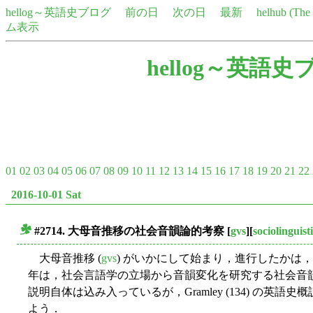
hellog～英語史ブログ
前の日
次の日
最新
helhub (Th
ム表示
hellog～英語史
01
02
03
04
05
06
07
08
09
10
11
12
13
14
15
16
17
18
19
20
21
22
2016-10-01 Sat
#2714. 大母音推移の社会音韻論的考察
[
gvs
][
sociolinguist
■
大母音推移 (
gvs
) がいかにして始まり，進行したかは
年は，社会言語学の立場から音韻変化を研究する社会音
説明自体は込み入っているが，Gramley (134) の英
よう．