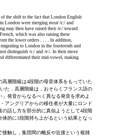
 of the shift to the fact that London English
ses in London were merging
meat
/ɛː/ and
ing may then have raised their /eː/ toward
f French, which was also raising these
om the lower orders . . . . In addition,
migrating to London in the fourteenth and
ot distinguish /ɛː/ and /eː/. In their move
d differentiated their mid-vowel, making
高層階級は4段階の母音体系をもっていた
ていた．高層階級は，おそらくフランス語の
い」発音からなるべく異なる発音を求めよ
ト・アングリアからの移住者が大量にロンド
級の話し方を部分的に真似ようとして4段階
全体的に1段階持ち上がるという結果となっ
で接触し，集団間の離反や近接という複雑