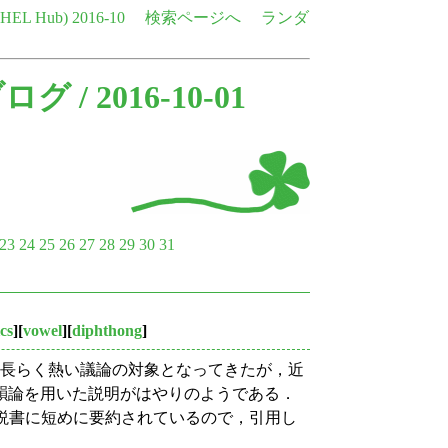
e HEL Hub)
2016-10
検索ページへ
ランダ
ブログ
/ 2016-10-01
23
24
25
26
27
28
29
30
31
ics
][
vowel
][
diphthong
]
，長らく熱い議論の対象となってきたが，近
韻論を用いた説明がはやりのようである．
語史概説書に短めに要約されているので，引用し