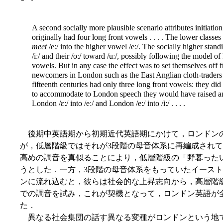
A second socially more plausible scenario attributes initiation
originally had four long front vowels . . . . The lower clas
meet
/eː/ into the higher vowel /eː/. The socially higher stand
/iː/ and their /oː/ toward /uː/, possibly following the model o
vowels. But in any case the effect was to set themselves off fr
newcomers in London such as the East Anglian cloth-traders 
fifteenth centuries had only three long front vowels: they did n
to accommodate to London speech they would have raised an
London /ɛː/ into /eː/ and London /eː/ into /iː/ . . . .
後期中英語期から初期近代英語期にかけて，ロンドンの
が，低層階級ではそれが3段階の母音体系に再編成され
高めの調音を真似ることにより，低層階級の「野暮った
うとした．一方，3段階の母音体系をもっていたイース
ンに流れ込むと，彼らは社会的な上昇志向から，高層階
での調音を試み，これが契機となって，ロンドン英語が
た．
異なる社会集団の話す異なる変種がロンドンという地