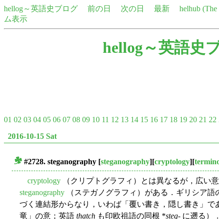
hellog～英語史ブログ
前の日
次の日
最新
helhub (Th
ム表示
hellog～英語史
01
02
03
04
05
06
07
08
09
10
11
12
13
14
15
16
17
18
19
20
21
22
2016-10-15 Sat
#2728. steganography
[
steganography
][
cryptology
][
termin
■
cryptology
（クリプトグラフィ）とは異なるが，広い意
steganography
（ステガノグラフィ）がある．ギリシア語
づく連結形からなり，いわば「覆い書き，隠し書き」である 
竜」の意；英語
thatch
も印欧祖語の同根 *
steg-
に遡る）