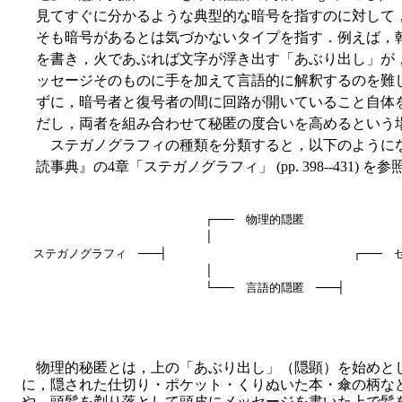
見てすぐに分かるような典型的な暗号を指すのに対して
そも暗号があるとは気づかないタイプを指す．例えば，
を書き，火であぶれば文字が浮き出す「あぶり出し」が
ッセージそのものに手を加えて言語的に解釈するのを難
ずに，暗号者と復号者の間に回路が開いていること自体
だし，両者を組み合わせて秘匿の度合いを高めるという
ステガノグラフィの種類を分類すると，以下のように
読事典』の4章「ステガノグラフィ」 (pp. 398--431) を
　                        ┌───　物理的隠匿

　                        │

　ステガノグラフィ　───┤                          ┌───　
　                        │                          │
　                        └───　言語的隠匿　───┤

　                                                    
物理的秘匿とは，上の「あぶり出し」（隠顕）を始めと
に，隠された仕切り・ポケット・くりぬいた本・傘の柄な
や，頭髪を剃り落として頭皮にメッセージを書いた上で髪