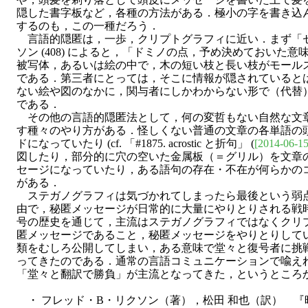
隠した書字板など，各種の方法がある．極小の字を書き込
するのも，この一種だろう．
言語的隠匿は，一歩，クリプトグラフィに近い．まず「
ソン (408) によると，「ドミノの点，予め決めておいた
被写体，あるいは絵の中で，木の短い枝と長い枝がモール
である．第三者にとっては，そこに情報が隠されていると
ない絵や図のなかに，関与者にしかわからない形で（代替
である．
その他の言語的隠匿法として，何の変哲もない自然な文
す種々のやり方がある．怪しくない普通の文章の各単語の
ドになっていたり (cf. 「#1875. acrostic と折句」 (
[2014-06-15
図したり，部分的に穴の空いた金属板（＝グリル）を文章
セージになっていたり，ある語句の存在・不在が何らかの
がある．
ステガノグラフィは気づかれてしまったら最後という弱
由で，秘匿メッセージが日常的に大量にやりとりされる戦
号の歴史を通じて，主流はステガノグラフィではなくクリ
匿メッセージであること，秘匿メッセージをやりとりして
類をむしろ公開してしまい，ある意味で堂々と復号者に挑
ってきたのである．通常の言語コミュニケーションで喩え
「堂々と翻訳で勝負」が主流となってきた，というところ
・ フレッド・B・リクソン（著），松田 和也（訳） 『暗