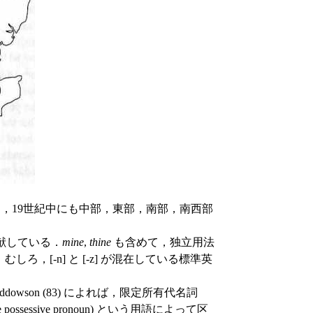
られており，19世紀中にも中部，東部，南部，南西部
献している．
mine
,
thine
も含めて，独立用法
ろ，[-n] と [-z] が混在している標準英
ddowson (83) によれば，限定所有代名詞
ative possessive pronoun) という用語によって区