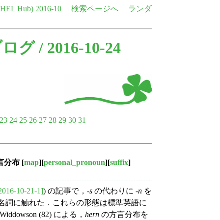
e HEL Hub)
2016-10
検索ページへ
ランダ
ブログ
/ 2016-10-24
23
24
25
26
27
28
29
30
31
言分布
[
map
][
personal_pronoun
][
suffix
]
2016-10-21-1]
) の記事で，-
s
の代わりに -
n
を
名詞に触れた．これらの形態は標準英語に
owson (82) による，
hern
の方言分布を