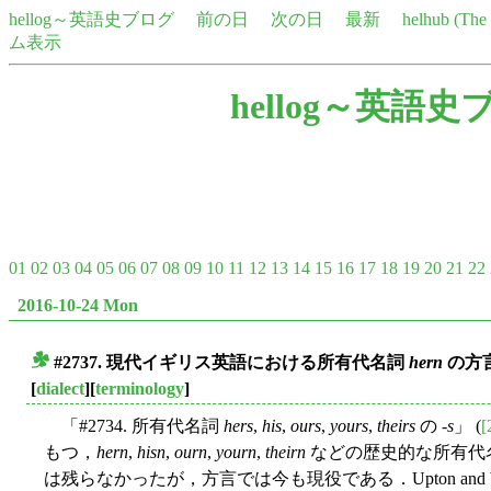
hellog～英語史ブログ
前の日
次の日
最新
helhub (Th
ム表示
hellog～英語史
01
02
03
04
05
06
07
08
09
10
11
12
13
14
15
16
17
18
19
20
21
22
2016-10-24 Mon
#2737. 現代イギリス英語における所有代名詞
hern
の方
■
[
dialect
][
terminology
]
「#2734. 所有代名詞
hers
,
his
,
ours
,
yours
,
theirs
の -
s
」 (
[
もつ，
hern
,
hisn
,
ourn
,
yourn
,
theirn
などの歴史的な所有代
は残らなかったが，方言では今も現役である．Upton and Widd