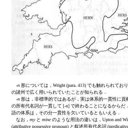
-
n
形については，Wright (para. 413) でも触れ
の諸州で広く用いられていたことが知られる．
-
n
形は，非標準的ではあるが，実は体系的一貫性に貢
の所有代名詞が一貫して [-n] で終わることになるからだ．むし
語の体系は，その分一貫性を欠いているともいえる．
なお，
my
と
mine
のような用法の違いは，Upton and Wi
(attributive possessive pronoun) と叙述所有代名詞 (predic