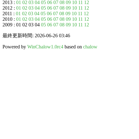
2013 :
01
02
03
04
05
06
07
08
09
10
11
12
2012 :
01
02
03
04
05
06
07
08
09
10
11
12
2011 :
01
02
03
04
05
06
07
08
09
10
11
12
2010 :
01
02
03
04
05
06
07
08
09
10
11
12
2009 : 01 02 03 04
05
06
07
08
09
10
11
12
最終更新時間: 2026-06-26 03:46
Powered by
WinChalow1.0rc4
based on
chalow