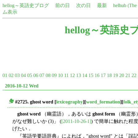
hellog～英語史ブログ
前の日
次の日
最新
helhub (Th
ム表示
hellog～英語史
01
02
03
04
05
06
07
08
09
10
11
12
13
14
15
16
17
18
19
20
21
22
2016-10-12 Wed
#2725.
ghost word
[
lexicography
][
word_formation
][
folk_e
■
ghost word
（幽霊語），あるいは
ghost form
（幽霊形）
がなぜ難しいか (3)」 (
[2011-10-26-1]
) で簡単に触れた
げたい．
『英語学要語辞典』によれば，"ghost word" とは