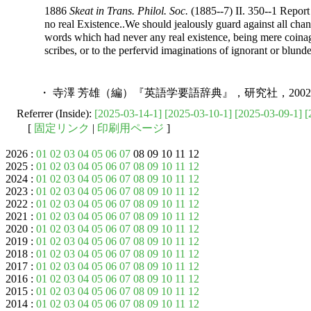
1886
Skeat in Trans. Philol. Soc.
(1885--7) II. 350--1 Repor
no real Existence..We should jealously guard against all cha
words which had never any real existence, being mere coinage
scribes, or to the perfervid imaginations of ignorant or blunde
・ 寺澤 芳雄（編）『英語学要語辞典』，研究社，2002年．
Referrer (Inside):
[2025-03-14-1]
[2025-03-10-1]
[2025-03-09-1]
[
[
固定リンク
|
印刷用ページ
]
2026 :
01
02
03
04
05
06
07
08 09 10 11 12
2025 :
01
02
03
04
05
06
07
08
09
10
11
12
2024 :
01
02
03
04
05
06
07
08
09
10
11
12
2023 :
01
02
03
04
05
06
07
08
09
10
11
12
2022 :
01
02
03
04
05
06
07
08
09
10
11
12
2021 :
01
02
03
04
05
06
07
08
09
10
11
12
2020 :
01
02
03
04
05
06
07
08
09
10
11
12
2019 :
01
02
03
04
05
06
07
08
09
10
11
12
2018 :
01
02
03
04
05
06
07
08
09
10
11
12
2017 :
01
02
03
04
05
06
07
08
09
10
11
12
2016 :
01
02
03
04
05
06
07
08
09
10
11
12
2015 :
01
02
03
04
05
06
07
08
09
10
11
12
2014 :
01
02
03
04
05
06
07
08
09
10
11
12