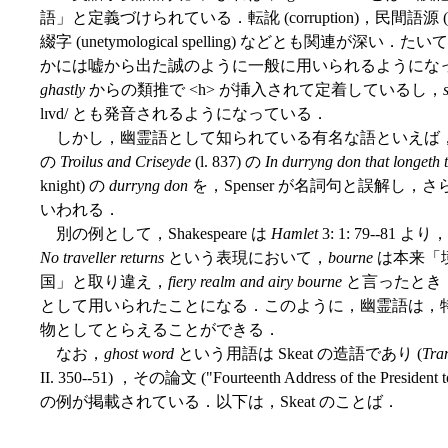
語」と定義づけられている．転訛 (corruption)，民間語源 (
綴字 (unetymological spelling) などとも関
かには嘘から出た誠のように一般に用いられるようにな
ghastly
からの類推で <h> が挿入されて定着しているし，
lɪvd/ とも発音されるようになっている．
しかし，幽霊語として知られている有名な語といえば
の
Troilus and Criseyde
(l. 837) の
In durryng don that longeth 
knight) の
durryng don
を，Spenser が名詞句と誤解し，さ
いわれる．
別の例として，Shakespeare は
Hamlet
3: 1: 79--81 より，
No traveller returns
という表現において，
bourne
は本来「境
国」と取り違え，
fiery realm and airy bourne
と言ったとき
として用いられたことになる．このように，幽霊語は，
物としてとらえることができる．
なお，
ghost word
という用語は Skeat の造語であり (
Tran
II. 350--51) ，その論文 ("Fourteenth Address of the Preside
の例が掲載されている．以下は，Skeat のことば．