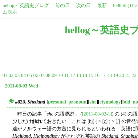
hellog～英語史ブログ
前の日
次の日
最新
helhub (Th
ム表示
hellog～英語史
01
02
03
04
05
06
07
08
09
10
11
12
13
14
15
16
17
18
19
20
21
22
2011-08-03 Wed
#828.
Shetland
[
personal_pronoun
][
she
][
etymology
][
old_no
■
昨日の記事「
she
の語源説」 (
[2011-08-02-1]
) の (4) 
少しだけ触れておきたい．これは [hj] ( > [ç] ) > [ʃ]
達がノルウェー語の方言に見られるといわれる．英語に
Hjaltland
,
Hjalpandisøy
がそれぞれ英語の
Shetland
,
Shapins