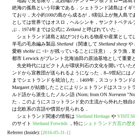
地図で見る限り，北西端のデンマーク領フェロー諸島 (the Fa
絶海の孤島という印象である．シェトランド諸島はイギ
ており，大小約100の島から成るが，8割以上が無人島で
としては世界ではオスロ，ヘルシンキ，サンクトペテル
ぶ．1974年までは公式に
Zetland
と呼ばれていた．
シェトランド諸島と結びつけられる物産や産業として
羊毛の毛糸編み製品
Shetland
（関連して
Shetland sheep
や
愛称
sheltie
に <l> が残っていることに注意），タラ漁，
都市 Lerwick がブレント北海油田の原油基地として重
先史時代にはピクト人が環状列石の文化を開いていたが，
ンドから宣教団が送られるようになった．8--9世紀には
までシェトランドを統治した．1469年，スコットランドの James
Margaret が結婚したことによりシェトランドはスコッ
ルド語から派生したノルン語 (Norn; from ON
Norrœnn
"N
た．このようにスコットランド史の主流から外れた独自
は北欧系の言語や慣習が見られる．
シェトランド関連の情報は
Shetland Heritage
や
VISIT.
のサイト
Shetland Forwirds
，特に
シェトランド方言の歴
Referrer (Inside):
[2016-05-31-1]