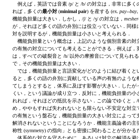
例えば，英語では音素 /p/ と /b/ の対立は，非常
れば，多くの
最小対
(
minimal pair
) を産する (ex.
pay
--
bay
機能負担量は大きい．しかし，/ʃ/ と /ʒ/ の対立は，
mesher
が，それほど多くの語の弁別には役立っていない．同様に，/θ
対を説明するが，機能負担量は小さいと考えられる．
機能負担量という概念は，上記のような個別音素の対
の有無の対立についても考えることができる．例えば，英語にお
は，すべての破裂音と /h/ 以外の摩擦音について見ら
で，その機能負担量は大きい．
では，機能負担量と言語変化がどのように結び着くと
ると，多くの語の弁別に貢献している声の有無のような
てしまうとすると，体系に及ぼす影響が大きい．したが
くい，という議論が成り立つ．反対に，機能負担量の小
れれば，それほどの抵抗を示さない．この論でゆくと，/θ/ 
め，ややもすれば失われないとも限らない不安定な対立
の有無という盤石な，機能負担量の大きい対立によって
解消されないということになろうか．機能主義論者の主
称性 (symmetry) の指向」とも密接に関わることが分か
体系的な対立を守るために，あるいは対立の解消を避