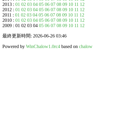
2013 :
01
02
03
04
05
06
07
08
09
10
11
12
2012 :
01
02
03
04
05
06
07
08
09
10
11
12
2011 :
01
02
03
04
05
06
07
08
09
10
11
12
2010 :
01
02
03
04
05
06
07
08
09
10
11
12
2009 : 01 02 03 04
05
06
07
08
09
10
11
12
最終更新時間: 2026-06-26 03:46
Powered by
WinChalow1.0rc4
based on
chalow