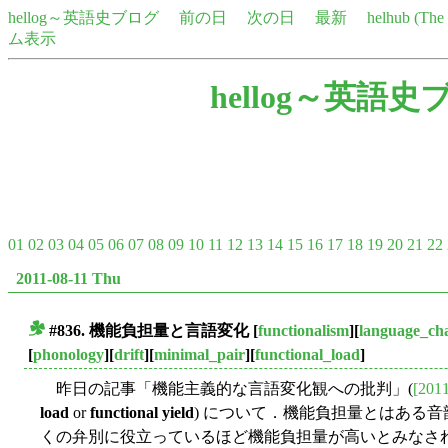
hellog～英語史ブログ
前の日
次の日
最新
helhub (Th
ム表示
hellog～英語史
01
02
03
04
05
06
07
08
09
10
11
12
13
14
15
16
17
18
19
20
21
22
2011-08-11 Thu
#836.
機能負担量
と言語変化
[
functionalism
][
language_ch
■
[
phonology
][
drift
][
minimal_pair
][
functional_load
]
昨日の記事「機能主義的な言語変化観への批判」(
[2011
load
or
functional yield
) について．機能負担量とはある
くの弁別に役立っているほど機能負担量が高いとみなさ