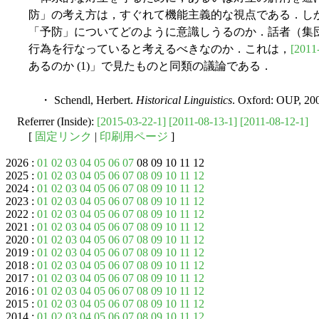
防」の考え方は，すぐれて機能主義的な視点である．し
「予防」についてどのように意識しうるのか．話者（集
行為を行なっていると考えるべきなのか．これは，
[2011
あるのか (1)」で見たものと同類の議論である．
・ Schendl, Herbert.
Historical Linguistics
. Oxford: OUP, 20
Referrer (Inside):
[2015-03-22-1]
[2011-08-13-1]
[2011-08-12-1]
[
固定リンク
|
印刷用ページ
]
2026 :
01
02
03
04
05
06
07
08 09 10 11 12
2025 :
01
02
03
04
05
06
07
08
09
10
11
12
2024 :
01
02
03
04
05
06
07
08
09
10
11
12
2023 :
01
02
03
04
05
06
07
08
09
10
11
12
2022 :
01
02
03
04
05
06
07
08
09
10
11
12
2021 :
01
02
03
04
05
06
07
08
09
10
11
12
2020 :
01
02
03
04
05
06
07
08
09
10
11
12
2019 :
01
02
03
04
05
06
07
08
09
10
11
12
2018 :
01
02
03
04
05
06
07
08
09
10
11
12
2017 :
01
02
03
04
05
06
07
08
09
10
11
12
2016 :
01
02
03
04
05
06
07
08
09
10
11
12
2015 :
01
02
03
04
05
06
07
08
09
10
11
12
2014 :
01
02
03
04
05
06
07
08
09
10
11
12