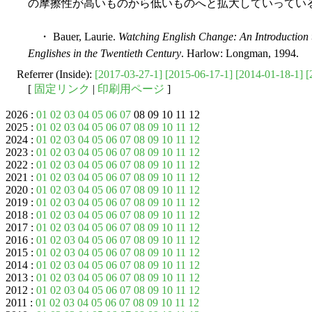
の摩擦性が高いものから低いものへと拡大していってい
・ Bauer, Laurie.
Watching English Change: An Introduction t
Englishes in the Twentieth Century
. Harlow: Longman, 1994.
Referrer (Inside):
[2017-03-27-1]
[2015-06-17-1]
[2014-01-18-1]
[
[
固定リンク
|
印刷用ページ
]
2026 :
01
02
03
04
05
06
07
08 09 10 11 12
2025 :
01
02
03
04
05
06
07
08
09
10
11
12
2024 :
01
02
03
04
05
06
07
08
09
10
11
12
2023 :
01
02
03
04
05
06
07
08
09
10
11
12
2022 :
01
02
03
04
05
06
07
08
09
10
11
12
2021 :
01
02
03
04
05
06
07
08
09
10
11
12
2020 :
01
02
03
04
05
06
07
08
09
10
11
12
2019 :
01
02
03
04
05
06
07
08
09
10
11
12
2018 :
01
02
03
04
05
06
07
08
09
10
11
12
2017 :
01
02
03
04
05
06
07
08
09
10
11
12
2016 :
01
02
03
04
05
06
07
08
09
10
11
12
2015 :
01
02
03
04
05
06
07
08
09
10
11
12
2014 :
01
02
03
04
05
06
07
08
09
10
11
12
2013 :
01
02
03
04
05
06
07
08
09
10
11
12
2012 :
01
02
03
04
05
06
07
08
09
10
11
12
2011 :
01
02
03
04
05
06
07
08
09
10
11
12