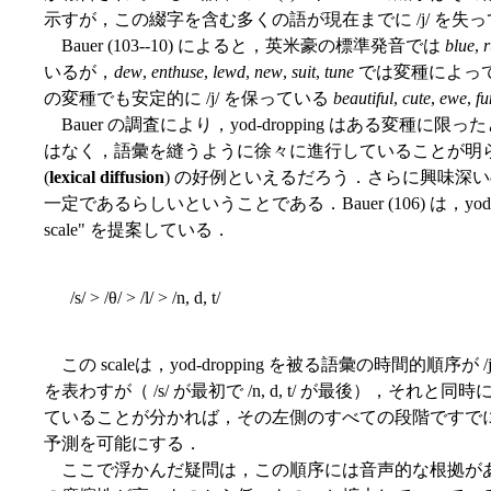
示すが，この綴字を含む多くの語が現在までに /j/ を失
Bauer (103--10) によると，英米豪の標準発音では
blue
,
r
いるが，
dew
,
enthuse
,
lewd
,
new
,
suit
,
tune
では変種によって
の変種でも安定的に /j/ を保っている
beautiful
,
cute
,
ewe
,
f
Bauer の調査により，yod-dropping はある変種
はなく，語彙を縫うように徐々に進行していることが明
(
lexical diffusion
) の好例といえるだろう．さらに興味深
一定であるらしいということである．Bauer (106) は，yod-drop
scale" を提案している．
/s/ > /θ/ > /l/ > /n, d, t/
この scaleは，yod-dropping を被る語彙の時間的順
を表わすが（ /s/ が最初で /n, d, t/ が最後），それと同時に，
ていることが分かれば，その左側のすべての段階ですでに yod
予測を可能にする．
ここで浮かんだ疑問は，この順序には音声的な根拠が