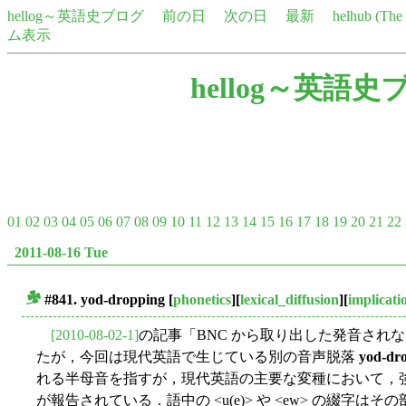
hellog～英語史ブログ
前の日
次の日
最新
helhub (Th
ム表示
hellog～英語史
01
02
03
04
05
06
07
08
09
10
11
12
13
14
15
16
17
18
19
20
21
22
2011-08-16 Tue
#841.
yod-dropping
[
phonetics
][
lexical_diffusion
][
implicati
■
[2010-08-02-1]
の記事「BNC から取り出した発音されな
たが，今回は現代英語で生じている別の音声脱落
yod-dr
れる半母音を指すが，現代英語の主要な変種において，強勢のある
が報告されている．語中の <u(e)> や <ew> の綴字はその