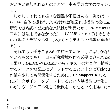
おいおい追加されるとのことで，中英語方言学のヴィジ
る．
しかし，それでも様々な困難や不便はある．例えば，
LAEME
自体で扱われていなければ地図作成機能は役に立
研究では名詞の歴史的な文法性が重要だが，
LAEME
tex
フルには活用できなかった），
LALME
についてはそもそ
い（地図のデジタル化，少なくともテキスト情報や座標
る）．
それでも，手をこまねいて待っているわけには行かな
ているものであり，自ら研究環境を作る必要に迫られる
る限り，
LALME
や
LAEME
からテキストの方言付与情報
するデータを地図上にプロットすることは十分に可能で
作業を少しでも簡便化するために，
HelMapperUK
なる 
にデータポイントをプロットするという単機能に特化し
いが，ヴィジュアル化して概観をつかむという用途には