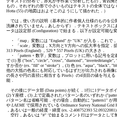
テキストの分布で，赤丸が手作業で分析したもの，青四角
もの，それぞれの形で小さいものはテキストの全体ではな
Hotta (55) の地図はおよそこのようにして描かれた．）
では，使い方の説明（基本的に作者個人仕様のものを公
洗練されていません，あしからず）．テキストボックスに
ータは設定部 (Configuration) で始まる．以下が設定可能な
・ 「map」変数には "England" か "UK" が入る．
・ 「scale」変数は，X方向とY方向への拡大率を指定．拡大なし (
313 Pixels (England) ，529 * 557 Pixels (UK) の大きさ．
・ 「pattern + 数字」変数は，プロットに用いる記号
で (1) 形 ("box", "circle", "cross", "diamond", "invertedtria
すか否か (ex. "fill" or "stroke") ，(3) 色 (ex. "aqua", "black", "blu
他の大抵の色名にも対応しているはずだが出力される画像に反
の長さや円の直径に相当する Pixels）の4項目の値を与
能．
その後にデータ部 (Data points) が続く．1行に1データ
(2) Y座標，(3) 上で定義されたパターン名のいずれか ("pa
パターン名は省略可能．その場合，自動的に "pattern1"
や
LAEME
で採用されている Ordinance Survey National Grid 
，あるいは一般の経度・緯度 (ex. -2.408752393 52.09
空行，あるいは "#" で始まるコメント行はデータとして