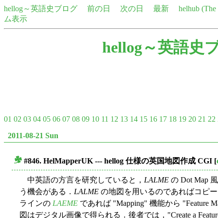
hellog～英語史ブログ
前の日
次の日
最新
helhub (Th
ム表示
hellog～英語史
01
02
03
04
05
06
07
08
09
10
11
12
13
14
15
16
17
18
19
20
21
22
2011-08-21 Sun
#846.
HelMapperUK
--- hellog 仕様の英国地図作成 CGI
[
■
中英語の方言を研究していると，
LALME
の Dot M
う機会がある．
LALME
の地図を用いるのであればコピー
ラインの
LAEME
であれば "Mapping" 機能から "Feat
図はデジタル画像で得られる．後者では，"Create a Feat