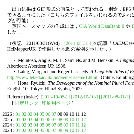
出力結果は GIF 形式の画像として表われる．別途，EP
できるようにした（こちらのファイルをいじれるのであれ
グが可能）．
英国ベースマップの作成には，
CIA World DataBank II
や
D
した．
（後記 2011/08/31(Wed)：
[2011-08-31-1]
の記事「
LAEME
t
HelMapperUK で作製した地図の実例を示した．）
・ McIntosh, Angus, M. L. Samuels, and M. Benskin.
A Linguis
Aberdeen: Aberdeen UP, 1986.
・ Laing, Margaret and Roger Lass, eds.
A Linguistic Atlas of 
http://www.lel.ed.ac.uk/ihd/laeme1/laeme1.html
. Online. Edinburg
・ Hotta, Ryuichi.
The Development of the Nominal Plural Form
English 10. Tokyo: Hituzi Syobo, 2009.
Referrer (Inside):
[2013-10-05-1]
[2012-10-10-1]
[2011-08-31-1]
[
固定リンク
|
印刷用ページ
]
2026 :
01
02
03
04
05
06
07
08 09 10 11 12
2025 :
01
02
03
04
05
06
07
08
09
10
11
12
2024 :
01
02
03
04
05
06
07
08
09
10
11
12
2023 :
01
02
03
04
05
06
07
08
09
10
11
12