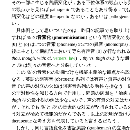
その一部に生じる言語変化が，ある下位体系の観点から見れば t
の観点から見れば pathogenic であることもあり得
語変化はどの程度 therapeutic なのか，あるいは path
い．
具体例として思いついたのは，昨日の記事でも取り上げた /
すれば /ð/ の
音素化
(
phonemicisation
) という言語変化で
[θ] と [ð] は1つの音素 (phoneme) の2つの異音 (all
後に主として機能語において専ら有声音 [ð] が行なわれるよ
thou
,
though
,
with
; cf.
verners_law
) ，
thy
vs.
thigh
のような
最
と /ð/ は別々の音素へと分裂していった．
この /ð/ の音素化の動機づけを機能主義的な観点か
なる．英語の阻害音 (obstruent) 系列では有声と無
音での声の対立の欠如は阻害音系列の対称性を損なう「病因」と
の非対称性を減じる方向で作用し，問題の病因を「治癒
thigh
型の最小対の例は少ないので，声の有無の対立はた
が，それでも /θ/ と /ð/ の音素的な対立が堅持され
う対立が極めて機能的だからである．以上の説明が受け
therapeutic な考え方を代表していると言えるだろう．
しかし，同じ言語変化を書記素論 (graphemics) 