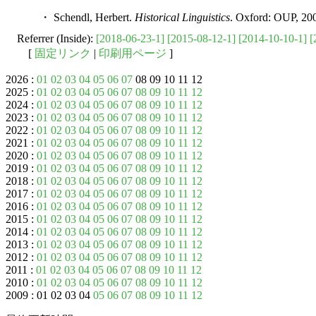
・ Schendl, Herbert.
Historical Linguistics
. Oxford: OUP, 20
Referrer (Inside):
[2018-06-23-1]
[2015-08-12-1]
[2014-10-10-1]
[
[
固定リンク
|
印刷用ページ
]
2026 :
01
02
03
04
05
06
07
08 09 10 11 12
2025 :
01
02
03
04
05
06
07
08
09
10
11
12
2024 :
01
02
03
04
05
06
07
08
09
10
11
12
2023 :
01
02
03
04
05
06
07
08
09
10
11
12
2022 :
01
02
03
04
05
06
07
08
09
10
11
12
2021 :
01
02
03
04
05
06
07
08
09
10
11
12
2020 :
01
02
03
04
05
06
07
08
09
10
11
12
2019 :
01
02
03
04
05
06
07
08
09
10
11
12
2018 :
01
02
03
04
05
06
07
08
09
10
11
12
2017 :
01
02
03
04
05
06
07
08
09
10
11
12
2016 :
01
02
03
04
05
06
07
08
09
10
11
12
2015 :
01
02
03
04
05
06
07
08
09
10
11
12
2014 :
01
02
03
04
05
06
07
08
09
10
11
12
2013 :
01
02
03
04
05
06
07
08
09
10
11
12
2012 :
01
02
03
04
05
06
07
08
09
10
11
12
2011 :
01
02
03
04
05
06
07
08
09
10
11
12
2010 :
01
02
03
04
05
06
07
08
09
10
11
12
2009 : 01 02 03 04
05
06
07
08
09
10
11
12