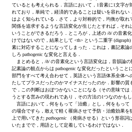
ているとも考えられる．言語において，1音素に1文字が
れており，単純で，経済的であることは疑いを容れない
はよく知られている．さて，より対称的で，均衡が取れ
関係を追求するような言語変化が生じたとすれば，それは書記素論
いうことができるだろう．ところが，上述の /ð/ の音
けではないので，結果として <th> という二重字 (digra
素に対応することになってしまった．これは，書記素論の立場か
しろ pathogenic な変化と言える．
まとめると，/ð/ の音素化という言語変化は，音韻論の観点から
記素論の観点からは pathogenic な変化だったとい
部門をすべて考え合わせて，英語という言語体系全体へ
たしてプラスだったのかマイナスだったのか．影響の質
で，この判断はおぼつかないことになる（その意味では
うとする営みの現われであり，その方法の1つなのかも
言語において，何をもって「治癒」とし，何をもって
の場合ですら，敢えて軽く罹病させて予防・治癒効果を
上で用いてきた
pathogenic
（発病させる）という形容詞
いたまでで，用語として定着しているわけではない．