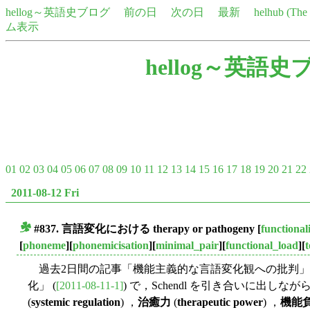
hellog～英語史ブログ
前の日
次の日
最新
helhub (Th
ム表示
hellog～英語史
01
02
03
04
05
06
07
08
09
10
11
12
13
14
15
16
17
18
19
20
21
22
2011-08-12 Fri
#837. 言語変化における therapy or pathogeny
[
functional
■
[
phoneme
][
phonemicisation
][
minimal_pair
][
functional_load
][
t
過去2日間の記事「機能主義的な言語変化観への批判」 
化」 (
[2011-08-11-1]
) で，Schendl を引き合いに出しなが
(
systemic regulation
) ，
治癒力
(
therapeutic power
) ，
機能