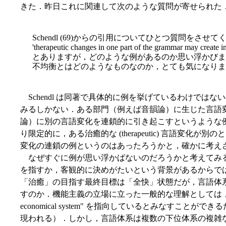
きた．昨日これに関連して次のような質問が寄せられた
Schendl (69)からの引用についてひとつ質問をさせ
'therapeutic changes in one part of the grammar may create i
とありますが，どのような例があるのか思い浮かびま
不均衡とはどのようなものなのか，とても気になりま
Schendl は同著で具体的に例を挙げているわけでは
みるしかない．ある部門（例えば音韻論）に生じた言語
論）に別の言語変化を連鎖的に引き起こすというような
り限定的に，ある治癒的な (therapeutic) 言語変化が別のと
変化の連鎖の例というのはあったろうかと，確かに考え
なぜすぐに例が思い浮かばないのだろうかと考えてみると，"t
を指すか，客観的に決めがたいという背景があるからで
「治癒」の目指す最終目標は「全快」状態だが，言語体
すのか．機能主義の立場に立った一般的な理解としては，治癒とは "a sym
economical system" を指向しているとみなすことがで
現われる）．しかし，言語体系は複数の下位体系の複雑