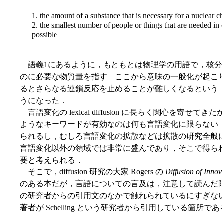
1. the amount of a substance that is necessary for a nuclear ch
2. the smallest number of people or things that are needed in
possible
語義1にあるように，もともとは物理学の用語で，核分
のに必要な物質量を指す．ここから意味の一般化が起こ
るとさらなる連鎖反応を止めることが難しくなるという
うになった．
言語変化の lexical diffusion に長らく関心を寄せてきたが，"S-curv
ようなキーワードが有効なのは何も言語変化に限らない
られるし，むしろ言語変化の拡散などは拡散の研究全般
言語変化以外の領域では非常に盛んであり，そこで得ら
要と考えられる．
そこで，diffusion 研究の大家 Rogers の
Diffusion of Innov
のある本だが，言語についての言及は，注意して読んだ
の研究者からの引用文のなかで触れられているにすぎない．以下は
著者が Schelling という研究者から引用している箇