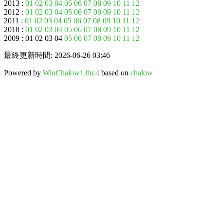
2013 :
01
02
03
04
05
06
07
08
09
10
11
12
2012 :
01
02
03
04
05
06
07
08
09
10
11
12
2011 :
01
02
03
04
05
06
07
08
09
10
11
12
2010 :
01
02
03
04
05
06
07
08
09
10
11
12
2009 : 01 02 03 04
05
06
07
08
09
10
11
12
最終更新時間: 2026-06-26 03:46
Powered by
WinChalow1.0rc4
based on
chalow