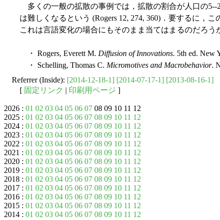
多くの一般の拡散の事例では，拡散の割合が人口の5--
は難しくなるという (Rogers 12, 274, 360)．要するに，こ
これは言語変化の場合にもそのまま当てはまるのだろう
・ Rogers, Everett M.
Diffusion of Innovations
. 5th ed. New 
・ Schelling, Thomas C.
Micromotives and Macrobehavior
. 
Referrer (Inside):
[2014-12-18-1]
[2014-07-17-1]
[2013-08-16-1]
[
固定リンク
|
印刷用ページ
]
2026 :
01
02
03
04
05
06
07
08 09 10 11 12
2025 :
01
02
03
04
05
06
07
08
09
10
11
12
2024 :
01
02
03
04
05
06
07
08
09
10
11
12
2023 :
01
02
03
04
05
06
07
08
09
10
11
12
2022 :
01
02
03
04
05
06
07
08
09
10
11
12
2021 :
01
02
03
04
05
06
07
08
09
10
11
12
2020 :
01
02
03
04
05
06
07
08
09
10
11
12
2019 :
01
02
03
04
05
06
07
08
09
10
11
12
2018 :
01
02
03
04
05
06
07
08
09
10
11
12
2017 :
01
02
03
04
05
06
07
08
09
10
11
12
2016 :
01
02
03
04
05
06
07
08
09
10
11
12
2015 :
01
02
03
04
05
06
07
08
09
10
11
12
2014 :
01
02
03
04
05
06
07
08
09
10
11
12