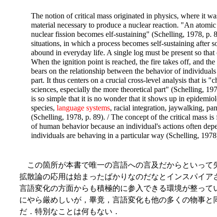
The notion of critical mass originated in physics, where it w
material necessary to produce a nuclear reaction. "An atomic p
nuclear fission becomes elf-sustaining" (Schelling, 1978, p. 89
situations, in which a process becomes self-sustaining after 
abound in everyday life. A single log must be present so that e
When the ignition point is reached, the fire takes off, and the
bears on the relationship between the behavior of individuals
part. It thus centers on a crucial cross-level analysis that is "c
sciences, especially the more theoretical part" (Schelling, 1978
is so simple that it is no wonder that it shows up in epidemio
species,
language systems
, racial integration, jaywalking, p
(Schelling, 1978, p. 89). / The concept of the critical mass 
of human behavior because an individual's actions often de
individuals are behaving in a particular way (Schelling, 197
この箇所が本書で唯一の言語への言及だからといって
拡散論の応用は始まったばかりなのだなとインスパイア
言語変化の方面からも積極的に参入できる環境が整っているようだ．l
にやら厳めしいが，畢竟，言語変化も他の多くの物事と
だ．特別なことは何もない．