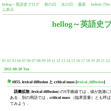
hellog～英語史ブログ
前の日
次の日
最新
helhub (Th
ム表示
hellog～英語史
01
02
03
04
05
06
07
08
09
10
11
12
13
14
15
16
17
18
19
20
21
22
2011-08-30 Tue
#855.
lexical diffusion
と
critical mass
[
lexical_diffusion
]
■
語彙拡散
(
lexical diffusion
) のS字曲線では，値が急激に増
ある．別の用語では，
critical mass
（臨界質量）とも呼ば
てみよう．