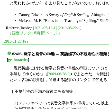
と思われるのだが，あまり見たことがないので，おいお
・ Carney, Edward.
A Survey of English Spelling
. Abingdon: 
・ McLeod, M. E. "Rules in the Teaching of Spelling."
Studie
Referrer (Inside):
[2021-05-12-1]
[2019-05-22-1]
[
固定リンク
|
印刷用ページ
]
2015-11-27 Fri
#2405. 綴字と発音の乖離 --- 英語綴字の不規則性の
■
[
grahotactics
]
現代英語における綴字と発音の乖離の問題については
乖離してゆくのか」 (
[2009-06-28-2]
) でまとめた．今回
たい．各項の説明は，関連する記事のリンクにて代える
［ 不規則性の不満の背後にある前提 ］
(1) アルファベットは表音文字体系を標榜している以上「1
(2) 綴字規則に例外あるべからず (see
#503
)