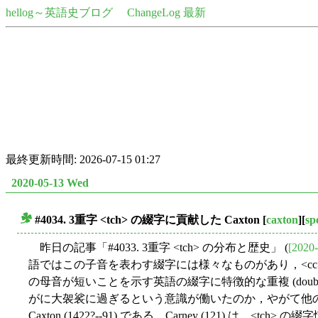
hellog～英語史ブログ
ChangeLog 最新
最終更新時間: 2026-07-15 01:27
2020-05-13 Wed
#4034. 3重字 <tch> の綴字に貢献した Caxton
[
caxton
][
sp
■
昨日の記事「#4033. 3重字 <tch> の分布と歴史」 (
[2020-
語ではこの子音を表わす綴字には様々なものがあり，<cc>, <
の母音が短いことを示す英語の綴字に特徴的な重複 (doub
がに大袈裟に過ぎるという意識が働いたのか，やがて他の綴
Caxton (1422?--91) である．Carney (121) は，<tc