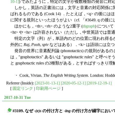
10-1]
) でみたように，特定の文字が複数種類の発音に
しかし，英語の正書法には，文字と音素の対応関係に関する規則と
ばれるものである (Cook 14) ．たとえば，<q> 
に関する規則といったほうがよい（cf. 「#3649. q の
ほかにも，<th>, <rh> のような2重字 (
digraph
) につい
<ht> や <hr> は許容されない（ただし，中世英語では
特定の文字（列）が，単語内のどの位置に現われ得るか，得な
外的に
Raj
,
Pooh
,
spiv
などはある）．<k> は語頭には
発音の世界に音素配列論 (phonotactics) の規則があるの
は，"graphotactics" あるいは "graphotactic
と graphotactic rules の2種類がある，とすればすっき
・ Cook, Vivian.
The English Writing System.
London: Hodder
Referrer (Inside):
[2023-01-13-1]
[2020-05-12-1]
[2019-12-19-1]
[
固定リンク
|
印刷用ページ
]
2017-10-31 Tue
#3109. なぜ
-(e)s
の付け方と
-ing
の付け方が綴字におい
■