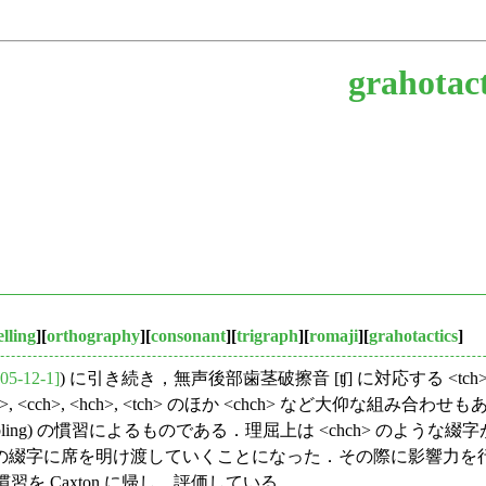
grahotact
elling
][
orthography
][
consonant
][
trigraph
][
romaji
][
grahotactics
]
05-12-1]
) に引き続き，無声後部歯茎破擦音 [ʧ] に対応する <tch>
cch>, <hch>, <tch> のほか <chch> など大仰な
ling) の慣習によるものである．理屈上は <chch> のよ
字に席を明け渡していくことになった．その際に影響力を行使し
h> の綴字慣習を Caxton に帰し，評価している．