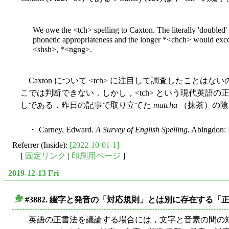
We owe the <tch> spelling to Caxton. The literally 'doubled' 
phonetic appropriateness and the longer *<chch> would exceed 
<shsh>, *<ngng>.
Caxton について <tch> に注目して調査したこ
こでは判断できない．しかし，<tch> という現代英
しである．昨日の記事で取り立てた
matcha
（抹茶）の陰に
・ Carney, Edward.
A Survey of English Spelling
. Abingdon: 
Referrer (Inside):
[2022-10-01-1]
[
固定リンク
|
印刷用ページ
]
2019-12-13 Fri
#3882. 綴字と発音の「対応規則」とは別に存在する「
■
英語の正書法を議論する場合には，文字と音素の間の対応規則 (co