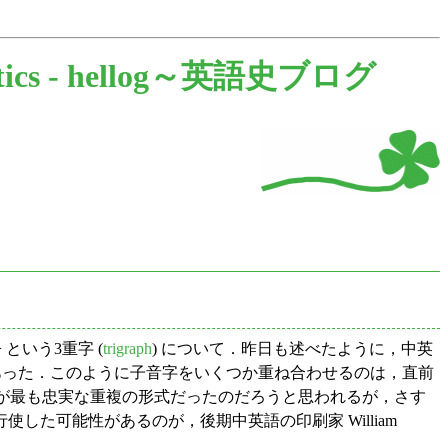
ics -
hellog～英語史ブログ
 という3重字 (
trigraph
) について．昨日も述べたように，中英
組み合わせもあった．このように子音字をいくつか重ね合わせるのは，直前
うな綴字が最も忠実な重複の形式だったのだろうと思われるが，さす
た可能性があるのが，後期中英語の印刷家 William