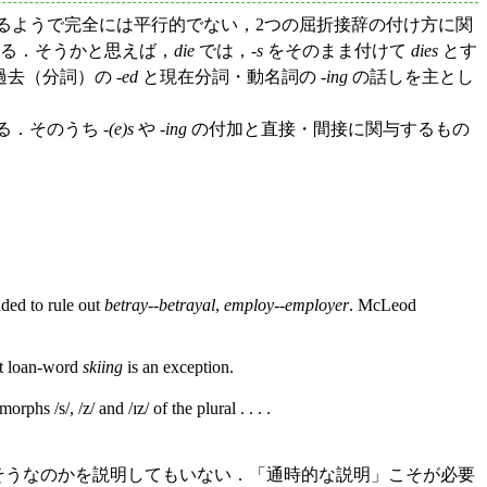
いるようで完全には平行的でない，2つの屈折接辞の付け方に関
る．そうかと思えば，
die
では，-
s
をそのまま付けて
dies
とす
去（分詞）の -
ed
と現在分詞・動名詞の -
ing
の話しを主とし
る．そのうち -
(e)s
や -
ing
の付加と直接・間接に関与するもの
nded to rule out
betray
--
betrayal
,
employ
--
employer
. McLeod
nt loan-word
skiing
is an exception.
rphs /s/, /z/ and /ɪz/ of the plural . . . .
そうなのかを説明してもいない．「通時的な説明」こそが必要