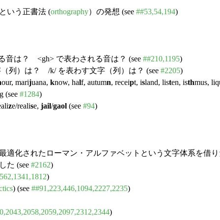
という正書法 (
orthography
）の発想 (see
##53,54,194
)
音は？ <gh> で表わされる音は？ (see
##210,1195
)
字（列）は？ /k/ を表わす文字（列）は？ (see
#2205
)
h
our, mari
j
uana,
k
now, ha
l
f, autum
n
, recei
p
t, i
s
land, lis
t
en, is
th
mus, liq
ng (see
#1284
)
eali
z
e/reali
s
e,
jail
/
gaol
(see
#94
)
最適化されたローマン・アルファベットという文字体系を借りた 
 (see
#2162
)
562,1341,1812
)
ctics
) (see
##91,223,446,1094,2227,2235
)
0,2043,2058,2059,2097,2312,2344
)