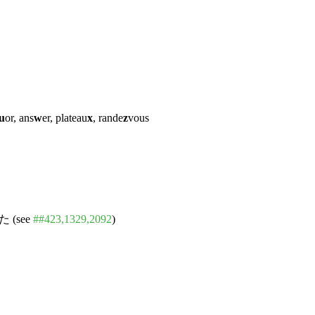
u
or, ans
w
er, plateau
x
, rande
z
vous
(see
##423,1329,2092
)