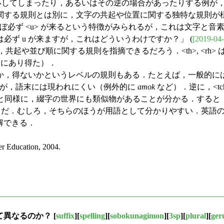
対応してしまったり，あるいはその逆の場合があったりする例が
は別に，文字の共起や位置に関する独特な規則が様々に存在する．「正書法
の後にはほぼ必ず <u> が来るという特徴がみられるが，これは文
後には必ず u が来ますが，これはどういうわけですか？」 (
[2019-04-
て，共起や並び順に関する規則を指摘できるだろう．<th>, <r
普通にあり得た）．
いかというレベルの規則もある．たとえば，一般的には <j>,
立つが，語末には現われにくい（例外的に
amok
など）．逆に，<t
と同様に，綴字の世界にも類似物があることが分かる．すると，上で述べてきた「
 rules" と呼べそうだ．むしろ，そちらのほうが用語として分かりやすい．英語の
り理解できる．
 Education, 2004.
て異なるのか？
[
suffix
][
spelling
][
sobokunagimon
][
3sp
][
plural
][
ger