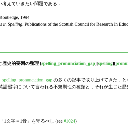
い考えていきたい問題である．
Routledge, 1994.
s in Spelling
. Publications of the Scottish Council for Research In E
種類と歴史的要因の整理
[
spelling_pronunciation_gap
][
spelling
][
pronu
，
spelling_pronunciation_gap
の多くの記事で取り上げてきた．とり
は英語綴字について言われる不規則性の種類と，それが生じた
．
文字＝1音」を守るべし (see
#1024
)