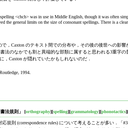
spelling <chch> was in use in Middle English, though it was often simpl
the general limits on the size of consonant spellings. There is a clear
とはないので，Caxton のテキスト間での分布や，その後の後世
語の正書法のなかでも割と異端的な部類に属すると思われる3重字
，Caxton が隠れていたかもしれないのだ．
Routledge, 1994.
正書法規則」
[
orthography
][
spelling
][
grammatology
][
phonotactics
]
rrespondence rules) について考えることが多い．「#