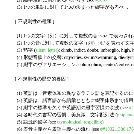
(3) 1つの単語に対して1つの決まった綴字があるべし，
［ 不規則性の種類 ]
(1) 1つの文字（列）に対して複数の音: <o> で表わされる
(2) 1つの音に対して複数の文字（列）: /iː/ を表わす文
(3) 黙字 (
silent_letter
): clim
b
, indi
c
t, dou
b
t, imbro
g
lio, hi
gh
,
(4) 形態音韻上の交替: cit
y
/cit
ie
s, swi
m
/swi
mm
ing, d
ie
/d
y
i
(5) 綴字のヴァリエーション: col
o
r/col
ou
r, cent
er
/cent
re
, r
［ 不規則性の歴史的要因 ]
(1) 英語は，音素体系の異なるラテン語を表記するのに
(2) 英語は，諸言語から語彙とともに綴字体系まで借用した
(3) 綴字の標準を欠く中英語期の綴字習慣の余波 (see
##
(4) 各時代の書写の習慣，美意識，文字配列法 (
graphota
(5) 語源的綴字 (see
etymological_respelling
)
(6) 表音主義から表語主義への流れ (see
##1332,1386,176