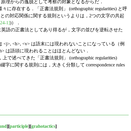
，原理からの逸脱として考察の対象となるからだ．
規則」 (orthographic regularities) と呼
字と音素との対応関係に関する規則というよりは，2つの文字の共起
24-1]
)）．
h> は英語の正書法としてあり得るが，文字の並びを逆転させた
 <h>, <v> は語末には現われないことになっている（例
ch> は語頭に現われることはほとんどない．
正書法規則」 (orthographic regularities)
綴字に関する規則には，大きく分類して correspondence rules
und
][
participle
][
grahotactics
]