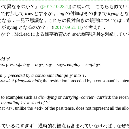
て異なるのか？」 (
[2017-10-28-1]
) に続いて，こちらも似て
えた上で付加して
tries
とするが，-
ing
の付加はそのままで
trying
とな
となる．一見不思議な，これらの反対向きの規則については，過
e が dying となるのか？」 (
[2017-09-21-1]
) で考えた．
書のなかで，McLead による綴字教育のための綴字規則を列挙してい
d 's'.
rs. pres. sg.:
boy
--
boys
,
say
--
says
,
employ
--
employs
.
n 'y' preceded by a consonant change 'y' into 'i'.
<y>≡/aɪ/ (
deny
--
denial
); the restriction 'preceded by a consonant' is inte
ay to examples such as
die
--
dying
or
carrying
--
carrier
--
carried
; the rece
y adding 'es' instead of 's'.
hat <s>, unlike the <ed> of the past tense, does not represent all the allomo
しているにすぎず，通時的な観点も含まれていなければ，なぜ