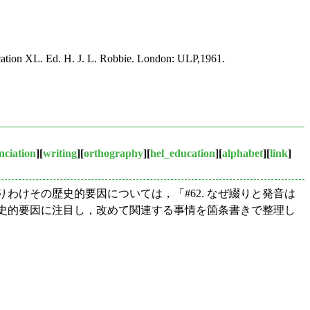
ducation XL. Ed. H. J. L. Robbie. London: ULP,1961.
nciation
][
writing
][
orthography
][
hel_education
][
alphabet
][
link
]
わけその歴史的要因については，「#62. なぜ綴りと発音は
歴史的要因に注目し，改めて関連する事情を箇条書きで整理し