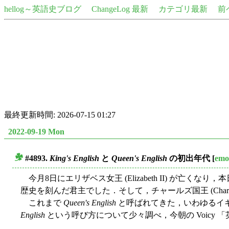
hellog～英語史ブログ
ChangeLog 最新
カテゴリ最新
前
最終更新時間: 2026-07-15 01:27
2022-09-19 Mon
#4893.
King's English
と
Queen's English
の初出年代
[
emo
■
今月8日にエリザベス女王 (Elizabeth II) が
歴史を刻んだ君主でした．そして，チャールズ国王 (Charle
これまで
Queen's English
と呼ばれてきた，いわゆるイ
English
という呼び方について少々調べ，今朝の Voicy 「英