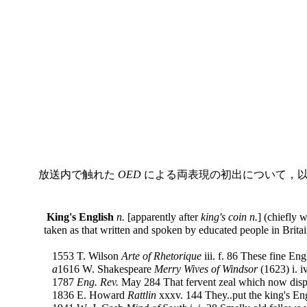
放送内で触れた
OED
による両表現の初出について，
King's English
n.
[apparently after
king's coin n.
] (chiefly 
taken as that written and spoken by educated people in Britai
1553 T. Wilson
Arte of Rhetorique
iii. f. 86 These fine En
a
1616 W. Shakespeare
Merry Wives of Windsor
(1623) i. i
1787
Eng. Rev.
May 284 That fervent zeal which now display
1836 E. Howard
Rattlin
xxxv. 144 They..put the king's Eng