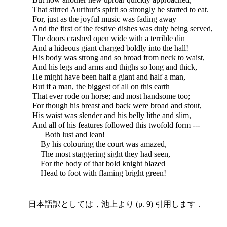
That stirred Aurthur's spirit so strongly he started to eat.
For, just as the joyful music was fading away
And the first of the festive dishes was duly being served,
The doors crashed open wide with a terrible din
And a hideous giant charged boldly into the hall!
His body was strong and so broad from neck to waist,
And his legs and arms and thighs so long and thick,
He might have been half a giant and half a man,
But if a man, the biggest of all on this earth
That ever rode on horse; and most handsome too;
For though his breast and back were broad and stout,
His waist was slender and his belly lithe and slim,
And all of his features followed this twofold form ---
Both lust and lean!
By his colouring the court was amazed,
The most staggering sight they had seen,
For the body of that bold knight blazed
Head to foot with flaming bright green!
日本語訳としては，池上より (p. 9) 引用します．