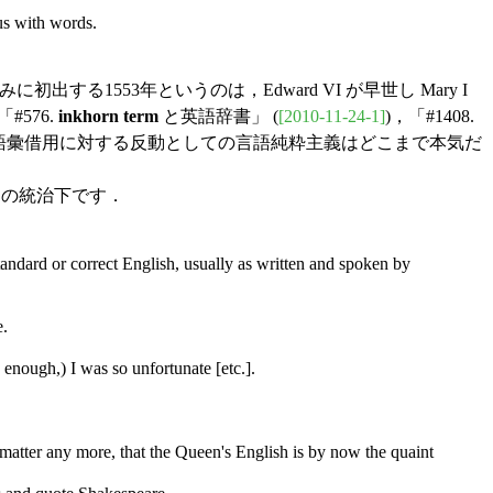
us with words.
553年というのは，Edward VI が早世し Mary I
#576.
inkhorn term
と英語辞書」 (
[2010-11-24-1]
)，「#1408.
英語の語彙借用に対する反動としての言語純粋主義はどこまで本気だ
I の統治下です．
andard or correct English, usually as written and spoken by
e.
enough,) I was so unfortunate [etc.].
t matter any more, that the Queen's English is by now the quaint