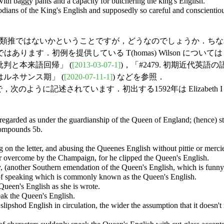
with baggy pants and a capacity for butchering the king's English.
todians of the King's English and supposedly so careful and conscientio
はないかということですが，どうなのでしょうか．ちなみに初出する1
す．初例を提供している T(homas) Wilson については「
語批判と本来語回帰」 (
[2013-03-07-1]
)，「#2479. 初期近代
りはルネサンス期」 (
[2020-07-11-1]
) などを参照．
，次のように記述されています．初出する1592年は Elizabeth 
 regarded as under the guardianship of the Queen of England; (hence) st
mpounds 5b.
on the letter, and abusing the Queenes English without pittie or merci
far overcome by the Champaign, for he clipped the Queen's English.
, (another Southern emendation of the Queen's English, which is funny 
le of speaking which is commonly known as the Queen's English.
Queen's English as she is wrote.
ak the Queen's English.
slipshod English in circulation, the wider the assumption that it doesn'