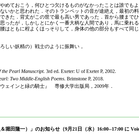
やめておこう，何ひとつ欠けるものがなかったことは誰でもよ
ないかと思われた．そのトランペットの音が途絶え，最初の料
できた．背丈がこの世で最も高い男であった．首から腰までひ
思ったが，しかしとにかく一番大柄な人間であり，馬に乗れる
腰はともに程よくほっそりして，身体の他の部分もすべて同じ
ろしい妖精の）戦士のように振舞い，
 the Pearl Manuscript
. 3rd ed. Exeter: U of Exeter P, 2002.
Pearl: Two Middle-English Poems
. Brimstone P, 2018.
ウェインと緑の騎士』 専修大学出版局，2009年．
隆一）」のお知らせ（9月21日（水）16:00--17:00 に Voi