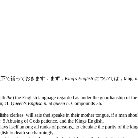
以下で補っておきます．まず，
King's English
については，king,
n
with
the
) the English language regarded as under the guardianship of the
n; cf.
Queen's English n.
at
queen n.
Compounds 3b.
glishe clerkes, will saie thei speake in their mother tongue, if a man sh
v. 5 Abusing of Gods patience, and the Kings English.
s itself among all ranks of persons,..to circulate the purity of the ki
lish to death so charmingly.