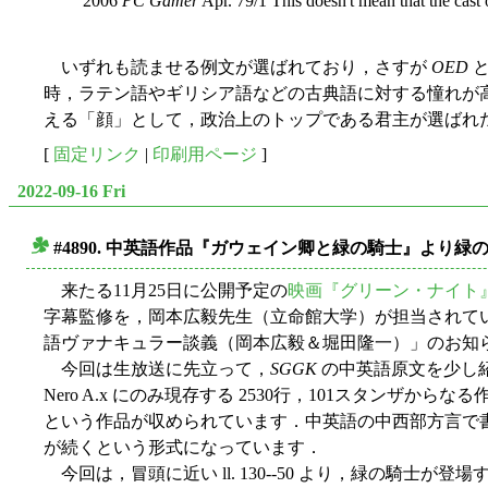
2006
PC Gamer
Apr. 79/1 This doesn't mean that the cast
いずれも読ませる例文が選ばれており，さすが
OED
と
時，ラテン語やギリシア語などの古典語に対する憧れが
える「顔」として，政治上のトップである君主が選ばれ
[
固定リンク
|
印刷用ページ
]
2022-09-16 Fri
#4890. 中英語作品『ガウェイン卿と緑の騎士』より
■
来たる11月25日に公開予定の
映画『グリーン・ナイト
字幕監修を，岡本広毅先生（立命館大学）が担当されています
語ヴァナキュラー談義（岡本広毅＆堀田隆一）」のお知らせ（9月20日
今回は生放送に先立って，
SGGK
の中英語原文を少し紹介し
Nero A.x にのみ現存する 2530行，101スタ
という作品が収められています．中英語の中西部方言で書かれていま
が続くという形式になっています．
今回は，冒頭に近い ll. 130--50 より，緑の騎士が登場