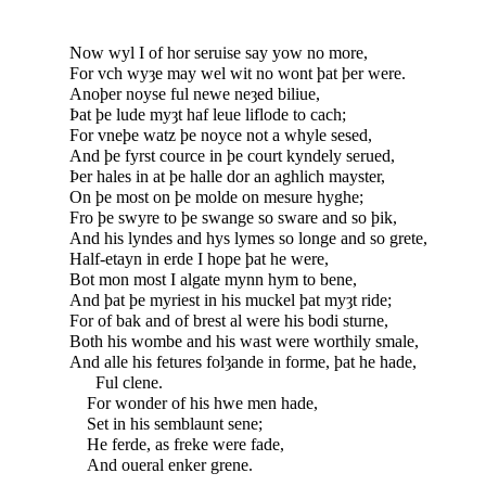
Now wyl I of hor seruise say yow no more,
For vch wyȝe may wel wit no wont þat þer were.
Anoþer noyse ful newe neȝed biliue,
Þat þe lude myȝt haf leue liflode to cach;
For vneþe watz þe noyce not a whyle sesed,
And þe fyrst cource in þe court kyndely serued,
Þer hales in at þe halle dor an aghlich mayster,
On þe most on þe molde on mesure hyghe;
Fro þe swyre to þe swange so sware and so þik,
And his lyndes and hys lymes so longe and so grete,
Half-etayn in erde I hope þat he were,
Bot mon most I algate mynn hym to bene,
And þat þe myriest in his muckel þat myȝt ride;
For of bak and of brest al were his bodi sturne,
Both his wombe and his wast were worthily smale,
And alle his fetures folȝande in forme, þat he hade,
Ful clene.
For wonder of his hwe men hade,
Set in his semblaunt sene;
He ferde, as freke were fade,
And oueral enker grene.