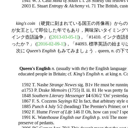
1941 W. J. Cash
Mind of South
i. i. 28 Smelly old fellows 
2003 E. Stuart
Entropy & Alchemy
vi. 71 The British, cus
king's coin
（硬貨に刻まれている国王の肖像画）からの類推で
が女王として即位した年でもあり，興味深いタイミングではありま
インク壺語論争」 (
[2013-03-05-1]
)，「#1410. インク壺
ったか？」 (
[2016-02-09-1]
)，「#4093. 標準英語の始ま
次に
Queen's English
もみてみましょう．queen,
n.
の下で
Queen's English
n.
(usually with
the
) the English language
educated people in Britain; cf.
King's English n.
at king
n.
Co
1592 T. Nashe
Strange Newes
sig. B1v He must be running 
a
1753 P. Drake
Memoirs
(1755) II. iii. 81 He was pretty 
1848
Southern Literary Messenger
14
636/2 'On' yesterday
1867 F. S. Cozzens
Sayings
82 In fact, that arbitrary sty
1885
Punch
4 July 5/2 (heading) The Premier's Primer; or 
1902 F. Hume
Fever of Life
146 I! Oh, how can you? I spe
1991 K. Waterhouse
English our English
p. xvii The more 
preserve of pedants.