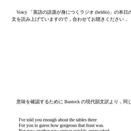
Voicy 「英語の語源が身につくラジオ (heldio)」の本
文を読み上げていますので，合わせてお聴きください．
意味を確認するために Bantock の現代韻文訳より，同じ ll
I've told you enough about the tables there
For you to guess how gorgeous that feast was.
But now another new uproar quickly approached,