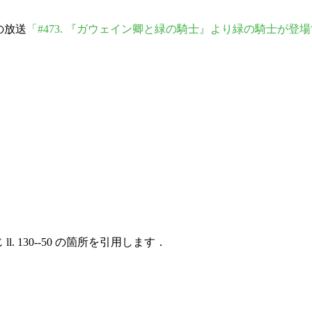
日の放送
「#473. 『ガウェイン卿と緑の騎士』より緑の騎士が
. 130--50 の箇所を引用します．