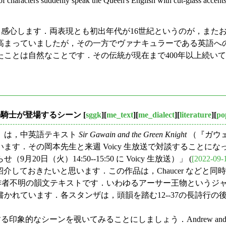
 of characters suddenly speak the Queen's English with cut-glass accen
感心します．両表現とも初出年代が16世紀というのが，また
高まっていましたが，その一方でヴァナキュラーである英語へ
たことは自然なことです．その伝統が現在まで400年以上続い
緑の騎士が登場するシーン
[
sggk
][
me_text
][
me_dialect
][
literature
][
po
』
は，中英語テキスト
Sir Gawain and the Green Knight
（『ガウ
．その岡本先生と来週 Voicy 生放送で対談することになっ
（火）14:50--15:50 に Voicy 生放送）」 (
[2022-09-
ておきたいと思います．この作品は，Chaucer などと同時代の14世紀後
ンザからなる作者不明の韻文テキストです．いわゆるアーサー王物とい
す．各スタンザは，頭韻を踏む12--37の長詩行の後に，5行の "b
する印象的なシーンを覗いてみることにしましょう．Andrew and 