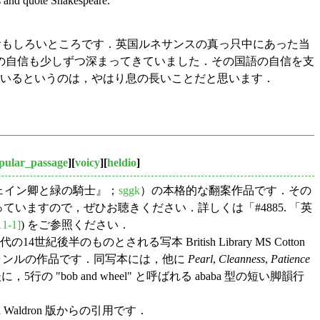
ts and quote Shakespeare.
おもしろいところです．英国ルネサンスの真っ只中にあった当
の自信も少しずつ深まってきていました．その国語の自信を支
ているというのは，やはり息の長いことだと思います．
pular_passage
][
voicy
][
heldio
]
ェイン卿と緑の騎士』；
sggk
）の本格的な翻案作品です．その
ていますので，ぜひお聴きください．詳しくは「#4885. 「英
11-1]
) をご参照ください．
半のものとされる写本 British Library MS Cotton
うジャンルの作品です．同写本には，他に
Pearl
,
Cleanness
,
Patience
ob and wheel" と呼ばれる ababa 型の短い脚韻行
Waldron 版からの引用です．