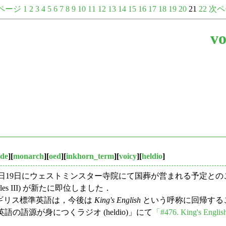
ページ
1
2
3
4
5
6
7
8
9
10
11
12
13
14
15
16
17
18
19
20
21
22
次ペ
vo
de
][
monarch
][
oed
][
inkhorn_term
][
voicy
][
heldio
]
亡くなり，本日19日にウェストミンスター寺院にて国葬が営まれる予
s III) が新たに即位しました．
ギリス標準英語は，今後は
King's English
という呼称に回帰する
語の語源が身につくラジオ (heldio)」にて
「#476. King's Englis