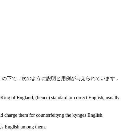
.
の下で，次のように説明と用例が与えられています．
 King of England; (hence) standard or correct English, usually
ould charge them for counterfeityng the kynges English.
ng's English among them.