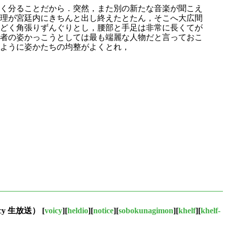
く分ることだから．突然，また別の新たな音楽が聞こえ
理が宮廷内にきちんと出し終えたとたん，そこへ大広間
どく角張りずんぐりとし，腰部と手足は非常に長くてが
者の姿かっこうとしては最も端麗な人物だと言っておこ
ように姿かたちの均整がよくとれ，
cy 生放送）
[
voicy
][
heldio
][
notice
][
sobokunagimon
][
khelf
][
khelf-