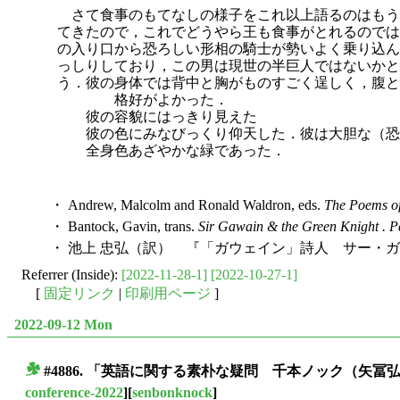
さて食事のもてなしの様子をこれ以上語るのはもう
てきたので，これでどうやら王も食事がとれるのでは
の入り口から恐ろしい形相の騎士が勢いよく乗り込ん
っしりしており，この男は現世の半巨人ではないかと
う．彼の身体では背中と胸がものすごく逞しく，腹と
格好がよかった．
彼の容貌にはっきり見えた
彼の色にみなびっくり仰天した．彼は大胆な（恐
全身色あざやかな緑であった．
・ Andrew, Malcolm and Ronald Waldron, eds.
The Poems of
・ Bantock, Gavin, trans.
Sir Gawain & the Green Knight . 
・ 池上 忠弘（訳） 『「ガウェイン」詩人 サー・ガ
Referrer (Inside):
[2022-11-28-1]
[2022-10-27-1]
[
固定リンク
|
印刷用ページ
]
2022-09-12 Mon
#4886. 「英語に関する素朴な疑問 千本ノック（矢冨弘＆堀田
■
conference-2022
][
senbonknock
]