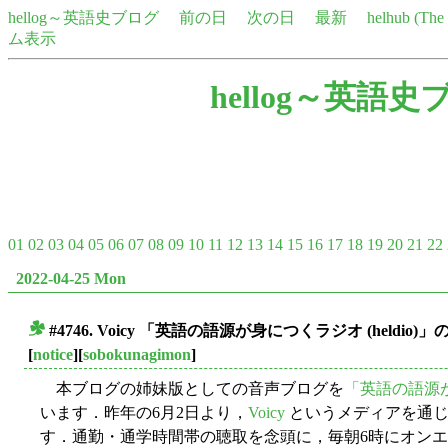
hellog～英語史ブログ
前の日
次の日
最新
helhub (Th
ム表示
hellog～英語史
01
02
03
04
05
06
07
08
09
10
11
12
13
14
15
16
17
18
19
20
21
22
2022-04-25 Mon
#4746. Voicy 「英語の語源が身につくラジオ (heldi
■
[
notice
][
sobokunagimon
]
本ブログの姉妹版としての音声ブログを
「英語の語源が身
います．昨年の6月2日より，
Voicy
というメディアを通じ
す．通勤・通学時間帯の聴取を念頭に，毎朝6時にオン