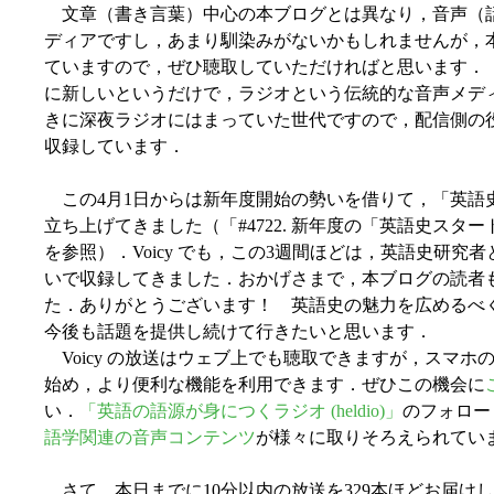
文章（書き言葉）中心の本ブログとは異なり，音声（
ディアですし，あまり馴染みがないかもしれませんが，
ていますので，ぜひ聴取していただければと思います．
に新しいというだけで，ラジオという伝統的な音声メデ
きに深夜ラジオにはまっていた世代ですので，配信側の
収録しています．
この4月1日からは新年度開始の勢いを借りて，「英語
立ち上げてきました（「#4722. 新年度の「英語史スター
を参照）．Voicy でも，この3週間ほどは，英語史研
いで収録してきました．おかげさまで，本ブログの読者も増
た．ありがとうございます！ 英語史の魅力を広めるべ
今後も話題を提供し続けて行きたいと思います．
Voicy の放送はウェブ上でも聴取できますが，スマ
始め，より便利な機能を利用できます．ぜひこの機会に
い．
「英語の語源が身につくラジオ (heldio)」
のフォローも
語学関連の音声コンテンツ
が様々に取りそろえられてい
さて，本日までに10分以内の放送を329本ほどお届け