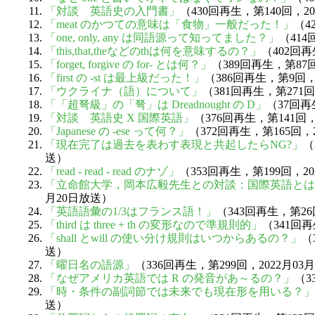
「対談 英語史の入門書」
（430回再生，第140回，20
「meat のかつての意味は「食物」一般だった！」
（4
「one, only, any は同語源って知ってました？」
（414
「this,that,theなどのthは何を意味するの？」
（402回再
「forget, forgive の for- とは何？」
（389回再生，第87回
「first の -st は最上級だった！」
（386回再生，第9回，
「ウクライナ（語）について」
（381回再生，第271回
「「超弩級」の「弩」は Dreadnought の D」
（37回再
「対談 英語史 X 国際英語」
（376回再生，第141回，
「Japanese の -ese って何？」
（372回再生，第165回，
「現在完了は過去を表わす表現と共起したらNG?」
（
送）
「read - read - read のナゾ」
（353回再生，第199回，20
「立命館大学，岡本広毅先生との対談：国際英語とは
月20日放送）
「英語語彙の1/3はフランス語！」
（343回再生，第26
「third は three + th の変形なので準規則的」
（341回再
「shall とwill の使い分け規則はいつからあるの？」
（
送）
「曜日名の語源」
（336回再生，第299回，2022月03
「なぜアメリカ英語では R の発音があ～るの？」
（3
「時・条件の副詞節では未来でも現在形を用いる？」
送）