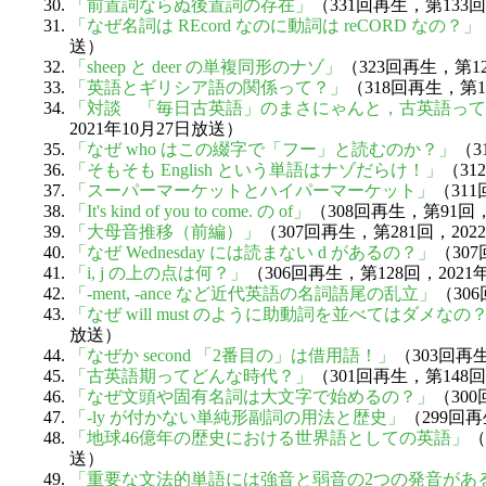
「前置詞ならぬ後置詞の存在」
（331回再生，第133回
「なぜ名詞は REcord なのに動詞は reCORD なの？」
送）
「sheep と deer の単複同形のナゾ」
（323回再生，第1
「英語とギリシア語の関係って？」
（318回再生，第1
「対談 「毎日古英語」のまさにゃんと，古英語って
2021年10月27日放送）
「なぜ who はこの綴字で「フー」と読むのか？」
（3
「そもそも English という単語はナゾだらけ！」
（31
「スーパーマーケットとハイパーマーケット」
（31
「It's kind of you to come. の of」
（308回再生，第91回，
「大母音推移（前編）」
（307回再生，第281回，202
「なぜ Wednesday には読まない d があるの？」
（30
「i, j の上の点は何？」
（306回再生，第128回，2021
「-ment, -ance など近代英語の名詞語尾の乱立」
（30
「なぜ will must のように助動詞を並べてはダメなの
放送）
「なぜか second 「2番目の」は借用語！」
（303回再
「古英語期ってどんな時代？」
（301回再生，第148回
「なぜ文頭や固有名詞は大文字で始めるの？」
（30
「-ly が付かない単純形副詞の用法と歴史」
（299回再
「地球46億年の歴史における世界語としての英語」
（
送）
「重要な文法的単語には強音と弱音の2つの発音があ