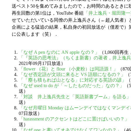
送ベスト50を集めてみましたので，お時間のあるときに
再生回数の第1位は，YouTube 番組
「井上逸兵・堀田隆一
せていただいている同僚の井上逸兵さん（←超人気者）
企画による猛追の結果，私自身の初回放送が（僅差で）
に公表します（笑）．
「なぜ A pen なのに AN apple なの？」
（1,060回再生
「『英語の思考法』（ちくま新書）の著者，井上逸兵
2021年09月17日放送）
「flower （花）と flour （小麦粉）は同語源！」
（87
「なぜ否定語が文頭に来ると VS 語順になるの？」
（
「「塵も積もれば山となる」に対応する英語の諺」
（
「なぜ used to do が「～したものだった」なの？」
（
送）
「対談 井上逸兵先生と「英語新書ブーム」を語る」
送）
「なぜ月曜日 Monday はムーンデイではなくマンデ
07日放送）
「harassment のアクセントはどこに置けばいいの？」
送）
「なぜ one と書いてオネではなくてワンなの？」
（4