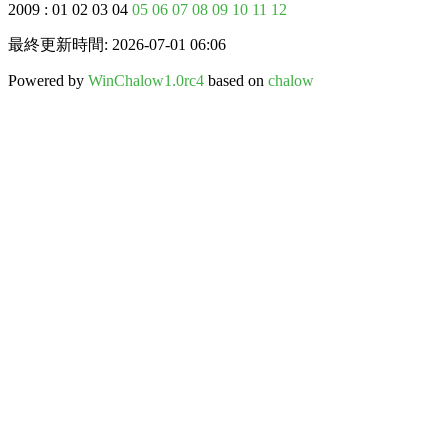
2009 : 01 02 03 04
05
06
07
08
09
10
11
12
最終更新時間: 2026-07-01 06:06
Powered by
WinChalow1.0rc4
based on
chalow