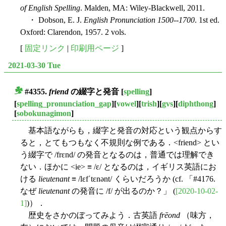
of English Spelling
. Malden, MA: Wiley-Blackwell, 2011.
・ Dobson, E. J.
English Pronunciation 1500--1700
. 1st ed.
Oxford: Clarendon, 1957. 2 vols.
[
固定リンク
|
印刷用ページ
]
2021-03-30 Tue
#4355.
friend
の綴字と発音
[
spelling
]
■
[
spelling_pronunciation_gap
][
vowel
][
trish
][
gvs
][
diphthong
]
[
sobokunagimon
]
基本語ながらも，綴字と発音の対応という観点からす
ると，とてもつもなく不規則な例である．<friend> とい
う綴字で /frɛnd/ の発音となるのは，普通では理解でき
ない．ほかに <ie> ≡ /ɛ/ となるのは，イギリス英語にお
ける
lieutenant
≡ /lɛfˈtɛnənt/ くらいだろうか (cf. 「#4176.
なぜ
lieutenant
の発音に /f/ が出るのか？」 (
[2020-10-02-
1]
)）．
歴史をさかのぼってみよう．古英語
frēond
（味方，