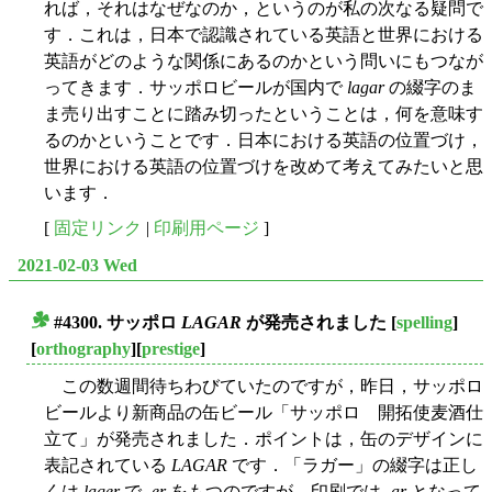
れば，それはなぜなのか，というのが私の次なる疑問で
す．これは，日本で認識されている英語と世界における
英語がどのような関係にあるのかという問いにもつなが
ってきます．サッポロビールが国内で
lagar
の綴字のま
ま売り出すことに踏み切ったということは，何を意味す
るのかということです．日本における英語の位置づけ，
世界における英語の位置づけを改めて考えてみたいと思
います．
[
固定リンク
|
印刷用ページ
]
2021-02-03 Wed
#4300. サッポロ
LAGAR
が発売されました
[
spelling
]
■
[
orthography
][
prestige
]
この数週間待ちわびていたのですが，昨日，サッポロ
ビールより新商品の缶ビール「サッポロ 開拓使麦酒仕
立て」が発売されました．ポイントは，缶のデザインに
表記されている
LAGAR
です．「ラガー」の綴字は正し
くは
lager
で -
er
をもつのですが，印刷では -
ar
となって