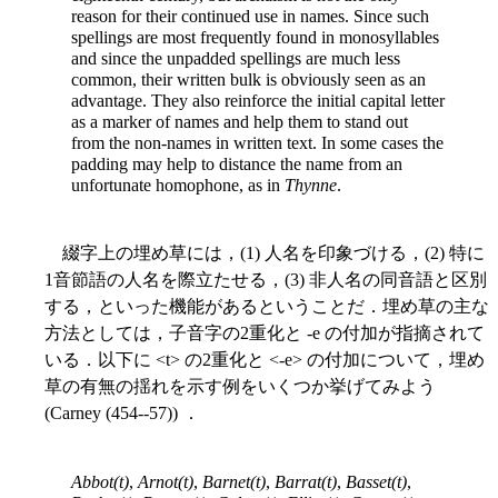
reason for their continued use in names. Since such
spellings are most frequently found in monosyllables
and since the unpadded spellings are much less
common, their written bulk is obviously seen as an
advantage. They also reinforce the initial capital letter
as a marker of names and help them to stand out
from the non-names in written text. In some cases the
padding may help to distance the name from an
unfortunate homophone, as in
Thynne
.
綴字上の埋め草には，(1) 人名を印象づける，(2) 特に
1音節語の人名を際立たせる，(3) 非人名の同音語と区別
する，といった機能があるということだ．埋め草の主な
方法としては，子音字の2重化と -e の付加が指摘されて
いる．以下に <t> の2重化と <-e> の付加について，埋め
草の有無の揺れを示す例をいくつか挙げてみよう
(Carney (454--57)) ．
Abbot(t)
,
Arnot(t)
,
Barnet(t)
,
Barrat(t)
,
Basset(t)
,