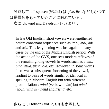
関連して，Jespersen (§3.241) は
give
,
live
などもかつて
は長母音をもっていたことに触れている．
次に Upward and Davidson (178) より．
In late Old English, short vowels were lengthened
before consonant sequences such as /mb/, /nd/, /ld/
and /rd/. This lengthening was lost again in many
cases by the end of the Middle English period. With
the action of the GVS, one sees modern reflexes of
the remaining long vowels in words such as
climb
,
bind
,
mild
,
yield
,
old
, etc. However, in some words
there was a subsequent shortening of the vowel,
leading to pairs of words similar or identical in
spelling in Modern English but with different
pronunciations:
wind
(verb, with /aɪ/) but
wind
(noun, with /ɪ/),
fiend
and
friend
, etc.
さらに，Dobson (Vol. 2, §9) も参照した．