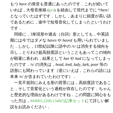
もつ
have
の発音も普通にあったのです．これが続いて
いれば，大母音推移 (
gvs
) を経由して現代までに */heɪv/
となっていたはずです．しかし，あまりに頻度が高い語
であるために，途中で短母音化してしまったというわけ
です．
同様に，3単現形や過去（分詞）形としても，中英語
期には今ではダメな
haves
や
haved
も用いられていまし
た．しかし，13世紀以降に語中の /v/ は消失する傾向を
示し，とりわけ超高頻度語ということもあってこの傾向
が顕著に表われ，結果として
has
や
had
になってしまっ
たのです．/v/ の消失は，
head
,
lord
,
lady
,
lark
,
poor
等の
語形にも関わっています（逆にいえば，これらの語には
本来 /v/ が含まれていたわけです）．
一見不規則にみえる形の背景には，高頻度語であるこ
と，そして音変化という過程が存在したのです．ちゃん
と歴史的な理由があるわけですね．この問題に関心をも
った方は，
##4065,2200,1348の記事セット
にて詳しい解
説をお読みください．