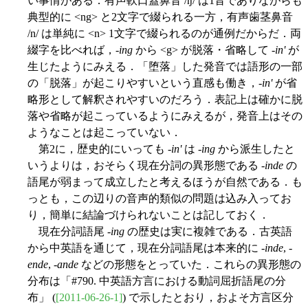
い事情がある．有声軟口蓋鼻音 /ŋ/ は1音でありながらも
典型的に <ng> と2文字で綴られる一方，有声歯茎鼻音
/n/ は単純に <n> 1文字で綴られるのが通例だからだ．両
綴字を比べれば，-
ing
から <g> が脱落・省略して -
in'
が
生じたようにみえる．「堕落」した発音では語形の一部
の「脱落」が起こりやすいという直感も働き，-
in'
が省
略形として解釈されやすいのだろう．表記上は確かに脱
落や省略が起こっているようにみえるが，発音上はその
ようなことは起こっていない．
第2に，歴史的にいっても -
in'
は -
ing
から派生したと
いうよりは，おそらく現在分詞の異形態である -
inde
の
語尾が弱まって成立したと考えるほうが自然である．も
っとも，この辺りの音声的類似の問題は込み入ってお
り，簡単に結論づけられないことは記しておく．
現在分詞語尾 -
ing
の歴史は実に複雑である．古英語
から中英語を通じて，現在分詞語尾は本来的に -
inde
, -
ende
, -
ande
などの形態をとっていた．これらの異形態の
分布は「#790. 中英語方言における動詞屈折語尾の分
布」 (
[2011-06-26-1]
) で示したとおり，およそ方言区分