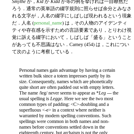
Smythe
か，
Kid
か
Kidd
か等の例を挙げれば一目瞭然だ
ろう．通常の英単語の綴字規則に照らせば余分とみなさ
れる文字が，人名の綴字にしばしば現われるという現象
だ．人名 (
personal_name
) は，その人物のアイデンティ
ティや存在感を示すための言語要素であり，とりわけ視
覚に訴える綴字において，しばしば「盛る」ということ
があっても不思議はない．Carney (454) は，これについ
て次のように考察している．
Personal names gain advantage by having a certain
written bulk since a totem impresses partly by its
size. Consequently, names which are phonetically
quite short are often padded out with empty letters.
The name /leg/ never seems to appear as *
Leg
--- the
usual spelling is
Legge
. Here we see the two most
common types of padding: <C>-doubling and a
superfluous <-e> in a context where neither is
warranted by modern spelling conventions. Such
spellings were common in both names and non-
names before conventions settled down in the
eighteenth century, but archaism is not the only