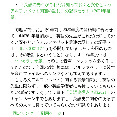
・
「英語の先生がこれだけ知っておくと安心という
アルファベット関連の話し」の記事セット（2021年度
版）
同趣旨で，およそ1年前，2020年度の開始期に合わせ
て「#4038. 年度初めに「英語の先生がこれだけ知ってお
くと安心というアルファベット関連の話し」の記事セッ
ト」 (
[2020-05-17-1]
) を公開していました．今回のもの
は，その改訂版ということになります．昨年度中は
「hellog ラジオ版」
と称して音声コンテンツを多く作っ
てきたので，今回の改訂版には，アルファベットに関す
る音声ファイルへのリンクなども加えてあります．
もちろんアルファベットに関する背景知識は，英語の
先生に限らず，一般の英語学習者にも持っていてもらい
たい知識です．そして，目下
「英語史導入企画2021」
の
キャンペーン中でもありますし，英語史に関心のあるす
べての人々に持っていてもらいたい知識でもあります．
[
固定リンク
|
印刷用ページ
]