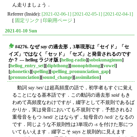
ん走りましょう．
Referrer (Inside):
[2021-02-06-1]
[2021-02-05-1]
[2021-02-04-1]
[
固定リンク
|
印刷用ページ
]
2021-01-10 Sun
#4276. なぜ
say
の過去形，3単現形は「セイド」「セ
■
イズ」ではなく「セッド」「セズ」と発音されるのです
か？ --- hellog ラジオ版
[
hellog-radio
][
sobokunagimon
]
[
hellog_entry_set
][
diphthong
][
monophthong
][
vowel
]
[
phonetics
][
spelling
][
spelling_pronunciation_gap
]
[
pronunciation
][
sound_change
][
assimilation
]
動詞
say
/seɪ/ は超高頻度の語で，初学者もすぐに覚え
ることになる基本語です．この動詞の過去形
said
もき
わめて高頻度なわけですが，綴字として不規則であるば
かりか，実は発音においても不規則です．予想される2
重母音をもつ /seɪd/ とはならず，短母音の /sɛd/ となるの
です．同じような不規則性は3単現の -
s
を付けた形につ
いてもいえます．綴字こそ
says
と規則的に見えます