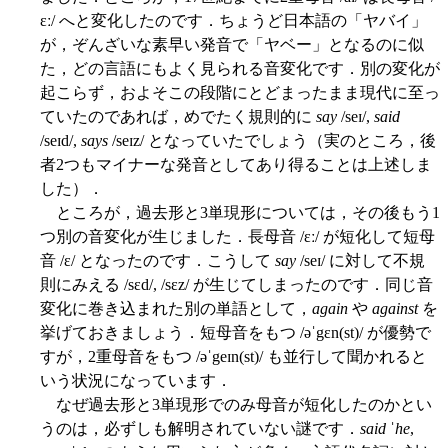
ɛː/ へと変化したのです．ちょうど日本語の「ヤバイ」
が，ぞんざいな素早い発音で「ヤベー」となるのに似
た，どの言語にもよく見られる音変化です．別の変化が
起こらず，およそこの段階にとどまったまま現代に至っ
ていたのであれば，めでたく規則的に
say
/seɪ/,
said
/seɪd/,
says
/seɪz/ となっていたでしょう（実のところ，後
者2つもマイナーな発音としてあり得ることは上述しま
した）．
ところが，過去形と3単現形については，その後もう1
つ別の音変化が生じました．長母音 /ɛː/ が短化して短母
音 /ɛ/ となったのです．こうして
say
/seɪ/ に対して不規
則にみえる /sɛd/, /sɛz/ が生じてしまったのです．同じ音
変化に巻き込まれた別の単語として，
again
や
against
を
挙げておきましょう．短母音をもつ /əˈgɛn(st)/ が優勢で
すが，2重母音をもつ /əˈgeɪn(st)/ も並行して聞かれると
いう状況になっています．
なぜ過去形と3単現形でのみ母音が短化したのかとい
うのは，必ずしも解明されていない謎です．
said ˈhe
,