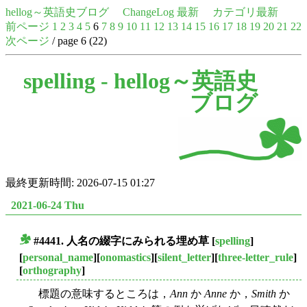
hellog～英語史ブログ
ChangeLog 最新
カテゴリ最新
前ページ
1
2
3
4
5
6
7
8
9
10
11
12
13
14
15
16
17
18
19
20
21
22
次ページ
/ page 6 (22)
spelling -
hellog～英語史
ブログ
最終更新時間: 2026-07-15 01:27
2021-06-24 Thu
#4441. 人名の綴字にみられる埋め草
[
spelling
]
■
[
personal_name
][
onomastics
][
silent_letter
][
three-letter_rule
]
[
orthography
]
標題の意味するところは，
Ann
か
Anne
か，
Smith
か