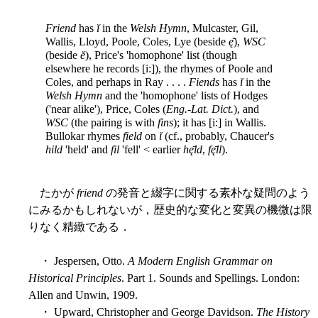
Friend
has
ĭ
in the
Welsh Hymn
, Mulcaster, Gil,
Wallis, Lloyd, Poole, Coles, Lye (beside
ę̄
),
WSC
(beside
ĕ
), Price's 'homophone' list (though
elsewhere he records [i:]), the rhymes of Poole and
Coles, and perhaps in Ray . . . .
Fiends
has
ĭ
in the
Welsh Hymn
and the 'homophone' lists of Hodges
('near alike'), Price, Coles (
Eng.-Lat. Dict.
), and
WSC
(the pairing is with
fins
); it has [i:] in Wallis.
Bullokar rhymes
field
on
ĭ
(cf., probably, Chaucer's
hild
'held' and
fil
'fell' < earlier
hę̄ld
,
fę̄ll
).
たかが
friend
の発音と綴字に関する素朴な疑問のよう
にみるかもしれないが，歴史的な変化と変異の機微は限
りなく精緻である．
・ Jespersen, Otto.
A Modern English Grammar on
Historical Principles
. Part 1. Sounds and Spellings. London:
Allen and Unwin, 1909.
・ Upward, Christopher and George Davidson.
The History