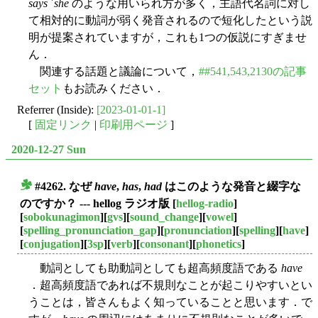
says ˈshe
のような用いられ方が多く，主語代名詞に対し
て相対的に動詞が弱く発音されるので短化したという説
明が提案されていますが，これも1つの仮説にすぎませ
ん．
関連する話題と議論について，
##541,543,2130の記事
セット
もお読みください．
Referrer (Inside):
[2023-01-01-1]
[
固定リンク
|
印刷用ページ
]
2020-12-27 Sun
#4262. なぜ
have
,
has
,
had
はこのような発音と綴字な
■
のですか？ --- hellog ラジオ版
[
hellog-radio
]
[
sobokunagimon
][
gvs
][
sound_change
][
vowel
]
[
spelling_pronunciation_gap
][
pronunciation
][
spelling
][
have
]
[
conjugation
][
3sp
][
verb
][
consonant
][
phonetics
]
動詞としても助動詞としても超高頻度語である
have
．超高頻度語であれば不規則なことが起こりやすいとい
うことは，皆さんもよく知っていることと思います．で