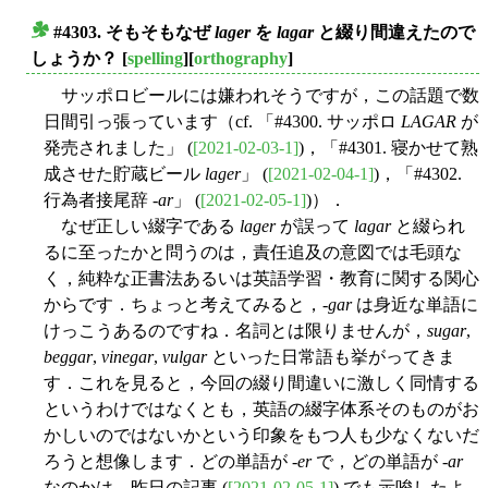
#4303. そもそもなぜ
lager
を
lagar
と綴り間違えたので
■
しょうか？
[
spelling
][
orthography
]
サッポロビールには嫌われそうですが，この話題で数
日間引っ張っています（cf. 「#4300. サッポロ
LAGAR
が
発売されました」 (
[2021-02-03-1]
)，「#4301. 寝かせて熟
成させた貯蔵ビール
lager
」 (
[2021-02-04-1]
)，「#4302.
行為者接尾辞 -
ar
」 (
[2021-02-05-1]
)）．
なぜ正しい綴字である
lager
が誤って
lagar
と綴られ
るに至ったかと問うのは，責任追及の意図では毛頭な
く，純粋な正書法あるいは英語学習・教育に関する関心
からです．ちょっと考えてみると，-
gar
は身近な単語に
けっこうあるのですね．名詞とは限りませんが，
sugar
,
beggar
,
vinegar
,
vulgar
といった日常語も挙がってきま
す．これを見ると，今回の綴り間違いに激しく同情する
というわけではなくとも，英語の綴字体系そのものがお
かしいのではないかという印象をもつ人も少なくないだ
ろうと想像します．どの単語が -
er
で，どの単語が -
ar
なのかは，昨日の記事 (
[2021-02-05-1]
) でも示唆したよ