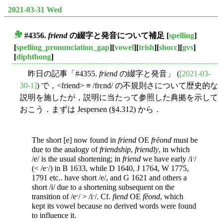
2021-03-31 Wed
#4356.
friend
の綴字と発音について補足
[
spelling
]
■
[
spelling_pronunciation_gap
][
vowel
][
trish
][
shocc
][
gvs
]
[
diphthong
]
昨日の記事「#4355.
friend
の綴字と発音」 (
[2021-03-
30-1]
) で，<friend> ≡ /frɛnd/ の不規則さについて歴史的な
説明を施したが，説明に当たって参照した典拠を示して
おこう．まずは Jespersen (§4.312) から．
The short [e] now found in
friend
OE
frēond
must be
due to the analogy of
friendship
,
friendly
, in which
/e/ is the usual shortening; in
friend
we have early /iˑ/
(< /eˑ/) in B 1633, while D 1640, J 1764, W 1775,
1791 etc.. have short /e/, and G 1621 and others a
short /i/ due to a shortening subsequent on the
transition of /eˑ/ > /iˑ/. Cf.
fiend
OE
fēond
, which
kept its vowel because no derived words were found
to influence it.