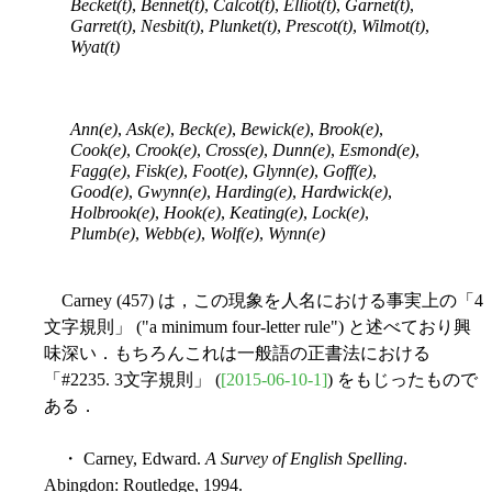
Becket(t)
,
Bennet(t)
,
Calcot(t)
,
Elliot(t)
,
Garnet(t)
,
Garret(t)
,
Nesbit(t)
,
Plunket(t)
,
Prescot(t)
,
Wilmot(t)
,
Wyat(t)
Ann(e)
,
Ask(e)
,
Beck(e)
,
Bewick(e)
,
Brook(e)
,
Cook(e)
,
Crook(e)
,
Cross(e)
,
Dunn(e)
,
Esmond(e)
,
Fagg(e)
,
Fisk(e)
,
Foot(e)
,
Glynn(e)
,
Goff(e)
,
Good(e)
,
Gwynn(e)
,
Harding(e)
,
Hardwick(e)
,
Holbrook(e)
,
Hook(e)
,
Keating(e)
,
Lock(e)
,
Plumb(e)
,
Webb(e)
,
Wolf(e)
,
Wynn(e)
Carney (457) は，この現象を人名における事実上の「4
文字規則」 ("a minimum four-letter rule") と述べており興
味深い．もちろんこれは一般語の正書法における
「#2235. 3文字規則」 (
[2015-06-10-1]
) をもじったもので
ある．
・ Carney, Edward.
A Survey of English Spelling
.
Abingdon: Routledge, 1994.