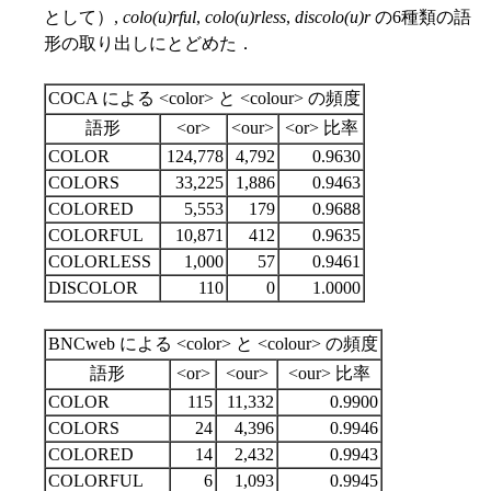
として）,
colo(u)rful
,
colo(u)rless
,
discolo(u)r
の6種類の語
形の取り出しにとどめた．
COCA による <color> と <colour> の頻度
語形
<or>
<our>
<or> 比率
COLOR
124,778
4,792
0.9630
COLORS
33,225
1,886
0.9463
COLORED
5,553
179
0.9688
COLORFUL
10,871
412
0.9635
COLORLESS
1,000
57
0.9461
DISCOLOR
110
0
1.0000
BNCweb による <color> と <colour> の頻度
語形
<or>
<our>
<our> 比率
COLOR
115
11,332
0.9900
COLORS
24
4,396
0.9946
COLORED
14
2,432
0.9943
COLORFUL
6
1,093
0.9945