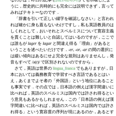
うに，歴史的に共時的にも完全には説明できず，言って
みればテキトーなのです．
「辞書を引いて正しい綴字を確認しなさい」と言われ
れば確かに身も蓋もないわけですし，私も英語教員のは
しくれとして，おいそれとスペルミスについて寛容主義
を貫くことは難しいと自認してはいるのですが，ここで
は誰もが
lager
を
lagar
と間違え得る「理由」があると
いうことを述べたいだけです．-
er
, -
or
, -
ar
の間の選択に
は緩い傾向はあるにせよ完全な規則はありませんし，発
音もすべて /ə(r)/ で区別されないのですから．
さて，英語は世界の
lingua_franca
でもありますが，日
本においては義務教育で学習すべき言語であるとはい
え，あくまでよそ者の「外国語」という地位にあること
も事実です．その点では，日本語の例えば漢字間違いに
比べれば，英語のスペルミスは国内では許され得るとい
う意見もあるかもしれません．この「日本語の例えば漢
字間違いに比べれば，英語のスペルミスは国内では許さ
れ得る」という寛容度の序列が現にあるのか，あるとす