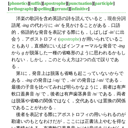
[
phonetics
][
suffix
][
apostrophe
][
punctuation
][
participle
]
[
orthography
][
spelling
][
gerund
][
infinitive
]
洋楽の歌詞を含め英語の詩を読んでいると，現在分詞
語尾 -
ing
の代わりに -
in'
を見かけることがある．口語
的，俗語的な発音を表記する際にも，しばしば -
in'
に出
会う．アポストロフィ (
apostrophe
) が用いられているこ
ともあり，直感的にいえばインフォーマルな発音で -
ing
から
g
が脱落した一種の省略形のように思われるかもし
れない．しかし，このとらえ方は2つの点で誤りであ
る．
第1に，発音上は脱落も省略も起こっていないからで
ある．-
ing
の発音は /-ɪŋ/ で，-
in'
の発音は /-ɪn/ である．
最後の子音を比べてみれば明らかなように，前者は有声
軟口蓋鼻音 /ŋ/ で，後者は有声歯茎鼻音 /n/ である．両者
は脱落や省略の関係ではなく，交代あるいは置換の関係
であることがわかる．
後者を表記する際にアポストロフィの用いられるのが
勘違いのもとなわけだが，ここには正書法上やむを得な