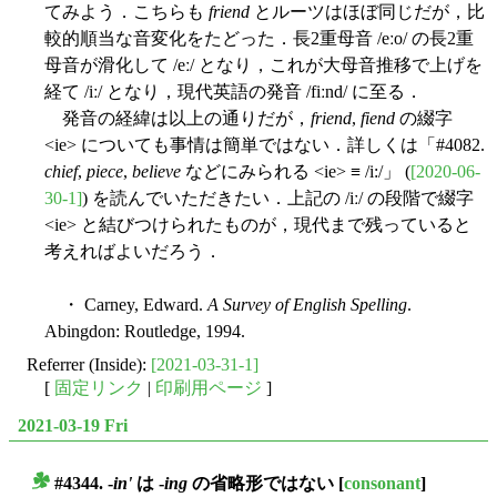
てみよう．こちらも
friend
とルーツはほぼ同じだが，比
較的順当な音変化をたどった．長2重母音 /eːo/ の長2重
母音が滑化して /eː/ となり，これが大母音推移で上げを
経て /iː/ となり，現代英語の発音 /fiːnd/ に至る．
発音の経緯は以上の通りだが，
friend
,
fiend
の綴字
<ie> についても事情は簡単ではない．詳しくは「#4082.
chief
,
piece
,
believe
などにみられる <ie> ≡ /i:/」 (
[2020-06-
30-1]
) を読んでいただきたい．上記の /iː/ の段階で綴字
<ie> と結びつけられたものが，現代まで残っていると
考えればよいだろう．
・ Carney, Edward.
A Survey of English Spelling
.
Abingdon: Routledge, 1994.
Referrer (Inside):
[2021-03-31-1]
[
固定リンク
|
印刷用ページ
]
2021-03-19 Fri
#4344. -
in'
は -
ing
の省略形ではない
[
consonant
]
■