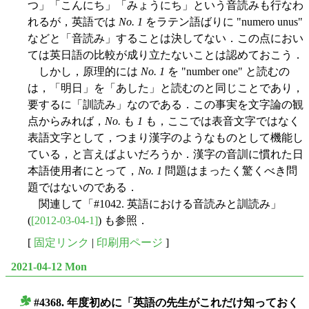
つ」「こんにち」「みょうにち」という音読みも行なわ
れるが，英語では
No. 1
をラテン語ばりに "numero unus"
などと「音読み」することは決してない．この点におい
ては英日語の比較が成り立たないことは認めておこう．
しかし，原理的には
No. 1
を "number one" と読むの
は，「明日」を「あした」と読むのと同じことであり，
要するに「訓読み」なのである．この事実を文字論の観
点からみれば，
No.
も
1
も，ここでは表音文字ではなく
表語文字として，つまり漢字のようなものとして機能し
ている，と言えばよいだろうか．漢字の音訓に慣れた日
本語使用者にとって，
No. 1
問題はまったく驚くべき問
題ではないのである．
関連して「#1042. 英語における音読みと訓読み」
(
[2012-03-04-1]
) も参照．
[
固定リンク
|
印刷用ページ
]
2021-04-12 Mon
#4368. 年度初めに「英語の先生がこれだけ知っておく
■