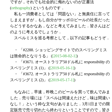
ですが，それでも社会的に侮れないのが正書法
(
orthography
) というものです．
私も一消費者としては「問題ない」と無責任に言って
しまえますが，もし自分がサッポロビールの社長だった
らどうするかなあ，などと考えてみました．皆さんはど
のように考えるでしょうか．
スペルミスを巡る考察として，以下の記事もどうぞ．
・ 「#2288. ショッピングサイトでのスペリングミス
は致命的となりうる」 (
[2015-08-02-1]
)
・ 「#3671. オーストラリア50ドル札に
responsibility
の
スペリングミス (1)」 (
[2019-05-16-1]
)
・ 「#3672. オーストラリア50ドル札に
responsibility
の
スペリングミス (2)」 (
[2019-05-17-1]
)
ちなみに，早速，昨晩このビールを買って飲んでみま
した．売り場には「スペルは間違えたけど，味は間違い
なし！」という粋な文句がありました．3月1日までの限
定販売で売り切れたら終わりということですので，皆さ