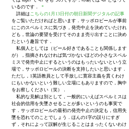
いるのです．
*
詳細は
こちらの1月13日付の朝日新聞デジタルの記事
をご覧いただければと思います．サッポロビールが事前
にこのスペルミスに気づき，発売中止を決めていたけれ
ども，世論の要望を受けてそのまま売り出すことに決め
たという趣旨です．
私個人としては（ビール好きであることも関係します
が），指摘されなければ気づかないほどの小さなスペル
ミスで発売中止にするというのはもったいないという立
場で，サッポロビールの決断を支持したいと思います．
ただし，1英語教員として手放しに寛容主義を貫くわけ
にもいかないという難しい立場にもありますので，胸中
をお察しください（笑）．
私的な見解は別として，一般的にいえばスペルミスは
社会的信用を失墜させることが多いというのも事実で
す．サッポロビールの最初の発売中止の決定も，信用失
墜を恐れてのことでしょう．ほんの1字の誤りにすぎ
ず，それによって誤解が生じることはまったくないわけ