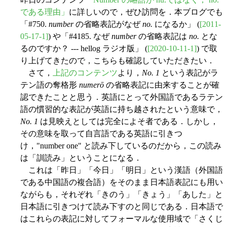
である理由」
に詳しいので，ぜひ訪問を．本ブログでも
「#750.
number
の省略表記がなぜ
no.
になるか」 (
[2011-
05-17-1]
) や「#4185. なぜ
number
の省略表記は
no.
とな
るのですか？ --- hellog ラジオ版」 (
[2020-10-11-1]
) で取
り上げてきたので，こちらも確認していただきたい．
さて，
上記のコンテンツ
より，
No. 1
という表記がラ
テン語の奪格形
numerō
の省略表記に由来することが確
認できたことと思う．英語にとって外国語であるラテン
語の慣習的な表記が英語に持ち越されたという意味で，
No. 1
は見映えとしては完全によそ者である．しかし，
その意味を取って自言語である英語に引きつ
け，"number one" と読み下しているのだから，この読み
は「訓読み」ということになる．
これは「昨日」「今日」「明日」という漢語（外国語
である中国語の複合語）をそのまま日本語表記にも用い
ながらも，それぞれ「きのう」「きょう」「あした」と
日本語に引きつけて読み下すのと同じである．日本語で
はこれらの表記に対してフォーマルな使用域で「さくじ