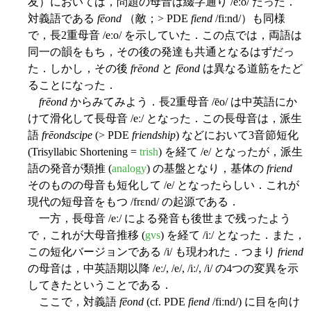
友）においては，問題の母音は綴字通り /eːo/ だった．
対義語である
fēond
（敵；> PDE
fiend
/fiːnd/）も同様
で，長2重母音 /eːo/ を示していた．この点では，両語は
同一の韻をもち，その後の発達も共通となるはずだっ
た．しかし，その後
frēond
と
fēond
は異なる道筋をたど
ることになった．
frēond
からみてみよう．長2重母音 /ēo/ は中英語にか
けて滑化して長母音 /eː/ となった．この長母音は，派生
語
frēondscipe
(> PDE
friendship
) などにおいて3音節短化
(Trisyllabic Shortening =
trish
) を経て /e/ となったが，派生
語の発音が類推 (
analogy
) の基盤となり，基体の
friend
そのものの母音も短化して /e/ となったらしい．これが
現代の短母音をもつ /frɛnd/ の起源である．
一方，長母音 /eː/ による発音も後世まで残ったよう
で，これが大母音推移 (
gvs
) を経て /iː/ となった．また，
この短化バージョンである /i/ も現われた．つまり
friend
の母音は，中英語期以降 /eː/, /e/, /iː/, /i/ の4つの変異を示
してきたということである．
ここで，対義語
fēond
(cf. PDE
fiend
/fiːnd/) に目を向け