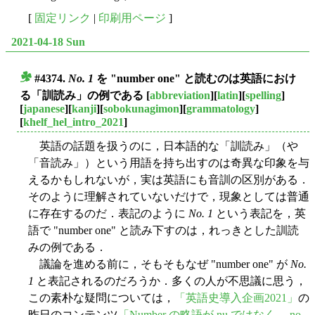
[
固定リンク
|
印刷用ページ
]
2021-04-18 Sun
#4374.
No. 1
を "number one" と読むのは英語におけ
■
る「訓読み」の例である
[
abbreviation
][
latin
][
spelling
]
[
japanese
][
kanji
][
sobokunagimon
][
grammatology
]
[
khelf_hel_intro_2021
]
英語の話題を扱うのに，日本語的な「訓読み」（や
「音読み」）という用語を持ち出すのは奇異な印象を与
えるかもしれないが，実は英語にも音訓の区別がある．
そのように理解されていないだけで，現象としては普通
に存在するのだ．表記のように
No. 1
という表記を，英
語で "number one" と読み下すのは，れっきとした訓読
みの例である．
議論を進める前に，そもそもなぜ "number one" が
No.
1
と表記されるのだろうか．多くの人が不思議に思う，
この素朴な疑問については，
「英語史導入企画2021」
の
昨日のコンテンツ
「Number の略語が nu.ではなく， no.