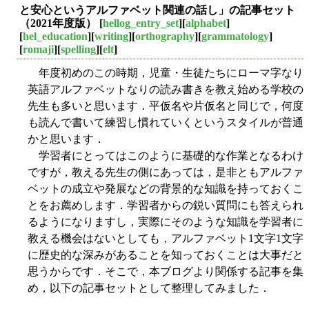
と安心というアルファベット関連の話し」の記事セット
（2021年度版）
[
hellog_entry_set
][
alphabet
]
[
hel_education
][
writing
][
orthography
][
grammatology
]
[
romaji
][
spelling
][
elt
]
年度初めのこの時期，児童・生徒たちにローマ字なり
英語アルファベットなりの読み書きを教え始める学校の
先生も多いと思います．平仮名や片仮名と同じで，何度
も読んで書いて練習し慣れていくというスタイルが普通
かと思います．
学習者にとってはこのように基礎的な作業となるわけ
ですが，教える先生の側にあっては，是非ともアルファ
ベットの成立や発展などの背景的な知識を持っておくこ
とをお薦めします．学習者からの鋭い質問にも答えられ
るようになりますし，実際にそのような知識を学習者に
教える機会はないとしても，アルファベット1文字1文字
に歴史的な深みがあることを知っておくことは大事だと
思うからです．そこで，本ブログより関係する記事を集
め，以下の記事セットとして整理してみました．