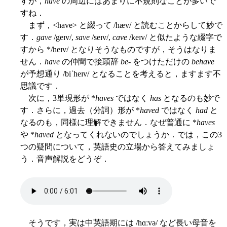
すが，
have
の周辺にはあまりに不規則なことが多いで
すね．
まず，<have> と綴って /hæv/ と読むことからして妙で
す．
gave
/geɪv/,
save
/seɪv/,
cave
/keɪv/ と似たような綴字で
すから */heɪv/ となりそうなものですが，そうはなりま
せん．
have
の仲間で接頭辞
be
- をつけただけの
behave
が予想通り /biˈheɪv/ となることを考えると，ますます不
思議です．
次に，3単現形が *
haves
ではなく
has
となるのも妙で
す．さらに，過去（分詞）形が *
haved
ではなく
had
と
なるのも，同様に理解できません．なぜ普通に *
haves
や *
haved
となってくれないのでしょうか．では，この3
つの疑問について，英語史の立場から答えてみましょ
う．音声解説をどうぞ．
そうです，実は中英語期には /hɑːvə/ など長い母音を