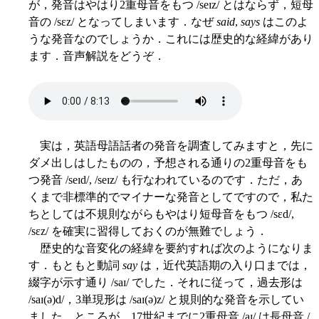
が，発音はやはり2重母音をもつ /seɪz/ とはならず，短母
音の /sɛz/ となってしまいます．なぜ
said
,
says
はこのよ
うな発音なのでしょうか．これには歴史的な経緯があり
ます．音声解説をどうぞ．
実は，英語母語話者の発音を調査してみますと，先に
ダメ出しはしたものの，予想される通りの2重母音をも
つ発音 /seɪd/, /seɪz/ も行なわれているのです．ただ，あ
くまで非標準的でマイナーな発音としてですので，私た
ちとしては不規則ながらもやはり短母音をもつ /sɛd/,
/sɛz/ を確実に習得しておくのが無難でしょう．
歴史的な音変化の経緯を要約すれば次のようになりま
す．もともと動詞
say
は，近代英語期の入り口までは，
綴字が示す通り /saɪ/ でした．それに従って，過去形は
/saɪ(ə)d/，3単現形は /saɪ(ə)z/ と規則的な発音を示してい
ました．ところが，17世紀までに2重母音 /aɪ/ は長母音 /