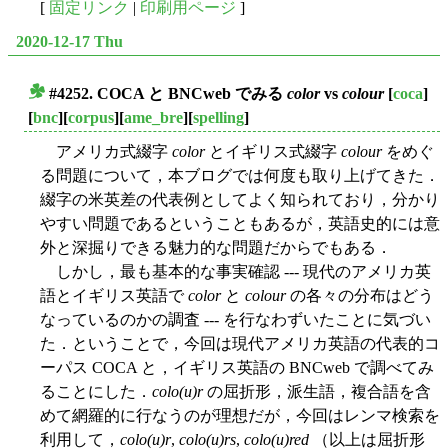
[
固定リンク
|
印刷用ページ
]
2020-12-17 Thu
#4252. COCA と BNCweb でみる
color
vs
colour
[
coca
]
■
[
bnc
][
corpus
][
ame_bre
][
spelling
]
アメリカ式綴字
color
とイギリス式綴字
colour
をめぐ
る問題について，本ブログでは何度も取り上げてきた．
綴字の米英差の代表例としてよく知られており，分かり
やすい問題であるということもあるが，英語史的には意
外と深掘りできる魅力的な問題だからでもある．
しかし，最も基本的な事実確認 --- 現代のアメリカ英
語とイギリス英語で
color
と
colour
の各々の分布はどう
なっているのかの調査 --- を行なわずいたことに気づい
た．ということで，今回は現代アメリカ英語の代表的コ
ーパス COCA と，イギリス英語の BNCweb で調べてみ
ることにした．
colo(u)r
の屈折形，派生語，複合語を含
めて網羅的に行なうのが理想だが，今回はレンマ検索を
利用して，
colo(u)r
,
colo(u)rs
,
colo(u)red
（以上は屈折形