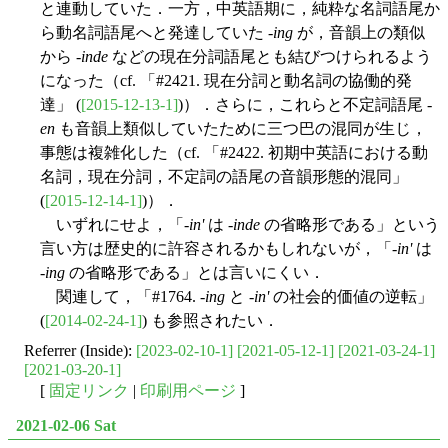
と連動していた．一方，中英語期に，純粋な名詞語尾か
ら動名詞語尾へと発達していた -
ing
が，音韻上の類似
から -
inde
などの現在分詞語尾とも結びつけられるよう
になった（cf. 「#2421. 現在分詞と動名詞の協働的発
達」 (
[2015-12-13-1]
)）．さらに，これらと不定詞語尾 -
en
も音韻上類似していたために三つ巴の混同が生じ，
事態は複雑化した（cf. 「#2422. 初期中英語における動
名詞，現在分詞，不定詞の語尾の音韻形態的混同」
(
[2015-12-14-1]
)）．
いずれにせよ，「-
in'
は -
inde
の省略形である」という
言い方は歴史的に許容されるかもしれないが，「-
in'
は
-
ing
の省略形である」とは言いにくい．
関連して，「#1764. -
ing
と -
in'
の社会的価値の逆転」
(
[2014-02-24-1]
) も参照されたい．
Referrer (Inside):
[2023-02-10-1]
[2021-05-12-1]
[2021-03-24-1]
[2021-03-20-1]
[
固定リンク
|
印刷用ページ
]
2021-02-06 Sat