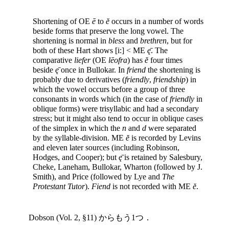
Shortening of OE
ē
to
ĕ
occurs in a number of words
beside forms that preserve the long vowel. The
shortening is normal in
bless
and
brethren
, but for
both of these Hart shows [i:] < ME
ę̄
. The
comparative
liefer
(OE
lēofra
) has
ĕ
four times
beside
ę̄
once in Bullokar. In
friend
the shortening is
probably due to derivatives (
friendly
,
friendship
) in
which the vowel occurs before a group of three
consonants in words which (in the case of
friendly
in
oblique forms) were trisyllabic and had a secondary
stress; but it might also tend to occur in oblique cases
of the simplex in which the
n
and
d
were separated
by the syllable-division. ME
ĕ
is recorded by Levins
and eleven later sources (including Robinson,
Hodges, and Cooper); but
ę̄
is retained by Salesbury,
Cheke, Laneham, Bullokar, Wharton (followed by J.
Smith), and Price (followed by Lye and
The
Protestant Tutor
).
Fiend
is not recorded with ME
ĕ
.
Dobson (Vol. 2, §11) からもう1つ．