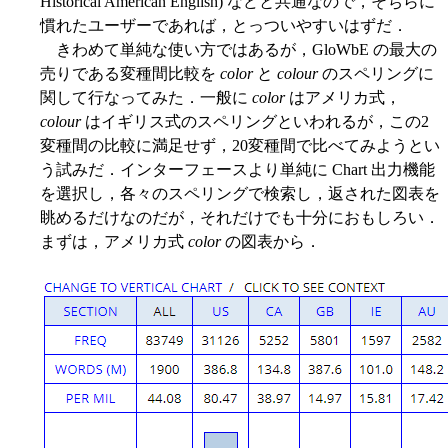
Historical American English) などと共通なので，そちらに
慣れたユーザーであれば，とっついやすいはずだ．
きわめて単純な使い方ではあるが，GloWbE の最大の
売りである変種間比較を
color
と
colour
のスペリングに
関して行なってみた．一般に
color
はアメリカ式，
colour
はイギリス式のスペリングといわれるが，この2
変種間の比較に満足せず，20変種間で比べてみようとい
う試みだ．インターフェースより単純に Chart 出力機能
を選択し，各々のスペリングで検索し，返された図表を
眺めるだけなのだが，それだけでも十分におもしろい．
まずは，アメリカ式
color
の図表から．