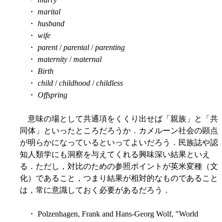
・
marital
・
husband
・
wife
・
parent
/
parental
/
parenting
・
maternity
/
maternal
・
Birth
・
child
/
childhood
/
childless
・
Offspring
意味の場として共通項をくくり出せば「親族」と「共
同体」といったところだろうか．カメルーン社会の顕点
が明らかになっているといってよいだろう．民族誌や認
知人類学にも洞察を与えてくれる興味深い結果といえ
る．ただし，対比のための参照ポイントが英米変種（文
化）であること，つまり結果が相対的なものであること
は，常に意識しておく必要があるだろう．
・ Polzenhagen, Frank and Hans-Georg Wolf, "World