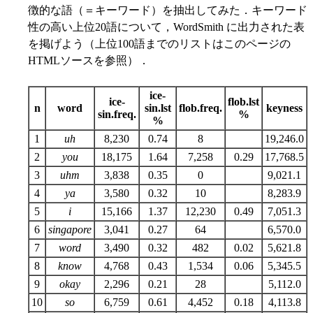
徴的な語（＝キーワード）を抽出してみた．キーワード
性の高い上位20語について，WordSmith に出力された表
を掲げよう（上位100語までのリストはこのページの
HTMLソースを参照）．
ice-
ice-
flob.lst
n
word
sin.lst
flob.freq.
keyness
sin.freq.
%
%
1
uh
8,230
0.74
8
19,246.0
2
you
18,175
1.64
7,258
0.29
17,768.5
3
uhm
3,838
0.35
0
9,021.1
4
ya
3,580
0.32
10
8,283.9
5
i
15,166
1.37
12,230
0.49
7,051.3
6
singapore
3,041
0.27
64
6,570.0
7
word
3,490
0.32
482
0.02
5,621.8
8
know
4,768
0.43
1,534
0.06
5,345.5
9
okay
2,296
0.21
28
5,112.0
10
so
6,759
0.61
4,452
0.18
4,113.8