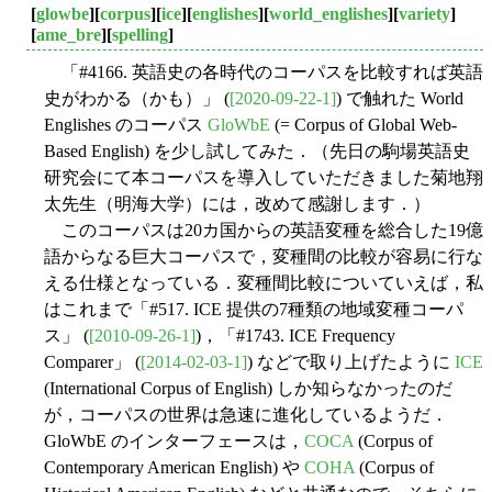
[
glowbe
][
corpus
][
ice
][
englishes
][
world_englishes
][
variety
]
[
ame_bre
][
spelling
]
「#4166. 英語史の各時代のコーパスを比較すれば英語
史がわかる（かも）」 (
[2020-09-22-1]
) で触れた World
Englishes のコーパス
GloWbE
(= Corpus of Global Web-
Based English) を少し試してみた．（先日の駒場英語史
研究会にて本コーパスを導入していただきました菊地翔
太先生（明海大学）には，改めて感謝します．）
このコーパスは20カ国からの英語変種を総合した19億
語からなる巨大コーパスで，変種間の比較が容易に行な
える仕様となっている．変種間比較についていえば，私
はこれまで「#517. ICE 提供の7種類の地域変種コーパ
ス」 (
[2010-09-26-1]
)，「#1743. ICE Frequency
Comparer」 (
[2014-02-03-1]
) などで取り上げたように
ICE
(International Corpus of English) しか知らなかったのだ
が，コーパスの世界は急速に進化しているようだ．
GloWbE のインターフェースは，
COCA
(Corpus of
Contemporary American English) や
COHA
(Corpus of