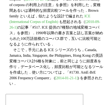
of corpora の利用上の注意」を参照）を利用した，変種
間あるいは通時的な頻度比較ツールを作った．Brown
family といえば，似たような設計で編まれた
ICE
(International Corpus of English)
も想起される（
[2010-09-
26-1]
の記事「#517. ICE 提供の7種類の地域変種コーパ
ス」を参照）．1990年以降の書き言葉と話し言葉が納め
られた100万語規模のコーパス群で，互いに比較可能と
なるように作られている．
そこで，手元にある ICE シリーズのうち，Canada,
Jamaica, India, Singapore, the Philippines, Hong Kong の英語
変種コーパス計6種を対象に，前と同じように頻度表を
作り，データベース化し，頻度比較が可能となるツール
を作成した．使い方については，「#1730. AmE-BrE
2006 Frequency Comparer」 (
[2014-01-21-1]
) を参照された
い．