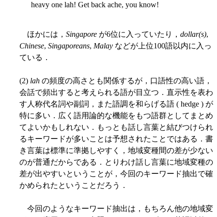
heavy one lah! Get back ache, you know!
ほかには，
Singapore
が6位に入っていたり，
dollar(s)
,
Chinese
,
Singaporeans
,
Malay
などが上位100語以内に入っ
ている．
(2)
lah
の頻度の高さとも関係するが，口語性の高い語，
会話で頻出すると考えられる語が目立つ．直示性を表わ
す人称代名詞や副詞，また語調を和らげる語 ( hedge ) が
特に多い．広く語用論的な機能をもつ語群としてまとめ
てよいかもしれない．もっとも話し言葉と結びつけられ
るキーワードが多いことは予想されたことではある．書
き言葉は標準に準拠しやすく，地域変種間の差が少ない
のが普通だからである．とりわけ話し言葉に地域変種の
差が出やすいということが，今回のキーワード抽出で確
かめられたということだろう．
今回のようなキーワード抽出は，もちろん他の地域変