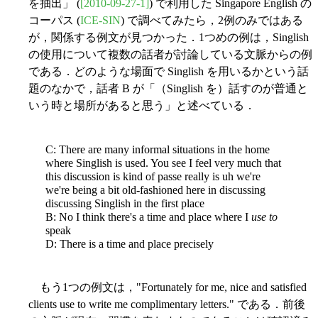
を抽出」 (
[2010-09-27-1]
) で利用した Singapore English の
コーパス (
ICE-SIN
) で調べてみたら，2例のみではある
が，関係する例文が見つかった．1つめの例は，Singlish
の使用について複数の話者が討論している文脈からの例
である．どのような場面で Singlish を用いるかという話
題のなかで，話者 B が「（Singlish を）話すのが普通と
いう時と場所があると思う」と述べている．
C: There are many informal situations in the home
where Singlish is used. You see I feel very much that
this discussion is kind of passe really is uh we're
we're being a bit old-fashioned here in discussing
discussing Singlish in the first place
B: No I think there's a time and place where I
use to
speak
D: There is a time and place precisely
もう1つの例文は，"Fortunately for me, nice and satisfied
clients use to write me complimentary letters." である．前後