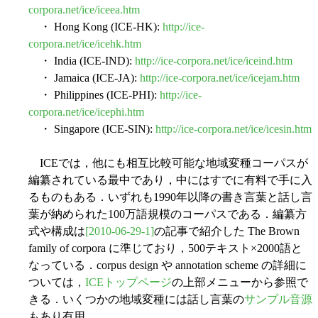
corpora.net/ice/iceea.htm
・ Hong Kong (ICE-HK):
http://ice-
corpora.net/ice/icehk.htm
・ India (ICE-IND):
http://ice-corpora.net/ice/iceind.htm
・ Jamaica (ICE-JA):
http://ice-corpora.net/ice/icejam.htm
・ Philippines (ICE-PHI):
http://ice-
corpora.net/ice/icephi.htm
・ Singapore (ICE-SIN):
http://ice-corpora.net/ice/icesin.htm
ICEでは，他にも相互比較可能な地域変種コーパスが
編纂されている最中であり，中にはすでに有料で手に入
るものもある．いずれも1990年以降の書き言葉と話し言
葉が納められた100万語規模のコーパスである．編纂方
式や構成は
[2010-06-29-1]
の記事で紹介した The Brown
family of corpora に準じており，500テキスト×2000語と
なっている．corpus design や annotation scheme の詳細に
ついては，
ICEトップページ
の上部メニューから参照で
きる．いくつかの地域変種には話し言葉の
サンプル音源
もあり有用．