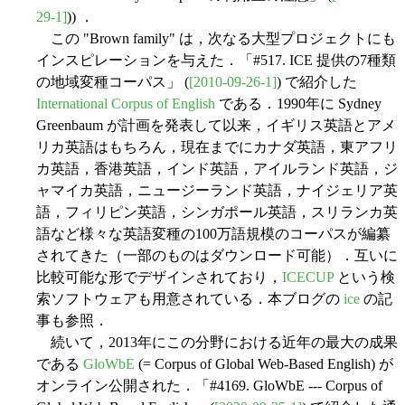
29-1]
)) ．
この "Brown family" は，次なる大型プロジェクトにも
インスピレーションを与えた．「#517. ICE 提供の7種類
の地域変種コーパス」 (
[2010-09-26-1]
) で紹介した
International Corpus of English
である．1990年に Sydney
Greenbaum が計画を発表して以来，イギリス英語とアメ
リカ英語はもちろん，現在までにカナダ英語，東アフリ
カ英語，香港英語，インド英語，アイルランド英語，ジ
ャマイカ英語，ニュージーランド英語，ナイジェリア英
語，フィリピン英語，シンガポール英語，スリランカ英
語など様々な英語変種の100万語規模のコーパスが編纂
されてきた（一部のものはダウンロード可能）．互いに
比較可能な形でデザインされており，
ICECUP
という検
索ソフトウェアも用意されている．本ブログの
ice
の記
事も参照．
続いて，2013年にこの分野における近年の最大の成果
である
GloWbE
(= Corpus of Global Web-Based English) が
オンライン公開された．「#4169. GloWbE --- Corpus of