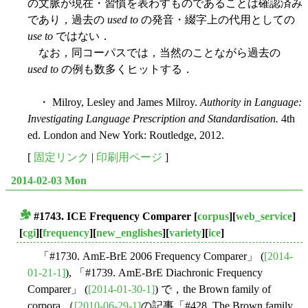
の文脈が現在・習慣を表わすものであることは確認済み
であり，過去の
used to
の発音・綴字上の代用としての
use to
ではない．
なお，同コーパスでは，当然のことながら過去の
used to
の例も数多くヒットする．
・ Milroy, Lesley and James Milroy.
Authority in Language:
Investigating Language Prescription and Standardisation.
4th
ed. London and New York: Routledge, 2012.
[
固定リンク
|
印刷用ページ
]
2014-02-03 Mon
#1743. ICE Frequency Comparer
[
corpus
][
web_service
]
■
[
cgi
][
frequency
][
new_englishes
][
variety
][
ice
]
「#1730. AmE-BrE 2006 Frequency Comparer」 (
[2014-
01-21-1]
), 「#1739. AmE-BrE Diachronic Frequency
Comparer」 (
[2014-01-30-1]
) で，the Brown family of
corpora （
[2010-06-29-1]
の記事「#428. The Brown family