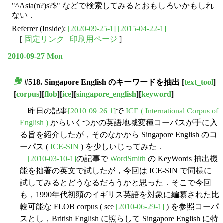
"^Asia(n?)s?$" などで検索してみるとおもしろいかもしれ
ない．
Referrer (Inside):
[2020-09-25-1]
[2015-04-22-1]
[
固定リンク
|
印刷用ページ
]
2010-09-27 Mon
#518. Singapore English のキーワードを抽出
[
text_tool
]
■
[
corpus
][
flob
][
ice
][
singapore_english
][
keyword
]
昨日の記事
[2010-09-26-1]
で
ICE ( International Corpus of
English )
からいくつかの英語地域変種コーパスが手に入
る旨を紹介したが，そのなかから Singapore English のコ
ーパス (
ICE-SIN
) を少しいじってみた．
[2010-03-10-1]
の記事で
WordSmith
の KeyWords 抽出機
能を拙著の英文で試したが，今回は ICE-SIN で同様に
試してみるとどうなるだろうかと思った．そこで今回
も，1990年代初頭のイギリス英語を対象に編纂された比
較可能な FLOB corpus ( see
[2010-06-29-1]
) を参照コーパ
スとし，British English に照らして Singapore English に特