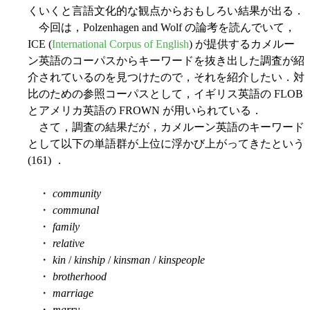
くいくと言語文化的な観点からおもしろい結果が出る．
今回は，Polzenhagen and Wolf の論考を読んでいて，
ICE (
International Corpus of English
) が提供するカメルー
ン英語のコーパスからキーワードを抜き出した調査が紹
介されているのを見つけたので，それを紹介したい．対
比のための参照コーパスとして，イギリス英語の FLOB
とアメリカ英語の FROWN が用いられている．
さて，調査の結果だが，カメルーン英語のキーワード
として以下の単語群が上位に浮かび上がってきたという
(161) ．
・
community
・
communal
・
family
・
relative
・
kin
/
kinship
/
kinsman
/
kinspeople
・
brotherhood
・
marriage
・
marry