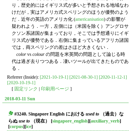
り，歴史的にはイギリス式が多いと予想される地域なわ
けだが，実はアメリカ式スペリングのほうが優勢のよう
だ．近年の英語のアメリカ化 (
americanisation
) の影響が
疑われよう．一方，左側には（米国を除く）アングロサ
クソン系諸国が集まっており，そこでは予想通りにイギ
リス式が優勢である．右側に集まっているアフリカ諸国
では，両スペリングの差はさほど大きくない．
color
vs
colour
の問題を米英間の問題として論じる時
代は過ぎ去りつつある．凄いツールが出てきたものであ
る．
Referrer (Inside):
[2021-10-19-1]
[2021-08-30-1]
[2020-11-12-1]
[2020-10-19-1]
[
固定リンク
|
印刷用ページ
]
2018-03-11 Sun
#3240. Singapore English における
used to
（過去）な
■
らぬ
use to
（現在）
[
singapore_english
][
auxiliary_verb
]
[
corpus
][
ice
]