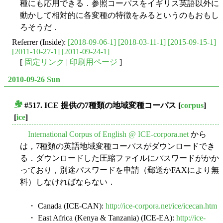
種にも応用できる．参照コーパスをイギリス英語以外に
動かして相対的に各変種の特徴をみるというのもおもし
ろそうだ．
Referrer (Inside):
[2018-09-06-1]
[2018-03-11-1]
[2015-09-15-1]
[2011-10-27-1]
[2011-09-24-1]
[
固定リンク
|
印刷用ページ
]
2010-09-26 Sun
#517. ICE 提供の7種類の地域変種コーパス
[
corpus
]
■
[
ice
]
International Corpus of English @ ICE-corpora.net
から
は，7種類の英語地域変種コーパスがダウンロードでき
る．ダウンロードした圧縮ファイルにパスワードがかか
っており，別途パスワードを申請（郵送かFAXにより無
料）しなければならない．
・ Canada (ICE-CAN):
http://ice-corpora.net/ice/icecan.htm
・ East Africa (Kenya & Tanzania) (ICE-EA):
http://ice-