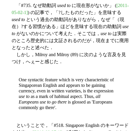
「#735. なぜ助動詞
used to
に現在形がないか」 (
[2011-
05-02-1]
) の記事で，「?したものだった」を意味する
used to
という過去の助動詞がありながら，なぜ「（現
在）?する習慣がある」ほどを意味する現在の助動詞
use
to
がないのかについて考えた．そこでは，
use to
は実際
のところ歴史的には文証されるのだが，現在までに廃用
となったと述べた．
しかし，Milroy and Milroy (89) に次のような言及を見
つけ，へぇーと感じた．
One syntactic feature which is very characteristic of
Singaporean English and appears to be gaining
currency, even in written varieties, is the expression
use to
as a mark of habitual aspect. Thus,
all
Europeans use to go there
is glossed as 'Europeans
commonly go there'.
ということで，「#518. Singapore English のキーワード