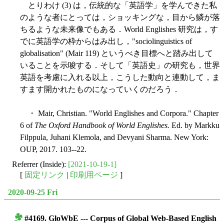
とりわけ (3) は，伝統的な「英語学」を学んできた私
のような者にとっては，ショッキングな，目から鱗が落
ちるような未来像でもある．World Englishes 研究は，す
でに英語学の枠からはみ出し，"sociolinguistics of
globalisation" (Mair 119) というべき目標へと踏み出して
いることを示唆する．そして「英語史」の研究も，世界
英語を考慮に入れる以上，こうした動向と連動して，ま
すます開かれたものになっていくのだろう．
・ Mair, Christian. "World Englishes and Corpora." Chapter
6 of
The Oxford Handbook of World Englishes.
Ed. by Markku
Filppula, Juhani Klemola, and Devyani Sharma. New York:
OUP, 2017. 103--22.
Referrer (Inside):
[2021-10-19-1]
[
固定リンク
|
印刷用ページ
]
2020-09-25 Fri
#4169. GloWbE --- Corpus of Global Web-Based English
■