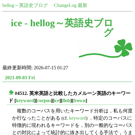
hellog～英語史ブログ
ChangeLog 最新
ice -
hellog～英語史ブロ
グ
最終更新時間: 2026-07-15 01:27
2021-09-03 Fri
#4512. 英米英語と比較したカメルーン英語のキーワー
■
ド
[
keyword
][
corpus
][
ice
][
flob
][
frown
]
複数のコーパスを用いたキーワード分析は，私も何度
か行なったことがある (cf.
keyword
) ．特定のコーパスに
特徴的に現われるキーワードを，別の一般的なコーパス
との対比によって統計的に抜き出してくる手法で，うま