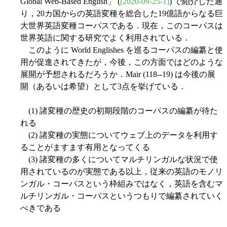
Global Web-Based English」 (
[2020-09-25-1]
) で紹介した通
り，20カ国からの英語変種を総合した19億語からなる巨
大世界英語変種コーパスである．現在，このコーパスは
世界英語に関する研究でよく利用されている．
このように World Englishes を巡るコーパスの編纂と使
用が促進されてきたが，今後，この方面ではどのような
展開が予想されるだろうか．Mair (118--19) は今後の展
開（あるいは希望）として3点を挙げている．
(1) 諸変種の歴史の初期段階のコーパスの編纂が待た
れる
(2) 諸変種の実態についてウェブ上のデータを利用す
ることがますます有用となってくる
(3) 諸変種の多くについてマルチリンガルな状況で使
用されているのが実態である以上，従来の英語のモノリ
ンガル・コーパスという枠組みではなく，英語を含むマ
ルチリンガル・コーパスというつもりで編纂されていく
べきである