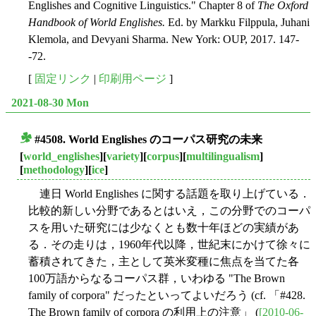
Englishes and Cognitive Linguistics." Chapter 8 of
The Oxford
Handbook of World Englishes.
Ed. by Markku Filppula, Juhani
Klemola, and Devyani Sharma. New York: OUP, 2017. 147-
-72.
[
固定リンク
|
印刷用ページ
]
2021-08-30 Mon
#4508. World Englishes のコーパス研究の未来
■
[
world_englishes
][
variety
][
corpus
][
multilingualism
]
[
methodology
][
ice
]
連日 World Englishes に関する話題を取り上げている．
比較的新しい分野であるとはいえ，この分野でのコーパ
スを用いた研究には少なくとも数十年ほどの実績があ
る．その走りは，1960年代以降，世紀末にかけて徐々に
蓄積されてきた，主として英米変種に焦点を当てた各
100万語からなるコーパス群，いわゆる "The Brown
family of corpora" だったといってよいだろう (cf. 「#428.
The Brown family of corpora の利用上の注意」 (
[2010-06-