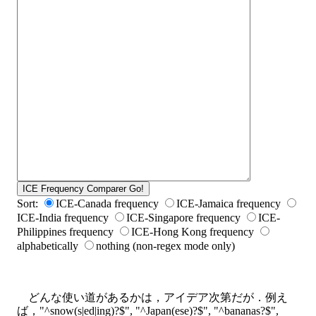
Sort:
ICE-Canada frequency
ICE-Jamaica frequency
ICE-India frequency
ICE-Singapore frequency
ICE-
Philippines frequency
ICE-Hong Kong frequency
alphabetically
nothing (non-regex mode only)
どんな使い道があるかは，アイデア次第だが．例え
ば，"^snow(s|ed|ing)?$", "^Japan(ese)?$", "^bananas?$",