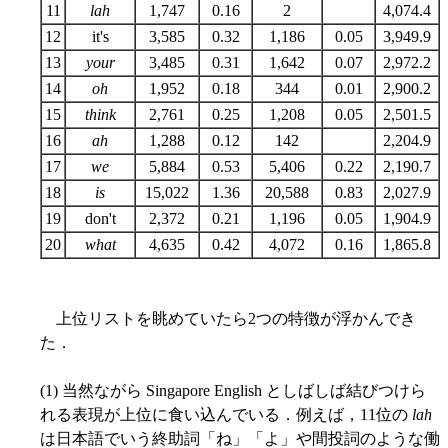
11
lah
1,747
0.16
2
4,074.4
12
it's
3,585
0.32
1,186
0.05
3,949.9
13
your
3,485
0.31
1,642
0.07
2,972.2
14
oh
1,952
0.18
344
0.01
2,900.2
15
think
2,761
0.25
1,208
0.05
2,501.5
16
ah
1,288
0.12
142
2,204.9
17
we
5,884
0.53
5,406
0.22
2,190.7
18
is
15,022
1.36
20,588
0.83
2,027.9
19
don't
2,372
0.21
1,196
0.05
1,904.9
20
what
4,635
0.42
4,072
0.16
1,865.8
上位リストを眺めていたら2つの特徴が浮かんでき
た．
(1) 当然ながら Singapore English としばしば結びつけら
れる表現が上位に食い込んでいる．例えば，11位の
lah
は日本語でいう終助詞「ね」「よ」や間投詞のような働